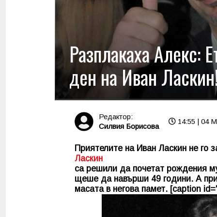
Разплакаха Алекс: Е
ден на Иван Ласкин
Редактор:
14:55 | 04 M
Силвия Борисова
Приятелите на Иван Ласкин не го з
Ласкин
са решили да почетат рождения му
щеше да навърши 49 години. А пр
масата в негова памет. [caption id=