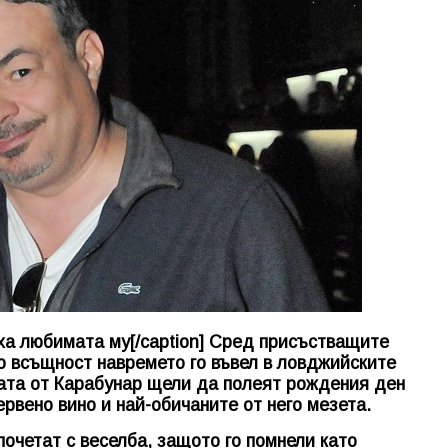
ха любимата му[/caption] Сред присъстващите
о всъщност навремето го въвел в ловджийските
ката от Карабунар щели да полеят рождения ден
рвено вино и най-обичаните от него мезета.
почетат с веселба, защото го помнели като