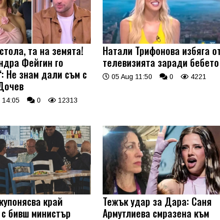
стола, та на земята!
Натали Трифонова избяга о
ндра Фейгин го
телевизията заради бебето
: Не знам дали съм с
05 Aug 11:50
0
4221
Дочев
 14:05
0
12313
купонясва край
Тежък удар за Дара: Саня
 с бивш министър
Армутлиева смразена към