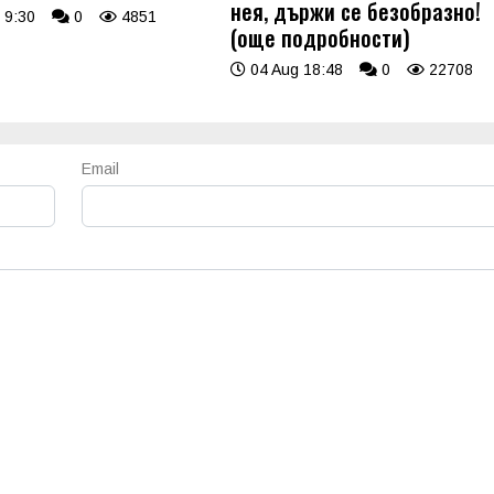
нея, държи се безобразно!
 9:30
0
4851
(още подробности)
04 Aug 18:48
0
22708
Email