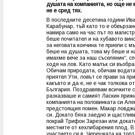
душата на компанията, но още не 
не е сред тях.
В последните десетина години Иван
Карабунар, тъй като то е обвързан
намира само на час път по магист
беше почитател и на хубавото вино
за неговата кончина те приели с м
беше на душата, това му беше и на 
имахме вече за наш съселянин“, сп
ходя на лов. Като малък си въобра
Обичам природата, обичам водата,
приятел Ути, ловът се прави за пр
какъвто и да е, не е чак толкова 
България. Поздравявам всичките с
разказваше и самият Ласкин прижи
компанията на половинката си Але
предстоящия помен. Макар ловджии
си. Докато бяха заедно и щастли
покрай Трифон Зарезан или докато
местните от кехлибарения плод. В
участието си в „Черешката на торт