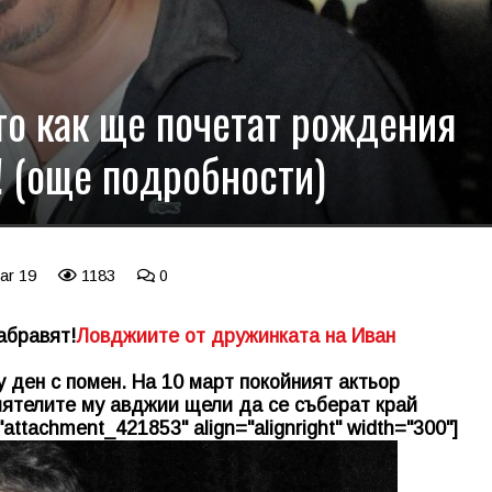
то как ще почетат рождения
! (още подробности)
ar 19
1183
0
абравят!
Ловджиите от дружинката на Иван
 ден с помен. На 10 март покойният актьор
иятелите му авджии щели да се съберат край
"attachment_421853" align="alignright" width="300"]