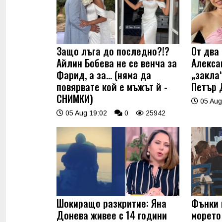
Защо лъга до последно?!?
От два 
Айлин Бобева не се венча за
Алекса
Фарид, а за... (няма да
„закла“
повярвате кой е мъжът й -
Петър 
СНИМКИ)
05 Aug
05 Aug 19:02
0
25942
Шокиращо разкритие: Яна
Фънки 
Донева живее с 14 години
морето