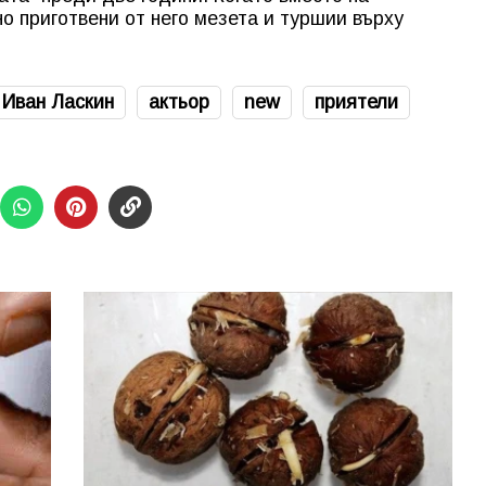
о приготвени от него мезета и туршии върху
Иван Ласкин
актьор
new
приятели