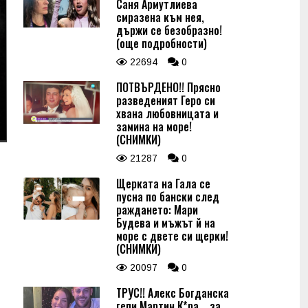
Саня Армутлиева
смразена към нея,
държи се безобразно!
(още подробности)
22694
0
ПОТВЪРДЕНО!! Прясно
разведеният Геро си
хвана любовницата и
замина на море!
(СНИМКИ)
21287
0
Щерката на Гала се
пусна по бански след
раждането: Мари
Будева и мъжът й на
море с двете си щерки!
(СНИМКИ)
20097
0
ТРУС!! Алекс Богданска
гепи Мартин К*ра... за