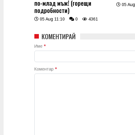
по-млад мъж! (горещи
05 Aug
подробности)
05 Aug 11:10
0
4361
КОМЕНТИРАЙ
Име
*
Коментар
*