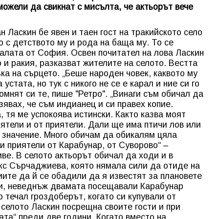
можели да свикнат с мисълта, че актьорът вече
 Ласкин бе явен и таен гост на тракийското село
о с детството му и рода на баща му. То се
ралата от София. Освен почитател на лова Ласкин
 и ракия, разказват жителите на селото. Вестта
ъка на сърцето. „Беше народен човек, каквото му
устата, но тук с никого не се е карал и ние си го
омнят си те, пише "Ретро". „Винаги съм обичал да
зявах, че съм индианец и си правех копие.
 тя ме успокоява истински. Както казва моят
иятели и от приятели. Дали ще има птичи лов или
от значение. Много обичам да обикалям цяла
и приятели от Карабунар, от Суворово“ –
ве. В селото актьорът обичал да ходи и в
кс Сърчаджиева, която нямала сили да отиде на
те да й се обадили да я известят за плановете
ви, неведнъж двамата посещавали Карабунар
 течал гроздоберът, когато си купували от
 селото Ласкин посрещна своите гости и при
ата“ преди две години. Когато вместо на