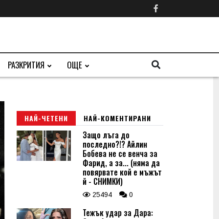
РАЗКРИТИЯ
ОЩЕ
НАЙ-ЧЕТЕНИ
НАЙ-КОМЕНТИРАНИ
Защо лъга до
последно?!? Айлин
Бобева не се венча за
Фарид, а за... (няма да
повярвате кой е мъжът
й - СНИМКИ)
25494
0
Тежък удар за Дара: