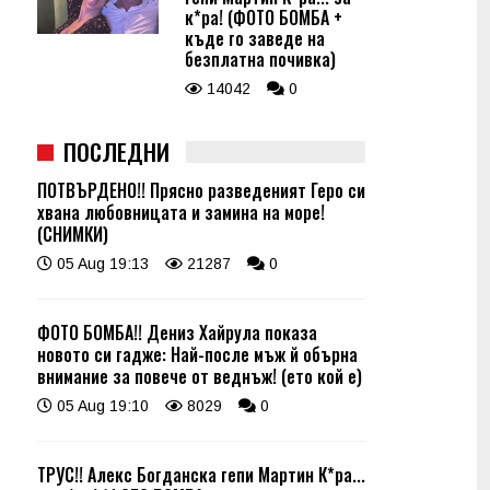
к*ра! (ФОТО БОМБА +
къде го заведе на
безплатна почивка)
14042
0
ПОСЛЕДНИ
ПОТВЪРДЕНО!! Прясно разведеният Геро си
хвана любовницата и замина на море!
(СНИМКИ)
05 Aug 19:13
21287
0
ФОТО БОМБА!! Дениз Хайрула показа
новото си гадже: Най-после мъж й обърна
внимание за повече от веднъж! (ето кой е)
05 Aug 19:10
8029
0
ТРУС!! Алекс Богданска гепи Мартин К*ра...