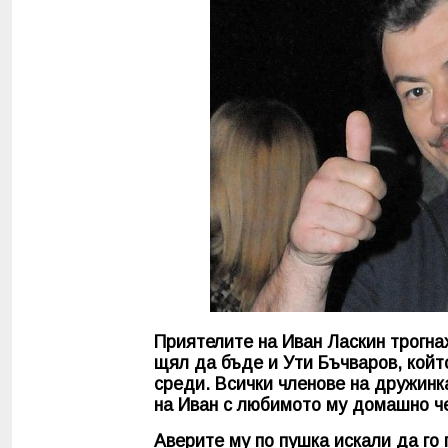
Приятелите на Иван Ласкин трогна
щял да бъде и Ути Бъчваров, койт
среди. Всички членове на дружин
на Иван с любимото му домашно че
Аверите му по пушка искали да го 