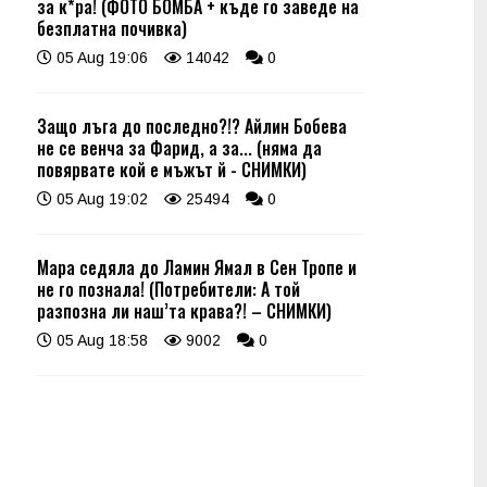
за к*ра! (ФОТО БОМБА + къде го заведе на
безплатна почивка)
05 Aug 19:06
14042
0
Защо лъга до последно?!? Айлин Бобева
не се венча за Фарид, а за... (няма да
повярвате кой е мъжът й - СНИМКИ)
05 Aug 19:02
25494
0
Мара седяла до Ламин Ямал в Сен Тропе и
не го познала! (Потребители: А той
разпозна ли наш’та крава?! – СНИМКИ)
05 Aug 18:58
9002
0