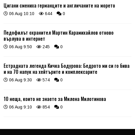
Цигани смениха германците и англичаните на морето
06 Aug 10:10
644
0
Педофилът охранител Мартин Карамихайлов отново
върлува в интернет
06 Aug 9:50
245
0
Естрадната легенда Кичка Бодурова: Бедрото ми си го бива
и на 70 напук на хейтърите и комплексарите
06 Aug 9:30
574
0
10 неща, които не знаете за Милена Милотинова
06 Aug 9:10
854
0