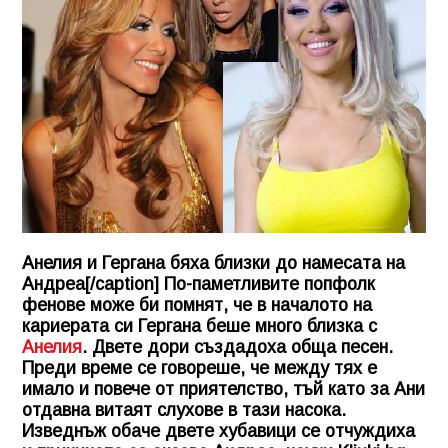
Анелия и Гергана бяха близки до намесата на
Андреа[/caption] По-паметливите попфолк
фенове може би помнят, че в началото на
кариерата си Гергана беше много близка с
Анелия
. Двете дори създадоха обща песен.
Преди време се говореше, че между тях е
имало и повече от приятелство, тъй като за Ани
отдавна витаят слухове в тази насока.
Изведнъж обаче двете хубавици се отчуждиха