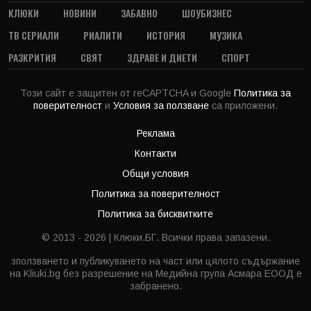
КЛЮКИ
НОВИНИ
ЗАБАВНО
ШОУБИЗНЕС
ТВ СЕРИАЛИ
РИАЛИТИ
ИСТОРИЯ
МУЗИКА
РАЗКРИТИЯ
СВЯТ
ЗДРАВЕ И ДИЕТИ
СПОРТ
Този сайт е защитен от reCAPTCHA и Google
Политика за
поверителност
и
Условия за ползване
са приложени.
Реклама
Контакти
Общи условия
Политика за поверителност
Политика за бисквитките
© 2013 - 2026 | Клюки.БГ. Всички права запазени.
зползването и публикуването на част или цялото съдържание
на Kliuki.bg без разрешение на Медийна група Асмара ЕООД е
забранено.