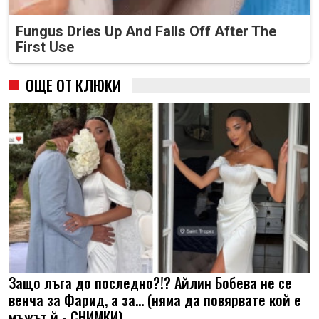
Fungus Dries Up And Falls Off After The
First Use
ОЩЕ ОТ КЛЮКИ
Защо лъга до последно?!? Айлин Бобева не се
венча за Фарид, а за... (няма да повярвате кой е
мъжът й - СНИМКИ)