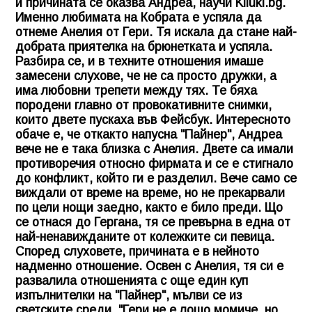
и причината се оказва Андреа, научи
Kliuki.bg
.
Именно любимата на Кобрата е успяла да
отнеме Анелия от Гери. Тя искала да стане най-
добрата приятелка на брюнетката и успяла.
Разбира се, и в техните отношения имаше
замесени слухове, че не са просто дружки, а
има любовни трепети между тях. Те бяха
породени главно от провокативните снимки,
които двете пускаха във Фейсбук. Интересното
обаче е, че откакто напусна "Пайнер", Андреа
вече не е така близка с Анелия. Двете са имали
противоречия относно фирмата и се е стигнало
до конфликт, който ги е разделил. Вече само се
виждали от време на време, но не прекарвали
по цели нощи заедно, както е било преди. Що
се отнася до Гергана, тя се превърна в една от
най-ненавижданите от колежките си певица.
Според слуховете, причината е в нейното
надменно отношение. Освен с Анелия, тя си е
развалила отношенията с още един куп
изпълнителки на "Пайнер", мълви се из
светските среди. "Гери не е лошо момиче, но