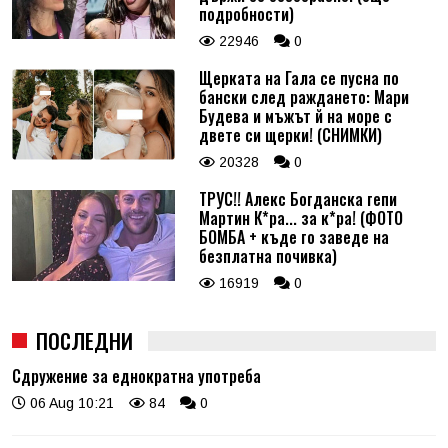
подробности)
22946
0
Щерката на Гала се пусна по
бански след раждането: Мари
Будева и мъжът й на море с
двете си щерки! (СНИМКИ)
20328
0
ТРУС!! Алекс Богданска гепи
Мартин К*ра... за к*ра! (ФОТО
БОМБА + къде го заведе на
безплатна почивка)
16919
0
ПОСЛЕДНИ
Сдружение за еднократна употреба
06 Aug 10:21
84
0