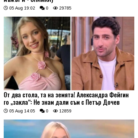
05 Aug 19:02
0
29785
От два стола, та на земята! Александра Фейгин
го „закла“: Не знам дали съм с Петър Дочев
05 Aug 14:05
0
12859