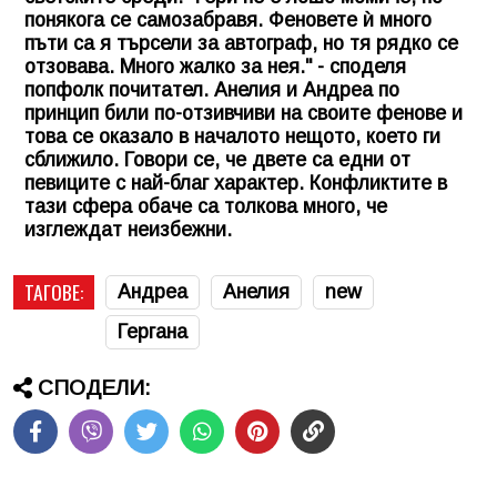
понякога се самозабравя. Феновете ѝ много
пъти са я търсели за автограф, но тя рядко се
отзовава. Много жалко за нея." - споделя
попфолк почитател. Анелия и Андреа по
принцип били по-отзивчиви на своите фенове и
това се оказало в началото нещото, което ги
сближило. Говори се, че двете са едни от
певиците с най-благ характер. Конфликтите в
тази сфера обаче са толкова много, че
изглеждат неизбежни.
ТАГОВЕ:
Андреа
Анелия
new
Гергана
СПОДЕЛИ: