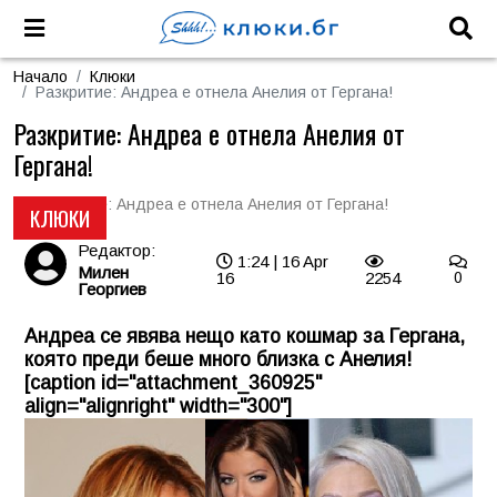
Начало
Клюки
Разкритие: Андреа е отнела Анелия от Гергана!
Разкритие: Андреа е отнела Анелия от
Гергана!
КЛЮКИ
Редактор:
1:24 | 16 Apr
Милен
16
2254
0
Георгиев
Андреа се явява нещо като кошмар за Гергана,
която преди беше много близка с Анелия!
[caption id="attachment_360925"
align="alignright" width="300"]