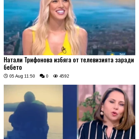
Натали Трифонова избяга от телевизията заради
бебето
05 Aug 11:50
0
4592