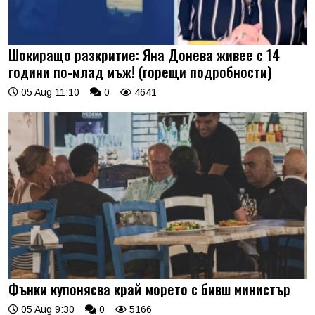
Шокиращо разкритие: Яна Донева живее с 14
години по-млад мъж! (горещи подробности)
05 Aug 11:10
0
4641
Фънки купонясва край морето с бивш министър
05 Aug 9:30
0
5166