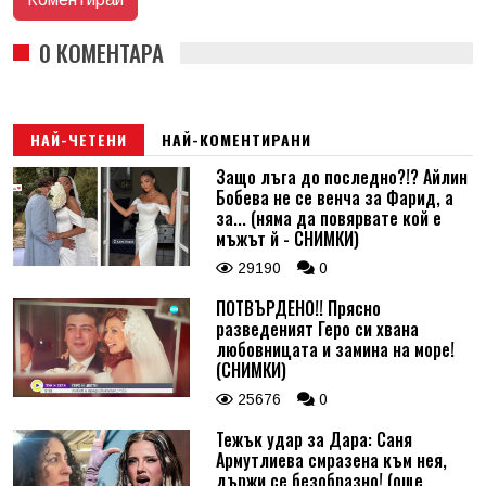
0 КОМЕНТАРА
НАЙ-ЧЕТЕНИ
НАЙ-КОМЕНТИРАНИ
Защо лъга до последно?!? Айлин
Бобева не се венча за Фарид, а
за... (няма да повярвате кой е
мъжът й - СНИМКИ)
29190
0
ПОТВЪРДЕНО!! Прясно
разведеният Геро си хвана
любовницата и замина на море!
(СНИМКИ)
25676
0
Тежък удар за Дара: Саня
Армутлиева смразена към нея,
държи се безобразно! (още