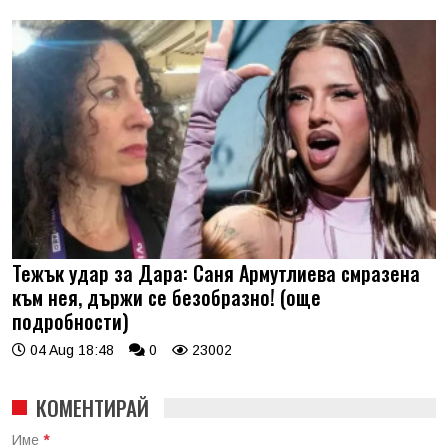
Тежък удар за Дара: Саня Армутлиева смразена
към нея, държи се безобразно! (още
подробности)
04 Aug 18:48
0
23002
КОМЕНТИРАЙ
Име
*