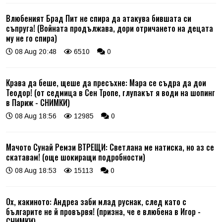
Влюбеният Брад Пит не спира да атакува бившата си
съпруга! (Войната продължава, дори отричането на децата
му не го спира)
08 Aug 20:48
6510
0
Крава да беше, щеше да пресъхне: Мара се съдра да дои
Теодор! (от седмица в Сен Тропе, глупакът я води на шопинг
в Париж - СНИМКИ)
08 Aug 18:56
12985
0
Мачото Сунай Ремзи ВТРЕЩИ: Светлана ме натиска, но аз се
скатавам! (още шокиращи подробности)
08 Aug 18:53
15113
0
Ох, какиното: Андреа заби млад руснак, след като с
българите не й провървя! (призна, че е влюбена в Игор -
СНИМКИ)