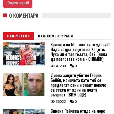
0 КОМЕНТАРА
НАЙ-ЧЕТЕНИ
НАЙ-КОМЕНТИРАНИ
Кризата на 50-така ли го удари?!
Надя издра лицето на Коцето:
Чука ли я тая голата, бе?! (няма
да повярвате коя е - СНИМКИ)
41230
0
Диона защити убития Георги:
Бейби, момичета като теб се
предлагат сами и знаят повече
за секса от жени на моята
възраст! (ВИЖ ОЩЕ)
36022
0
Симона Пейчева отиде на море