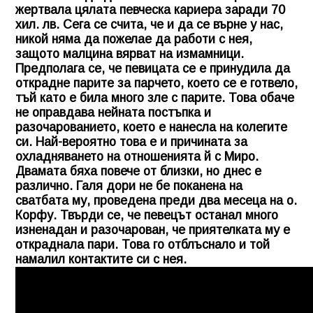
жертвала цялата певческа кариера заради 70
хил. лв. Сега се счита, че и да се върне у нас,
никой няма да пожелае да работи с нея,
защото малцина вярват на измамници.
Предполага се, че певицата се е принудила да
открадне парите за парчето, което се е готвело,
тъй като е била много зле с парите. Това обаче
не оправдава нейната постъпка и
разочарованието, което е нанесла на колегите
си. Най-вероятно това е и причината за
охладняването на отношенията й с Миро.
Двамата бяха повече от близки, но днес е
различно. Галя дори не бе поканена на
сватбата му, проведена преди два месеца на о.
Корфу. Твърди се, че певецът останал много
изненадан и разочарован, че приятелката му е
откраднала пари. Това го отблъснало и той
намалил контактите си с нея.