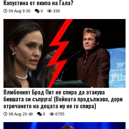
Капустина от екипа на Гала?
09 Aug 9:30
0
336
Влюбеният Брад Пит не спира да атакува
бившата си съпруга! (Войната продължава, дори
отричането на децата му не го спира)
08 Aug 20:48
0
6755