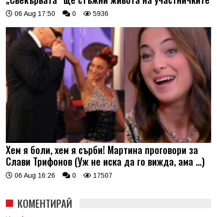
06 Aug 17:50
0
5936
Хем я боли, хем я сърби! Мартина проговори за
Слави Трифонов (Уж не иска да го вижда, ама …)
06 Aug 16:26
0
17507
КОМЕНТИРАЙ