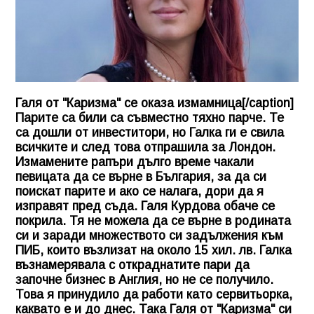
Галя от "Каризма" се оказа измамница[/caption]
Парите са били са съвместно тяхно парче. Те
са дошли от инвеститори, но Галка ги е свила
всичките и след това отпрашила за Лондон.
Измамените рапъри дълго време чакали
певицата да се върне в България, за да си
поискат парите и ако се налага, дори да я
изправят пред съда. Галя Курдова обаче се
покрила. Тя не можела да се върне в родината
си и заради множеството си задължения към
ПИБ, които възлизат на около 15 хил. лв. Галка
възнамерявала с откраднатите пари да
започне бизнес в Англия, но не се получило.
Това я принудило да работи като сервитьорка,
каквато е и до днес. Така Галя от "Каризма" си