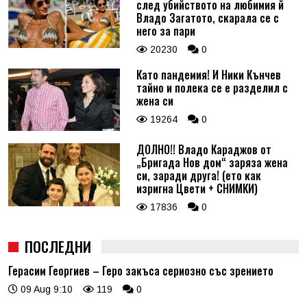
след убийството на любимия й
Владо Загатото, скарала се с
него за пари
20230
0
Като пандемия! И Ники Кънчев
тайно и полека се е разделил с
жена си
19264
0
ДОЛНО!! Владо Караджов от
„Бригада Нов дом“ заряза жена
си, заради друга! (ето как
изригна Цвети + СНИМКИ)
17836
0
ПОСЛЕДНИ
Герасим Георгиев – Геро закъса сериозно със зрението
09 Aug 9:10
119
0