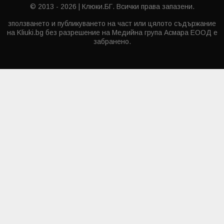
© 2013 - 2026 | Клюки.БГ. Всички права запазени.
зползването и публикуването на част или цялото съдържание
на Kliuki.bg без разрешение на Медийна група Асмара ЕООД е
забранено.