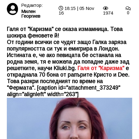
Редактор:
18:15 | 05 Nov
Милен
16
1974
0
Георгиев
Галя от "Каризма" се оказа измамница. Това
шокира феновете й!
От години всички се чудят защо Галка заряза
популярността си тук и емигрира в Лондон.
Истината е, че ако певицата бе останала на
родна земя, тя е можела да попадне даже зад
решетките, научи
Kliuki.bg
.
Галя от "Каризма"
е
откраднала 70 бона от рапърите Кристо и Dee.
Това разкри последният по време на
"Фермата". [caption id="attachment_373249"
align="alignleft" width="263"]