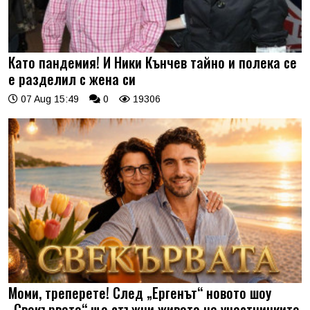
Като пандемия! И Ники Кънчев тайно и полека се
е разделил с жена си
07 Aug 15:49
0
19306
Моми, треперете! След „Ергенът“ новото шоу
„Свекървата“ ще стъжни живота на участничките