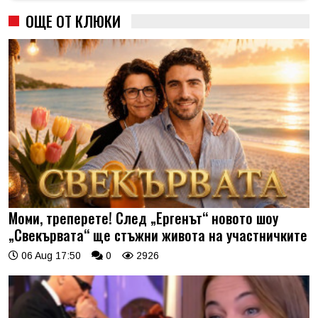
ОЩЕ ОТ КЛЮКИ
Моми, треперете! След „Ергенът“ новото шоу
„Свекървата“ ще стъжни живота на участничките
06 Aug 17:50
0
2926