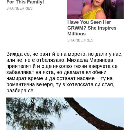
Вижда се, че раят й е на морето, но дали у нас,
или не, не е отбелязано. Михаела Маринова,
приятелят й и още няколко техни аверчета се
забавляват на яхта, но двамата влюбени
намират време и да останат насаме – ту на
романтична вечеря, ту в хотелската си стая,
разбира се.