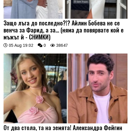
Защо лъга до последно?!? Айлин Бобева не се
венча за Фарид, а за... (няма да повярвате кой е
мъжът й - СНИМКИ)
05 Aug 19:02
0
38647
От два стола, та на земята! Александра Фейгин