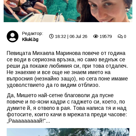
Редактор:
18:32 | 06 Jul 26
19579
0
Kliuki.bg
Певицата Михаела Маринова повече от година
се води в сериозна връзка, но само веднъж се
реши да покаже любимия си, при това отдалеч.
Не знаехме и все още не знаем името на
въпросния (незнайно защо), но сега поне имаме
удоволствието да го видим отблизо.
Да, Мишето най-сетне благоволи да пусне
повече и по-ясни кадри с гаджето си, което, по
думите й, я отвело в рая. Това написа тя и над
фотосите, които качи в мрежата преди часове:
„Рааааааааай!“...