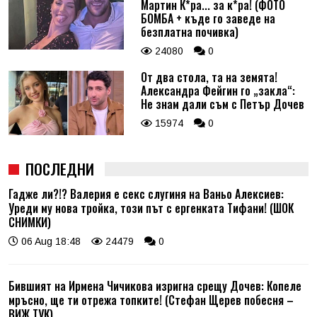
Мартин К*ра... за к*ра! (ФОТО
БОМБА + къде го заведе на
безплатна почивка)
24080
0
От два стола, та на земята!
Александра Фейгин го „закла“:
Не знам дали съм с Петър Дочев
15974
0
ПОСЛЕДНИ
Гадже ли?!? Валерия е секс слугиня на Ваньо Алексиев:
Уреди му нова тройка, този път с ергенката Тифани! (ШОК
СНИМКИ)
06 Aug 18:48
24479
0
Бившият на Ирмена Чичикова изригна срещу Дочев: Копеле
мръсно, ще ти отрежа топките! (Стефан Щерев побесня –
ВИЖ ТУК)