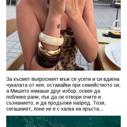
За късмет въпросният мъж се усети и си вдигна
чукалата от нея, оставайки при семейството си,
а Мишето нямаше друг избор, освен да
поближе рани, пък да си отвори очите и
съзнанието, и да продължи напред. Този,
сегашният, поне не е с халка на пръста...