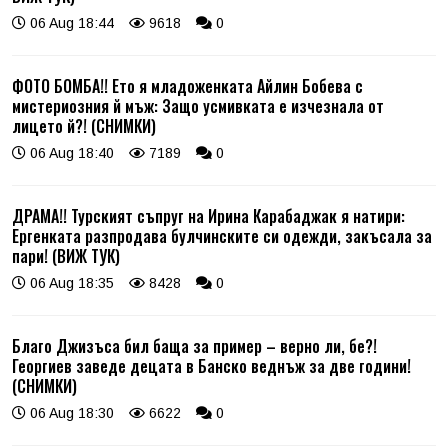
06 Aug 18:44
9618
0
ФОТО БОМБА!! Ето я младоженката Айлин Бобева с
мистериозния й мъж: Защо усмивката е изчезнала от
лицето й?! (СНИМКИ)
06 Aug 18:40
7189
0
ДРАМА!! Турският съпруг на Ирина Карабаджак я натири:
Ергенката разпродава булчинските си одежди, закъсала за
пари! (ВИЖ ТУК)
06 Aug 18:35
8428
0
Благо Джизъса бил баща за пример – верно ли, бе?!
Георгиев заведе децата в Банско веднъж за две години!
(СНИМКИ)
06 Aug 18:30
6622
0