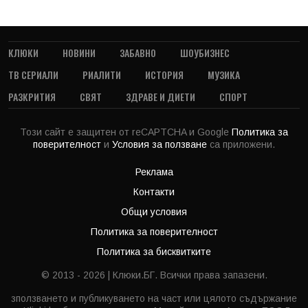
КЛЮКИ
НОВИНИ
ЗАБАВНО
ШОУБИЗНЕС
ТВ СЕРИАЛИ
РИАЛИТИ
ИСТОРИЯ
МУЗИКА
РАЗКРИТИЯ
СВЯТ
ЗДРАВЕ И ДИЕТИ
СПОРТ
Този сайт е защитен от reCAPTCHA и Google
Политика за
поверителност
и
Условия за ползване
са приложени.
Реклама
Контакти
Общи условия
Политика за поверителност
Политика за бисквитките
© 2013 - 2026 | Клюки.БГ. Всички права запазени.
зползването и публикуването на част или цялото съдържание