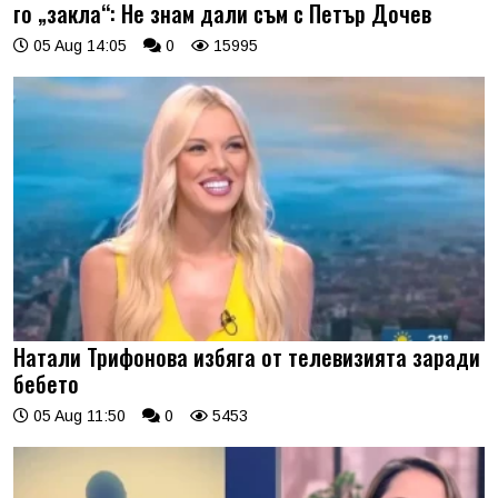
го „закла“: Не знам дали съм с Петър Дочев
05 Aug 14:05
0
15995
Натали Трифонова избяга от телевизията заради
бебето
05 Aug 11:50
0
5453