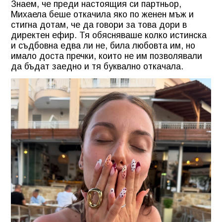
Знаем, че преди настоящия си партньор,
Михаела беше откачила яко по женен мъж и
стигна дотам, че да говори за това дори в
директен ефир. Тя обясняваше колко истинска
и съдбовна едва ли не, била любовта им, но
имало доста пречки, които не им позволявали
да бъдат заедно и тя буквално откачала.