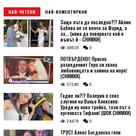
НАЙ-ЧЕТЕНИ
НАЙ-КОМЕНТИРАНИ
Защо лъга до последно?!? Айлин
Бобева не се венча за Фарид, а
за... (няма да повярвате кой е
мъжът й - СНИМКИ)
38619
0
ПОТВЪРДЕНО!! Прясно
разведеният Геро си хвана
любовницата и замина на море!
(СНИМКИ)
37240
0
Гадже ли?!? Валерия е секс
слугиня на Ваньо Алексиев:
Уреди му нова тройка, този път с
ергенката Тифани! (ШОК СНИМКИ)
24479
0
ТРУС!! Алекс Богданска гепи