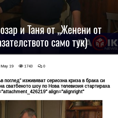
озар и Таня от „Женени от
зателството само тук)
2 May 19
1743
0
в поглед” изживяват сериозна криза в брака си
 на сватбеното шоу по Нова телевизия стартираха
d="attachment_426219" align="alignright"