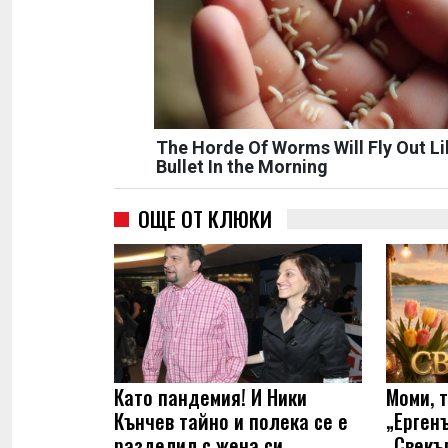
The Horde Of Worms Will Fly Out Li
Bullet In the Morning
ОЩЕ ОТ КЛЮКИ
Като пандемия! И Ники
Моми, 
Кънчев тайно и полека се е
„Ерген
разделил с жена си
„Свекъ