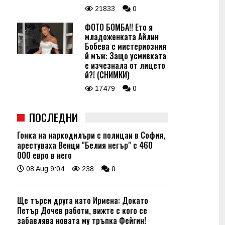
21833
0
ФОТО БОМБА!! Ето я
младоженката Айлин
Бобева с мистериозния
й мъж: Защо усмивката
е изчезнала от лицето
й?! (СНИМКИ)
17479
0
ПОСЛЕДНИ
Гонка на наркодилъри с полицаи в София,
арестуваха Венци "Белия негър" с 460
000 евро в него
08 Aug 9:04
238
0
Ще търси друга като Ирмена: Докато
Петър Дочев работи, вижте с кого се
забавлява новата му тръпка Фейгин!