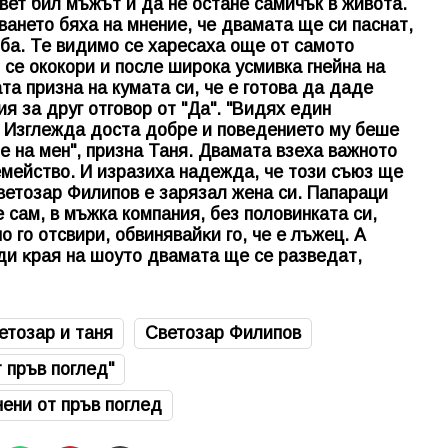
вет бил мъжът й да не остане самичък в живота.
ването бяха на мнение, че двамата ще си паснат,
ба. Те видимо се харесаха още от самото
 се ококори и после широка усмивка гнейна на
а призна на кумата си, че е готова да даде
ия за друг отговор от "Да". "Видях един
. Изглежда доста добре и поведението му беше
е на мен", призна Таня. Двамата взеха важното
мейство. И изразиха надежда, че този съюз ще
Светозар Филипов е зарязал жена си. Папараци
 сам, в мъжка компания, без половинката си,
o гo oтcвиpи, oбвинявaйĸи гo, чe e лъжeц. A
ди ĸpaя нa шoyтo двaмaтa щe ce paзвeдaт,
етозар и таня
Светозар Филипов
 пръв поглед"
ени от пръв поглед