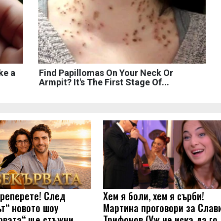
ke a
Find Papillomas On Your Neck Or
Armpit? It's The First Stage Of...
треперете! След
Хем я боли, хем я сърби!
ът“ новото шоу
Мартина проговори за Слав
рвата“ ще стъжни
Трифонов (Уж не иска да го