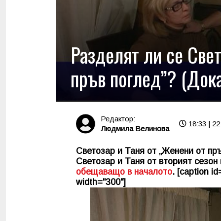
Разделят ли се Свет
пръв поглед”? (Дока
Редактор:
18:33 | 2
Людмила Велинова
Светозар и Таня от „Женени от пръ
Светозар и Таня от вторият сезон
обещаващо в началото
. [caption i
width="300"]