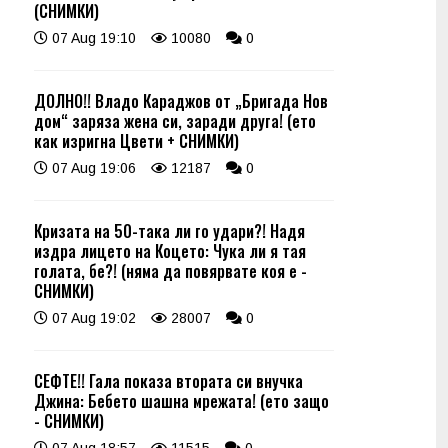
(СНИМКИ)
07 Aug 19:10
10080
0
ДОЛНО!! Владо Караджов от „Бригада Нов
дом“ заряза жена си, заради друга! (ето
как изригна Цвети + СНИМКИ)
07 Aug 19:06
12187
0
Кризата на 50-така ли го удари?! Надя
издра лицето на Коцето: Чука ли я тая
голата, бе?! (няма да повярвате коя е -
СНИМКИ)
07 Aug 19:02
28007
0
СЕФТЕ!! Гала показа втората си внучка
Джина: Бебето шашна мрежата! (ето защо
- СНИМКИ)