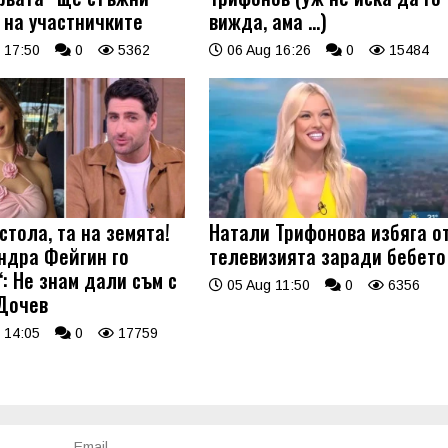
 на участничките
вижда, ама …)
 17:50
0
5362
06 Aug 16:26
0
15484
стола, та на земята!
Натали Трифонова избяга о
ндра Фейгин го
телевизията заради бебето
: Не знам дали съм с
05 Aug 11:50
0
6356
Дочев
 14:05
0
17759
Email