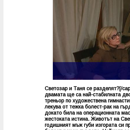
Светозар и Таня се разделят?[/cap
двамата ще са най-стабилната дво
треньор по художествена гимнастик
лекува от тежка болест-рак на гър
докато била на операционната мас
жестоката истина. Животът на Све
годишният мъж губи изгората си п