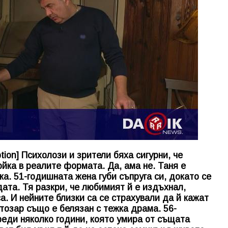
tion] Психолози и зрители бяха сигурни, че
йка в реалите формата. Да, ама не. Таня е
а. 51-годишната жена губи съпруга си, докато се
дата. Тя разкри, че любимият й е издъхнал,
а. И нейните близки са се страхували да й кажат
тозар също е белязан с тежка драма. 56-
реди няколко години, която умира от същата