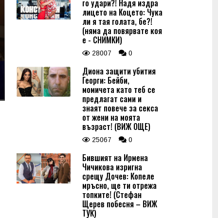
го удари?! Надя издра
лицето на Коцето: Чука
ли я тая голата, бе?!
(няма да повярвате коя
е - СНИМКИ)
28007
0
Диона защити убития
Георги: Бейби,
момичета като теб се
предлагат сами и
знаят повече за секса
от жени на моята
възраст! (ВИЖ ОЩЕ)
25067
0
Бившият на Ирмена
Чичикова изригна
срещу Дочев: Копеле
мръсно, ще ти отрежа
топките! (Стефан
Щерев побесня – ВИЖ
ТУК)