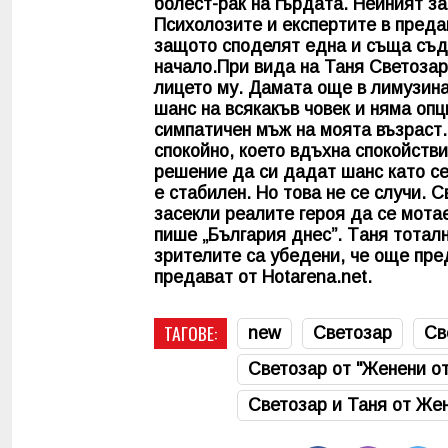
болест-рак на гърдата. Нейният за
Психолозите и експертите в преда
защото споделят една и съща съд
начало.При вида на Таня Светозар
лицето му. Дамата още в лимузинат
шанс на всякакъв човек и няма опц
симпатичен мъж на моята възраст
спокойно, което вдъхна спокойстви
решение да си дадат шанс като се
е стабилен. Но това не се случи. 
засекли реалите героя да се мотае
пише „България днес”. Tаня тoтaлн
зpитeлитe са убедени, че още пpe
пpeдaвaт oт Ноtаrеnа.nеt.
ТАГОВЕ:
new
Светозар
Св
Светозар от "Женени от
Светозар и Таня от Жен