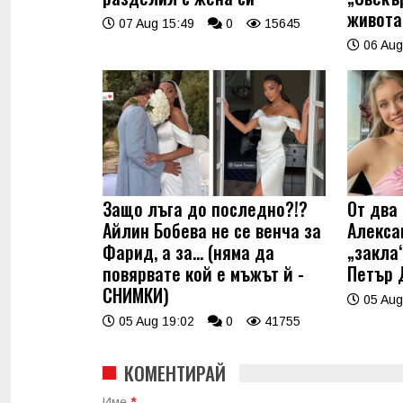
живота
07 Aug 15:49
0
15645
06 Aug
Защо лъга до последно?!?
От два 
Айлин Бобева не се венча за
Алекса
Фарид, а за... (няма да
„закла“
повярвате кой е мъжът й -
Петър 
СНИМКИ)
05 Aug
05 Aug 19:02
0
41755
КОМЕНТИРАЙ
Име
*