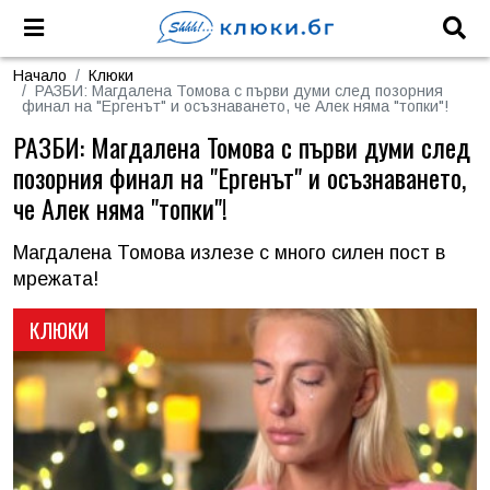
Начало
Клюки
РАЗБИ: Магдалена Томова с първи думи след позорния
финал на "Ергенът" и осъзнаването, че Алек няма "топки"!
РАЗБИ: Магдалена Томова с първи думи след
позорния финал на "Ергенът" и осъзнаването,
че Алек няма "топки"!
Магдалена Томова излезе с много силен пост в
мрежата!
КЛЮКИ