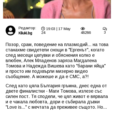
Редактор:
19:03 | 17 May
24
48286
3
Kliuki.bg
Позор, срам, поведение на плазмодий... на това
станахме свидетели снощи в "Ергенът", когато
след месеци целувки и обяснения колко е
влюбен, Алек Младенов заряза Магдалена
Томова и Надежда Вишева като "барани яйца"
и просто им подхвърли мизерно видео
съобщение. А можеше и да е СМС, а?!
След като цяла България гръмна, днес една от
двете финалистки - Маги Томова, излезе със
силен пост. Тя сподели, че цял живот е вярвала
и е чакала любовта, дори е събирала дъвки
"Love is..." с мечтата да преживее същото. Но...