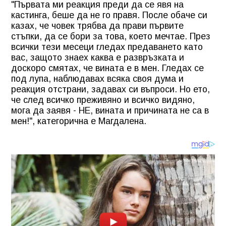
"Първата ми реакция преди да се явя на
кастинга, беше да не го правя. После обаче си
казах, че човек трябва да прави първите
стъпки, да се бори за това, което мечтае. През
всички тези месеци гледах предаването като
вас, защото знаех каква е развръзката и
доскоро смятах, че вината е в мен. Гледах се
под лупа, наблюдавах всяка своя дума и
реакция отстрани, задавах си въпроси. Но ето,
че след всичко преживяно и всичко видяно,
мога да заявя - НЕ, вината и причината не са в
мен!", категорична е Магдалена.