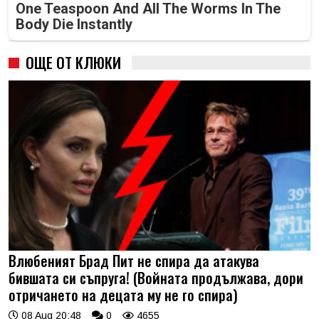
One Teaspoon And All The Worms In The
Body Die Instantly
ОЩЕ ОТ КЛЮКИ
Влюбеният Брад Пит не спира да атакува
бившата си съпруга! (Войната продължава, дори
отричането на децата му не го спира)
08 Aug 20:48
0
4655