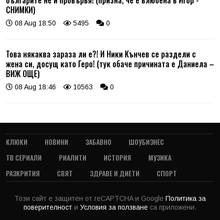
СНИМКИ)
08 Aug 18:50
5495
0
Това някаква зараза ли е?! И Ники Кънчев се раздели с
жена си, досущ като Геро! (тук обаче причината е Даниела –
ВИЖ ОЩЕ)
08 Aug 18:46
10563
0
КЛЮКИ
НОВИНИ
ЗАБАВНО
ШОУБИЗНЕС
ТВ СЕРИАЛИ
РИАЛИТИ
ИСТОРИЯ
МУЗИКА
РАЗКРИТИЯ
СВЯТ
ЗДРАВЕ И ДИЕТИ
СПОРТ
Този сайт е защитен от reCAPTCHA и Google
Политика за
поверителност
и
Условия за ползване
са приложени.