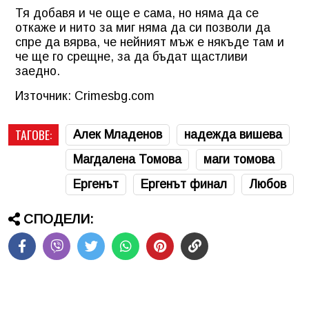
Тя добавя и че още е сама, но няма да се
откаже и нито за миг няма да си позволи да
спре да вярва, че нейният мъж е някъде там и
че ще го срещне, за да бъдат щастливи
заедно.
Източник: Crimesbg.com
ТАГОВЕ:
Алек Младенов
надежда вишева
Магдалена Томова
маги томова
Ергенът
Ергенът финал
Любов
СПОДЕЛИ: