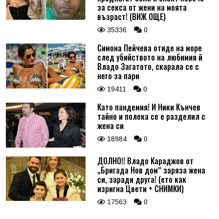
за секса от жени на моята
възраст! (ВИЖ ОЩЕ)
35336
0
Симона Пейчева отиде на море
след убийството на любимия й
Владо Загатото, скарала се с
него за пари
19411
0
Като пандемия! И Ники Кънчев
тайно и полека се е разделил с
жена си
18984
0
ДОЛНО!! Владо Караджов от
„Бригада Нов дом“ заряза жена
си, заради друга! (ето как
изригна Цвети + СНИМКИ)
17563
0