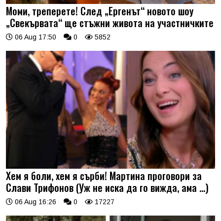
Моми, треперете! След „Ергенът“ новото шоу
„Свекървата“ ще стъжни живота на участничките
06 Aug 17:50
0
5852
Хем я боли, хем я сърби! Мартина проговори за
Слави Трифонов (Уж не иска да го вижда, ама …)
06 Aug 16:26
0
17227