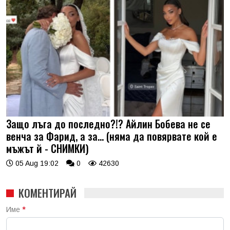
Защо лъга до последно?!? Айлин Бобева не се
венча за Фарид, а за... (няма да повярвате кой е
мъжът й - СНИМКИ)
05 Aug 19:02
0
42630
КОМЕНТИРАЙ
Име
*