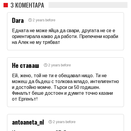
3 КОМЕНТАРА
Dara
2 years before
Едната не може яйца да свари, другата не се е
ориентирала какво да работи. Препечени кораби
на Алек не му трябват
Име
*
Не ставаш
2 years before
Email
Ей, жено, той не ти е обещавал нищо. Ти не
можеш да бъдеш с толкова младо, интелигентно
и достойно момче. Търси си 50 годишен.
Коментар
*
Финалът беше достоен и думите точно казани
от Ергенът!
Име
*
antoaneta_nl
2 years before
Email