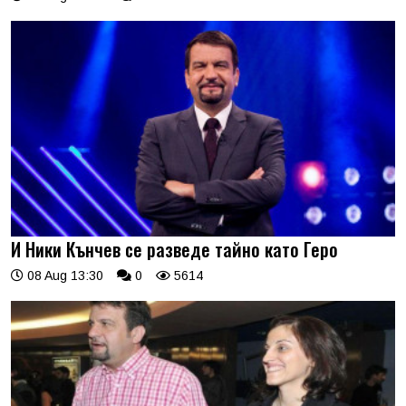
И Ники Кънчев се разведе тайно като Геро
08 Aug 13:30
0
5614