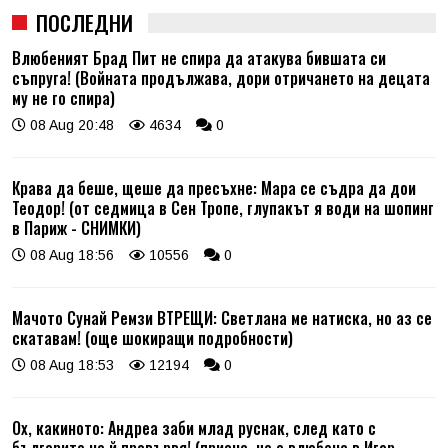
ПОСЛЕДНИ
Влюбеният Брад Пит не спира да атакува бившата си
съпруга! (Войната продължава, дори отричането на децата
му не го спира)
08 Aug 20:48
4634
0
Крава да беше, щеше да пресъхне: Мара се съдра да дои
Теодор! (от седмица в Сен Тропе, глупакът я води на шопинг
в Париж - СНИМКИ)
08 Aug 18:56
10556
0
Мачото Сунай Ремзи ВТРЕЩИ: Светлана ме натиска, но аз се
скатавам! (още шокиращи подробности)
08 Aug 18:53
12194
0
Ох, какиното: Андреа заби млад руснак, след като с
българите не й провървя! (призна, че е влюбена в Игор -