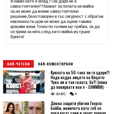
И какво като е млад?Той дори не е
самостоятелен!!!Хванат за полата на майка
си,не може да вземе самостоятелно
Коментар
*
решение,безотговорен и със сигурност с обратни
наклонности,щом не може да оцени такива
красиви жени.Точно по-голяма му трябва, за да
се грижи за него,след като майка му гушне
букета!
Име
*
Email
НАЙ-ЧЕТЕНИ
НАЙ-КОМЕНТИРАНИ
Кризата на 50-така ли го удари?!
Надя издра лицето на Коцето:
Коментар
*
Чука ли я тая голата, бе?! (няма
да повярвате коя е - СНИМКИ)
40481
0
Диона защити убития Георги:
Бейби, момичета като теб се
предлагат сами и знаят повече