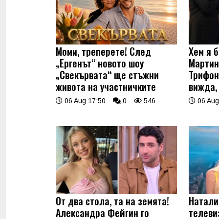
Моми, треперете! След
Хем я б
„Ергенът“ новото шоу
Мартин
„Свекървата“ ще стъжни
Трифон
живота на участничките
вижда,
06 Aug 17:50
0
546
06 Aug
От два стола, та на земята!
Натали
Александра Фейгин го
телеви