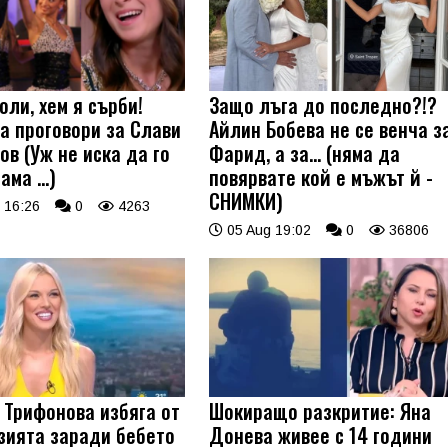
оли, хем я сърби!
Защо лъга до последно?!?
а проговори за Слави
Айлин Бобева не се венча з
ов (Уж не иска да го
Фарид, а за... (няма да
 ама …)
повярвате кой е мъжът й -
СНИМКИ)
 16:26
0
4263
05 Aug 19:02
0
36806
 Трифонова избяга от
Шокиращо разкритие: Яна
зията заради бебето
Донева живее с 14 години