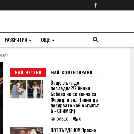
РАЗКРИТИЯ
ОЩЕ
уми)
НАЙ-ЧЕТЕНИ
НАЙ-КОМЕНТИРАНИ
Защо лъга до
последно?!? Айлин
Бобева не се венча за
Фарид, а за... (няма да
повярвате кой е мъжът
й - СНИМКИ)
36610
0
ПОТВЪРДЕНО!! Прясно