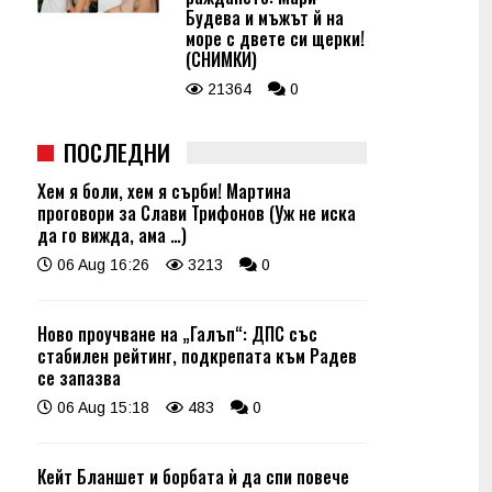
Будева и мъжът й на
море с двете си щерки!
(СНИМКИ)
21364
0
ПОСЛЕДНИ
Хем я боли, хем я сърби! Мартина
проговори за Слави Трифонов (Уж не иска
да го вижда, ама …)
06 Aug 16:26
3213
0
Ново проучване на „Галъп“: ДПС със
стабилен рейтинг, подкрепата към Радев
се запазва
06 Aug 15:18
483
0
Кейт Бланшет и борбата ѝ да спи повече