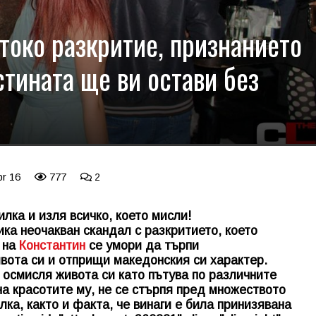
токо разкритие, признанието
стината ще ви остави без
pr 16
777
2
лка и изля всичко, което мисли!
ка неочакван скандал с разкритието, което
 на
Константин
се умори да търпи
вота си и отприщи македонския си характер.
 осмисля живота си като пътува по различните
на красотите му, не се стърпя пред множеството
лка, както и факта, че винаги е била принизявана