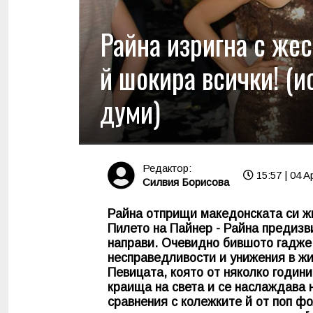
Райна изригна с жес
й шокира всички! (и
думи)
Редактор:
15:57 | 04 A
Силвия Борисова
Райна отприщи македонската си жи
Пилето на Пайнер - Райна предизви
направи. Очевидно бившото гадже
несправедливости и унижения в жи
Певицата, която от няколко години
краища на света и се наслаждава 
сравнения с колежките й от поп фо