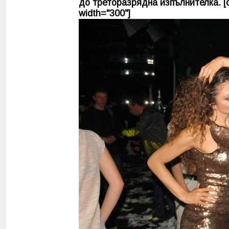
до треторазрядна изпълнителка. [ca
width="300"]