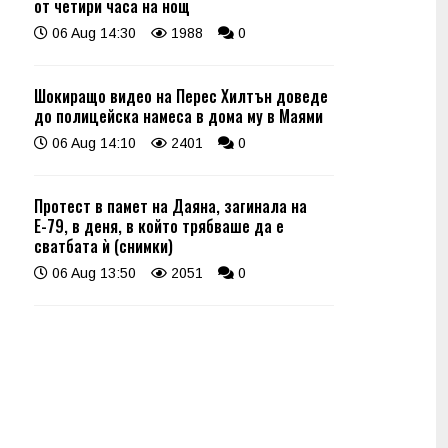
от четири часа на нощ
06 Aug 14:30
1988
0
Шокиращо видео на Перес Хилтън доведе
до полицейска намеса в дома му в Маями
06 Aug 14:10
2401
0
Протест в памет на Даяна, загинала на
Е-79, в деня, в който трябваше да е
сватбата ѝ (снимки)
06 Aug 13:50
2051
0