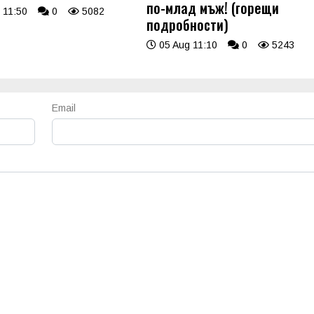
по-млад мъж! (горещи
 11:50
0
5082
подробности)
05 Aug 11:10
0
5243
Email