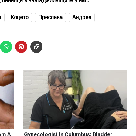
 пияници в чалгаджийниците у нас.
а
Коцето
Преслава
Андреа
rom A
Gynecologist in Columbus: Bladder