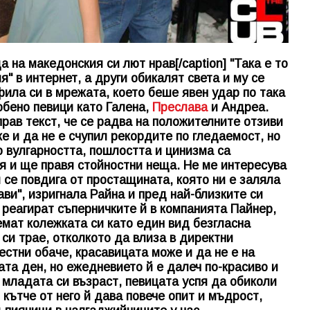
 на македонския си лют нрав[/caption] "Така е то
я" в интернет, а други обикалят света и му се
фила си в мрежата, което беше явен удар по така
обено певици като Галена,
Преслава
и Андреа.
прав текст, че се радва на положителните отзиви
е и да не е счупил рекордите по гледаемост, но
то вулгарността, пошлостта и цинизма са
вя и ще правя стойностни неща. Не ме интересува
 се повдига от простащината, която ни е заляла
ви", изригнала Райна и пред най-близките си
 реагират съперничките й в компанията Пайнер,
емат колежката си като един вид безгласна
 си трае, отколкото да влиза в директни
естни обаче, красавицата може и да не е на
ата ден, но ежедневието й е далеч по-красиво и
 младата си възраст, певицата успя да обиколи
 кътче от него й дава повече опит и мъдрост,