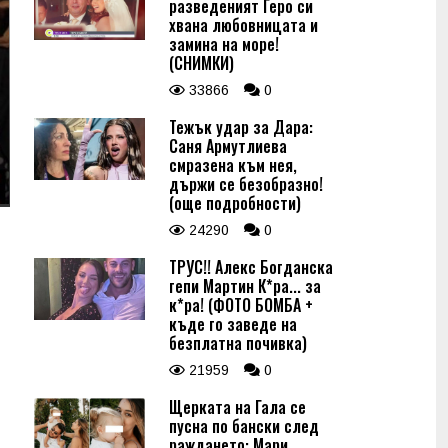
разведеният Геро си
хвана любовницата и
замина на море!
(СНИМКИ)
33866
0
Тежък удар за Дара:
Саня Армутлиева
смразена към нея,
държи се безобразно!
(още подробности)
24290
0
ТРУС!! Алекс Богданска
гепи Мартин К*ра... за
к*ра! (ФОТО БОМБА +
къде го заведе на
безплатна почивка)
21959
0
Щерката на Гала се
пусна по бански след
раждането: Мари