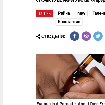
отколкото кълченето на кълки пред
ТАГОВЕ:
Райна
new
Гален
Константин
СПОДЕЛИ:
Fungus Is A Parasite, And It Dies F