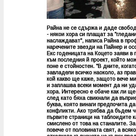
Райна не се сдържа и даде свобода
- някои хора си плащат за "гледани
наслаждават", написа Райна в про
наречените звезди на Пайнер и ос
Екс годеницата на Коцето заяви в 
към последния й проект, който мож
поне е стойностен. "В дните, кога
завладели всичко наоколо, аз пра
кой какво ще каже, защото вече ми
и заплашва всеки момент да ни уда
хора. Интересно е обаче как ли ще
след като бяха свикнали да въпри
буква, която винаги предпочита да
конфликти. Ако трябва да бъдем ч
първите страници на таблоидите к
смислено от това на станалите. За
повече от половината свят, а всяко