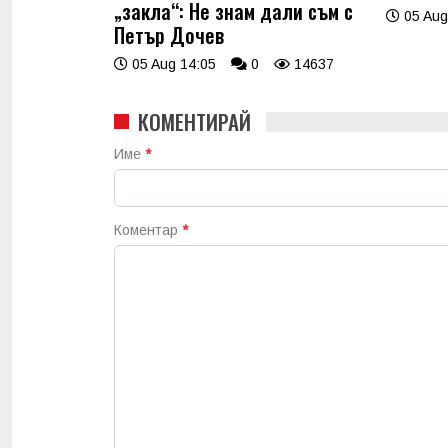
„закла“: Не знам дали съм с
05 Aug
Петър Дочев
05 Aug 14:05
0
14637
КОМЕНТИРАЙ
Име
*
Коментар
*