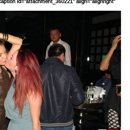
ption id="attachment_360221" align="alignright"