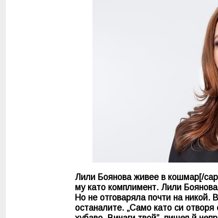
Лили Боянова живее в кошмар[/cap
му като комплимент. Лили Боянов
Но не отговаряла почти на никой. 
останалите. „Само като си отворя
хубаво. Винаги твой”, пишел й неп