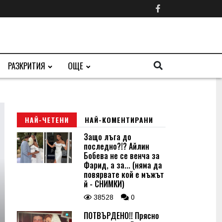
РАЗКРИТИЯ
ОЩЕ
НАЙ-ЧЕТЕНИ
НАЙ-КОМЕНТИРАНИ
Защо лъга до
последно?!? Айлин
Бобева не се венча за
Фарид, а за... (няма да
повярвате кой е мъжът
й - СНИМКИ)
38528
0
ПОТВЪРДЕНО!! Прясно