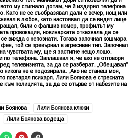
вото му стигнало дотам, че й издирил телефона
о. Като не се съобразявал дали е вечер, нощ или
снявал в любов, като настоявал да се видят лице
зпращал, били с фалшив номер, профилът му
бата провокация, новинарката отказвала да се
а се вижда с непознати. Тогава започнал кошмара
фен, той се превърнал в агресивен тип. Започнал
 на чувствата му, ще я застигне нещо лошо.
и по телефона. Заплашвал я, че ако не отговори
пред телевизията, за да се разберат. „Обещавал”
то никога не е подозирала. „Ако не станеш моя,
то повтарял психаря.
Лили Боянова
е стресната
е към полицията, за да се отърве от набезите на
и Боянова
Лили Боянова клюки
Лили Боянова водеща