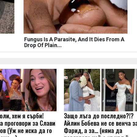
Fungus Is A Parasite, And It Dies From A
Drop Of Plain...
оли, хем я сърби!
Защо лъга до последно?!?
а проговори за Слави
Айлин Бобева не се венча з
ов (Уж не иска да го
Фарид, а за... (няма да