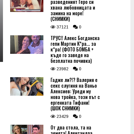
разведеният Геро си
хвана любовницата и
замина на море!
(СНИМКИ)
37121
0
ТРУС!! Алекс Богданска
гепи Мартин К*ра... за
к*ра! (ФОТО БОМБА +
къде го заведе на
безплатна почивка)
23982
0
Гадже ли?!? Валерия е
секс слугиня на Ваньо
Алексиев: Уреди му
нова тройка, този път с
ергенката Тифани!
(ШОК СНИМКИ)
23429
0
От два стола, та на
земята! Александра