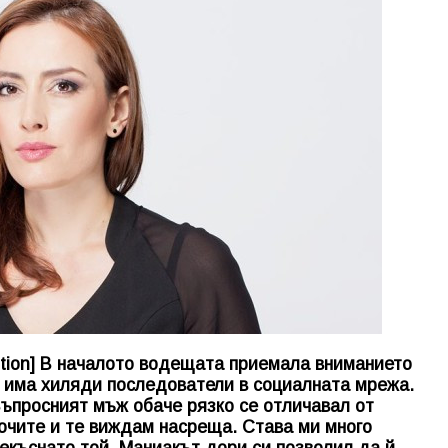
tion] В началото водещата приемала вниманието
а има хиляди последователи в социалната мрежа.
Въпросният мъж обаче рязко се отличавал от
 очите и те виждам насреща. Става ми много
рекъснато той. Маниакът дори си позволил да й