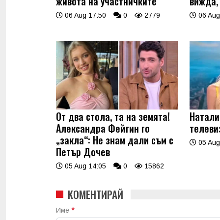
живота на участничките
вижда,
06 Aug 17:50
0
2779
06 Aug
От два стола, та на земята!
Натали
Александра Фейгин го
телеви
„закла“: Не знам дали съм с
05 Aug
Петър Дочев
05 Aug 14:05
0
15862
КОМЕНТИРАЙ
Име
*