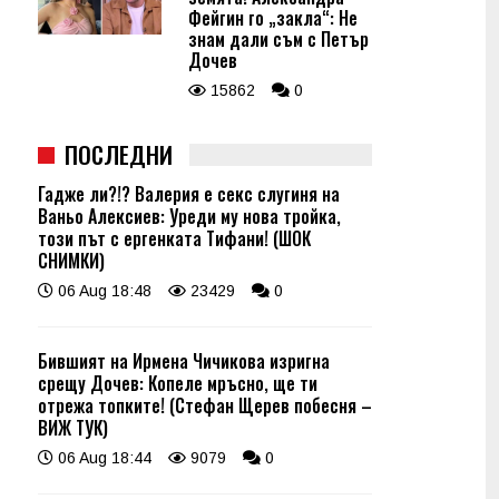
Фейгин го „закла“: Не
знам дали съм с Петър
Дочев
15862
0
ПОСЛЕДНИ
Гадже ли?!? Валерия е секс слугиня на
Ваньо Алексиев: Уреди му нова тройка,
този път с ергенката Тифани! (ШОК
СНИМКИ)
06 Aug 18:48
23429
0
Бившият на Ирмена Чичикова изригна
срещу Дочев: Копеле мръсно, ще ти
отрежа топките! (Стефан Щерев побесня –
ВИЖ ТУК)
06 Aug 18:44
9079
0