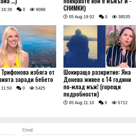
 ама …)
повярвате кой е мъжът й -
СНИМКИ)
 16:26
0
9086
05 Aug 19:02
0
38535
 Трифонова избяга от
Шокиращо разкритие: Яна
зията заради бебето
Донева живее с 14 години
по-млад мъж! (горещи
 11:50
0
5425
подробности)
05 Aug 11:10
0
5712
Email