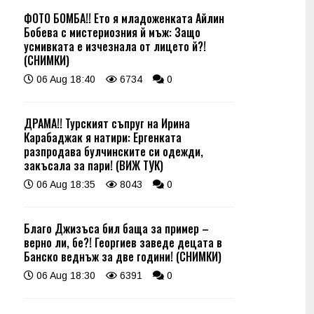
ФОТО БОМБА!! Ето я младоженката Айлин
Бобева с мистериозния й мъж: Защо
усмивката е изчезнала от лицето й?!
(СНИМКИ)
06 Aug 18:40
6734
0
ДРАМА!! Турският съпруг на Ирина
Карабаджак я натири: Ергенката
разпродава булчинските си одежди,
закъсала за пари! (ВИЖ ТУК)
06 Aug 18:35
8043
0
Благо Джизъса бил баща за пример –
верно ли, бе?! Георгиев заведе децата в
Банско веднъж за две години! (СНИМКИ)
06 Aug 18:30
6391
0