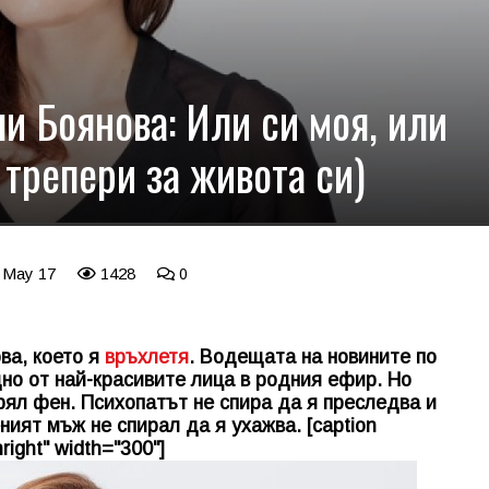
и Боянова: Или си моя, или
трепери за живота си)
8 May 17
1428
0
ова, което я
връхлетя
. Водещата на новините по
дно от най-красивите лица в родния ефир. Но
ял фен. Психопатът не спира да я преследва и
ият мъж не спирал да я ухажва. [caption
right" width="300"]