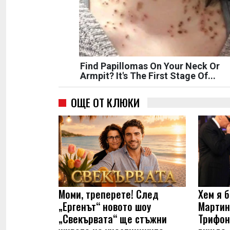
Find Papillomas On Your Neck Or
Armpit? It's The First Stage Of...
ОЩЕ ОТ КЛЮКИ
Моми, треперете! След
Хем я б
„Ергенът“ новото шоу
Мартин
„Свекървата“ ще стъжни
Трифон