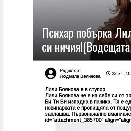
Психар побърка Лил
си ничия!(Водещата 
Редактор:
22:57 | 1
Людмила Велинова
Лили Боянова е в ступор
Лили Боянова не е на себе си от т
Би Ти Ви изпадна в паника. Тя е е
новинарката е пропищяла от пощур
заплашва. Първоначално вманиачен
id="attachment_385700" align="align