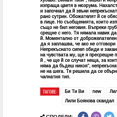
изпраща цветя в нюзрума. Нахалст
и започнал да й звъни непрекъснат
рано сутрин. Обожателят й се обя
в лице. Но съобщенията, които и
също не бил неговия. Въпреки гру
срещне с него. Тя нямала навик д
й. Моментално от доброжелателен 
да я заплашва, че ако не отговори
Непрекъснато сипел обиди и закан
на чувствата му, ще я пресрещне 
й , че ще й се случат неща, за кои
няма да бъдеш никоя”, непрекъсна
не на шега. Тя решила да се обърн
чалнатия тип.
ТАГОВЕ:
Би Ти Ви
new
Лил
Лили Боянова скандал
СПОДЕЛИ: