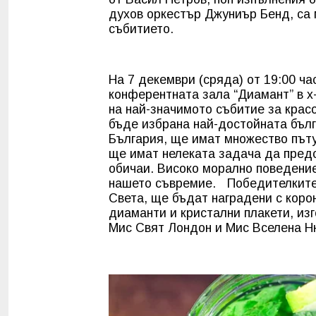
духов оркестър Джуниър Бенд, са 
събитието.
На 7 декември (сряда) от 19:00 ча
конферентната зала “Диамант” в х
на най-значимото събитие за красо
бъде избрана най-достойната бъл
България, ще имат множество пъту
ще имат нелеката задача да предс
обичаи. Високо морално поведение
нашето съвремие. Победителките 
Света, ще бъдат наградени с коро
диаманти и кристални плакети, из
Мис Свят Лондон и Мис Вселена