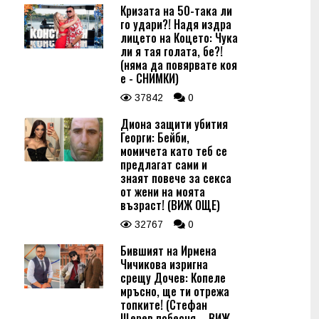
Кризата на 50-така ли
го удари?! Надя издра
лицето на Коцето: Чука
ли я тая голата, бе?!
(няма да повярвате коя
е - СНИМКИ)
37842
0
Диона защити убития
Георги: Бейби,
момичета като теб се
предлагат сами и
знаят повече за секса
от жени на моята
възраст! (ВИЖ ОЩЕ)
32767
0
Бившият на Ирмена
Чичикова изригна
срещу Дочев: Копеле
мръсно, ще ти отрежа
топките! (Стефан
Щерев побесня – ВИЖ