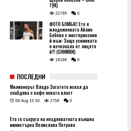
ТУК)
22785
0
ФОТО БОМБА!! Ето я
младоженката Айлин
Бобева с мистериозния
й мъж: Защо усмивката
е изчезнала от лицето
й?! (СНИМКИ)
18186
0
ПОСЛЕДНИ
Милионерът Владо Загатото искал да
снабдява с кафе новата власт
08 Aug 15:30
2758
0
Ето го съпруга на неадекватната външна
министърка Велислава Петрова