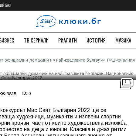
КОНТАКТ
ия и х-л Рамада, ще бъдат
 на най-красивите
БИЗНЕС
ТВ СЕРИАЛИ
РИАЛИТИ
ИСТОРИЯ
МУЗИКА
ния конкурс на Мис Свят и
– Мис Свят България 2022!
т официални домакини на най-красивите българки. Нaционалния к
3815
0
 конкурсът Мис Свят България 2022 ще се
яваща художници, музиканти и изявени спортни
урни прояви, част от които художествена изложба
орчество на деца и юноши. Класика и джаз ритми
от Братя Аргирови, музикални изпълнения от