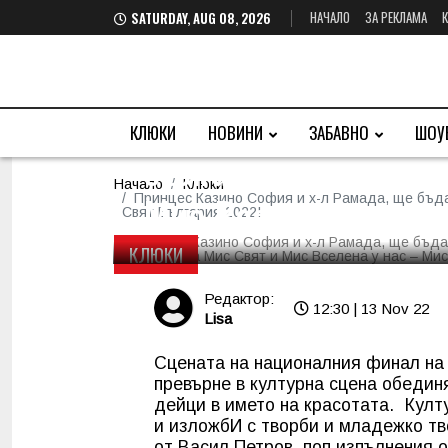
НАЧАЛО
ЗА РЕКЛАМА
SATURDAY, AUG 08, 2026
Принцес Казино Соф
официални домакини
КЛЮКИ
НОВИНИ
ЗАБАВНО
ШОУ
българки. Нaционал
Начало
Клюки
Мис Вселена у нас 
Принцес Казино София и х-л Рамада, ще бъда
Свят България 2022!
КЛЮКИ
Редактор:
12:30 | 13 Nov 22
Lisa
Сцената на националния финал на
превърне в културна сцена обедин
дейци в името на красотата. Култ
и изложбИ с творби и младежко тв
от Васил Петров, поп изпълнения 