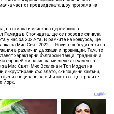
малка част от предвидената шоу програма на
са, на стилна и изискана церемония в
-л Рамада в Столицата, ще се проведе финала
та у нас за 2022-та. В рамките на конкурса, ще
гарка за Мис Свят 2022. Новите победителки на
вания в различни държави и провинции. Там, те
тавят характерни български танци, традиции и
 и европейски начин на мислене актуален на
за Мис Свят, Мис Вселена и Топ Модел на
ни инкрустирани със злато, скъпоценни камъни,
готвени специално за събитието от централите
 Ню Йорк.