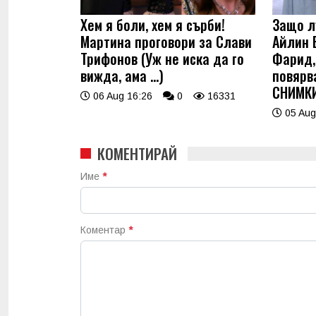
Хем я боли, хем я сърби!
Защо л
Мартина проговори за Слави
Айлин 
Трифонов (Уж не иска да го
Фарид, 
вижда, ама …)
повярв
СНИМК
06 Aug 16:26
0
16331
05 Aug
КОМЕНТИРАЙ
Име
*
Коментар
*