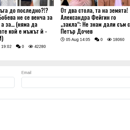
ъга до последно?!?
От два стола, та на земята!
Бобева не се венча за
Александра Фейгин го
а за... (няма да
„закла“: Не знам дали съм 
ате кой е мъжът й -
Петър Дочев
И)
05 Aug 14:05
0
18060
 19:02
0
42280
Email