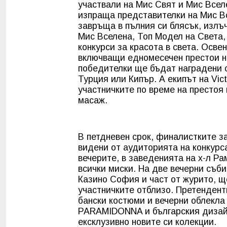
участвали на Мис Свят и Мис Вселе
изпраща представителки на Мис Все
завръща в пълния си блясък, излъ
Мис Вселена, Топ Модел на Света,
конкурси за красота в света. Осв
включващи едномесечен престои на
победителки ще бъдат наградени с
Турция или Кипър. А екипът на Vic
участничките по време на престоя 
масаж.
В петдневен срок, финалистките з
видени от аудиторията на конкурса
вечерите, в заведенията на х-л Р
всички миски. На две вечерни съб
Казино София и част от журито, щ
участничките отблизо. Претендент
бански костюми и вечерни облекла
PARAMIDONNA и българския дизай
ексклузивно новите си колекции. 