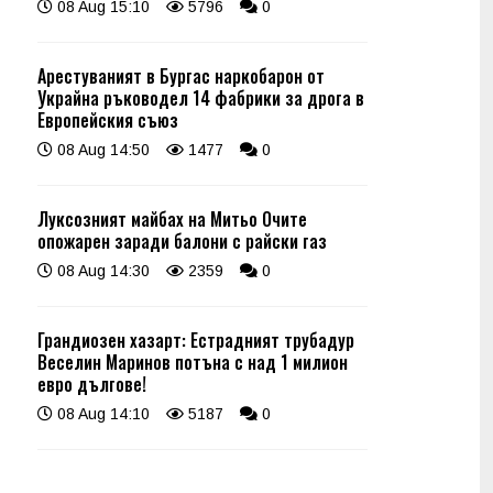
08 Aug 15:10
5796
0
Арестуваният в Бургас наркобарон от
Украйна ръководел 14 фабрики за дрога в
Европейския съюз
08 Aug 14:50
1477
0
Луксозният майбах на Митьо Очите
опожарен заради балони с райски газ
08 Aug 14:30
2359
0
Грандиозен хазарт: Естрадният трубадур
Веселин Маринов потъна с над 1 милион
евро дългове!
08 Aug 14:10
5187
0