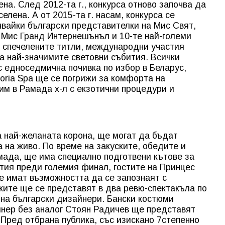
на. След 2012-та г., конкурса отново започва да
лена. А от 2015-та г. насам, конкурса се
чвайки български представителки на Мис Свят,
 Мис Гранд Интернешънъл и 10-те най-големи
ен спечелените титли, международни участия
 най-значимите световни събития. Всички
 едноседмична почивка по избор в Беларус,
toria Spа ще се погрижи за комфорта на
им в Рамада х-л с екзотични процедури и
а най-желаната корона, ще могат да бъдат
 на живо. По време на закуските, обедите и
амада, ще има специално подготвени кътове за
ития преди големия финал, гостите на Принцес
е имат възможността да се запознаят с
ките ще се представят в два ревю-спектакъла по
 на български дизайнери. Бански костюми
нер без аналог Стоян Радичев ще представят
Пред отбрана публика, със изискано 7степенно