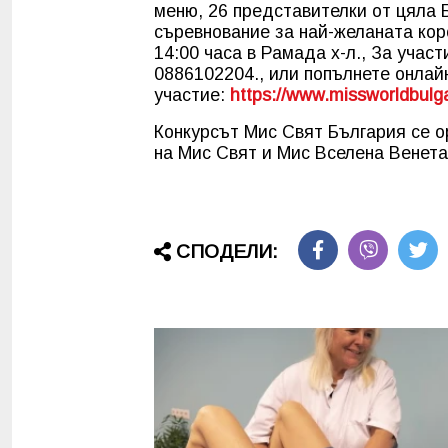
меню, 26 представителки от цяла 
съревнование за най-желаната коро
14:00 часа в Рамада х-л., За учас
0886102204., или попълнете онлай
участие:
https://www.missworldbulga
Конкурсът Мис Свят България се о
на Мис Свят и Мис Вселена Венета
СПОДЕЛИ: