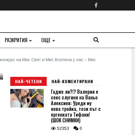
РАЗКРИТИЯ
ОЩЕ
онкурс на Мис Свят и Мис Вселена у нас – Мис
НАЙ-ЧЕТЕНИ
НАЙ-КОМЕНТИРАНИ
Гадже ли?!? Валерия е
секс слугиня на Ваньо
Алексиев: Уреди му
нова тройка, този път с
ергенката Тифани!
(ШОК СНИМКИ)
52353
0