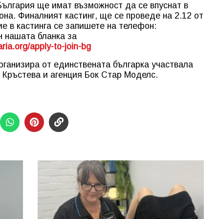
България ще имат възможност да се впуснат в
на. Финалният кастинг, ще се проведе на 2.12 от
тие в кастинга се запишете на телефон:
н нашата бланка за
ria.
org/apply-to-join-bg
рганизира от единствената българка участвала
 Кръстева и агенция Бок Стар Моделс.