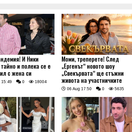
андемия! И Ники
Моми, треперете! След
 тайно и полека се е
„Ергенът“ новото шоу
ил с жена си
„Свекървата“ ще стъжни
живота на участничките
 15:49
0
18004
06 Aug 17:50
0
5635