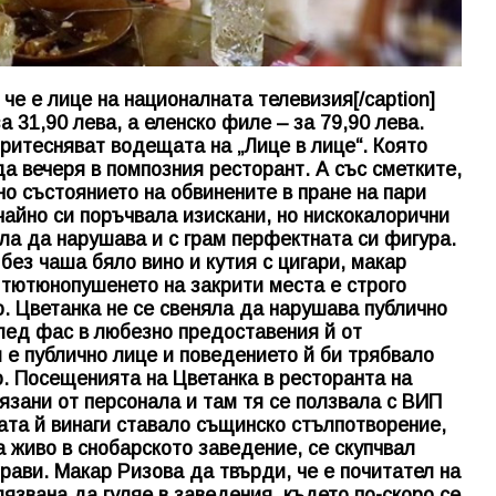
 че е лице на националната телевизия[/caption]
а 31,90 лева, а еленско филе – за 79,90 лева.
ритесняват водещата на „Лице в лице“. Която
а вечеря в помпозния ресторант. А със сметките,
но състоянието на обвинените в пране на пари
айно си поръчвала изискани, но нискокалорични
ла да нарушава и с грам перфектната си фигура.
без чаша бяло вино и кутия с цигари, макар
е тютюнопушенето на закрити места е строго
о. Цветанка не се свеняла да нарушава публично
след фас в любезно предоставения й от
 е публично лице и поведението й би трябвало
. Посещенията на Цветанка в ресторанта на
зани от персонала и там тя се ползвала с ВИП
ата й винаги ставало същинско стълпотворение,
а живо в снобарското заведение, се скупчвал
драви. Макар Ризова да твърди, че е почитател на
язвана да гуляе в заведения, където по-скоро се