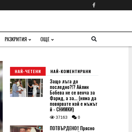
РАЗКРИТИЯ
ОЩЕ
НАЙ-ЧЕТЕНИ
НАЙ-КОМЕНТИРАНИ
Защо лъга до
последно?!? Айлин
Бобева не се венча за
Фарид, а за... (няма да
повярвате кой е мъжът
й - СНИМКИ)
37163
0
ПОТВЪРДЕНО!! Прясно