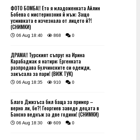
ФОТО БОМБА!! Ето я младоженката Айлин
Бобева с мистериозния й мъж: Защо
усмивката е изчезнала от лицето й?!
(СНИМКИ)
06 Aug 18:40
868
0
ДРАМА!! Турският съпруг на Ирина
Карабаджак я натири: Ергенката
разпродава булчинските си одежди,
закъсала за пари! (ВИЖ ТУК)
06 Aug 18:35
910
0
Благо Джизъса бил баща за пример –
верно ли, бе?! Георгиев заведе децата в
Банско веднъж за две години! (СНИМКИ)
06 Aug 18:30
609
0