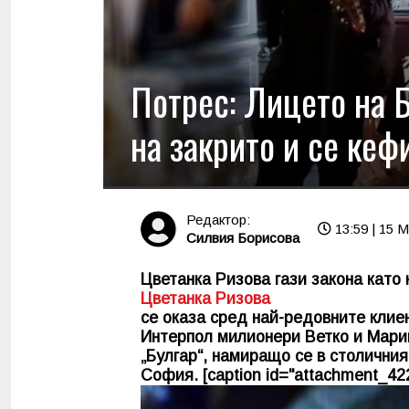
Потрес: Лицето на 
на закрито и се кефи
Редактор:
13:59 | 15 M
Силвия Борисова
Цветанка Ризова гази закона като 
Цветанка Ризова
се оказа сред най-редовните клие
Интерпол милионери Ветко и Мари
„Булгар“, намиращо се в столичния
София. [caption id="attachment_4224