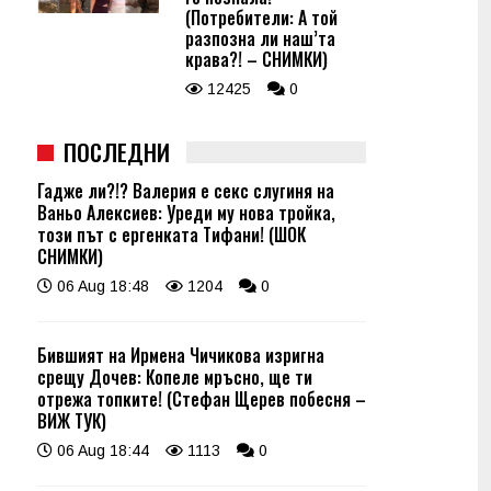
(Потребители: А той
разпозна ли наш’та
крава?! – СНИМКИ)
12425
0
ПОСЛЕДНИ
Гадже ли?!? Валерия е секс слугиня на
Ваньо Алексиев: Уреди му нова тройка,
този път с ергенката Тифани! (ШОК
СНИМКИ)
06 Aug 18:48
1204
0
Бившият на Ирмена Чичикова изригна
срещу Дочев: Копеле мръсно, ще ти
отрежа топките! (Стефан Щерев побесня –
ВИЖ ТУК)
06 Aug 18:44
1113
0