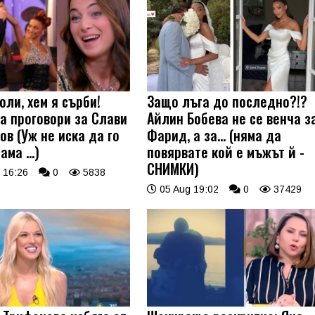
оли, хем я сърби!
Защо лъга до последно?!?
а проговори за Слави
Айлин Бобева не се венча з
ов (Уж не иска да го
Фарид, а за... (няма да
 ама …)
повярвате кой е мъжът й -
СНИМКИ)
 16:26
0
5838
05 Aug 19:02
0
37429