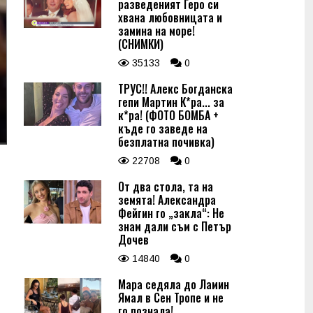
разведеният Геро си
хвана любовницата и
замина на море!
(СНИМКИ)
35133
0
ТРУС!! Алекс Богданска
гепи Мартин К*ра... за
к*ра! (ФОТО БОМБА +
къде го заведе на
безплатна почивка)
22708
0
От два стола, та на
земята! Александра
Фейгин го „закла“: Не
знам дали съм с Петър
Дочев
14840
0
Мара седяла до Ламин
Ямал в Сен Тропе и не
го познала!