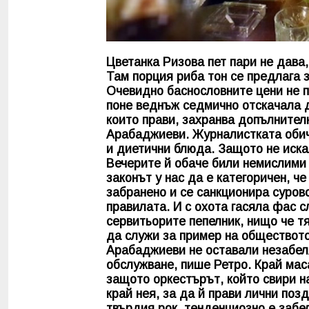
Цветанка Ризова пет пари не дава,
Там порция риба тон се предлага з
Очевидно баснословните цени не п
поне веднъж седмично отскачала д
които прави, захранва допълнител
Арабаджиеви. Журналистката обич
и диетични блюда. Защото не иска
Вечерите й обаче били немислими 
законът у нас да е категоричен, ч
забранено и се санкционира суров
правилата. И с охота гасяла фас 
сервитьорите пепелник, нищо че тя
да служи за пример на обществото
Арабаджиеви не оставали незабеля
обслужване, пише Ретро. Край мас
защото оркестърът, който свири н
край нея, за да й прави лични поз
твърдия рок, тенденциозно е забел