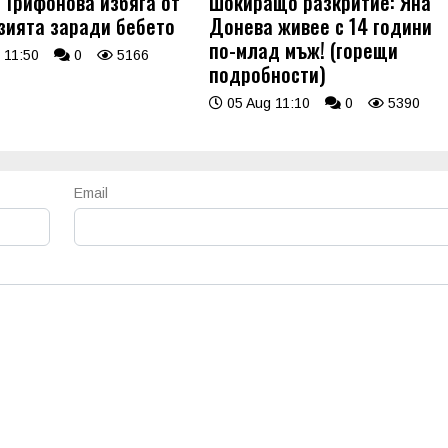
 Трифонова избяга от
Шокиращо разкритие: Яна
зията заради бебето
Донева живее с 14 години
по-млад мъж! (горещи
 11:50
0
5166
подробности)
05 Aug 11:10
0
5390
Email