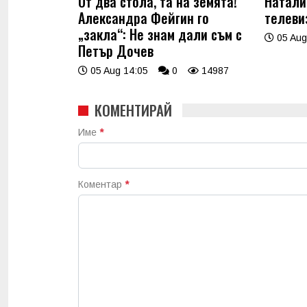
От два стола, та на земята!
Натали
Александра Фейгин го
телеви
„закла“: Не знам дали съм с
05 Aug
Петър Дочев
05 Aug 14:05
0
14987
КОМЕНТИРАЙ
Име
*
Коментар
*