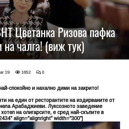
БНТ Цветанка Ризова пафка
 на чалга! (виж тук)
ar 19
1652
0
най-спокойно и нахално дими на закрито!
нти на един от ресторантите на издирваните от
нела Арабаджиеви. Луксозното заведение
 хотел на олигарсите, е сред най-скъпите в
34" align="alignright" width="300"]