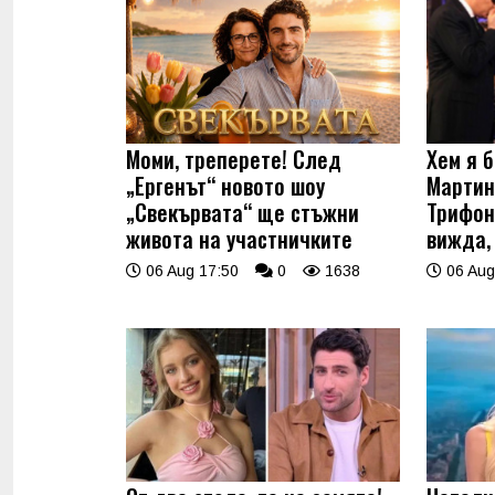
Моми, треперете! След
Хем я б
„Ергенът“ новото шоу
Мартин
„Свекървата“ ще стъжни
Трифон
живота на участничките
вижда,
06 Aug 17:50
0
1638
06 Aug