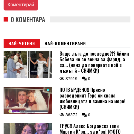
0 КОМЕНТАРА
НАЙ-ЧЕТЕНИ
НАЙ-КОМЕНТИРАНИ
Защо лъга до последно?!? Айлин
Бобева не се венча за Фарид, а
за... (няма да повярвате кой е
мъжът й - СНИМКИ)
37919
0
ПОТВЪРДЕНО!! Прясно
разведеният Геро си хвана
любовницата и замина на море!
(СНИМКИ)
36372
0
ТРУС!! Алекс Богданска гепи
Мартин К*ра... за к*ра! (ФОТО