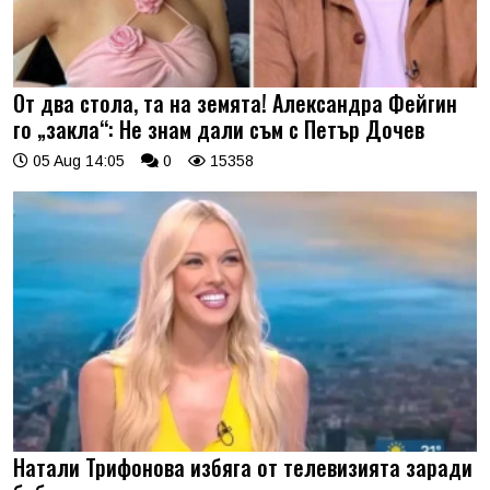
От два стола, та на земята! Александра Фейгин
го „закла“: Не знам дали съм с Петър Дочев
05 Aug 14:05
0
15358
Натали Трифонова избяга от телевизията заради