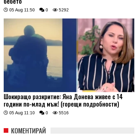
бебето
05 Aug 11:50
0
5292
Шокиращо разкритие: Яна Донева живее с 14
години по-млад мъж! (горещи подробности)
05 Aug 11:10
0
5516
КОМЕНТИРАЙ