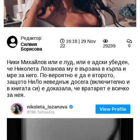
Редактор:
16:18 | 29 Nov
Силвия
22
29239
0
Борисова
Ники Михайлов или е луд, или е адски убеден,
че Николета Лозанова му е вързана в кърпа и
мре за него. По-вероятно е да е второто,
защото НиЛо неведнъж досега (включително и
в книгата си) е доказала, че вратарят е всичко
за нея.