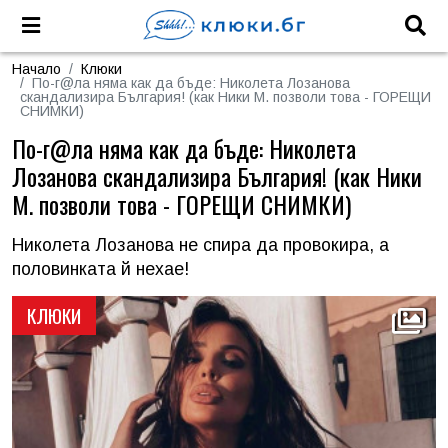
Начало
Клюки
По-г@ла няма как да бъде: Николета Лозанова
скандализира България! (как Ники М. позволи това - ГОРЕЩИ
СНИМКИ)
По-г@ла няма как да бъде: Николета
Лозанова скандализира България! (как Ники
М. позволи това - ГОРЕЩИ СНИМКИ)
Николета Лозанова не спира да провокира, а
половинката й нехае!
КЛЮКИ