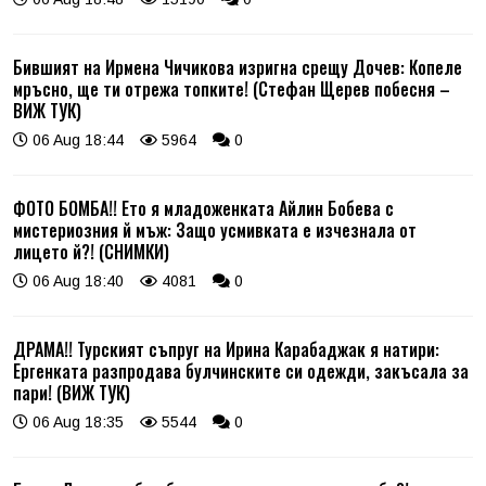
Бившият на Ирмена Чичикова изригна срещу Дочев: Копеле
мръсно, ще ти отрежа топките! (Стефан Щерев побесня –
ВИЖ ТУК)
06 Aug 18:44
5964
0
ФОТО БОМБА!! Ето я младоженката Айлин Бобева с
мистериозния й мъж: Защо усмивката е изчезнала от
лицето й?! (СНИМКИ)
06 Aug 18:40
4081
0
ДРАМА!! Турският съпруг на Ирина Карабаджак я натири:
Ергенката разпродава булчинските си одежди, закъсала за
пари! (ВИЖ ТУК)
06 Aug 18:35
5544
0