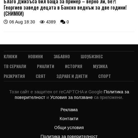
Благо Джизъса бил баща за пример – верно ли, бе?!
Георгиев заведе децата в Банско веднъж за две години!
(СНИМКИ)
06 Aug 18:30
4389
0
КЛЮКИ
НОВИНИ
ЗАБАВНО
ШОУБИЗНЕС
ТВ СЕРИАЛИ
РИАЛИТИ
ИСТОРИЯ
МУЗИКА
РАЗКРИТИЯ
СВЯТ
ЗДРАВЕ И ДИЕТИ
СПОРТ
Този сайт е защитен от reCAPTCHA и Google
Политика за
поверителност
и
Условия за ползване
са приложени.
Реклама
Контакти
Общи условия
Политика за поверителност