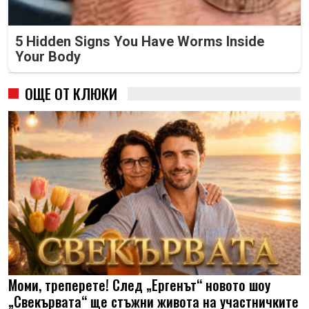
5 Hidden Signs You Have Worms Inside
Your Body
ОЩЕ ОТ КЛЮКИ
Моми, треперете! След „Ергенът“ новото шоу
„Свекървата“ ще стъжни живота на участничките