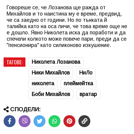
Говореше се, че Лозанова ще ражда от
Михайлов и то наистина му е време, предвид,
че са заедно от години. Но по тънката й
талийка като на оса личи, че това време още не
е дошло. Явно Николета иска да поработи и да
спечели колкото може повече пари, преди да се
"пенсионира" като силиконово изкушение.
ТАГОВЕ:
Николета Лозанова
Ники Михайлов
НиЛо
николета
плеймейтка
Боби Михайлов
вратар
СПОДЕЛИ: