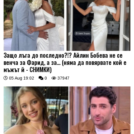
Защо лъга до последно?!? Айлин Бобева не се
венча за Фарид, а за... (няма да повярвате кой е
мъжът й - СНИМКИ)
05 Aug 19:02
0
37947