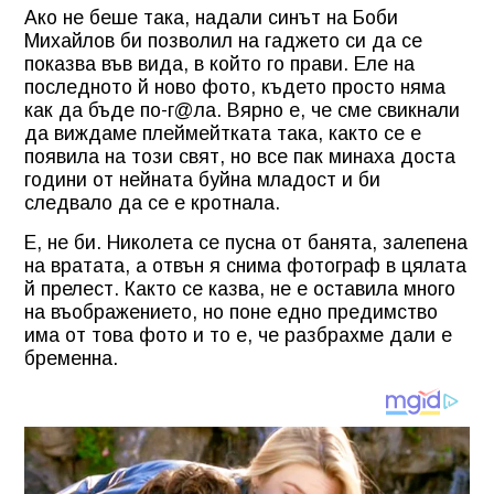
Ако не беше така, надали синът на Боби
Михайлов би позволил на гаджето си да се
показва във вида, в който го прави. Еле на
последното й ново фото, където просто няма
как да бъде по-г@ла. Вярно е, че сме свикнали
да виждаме плеймейтката така, както се е
появила на този свят, но все пак минаха доста
години от нейната буйна младост и би
следвало да се е кротнала.
Е, не би. Николета се пусна от банята, залепена
на вратата, а отвън я снима фотограф в цялата
й прелест. Както се казва, не е оставила много
на въображението, но поне едно предимство
има от това фото и то е, че разбрахме дали е
бременна.