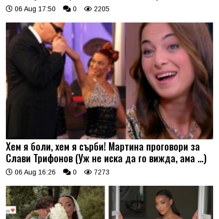
06 Aug 17:50
0
2205
Хем я боли, хем я сърби! Мартина проговори за
Слави Трифонов (Уж не иска да го вижда, ама …)
06 Aug 16:26
0
7273