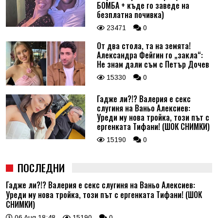
БОМБА + къде го заведе на
безплатна почивка)
23471
0
От два стола, та на земята!
Александра Фейгин го „закла“:
Не знам дали съм с Петър Дочев
15330
0
Гадже ли?!? Валерия е секс
слугиня на Ваньо Алексиев:
Уреди му нова тройка, този път с
ергенката Тифани! (ШОК СНИМКИ)
15190
0
ПОСЛЕДНИ
Гадже ли?!? Валерия е секс слугиня на Ваньо Алексиев:
Уреди му нова тройка, този път с ергенката Тифани! (ШОК
СНИМКИ)
06 Aug 18:48
15190
0