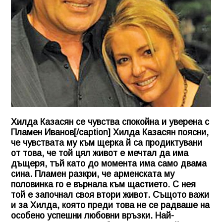
Хилда Казасян се чувства спокойна и уверена с
Пламен Иванов[/caption] Хилда Казасян поясни,
че чувствата му към щерка й са продиктувани
от това, че той цял живот е мечтал да има
дъщеря, тъй като до момента има само двама
сина. Пламен разкри, че арменската му
половинка го е върнала към щастието. С нея
той е започнал своя втори живот. Същото важи
и за Хилда, която преди това не се радваше на
особено успешни любовни връзки. Най-