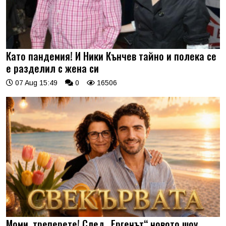
Като пандемия! И Ники Кънчев тайно и полека се
е разделил с жена си
07 Aug 15:49
0
16506
Моми, треперете! След „Ергенът“ новото шоу