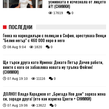
усмивката е изчезнала от лицето
й?! (СНИМКИ)
17619
0
ПОСЛЕДНИ
Гонка на наркодилъри с полицаи в София, арестуваха Венци
"Белия негър" с 460 000 евро в него
08 Aug 9:04
1820
0
Ще търси друга като Ирмена: Докато Петър Дочев работи,
вижте с кого се забавлява новата му тръпка Фейгин!
(СНИМКИ)
07 Aug 19:10
11116
0
ДОЛНО!! Владо Караджов от „Бригада Нов дом“ заряза жена
си, заради друга! (ето как изригна Цвети + СНИМКИ)
07 Aug 19:06
13622
0