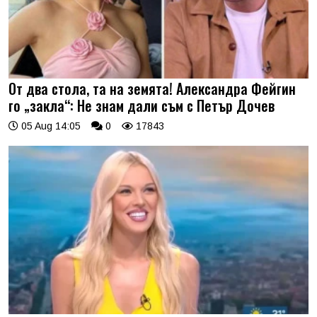
От два стола, та на земята! Александра Фейгин
го „закла“: Не знам дали съм с Петър Дочев
05 Aug 14:05
0
17843