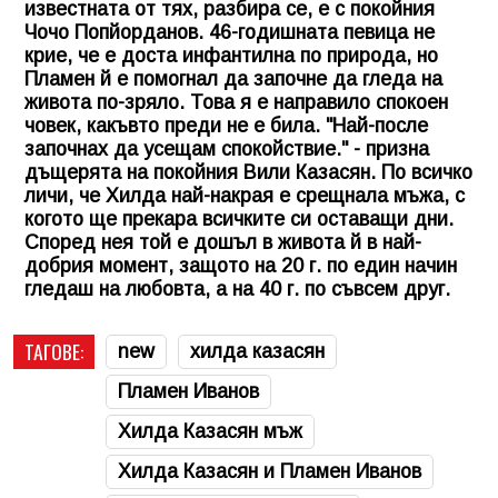
известната от тях, разбира се, е с покойния
Чочо Попйорданов. 46-годишната певица не
крие, че е доста инфантилна по природа, но
Пламен й е помогнал да започне да гледа на
живота по-зряло. Това я е направило спокоен
човек, какъвто преди не е била. "Най-после
започнах да усещам спокойствие." - призна
дъщерята на покойния Вили Казасян. По всичко
личи, че Хилда най-накрая е срещнала мъжа, с
когото ще прекара всичките си оставащи дни.
Според нея той е дошъл в живота й в най-
добрия момент, защото на 20 г. по един начин
гледаш на любовта, а на 40 г. по съвсем друг.
ТАГОВЕ:
new
хилда казасян
Пламен Иванов
Хилда Казасян мъж
Хилда Казасян и Пламен Иванов