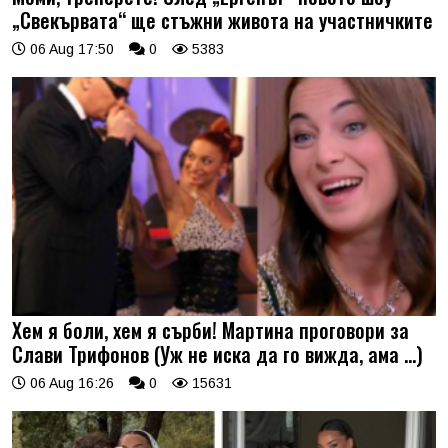
„Свекървата“ ще стъжни живота на участничките
06 Aug 17:50
0
5383
Хем я боли, хем я сърби! Мартина проговори за
Слави Трифонов (Уж не иска да го вижда, ама …)
06 Aug 16:26
0
15631