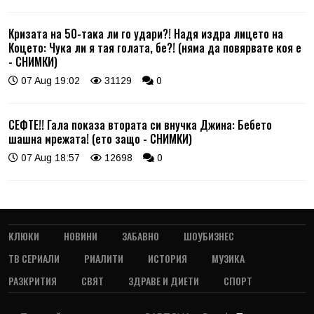
Кризата на 50-така ли го удари?! Надя издра лицето на
Коцето: Чука ли я тая голата, бе?! (няма да повярвате коя е
- СНИМКИ)
07 Aug 19:02
31129
0
СЕФТЕ!! Гала показа втората си внучка Джина: Бебето
шашна мрежата! (ето защо - СНИМКИ)
07 Aug 18:57
12698
0
КЛЮКИ
НОВИНИ
ЗАБАВНО
ШОУБИЗНЕС
ТВ СЕРИАЛИ
РИАЛИТИ
ИСТОРИЯ
МУЗИКА
РАЗКРИТИЯ
СВЯТ
ЗДРАВЕ И ДИЕТИ
СПОРТ