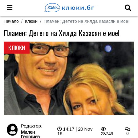
Начало
Клюки
Пламен: Детето на Хилда Казасян е мое!
Пламен: Детето на Хилда Казасян е мое!
КЛЮКИ
Редактор:
14:17 | 20 Nov
Милен
16
28749
0
Георгиев