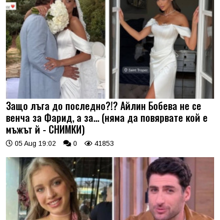
Защо лъга до последно?!? Айлин Бобева не се
венча за Фарид, а за... (няма да повярвате кой е
мъжът й - СНИМКИ)
05 Aug 19:02
0
41853