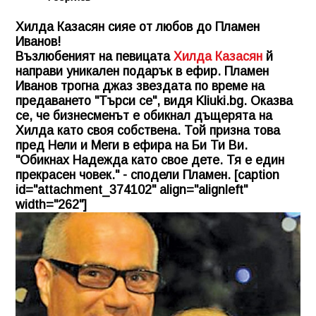
Хилда Казасян сияе от любов до Пламен
Иванов!
Възлюбеният на певицата
Хилда Казасян
й
направи уникален подарък в ефир. Пламен
Иванов трогна джаз звездата по време на
предаването "Търси се", видя
Kliuki.bg
. Оказва
се, че бизнесменът е обикнал дъщерята на
Хилда като своя собствена. Той призна това
пред Нели и Меги в ефира на Би Ти Ви.
"Обикнах Надежда като свое дете. Тя е един
прекрасен човек." - сподели Пламен. [caption
id="attachment_374102" align="alignleft"
width="262"]