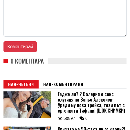
0 КОМЕНТАРА
НАЙ-ЧЕТЕНИ
НАЙ-КОМЕНТИРАНИ
Гадже ли?!? Валерия е секс
слугиня на Ваньо Алексиев:
Уреди му нова тройка, този път с
ергенката Тифани! (ШОК СНИМКИ)
50897
0
Кризата на 50-така ли го удари?!