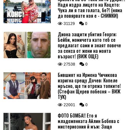
Надя издра лицето на Коцето:
Чука ли я тая голата, бе?! (няма
да повярвате коя е - СНИМКИ)
31129
0
Диона защити убития Георги:
Бейби, момичета като теб се
предлагат сами и знаят повече
за секса от жени на моята
възраст! (ВИЖ ОЩЕ)
27538
0
Бившият на Ирмена Чичикова
изригна срещу Дочев: Копеле
мръсно, ще ти отрежа топките!
(Стефан Щерев побесня – ВИЖ
ТУК)
22001
0
ФОТО БОМБА!! Ето я
младоженката Айлин Бобева с
мистериозния й мъж: Защо