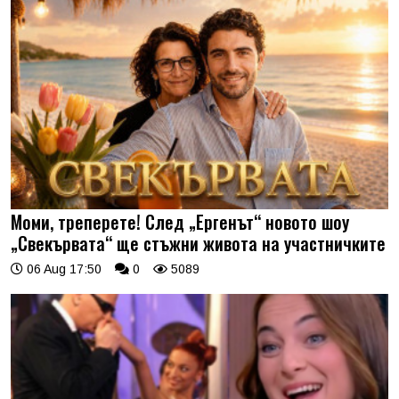
Моми, треперете! След „Ергенът“ новото шоу
„Свекървата“ ще стъжни живота на участничките
06 Aug 17:50
0
5089