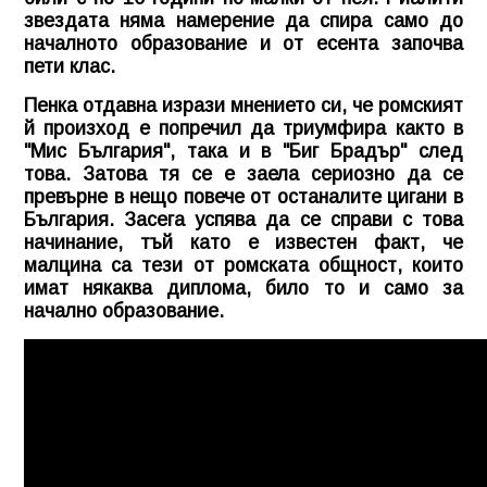
звездата няма намерение да спира само до
началното образование и от есента започва
пети клас.
Пенка отдавна изрази мнението си, че ромският
й произход е попречил да триумфира както в
"Мис България", така и в "Биг Брадър" след
това. Затова тя се е заела сериозно да се
превърне в нещо повече от останалите цигани в
България. Засега успява да се справи с това
начинание, тъй като е известен факт, че
малцина са тези от ромската общност, които
имат някаква диплома, било то и само за
начално образование.