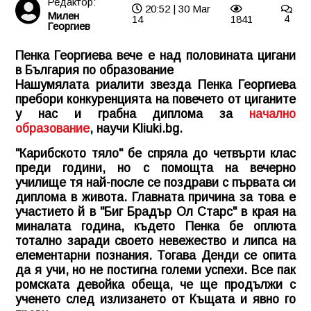
Редактор:
20:52 | 30 Mar
Милен
14
1841
4
Георгиев
Пенка Георгиева вече е над половината цигани
в България по образование
Нашумялата риалити звезда Пенка Георгиева
пребори конкуренцията на повечето от циганите
у нас и грабна диплома за
начално
образование
, научи
Kliuki.bg
.
"Карибското тяло" бе спряла до четвърти клас
преди години, но с помощта на вечерно
училище тя най-после се поздрави с първата си
диплома в живота. Главната причина за това е
участието й в "Биг Брадър Ол Старс" в края на
миналата година, където Пенка бе оплюта
тотално заради своето невежество и липса на
елементарни познания. Тогава Денди се опита
да я учи, но не постигна големи успехи. Все пак
ромската девойка обеща, че ще продължи с
ученето след излизането от Къщата и явно го