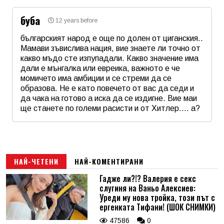
Коментар
*
буба
12 years before
Email
българският народ е още по долен от циганския..
Мамави зъвислива нация, вие знаете ли точно от
какво мъдо сте изпупадали. Какво значение има
Коментар
*
дали е мънгалка или евреика, важното е че
момичето има амбиции и се стреми да се
образова. Не е като повечето от вас да седи и
да чака на готово а иска да се издигне. Вие маи
ще станете по големи расисти и от Хитлер.... а?
Име
*
Email
НАЙ-ЧЕТЕНИ
НАЙ-КОМЕНТИРАНИ
Гадже ли?!? Валерия е секс
слугиня на Ваньо Алексиев:
Коментар
*
Уреди му нова тройка, този път с
ергенката Тифани! (ШОК СНИМКИ)
47586
0