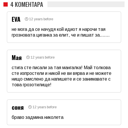
4 КОМЕНТАРА
EVA
12 years before
не мога да се начудя кой идиот я нарочи тая
грозновата циганка за елит, че и пишат за.......
Име
*
Мая
12 years before
Email
стига сте писали за тая мангалка! Май толкова
сте изпростели и никой не ви вярва и не можете
нищо смислено да напишете и се занимавате с
Коментар
*
това грозотилище!
Име
*
соня
12 years before
Email
браво задмина николета
Име
*