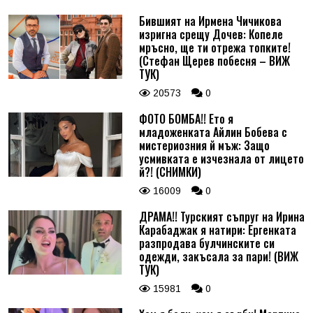
Бившият на Ирмена Чичикова
изригна срещу Дочев: Копеле
мръсно, ще ти отрежа топките!
(Стефан Щерев побесня – ВИЖ
ТУК)
20573
0
ФОТО БОМБА!! Ето я
младоженката Айлин Бобева с
мистериозния й мъж: Защо
усмивката е изчезнала от лицето
й?! (СНИМКИ)
16009
0
ДРАМА!! Турският съпруг на Ирина
Карабаджак я натири: Ергенката
разпродава булчинските си
одежди, закъсала за пари! (ВИЖ
ТУК)
15981
0