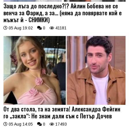
Защо лъга до последно?!? Айлин Бобева не се
венча за Фарид, а за... (няма да повярвате кой е
мъжът й - СНИМКИ)
05 Aug 19:02
0
41181
От два стола, та на земята! Александра Фейгин
го „закла“: Не знам дали съм с Петър Дочев
05 Aug 14:05
0
17493