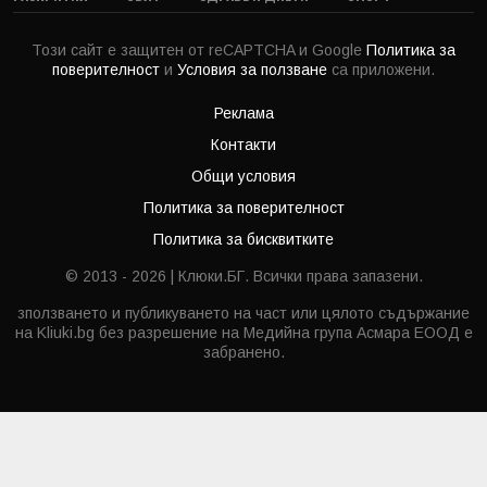
Този сайт е защитен от reCAPTCHA и Google
Политика за
поверителност
и
Условия за ползване
са приложени.
Реклама
Контакти
Общи условия
Политика за поверителност
Политика за бисквитките
© 2013 - 2026 | Клюки.БГ. Всички права запазени.
зползването и публикуването на част или цялото съдържание
на Kliuki.bg без разрешение на Медийна група Асмара ЕООД е
забранено.