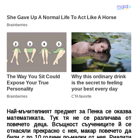
Най-мъчителният предмет за Пенка се оказва
математиката. Тук тя не се различава от
повечето деца. Всъщност съучениците й се
отнасяли прекрасно с нея, макар повечето да
били с по 10 години по-малки от нея. Риалити