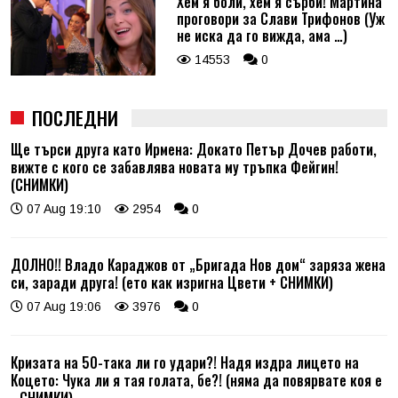
Хем я боли, хем я сърби! Мартина
проговори за Слави Трифонов (Уж
не иска да го вижда, ама …)
14553
0
ПОСЛЕДНИ
Ще търси друга като Ирмена: Докато Петър Дочев работи,
вижте с кого се забавлява новата му тръпка Фейгин!
(СНИМКИ)
07 Aug 19:10
2954
0
ДОЛНО!! Владо Караджов от „Бригада Нов дом“ заряза жена
си, заради друга! (ето как изригна Цвети + СНИМКИ)
07 Aug 19:06
3976
0
Кризата на 50-така ли го удари?! Надя издра лицето на
Коцето: Чука ли я тая голата, бе?! (няма да повярвате коя е
- СНИМКИ)