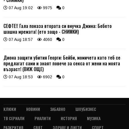
07 Aug 19:02
9975
0
СЕФТЕ!! Гала показа втората си внучка Джина: Бебето
шашна мрежата! (ето защо - СНИМКИ)
07 Aug 18:57
4060
0
Диона защити убития Георги: Бейби, момичета като теб се
предлагат сами и знаят повече за секса от жени на моята
възраст! (ВИЖ ОЩЕ)
07 Aug 18:53
6902
0
КЛЮКИ
НОВИНИ
ЗАБАВНО
ШОУБИЗНЕС
ТВ СЕРИАЛИ
РИАЛИТИ
ИСТОРИЯ
МУЗИКА
РАЗКРИТИЯ
СВЯТ
ЗДРАВЕ И ДИЕТИ
СПОРТ