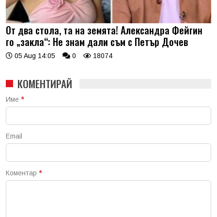
От два стола, та на земята! Александра Фейгин
го „закла“: Не знам дали съм с Петър Дочев
05 Aug 14:05
0
18074
КОМЕНТИРАЙ
Име
*
Email
Коментар
*