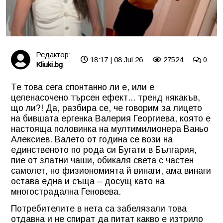
Редактор:
18:17 | 08 Jul 26
27524
0
Kliuki.bg
Те това сега спонтанно ли е, или е
целенасочено търсен ефект... тренд някакъв,
що ли?! Да, разбира се, че говорим за лицето
на бившата ергенка Валерия Георгиева, която е
настояща половинка на мултимилионера Ваньо
Алексиев. Валето от година се вози на
единственото по рода си Бугати в България,
пие от златни чаши, обикаля света с частен
самолет, но физиономията й винаги, ама винаги
остава една и съща – досущ като на
многострадална Геновева.
Потребителите в нета са забелязали това
отдавна и не спират да питат какво е изтрило