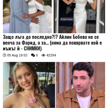
Защо лъга до последно?!? Айлин Бобева не се
венча за Фарид, а за... (няма да повярвате кой е
мъжът й - СНИМКИ)
05 Aug 19:02
0
42294