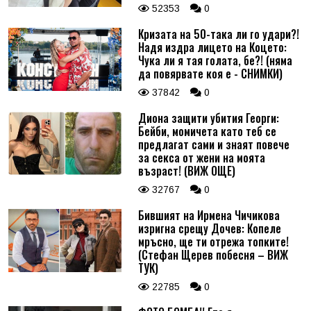
52353
0
Кризата на 50-така ли го удари?!
Надя издра лицето на Коцето:
Чука ли я тая голата, бе?! (няма
да повярвате коя е - СНИМКИ)
37842
0
Диона защити убития Георги:
Бейби, момичета като теб се
предлагат сами и знаят повече
за секса от жени на моята
възраст! (ВИЖ ОЩЕ)
32767
0
Бившият на Ирмена Чичикова
изригна срещу Дочев: Копеле
мръсно, ще ти отрежа топките!
(Стефан Щерев побесня – ВИЖ
ТУК)
22785
0