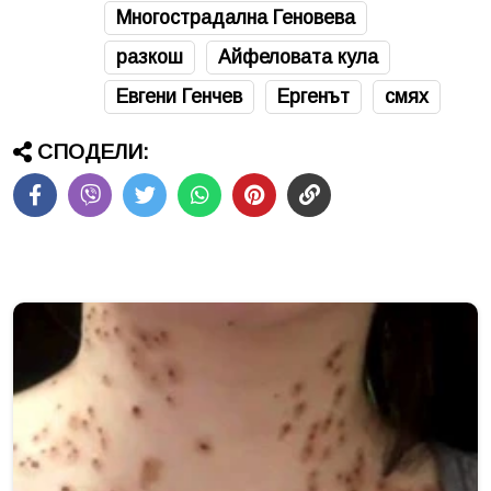
Многострадална Геновева
разкош
Айфеловата кула
Евгени Генчев
Ергенът
смях
СПОДЕЛИ: