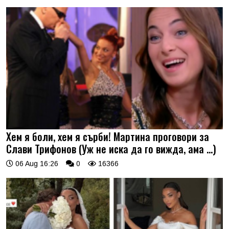
Хем я боли, хем я сърби! Мартина проговори за
Слави Трифонов (Уж не иска да го вижда, ама …)
06 Aug 16:26
0
16366