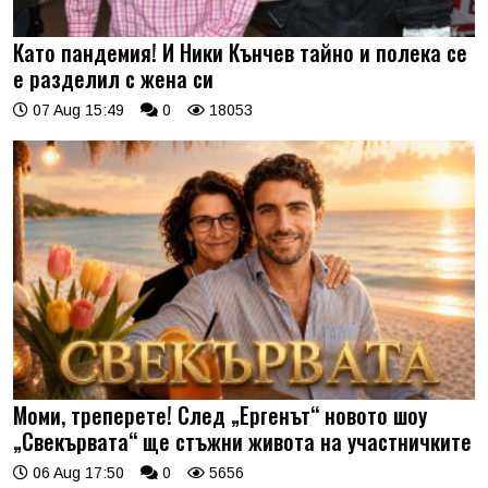
Като пандемия! И Ники Кънчев тайно и полека се
е разделил с жена си
07 Aug 15:49
0
18053
Моми, треперете! След „Ергенът“ новото шоу
„Свекървата“ ще стъжни живота на участничките
06 Aug 17:50
0
5656