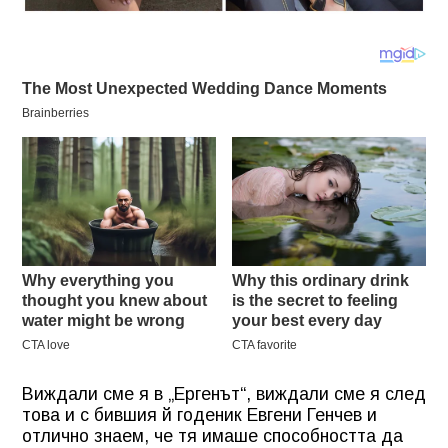
Виждали сме я в „Ергенът“, виждали сме я след
това и с бившия й годеник Евгени Генчев и
отлично знаем, че тя имаше способността да