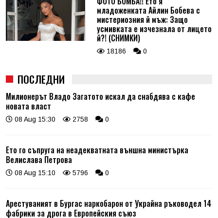
ФОТО БОМБА!! Ето я
младоженката Айлин Бобева с
мистериозния й мъж: Защо
усмивката е изчезнала от лицето
й?! (СНИМКИ)
18186
0
ПОСЛЕДНИ
Милионерът Владо Загатото искал да снабдява с кафе
новата власт
08 Aug 15:30
2758
0
Ето го съпруга на неадекватната външна министърка
Велислава Петрова
08 Aug 15:10
5796
0
Арестуваният в Бургас наркобарон от Украйна ръководел 14
фабрики за дрога в Европейския съюз