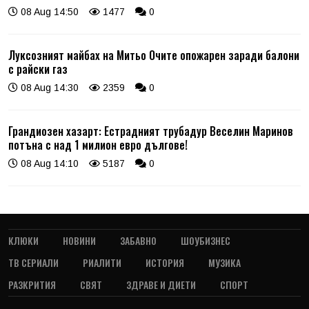
08 Aug 14:50
1477
0
Луксозният майбах на Митьо Очите опожарен заради балони
с райски газ
08 Aug 14:30
2359
0
Грандиозен хазарт: Естрадният трубадур Веселин Маринов
потъна с над 1 милион евро дългове!
08 Aug 14:10
5187
0
КЛЮКИ
НОВИНИ
ЗАБАВНО
ШОУБИЗНЕС
ТВ СЕРИАЛИ
РИАЛИТИ
ИСТОРИЯ
МУЗИКА
РАЗКРИТИЯ
СВЯТ
ЗДРАВЕ И ДИЕТИ
СПОРТ