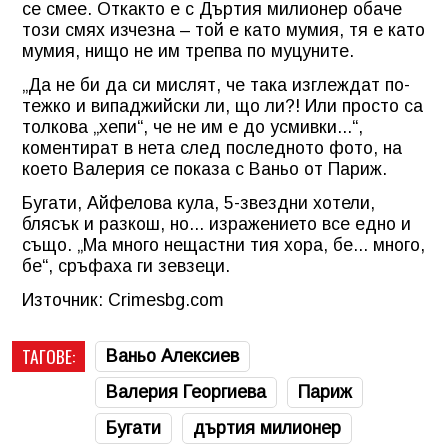
се смее. Откакто е с Дъртия милионер обаче
този смях изчезна – той е като мумия, тя е като
мумия, нищо не им трепва по муцуните.
„Да не би да си мислят, че така изглеждат по-
тежко и випаджийски ли, що ли?! Или просто са
толкова „хепи“, че не им е до усмивки...“,
коментират в нета след последното фото, на
което Валерия се показа с Ваньо от Париж.
Бугати, Айфелова кула, 5-звездни хотели,
блясък и разкош, но... изражението все едно и
също. „Ма много нещастни тия хора, бе... много,
бе“, сръфаха ги зевзеци.
Източник: Crimesbg.com
ТАГОВЕ:
Ваньо Алексиев
Валерия Георгиева
Париж
Бугати
дъртия милионер