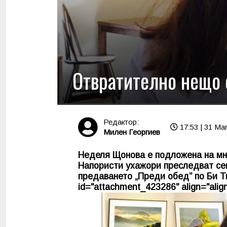
Отвратително нещо 
Редактор:
17:53 | 31 Ma
Милен Георгиев
Неделя Щонова е подложена на мн
Напористи ухажори преследват се
предаването „Преди обед” по Би Т
id="attachment_423286" align="align