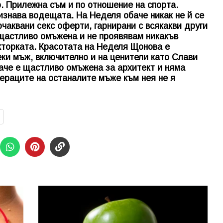
о. Прилежна съм и по отношение на спорта.
изнава водещата. На Неделя обаче никак не й се
еочаквани секс оферти, гарнирани с всякакви други
 щастливо омъжена и не проявявам никакъв
кторката. Красотата на Неделя Щонова е
еки мъж, включително и на ценители като Слави
аче е щастливо омъжена за архитект и няма
мераците на останалите мъже към нея не я