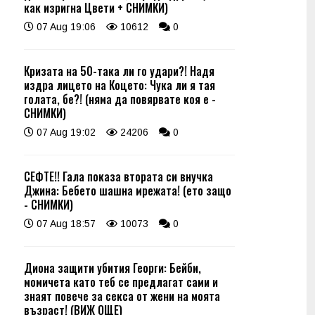
как изригна Цвети + СНИМКИ)
07 Aug 19:06
10612
0
Кризата на 50-така ли го удари?! Надя
издра лицето на Коцето: Чука ли я тая
голата, бе?! (няма да повярвате коя е -
СНИМКИ)
07 Aug 19:02
24206
0
СЕФТЕ!! Гала показа втората си внучка
Джина: Бебето шашна мрежата! (ето защо
- СНИМКИ)
07 Aug 18:57
10073
0
Диона защити убития Георги: Бейби,
момичета като теб се предлагат сами и
знаят повече за секса от жени на моята
възраст! (ВИЖ ОЩЕ)