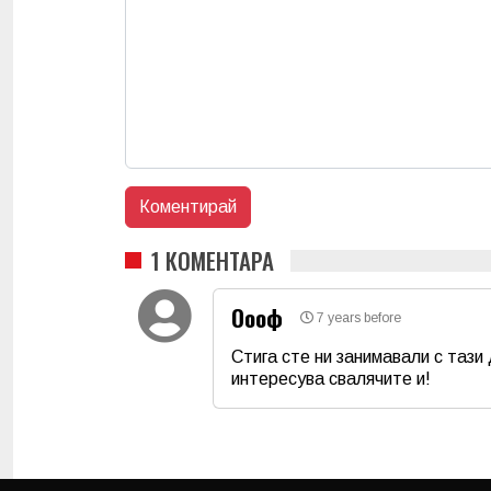
1 КОМЕНТАРА
Оооф
7 years before
Стига сте ни занимавали с тази 
интересува свалячите и!
Име
*
Коментар
*