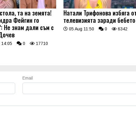
стола, та на земята!
Натали Трифонова избяга о
ндра Фейгин го
телевизията заради бебето
: Не знам дали съм с
05 Aug 11:50
0
6342
Дочев
 14:05
0
17710
Email