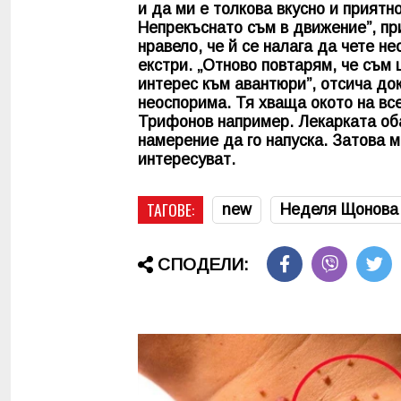
и да ми е толкова вкусно и приятн
Непрекъснато съм в движение”, пр
нравело, че й се налага да чете н
екстри. „Отново повтарям, че съм
интерес към авантюри”, отсича до
неоспорима. Тя хваща окото на вс
Трифонов например. Лекарката об
намерение да го напуска. Затова 
интересуват.
ТАГОВЕ:
new
Неделя Щонова
СПОДЕЛИ: