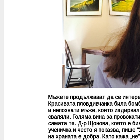
Мъжете продължават да се интерес
Красивата пловдивчанка била бом
и непознати мъже, които издирвал
сваляли. Голяма вина за провокат
самата тя. Д-р Щонова, която е би
ученичка и често я показва, пише
на храната е добра. Като кажа „не