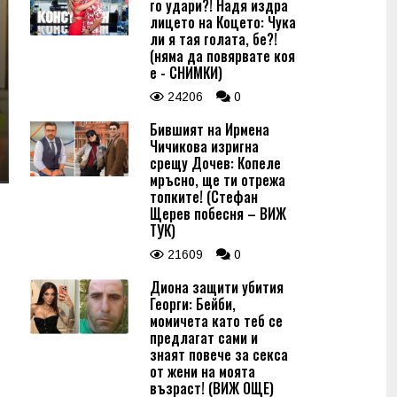
го удари?! Надя издра
лицето на Коцето: Чука
ли я тая голата, бе?!
(няма да повярвате коя
е - СНИМКИ)
24206
0
Бившият на Ирмена
Чичикова изригна
срещу Дочев: Копеле
мръсно, ще ти отрежа
топките! (Стефан
Щерев побесня – ВИЖ
ТУК)
21609
0
Диона защити убития
Георги: Бейби,
момичета като теб се
предлагат сами и
знаят повече за секса
от жени на моята
възраст! (ВИЖ ОЩЕ)