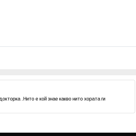
докторка .Нито е кой знае какво нито хората ги
Email