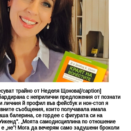
уват трайно от Неделя Щонова[/caption]
бардирана с неприлични предложения от познати
и личния й профил във фейсбук и нон-стоп я
ивните съобщения, които получавала имала
вша балерина, се гордее с фигурата си на
 "Уикенд". „Моята самодисциплина по отношение
” е „не”! Мога да вечерям само задушени броколи