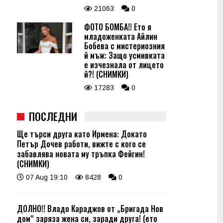
21063
0
ФОТО БОМБА!! Ето я
младоженката Айлин
Бобева с мистериозния
й мъж: Защо усмивката
е изчезнала от лицето
й?! (СНИМКИ)
17283
0
ПОСЛЕДНИ
Ще търси друга като Ирмена: Докато
Петър Дочев работи, вижте с кого се
забавлява новата му тръпка Фейгин!
(СНИМКИ)
07 Aug 19:10
8428
0
ДОЛНО!! Владо Караджов от „Бригада Нов
дом“ заряза жена си, заради друга! (ето