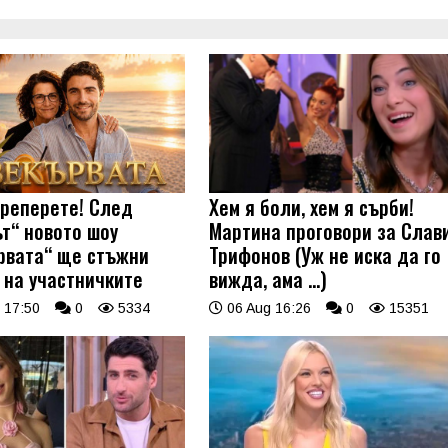
треперете! След
Хем я боли, хем я сърби!
ът“ новото шоу
Мартина проговори за Слав
рвата“ ще стъжни
Трифонов (Уж не иска да го
 на участничките
вижда, ама …)
 17:50
0
5334
06 Aug 16:26
0
15351