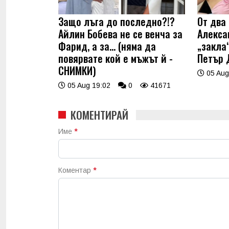
Защо лъга до последно?!?
От два 
Айлин Бобева не се венча за
Алекса
Фарид, а за... (няма да
„закла“
повярвате кой е мъжът й -
Петър 
СНИМКИ)
05 Aug
05 Aug 19:02
0
41671
КОМЕНТИРАЙ
Име
*
Коментар
*