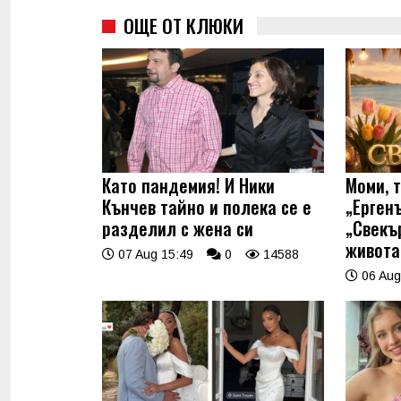
ОЩЕ ОТ КЛЮКИ
Като пандемия! И Ники
Моми, 
Кънчев тайно и полека се е
„Ерген
разделил с жена си
„Свекъ
живота
07 Aug 15:49
0
14588
06 Aug