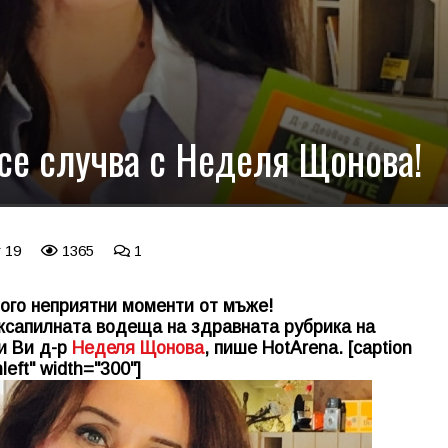
се случва с Неделя Щонова!
r 19
1365
1
ого неприятни моменти от мъже!
ксапилната водеща на здравната рубрика на
и Ви д-р
Неделя Щонова
, пише HotArena. [caption
left" width="300"]