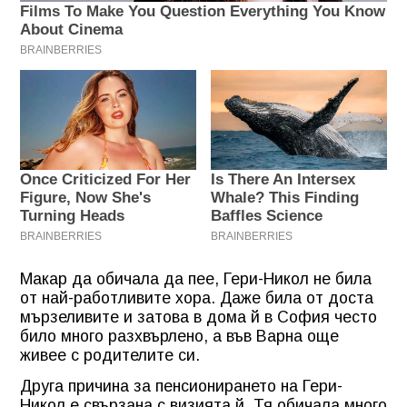
Макар да обичала да пее, Гери-Никол не била
от най-работливите хора. Даже била от доста
мързеливите и затова в дома й в София често
било много разхвърлено, а във Варна още
живее с родителите си.
Друга причина за пенсионирането на Гери-
Никол е свързана с визията й. Тя обичала много