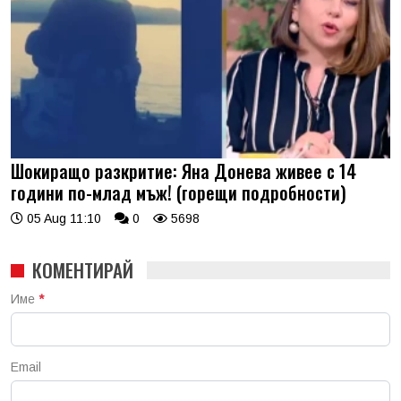
Шокиращо разкритие: Яна Донева живее с 14
години по-млад мъж! (горещи подробности)
05 Aug 11:10
0
5698
КОМЕНТИРАЙ
Име
*
Email