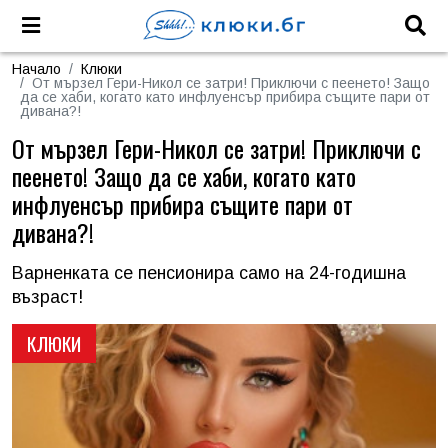
Начало
Клюки
От мързел Гери-Никол се затри! Приключи с пеенето! Защо
да се хаби, когато като инфлуенсър прибира същите пари от
дивана?!
От мързел Гери-Никол се затри! Приключи с
пеенето! Защо да се хаби, когато като
инфлуенсър прибира същите пари от
дивана?!
Варненката се пенсионира само на 24-годишна
възраст!
КЛЮКИ