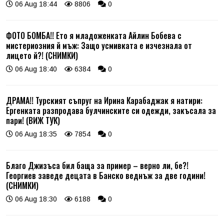
06 Aug 18:44
8806
0
ФОТО БОМБА!! Ето я младоженката Айлин Бобева с
мистериозния й мъж: Защо усмивката е изчезнала от
лицето й?! (СНИМКИ)
06 Aug 18:40
6384
0
ДРАМА!! Турският съпруг на Ирина Карабаджак я натири:
Ергенката разпродава булчинските си одежди, закъсала за
пари! (ВИЖ ТУК)
06 Aug 18:35
7854
0
Благо Джизъса бил баща за пример – верно ли, бе?!
Георгиев заведе децата в Банско веднъж за две години!
(СНИМКИ)
06 Aug 18:30
6188
0