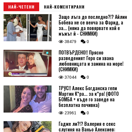
НАЙ-ЧЕТЕНИ
НАЙ-КОМЕНТИРАНИ
Защо лъга до последно?!? Айлин
Бобева не се венча за Фарид, а
за... (няма да повярвате кой е
мъжът й - СНИМКИ)
38479
0
ПОТВЪРДЕНО!! Прясно
разведеният Геро си хвана
любовницата и замина на море!
(СНИМКИ)
37044
0
ТРУС!! Алекс Богданска гепи
Мартин К*ра... за к*ра! (ФОТО
БОМБА + къде го заведе на
безплатна почивка)
23961
0
Гадже ли?!? Валерия е секс
слугиня на Ваньо Алексиев: