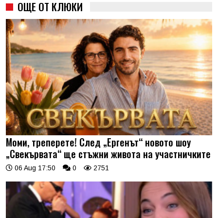
ОЩЕ ОТ КЛЮКИ
Моми, треперете! След „Ергенът“ новото шоу
„Свекървата“ ще стъжни живота на участничките
06 Aug 17:50
0
2751