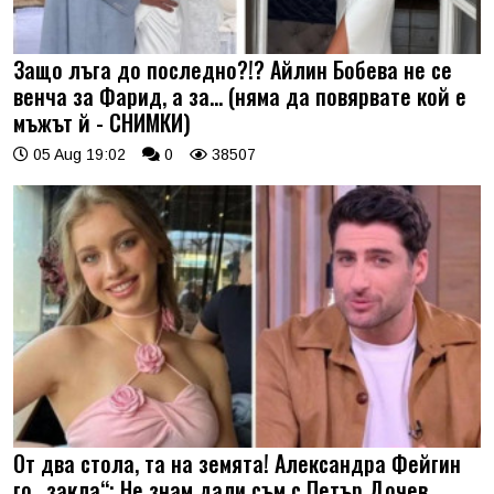
Защо лъга до последно?!? Айлин Бобева не се
венча за Фарид, а за... (няма да повярвате кой е
мъжът й - СНИМКИ)
05 Aug 19:02
0
38507
От два стола, та на земята! Александра Фейгин
го „закла“: Не знам дали съм с Петър Дочев