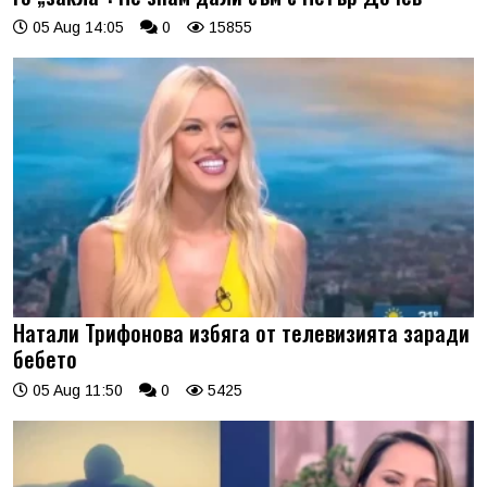
05 Aug 14:05
0
15855
Натали Трифонова избяга от телевизията заради
бебето
05 Aug 11:50
0
5425