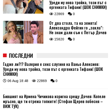
Уреди му нова тройка, този път с
ергенката Тифани! (ШОК СНИМКИ)
22869
0
От два стола, та на земята!
Александра Фейгин го „закла“:
Не знам дали съм с Петър Дочев
15820
0
ПОСЛЕДНИ
Гадже ли?!? Валерия е секс слугиня на Ваньо Алексиев:
Уреди му нова тройка, този път с ергенката Тифани! (ШОК
СНИМКИ)
06 Aug 18:48
22869
0
Бившият на Ирмена Чичикова изригна срещу Дочев: Копеле
мръсно, ще ти отрежа топките! (Стефан Щерев побесня –
ВИЖ ТУК)