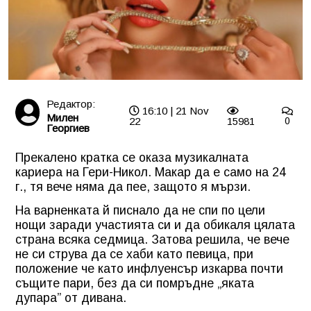
Редактор:
16:10 | 21 Nov
Милен
22
15981
0
Георгиев
Прекалено кратка се оказа музикалната
кариера на Гери-Никол. Макар да е само на 24
г., тя вече няма да пее, защото я мързи.
На варненката й писнало да не спи по цели
нощи заради участията си и да обикаля цялата
страна всяка седмица. Затова решила, че вече
не си струва да се хаби като певица, при
положение че като инфлуенсър изкарва почти
същите пари, без да си помръдне „яката
дупара” от дивана.