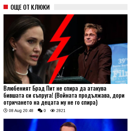
ОЩЕ ОТ КЛЮКИ
Влюбеният Брад Пит не спира да атакува
бившата си съпруга! (Войната продължава, дори
отричането на децата му не го спира)
08 Aug 20:48
0
2821