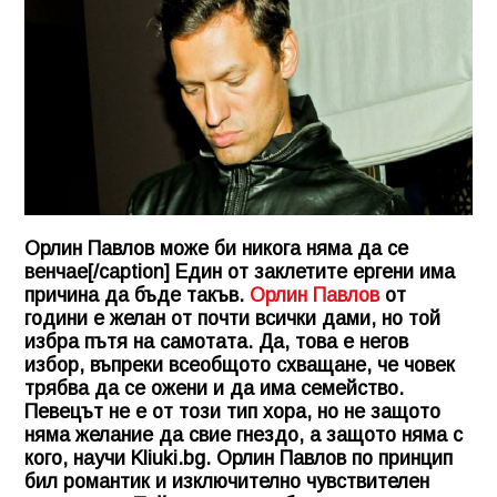
Орлин Павлов може би никога няма да се
венчае[/caption] Един от заклетите ергени има
причина да бъде такъв.
Орлин Павлов
от
години е желан от почти всички дами, но той
избра пътя на самотата. Да, това е негов
избор, въпреки всеобщото схващане, че човек
трябва да се ожени и да има семейство.
Певецът не е от този тип хора, но не защото
няма желание да свие гнездо, а защото няма с
кого, научи
Kliuki.bg
. Орлин Павлов по принцип
бил романтик и изключително чувствителен