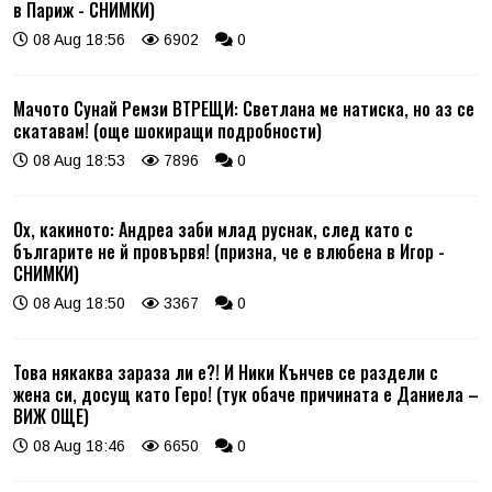
в Париж - СНИМКИ)
08 Aug 18:56
6902
0
Мачото Сунай Ремзи ВТРЕЩИ: Светлана ме натиска, но аз се
скатавам! (още шокиращи подробности)
08 Aug 18:53
7896
0
Ох, какиното: Андреа заби млад руснак, след като с
българите не й провървя! (призна, че е влюбена в Игор -
СНИМКИ)
08 Aug 18:50
3367
0
Това някаква зараза ли е?! И Ники Кънчев се раздели с
жена си, досущ като Геро! (тук обаче причината е Даниела –
ВИЖ ОЩЕ)
08 Aug 18:46
6650
0