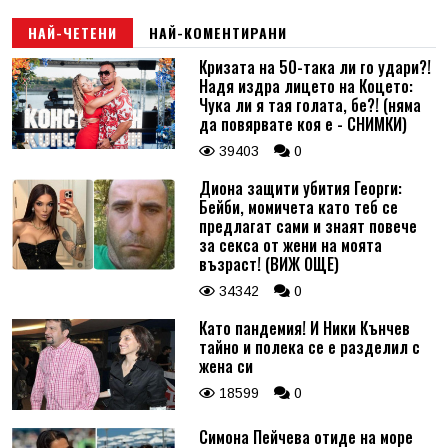
НАЙ-ЧЕТЕНИ
НАЙ-КОМЕНТИРАНИ
Кризата на 50-така ли го удари?!
Надя издра лицето на Коцето:
Чука ли я тая голата, бе?! (няма
да повярвате коя е - СНИМКИ)
39403
0
Диона защити убития Георги:
Бейби, момичета като теб се
предлагат сами и знаят повече
за секса от жени на моята
възраст! (ВИЖ ОЩЕ)
34342
0
Като пандемия! И Ники Кънчев
тайно и полека се е разделил с
жена си
18599
0
Симона Пейчева отиде на море