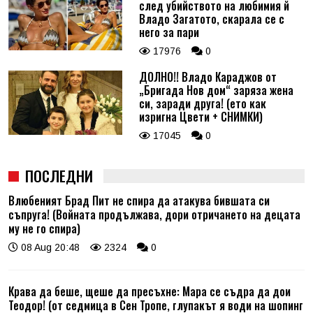
след убийството на любимия й
Владо Загатото, скарала се с
него за пари
17976
0
ДОЛНО!! Владо Караджов от
„Бригада Нов дом“ заряза жена
си, заради друга! (ето как
изригна Цвети + СНИМКИ)
17045
0
ПОСЛЕДНИ
Влюбеният Брад Пит не спира да атакува бившата си
съпруга! (Войната продължава, дори отричането на децата
му не го спира)
08 Aug 20:48
2324
0
Крава да беше, щеше да пресъхне: Мара се съдра да дои
Теодор! (от седмица в Сен Тропе, глупакът я води на шопинг