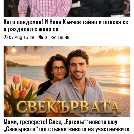
Като пандемия! И Ники Кънчев тайно и полека се
е разделил с жена си
07 Aug 15:49
0
18648
Моми, треперете! След „Ергенът“ новото шоу
„Свекървата“ ще стъжни живота на участничките