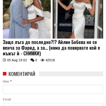
Защо лъга до последно?!? Айлин Бобева не се
венча за Фарид, а за... (няма да повярвате кой е
мъжът й - СНИМКИ)
05 Aug 19:02
0
42518
КОМЕНТИРАЙ
Име
*
Email