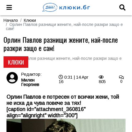
Начало
Клюки
Орлин Павлов разнищи жените, най-после разкри защо е
сам!
Орлин Павлов разнищи жените, най-после
разкри защо е сам!
КЛЮКИ
Редактор:
0:31 | 14 Apr
Милен
16
805
0
Георгиев
Орлин Павлов е потресен от всички жени, той
не иска да чува повече за тях!
[caption id="attachment_360816"
align="alignright" width="300"]