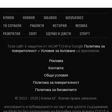
КЛЮКИ
НОВИНИ
ЗАБАВНО
ШОУБИЗНЕС
ТВ СЕРИАЛИ
РИАЛИТИ
ИСТОРИЯ
МУЗИКА
РАЗКРИТИЯ
СВЯТ
ЗДРАВЕ И ДИЕТИ
СПОРТ
Този сайт е защитен от reCAPTCHA и Google
Политика за
поверителност
и
Условия за ползване
са приложени.
Реклама
Контакти
Общи условия
Политика за поверителност
Политика за бисквитките
© 2013 - 2026 | Клюки.БГ. Всички права запазени.
зползването и публикуването на част или цялото съдържание
на Kliuki.bg без разрешение на Медийна група Асмара ЕООД е