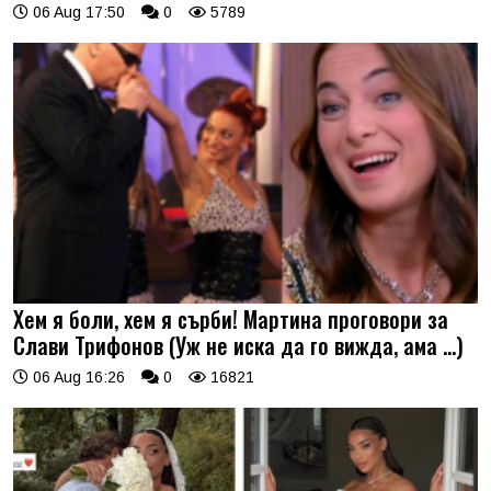
06 Aug 17:50
0
5789
Хем я боли, хем я сърби! Мартина проговори за
Слави Трифонов (Уж не иска да го вижда, ама …)
06 Aug 16:26
0
16821