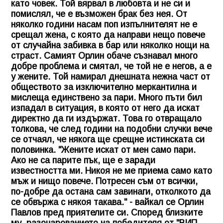
като човек. Той вярвал в любовта и не си и
помислял, че е възможен брак без нея. От
няколко години насам поп изпълнителят не е
срещал жена, с която да направи нещо повече
от случайна забивка в бар или няколко нощи на
страст. Самият Орлин обаче съзнавал много
добре проблема и смятал, че той не е негов, а е
у жените. Той намирал днешната нежна част от
обществото за изключително меркантилна и
мислеща единствено за пари. Много пъти бил
изпадал в ситуация, в която от него да искат
директно да ги издържат. Това го отвращало
толкова, че след години на подобни случки вече
се отчаял, че някога ще срещне истинската си
половинка. "Жените искат от мен само пари.
Ако не са парите пък, ще е заради
известността ми. Никоя не ме приема само като
мъж и нищо повече. Потресен съм от всички,
по-добре да остана сам завинаги, отколкото да
се обвържа с някоя такава." - вайкал се Орлин
Павлов пред приятелите си. Според близките
му, разочарованието на победителя от "ВИП