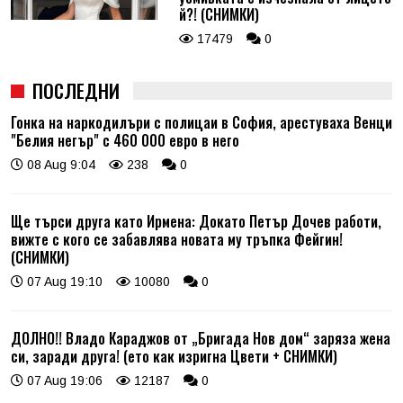
й?! (СНИМКИ)
17479
0
ПОСЛЕДНИ
Гонка на наркодилъри с полицаи в София, арестуваха Венци
"Белия негър" с 460 000 евро в него
08 Aug 9:04
238
0
Ще търси друга като Ирмена: Докато Петър Дочев работи,
вижте с кого се забавлява новата му тръпка Фейгин!
(СНИМКИ)
07 Aug 19:10
10080
0
ДОЛНО!! Владо Караджов от „Бригада Нов дом“ заряза жена
си, заради друга! (ето как изригна Цвети + СНИМКИ)
07 Aug 19:06
12187
0