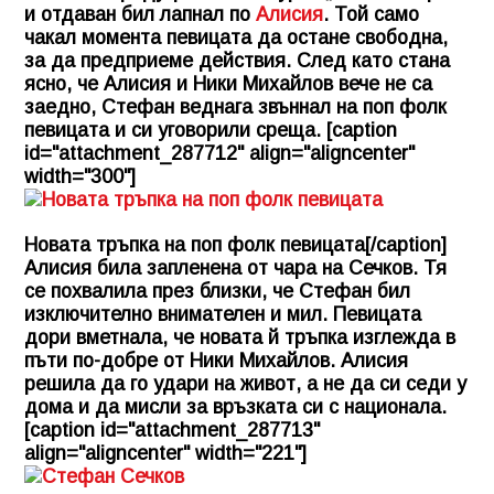
и отдаван бил лапнал по
Алисия
. Той само
чакал момента певицата да остане свободна,
за да предприеме действия. След като стана
ясно, че Алисия и Ники Михайлов вече не са
заедно, Стефан веднага звъннал на поп фолк
певицата и си уговорили среща. [caption
id="attachment_287712" align="aligncenter"
width="300"]
Новата тръпка на поп фолк певицата[/caption]
Алисия била запленена от чара на Сечков. Тя
се похвалила през близки, че Стефан бил
изключително внимателен и мил. Певицата
дори вметнала, че новата й тръпка изглежда в
пъти по-добре от Ники Михайлов. Алисия
решила да го удари на живот, а не да си седи у
дома и да мисли за връзката си с национала.
[caption id="attachment_287713"
align="aligncenter" width="221"]