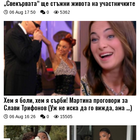
„Свекървата“ ще стъжни живота на участничките
06 Aug 17:50
0
5362
Хем я боли, хем я сърби! Мартина проговори за
Слави Трифонов (Уж не иска да го вижда, ама …)
06 Aug 16:26
0
15505