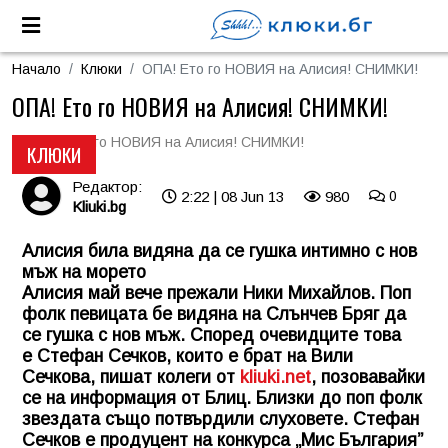
Начало
Клюки
ОПА! Ето го НОВИЯ на Алисия! СНИМКИ!
ОПА! Ето го НОВИЯ на Алисия! СНИМКИ!
КЛЮКИ
Редактор:
2:22 | 08 Jun 13
980
0
Kliuki.bg
Алисия била видяна да се гушка интимно с нов
мъж на морето
Алисия май вече прежали Ники Михайлов. Поп
фолк певицата бе видяна на Слънчев Бряг да
се гушка с нов мъж. Според очевидците това
е Стефан Сечков, които е брат на Вили
Сечкова, пишат колеги от
kliuki.net
, позовавайки
се на информация от Блиц. Близки до поп фолк
звездата също потвърдили слуховете. Стефан
Сечков е продуцент на конкурса „Мис България”