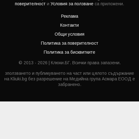
поверителност
и
Условия за ползване
са приложени.
Реклама
Контакти
Общи условия
Политика за поверителност
Политика за бисквитките
© 2013 - 2026 | Клюки.БГ. Всички права запазени.
зползването и публикуването на част или цялото съдържание
на Kliuki.bg без разрешение на Медийна група Асмара ЕООД е
забранено.