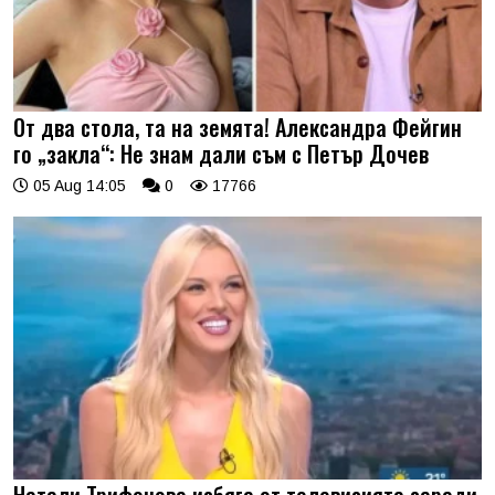
От два стола, та на земята! Александра Фейгин
го „закла“: Не знам дали съм с Петър Дочев
05 Aug 14:05
0
17766