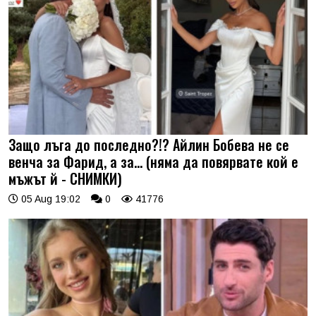
Защо лъга до последно?!? Айлин Бобева не се
венча за Фарид, а за... (няма да повярвате кой е
мъжът й - СНИМКИ)
05 Aug 19:02
0
41776