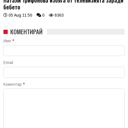
Натали Трифонова избяга от телевизията заради
бебето
05 Aug 11:50
0
6363
КОМЕНТИРАЙ
Име
*
Email
Коментар
*