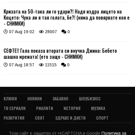
Кризата на 50-така ли го удари?! Надя издра лицето на
Коцето: Чука ли я тая голата, бе?! (няма да повярвате коя е
- СНИМКИ)
07 Aug 19:02
28007
0
СЕФТЕ!! Гала показа втората си внучка Джина: Бебето
шашна мрежата! (ето защо - СНИМКИ)
07 Aug 18:57
11515
0
КЛЮКИ
НОВИНИ
ЗАБАВНО
ШОУБИЗНЕС
ТВ СЕРИАЛИ
РИАЛИТИ
ИСТОРИЯ
МУЗИКА
РАЗКРИТИЯ
СВЯТ
ЗДРАВЕ И ДИЕТИ
СПОРТ
Този сайт е защитен от reCAPTCHA и Google
Политика за