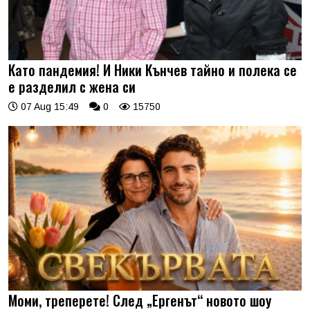
Като пандемия! И Ники Кънчев тайно и полека се
е разделил с жена си
07 Aug 15:49
0
15750
Моми, треперете! След „Ергенът“ новото шоу