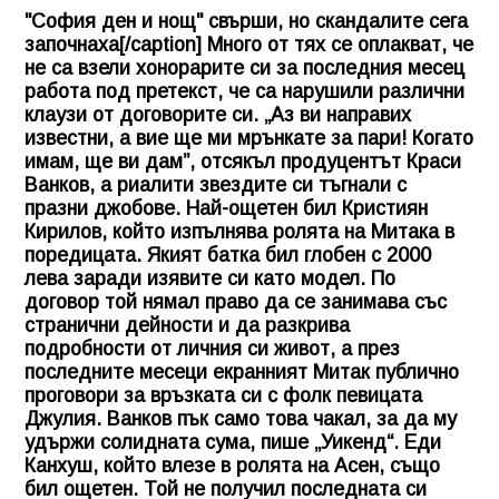
"София ден и нощ" свърши, но скандалите сега
започнаха[/caption] Много от тях се оплакват, че
не са взели хонорарите си за последния месец
работа под претекст, че са нарушили различни
клаузи от договорите си. „Аз ви направих
известни, а вие ще ми мрънкате за пари! Когато
имам, ще ви дам”, отсякъл продуцентът Краси
Ванков, а риалити звездите си тъгнали с
празни джобове. Най-ощетен бил Кристиян
Кирилов, който изпълнява ролята на Митака в
поредицата. Якият батка бил глобен с 2000
лева заради изявите си като модел. По
договор той нямал право да се занимава със
странични дейности и да разкрива
подробности от личния си живот, а през
последните месеци екранният Митак публично
проговори за връзката си с фолк певицата
Джулия. Ванков пък само това чакал, за да му
удържи солидната сума, пише „Уикенд“. Еди
Канхуш, който влезе в ролята на Асен, също
бил ощетен. Той не получил последната си