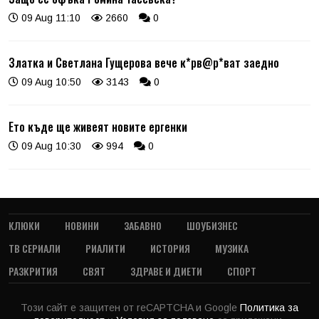
09 Aug 11:10
2660
0
Златка и Светлана Гущерова вече к*рв@р*ват заедно
09 Aug 10:50
3143
0
Ето къде ще живеят новите ергенки
09 Aug 10:30
994
0
КЛЮКИ
НОВИНИ
ЗАБАВНО
ШОУБИЗНЕС
ТВ СЕРИАЛИ
РИАЛИТИ
ИСТОРИЯ
МУЗИКА
РАЗКРИТИЯ
СВЯТ
ЗДРАВЕ И ДИЕТИ
СПОРТ
Този сайт е защитен от reCAPTCHA и Google
Политика за