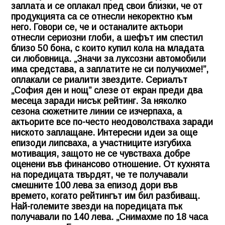
заплата и се оплакал пред свои близки, че от
продукцията са се отнесли некоректно към
него. Говори се, че и останалите актьори
отнесли сериозни глоби, а шефът им спестил
близо 50 бона, с които купил кола на младата
си любовница. „Значи за луксозни автомобили
има средстава, а заплатите не си получихме!”,
оплакали се риалити звездите. Сериалът
„София ден и нощ” слезе от екран преди два
месеца заради нисък рейтинг. За няколко
сезона сюжетните линии се изчерпаха, а
актьорите все по-често неодоволстваха заради
ниското заплащане. Интересни идеи за още
епизоди липсваха, а участниците изгубиха
мотивация, защото не се чувстваха добре
оценени във финансово отношение. От кухнята
на поредицата твърдят, че те получавали
смешните 100 лева за епизод дори във
времето, когато рейтингът им бил разбиващ.
Най-големите звезди на поредицата пък
получавали по 140 лева. „Снимахме по 18 часа