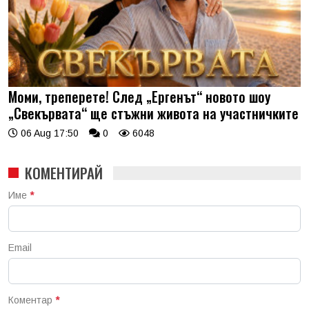
Моми, треперете! След „Ергенът“ новото шоу
„Свекървата“ ще стъжни живота на участничките
06 Aug 17:50
0
6048
КОМЕНТИРАЙ
Име
*
Email
Коментар
*