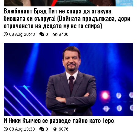
Влюбеният Брад Пит не спира да атакува
бившата си съпруга! (Войната продължава, дори
отричането на децата му не го спира)
08 Aug 20:48
0
8400
И Ники Кънчев се разведе тайно като Геро
08 Aug 13:30
0
6076