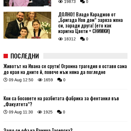
19873
0
ДОЛНО!! Владо Караджов от
„Бригада Нов дом“ заряза жена
си, заради друга! (ето как
изригна Цвети + СНИМКИ)
18312
0
ПОСЛЕДНИ
Животът на Ивана се срути! Огромна трагедия я оставя сама
до края на дните й, повече мъж няма да погледне
09 Aug 12:50
1659
0
Кои са босовете на разбитата фабрика за фентанил във
„Факултета“?
09 Aug 11:30
1925
0
Защо се офъка Ромина Тасевска?