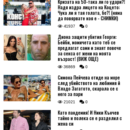
Кризата на 50-така ли го удари?!
Надя издра лицето на Коцето:
Чука ли я тая голата, бе?! (няма
да повярвате коя е - СНИМКИ)
41937
0
Диона защити убития Георги:
Бейби, момичета като теб се
предлагат сами и знаят повече
за секса от жени на моята
възраст! (ВИЖ ОЩЕ)
36869
0
Симона Пейчева отиде на море
след убийството на любимия й
Владо Загатото, скарала се с
него за пари
21021
0
Като пандемия! И Ники Кънчев
тайно и полека се е разделил с
жена си