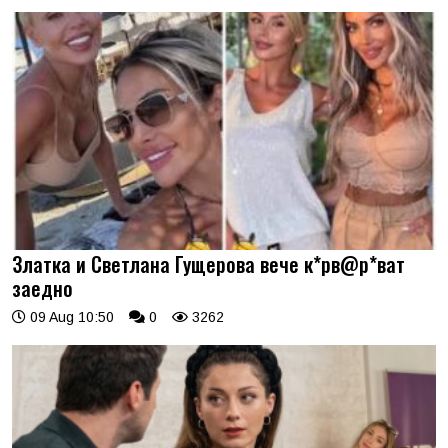
Златка и Светлана Гущерова вече к*рв@р*ват
заедно
09 Aug 10:50
0
3262