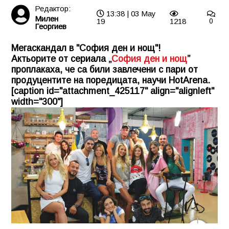
Редактор:
13:38 | 03 May
Милен
19
1218
0
Георгиев
Мегаскандал в "София ден и нощ"!
Актьорите от сериала „
София ден и нощ
”
проплакаха, че са били завлечени с пари от
продуцентите на поредицата, научи HotArena.
[caption id="attachment_425117" align="alignleft"
width="300"]