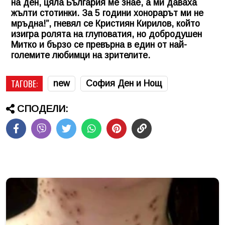
на ден, цяла България ме знае, а ми даваха
жълти стотинки. За 5 години хонорарът ми не
мръдна!”, гневял се Кристиян Кирилов, който
изигра ролята на глуповатия, но добродушен
Митко и бързо се превърна в един от най-
големите любимци на зрителите.
ТАГОВЕ:
new
София Ден и Нощ
СПОДЕЛИ: