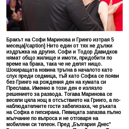
Бракът на Софи Маринова и Гринго изтрая 5
месеца[/caption] Нито един от тях не дължи
издръжка на другия. Софи и Тодор Давидков
нямат общо жилище и имоти, придобити по
време на брака, така че не делят нищо.
Шокиращата новина тръгна в началото като
слух преди седмица, тъй като Софка се появи
без Гринго на рождения ден на кумата си
Преслава. Именно в този ден е излязло
решението за развода. Тогава Маринова се
весели цяла нощ в отсъствието на Гринго, а по-
наблюдателните гости забелязаха, че ръката
на Софка е гипсирана. Певицата запазва пълно
мълчание по въпроса и не отговаря на
мобиляни си телеон. Пред „България Днес“