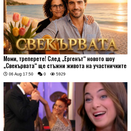
Моми, треперете! След „Ергенът“ новото шоу
„Свекървата“ ще стъжни живота на участничките
06 Aug 17:50
0
5929