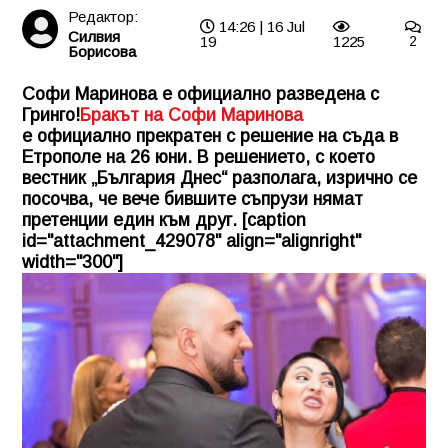
Редактор:
14:26 | 16 Jul
Силвия
19
1225
2
Борисова
Софи Маринова е официално разведена с
Гринго!
Бракът на Софи Маринова
е официално прекратен с решение на съда в
Етрополе на 26 юни. В решението, с което
вестник „България Днес“ разполага, изрично се
посочва, че вече бившите съпрузи нямат
претенции един към друг. [caption
id="attachment_429078" align="alignright"
width="300"]