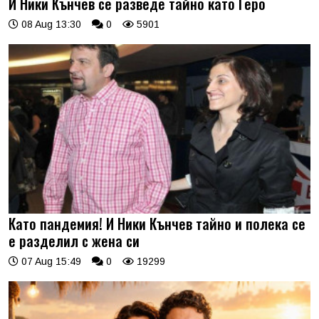
И Ники Кънчев се разведе тайно като Геро
08 Aug 13:30
0
5901
Като пандемия! И Ники Кънчев тайно и полека се
е разделил с жена си
07 Aug 15:49
0
19299