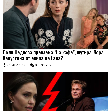
Поли Недкова превзема "На кафе", шутира Лора
Капустина от екипа на Гала?
09 Aug 9:30
0
287