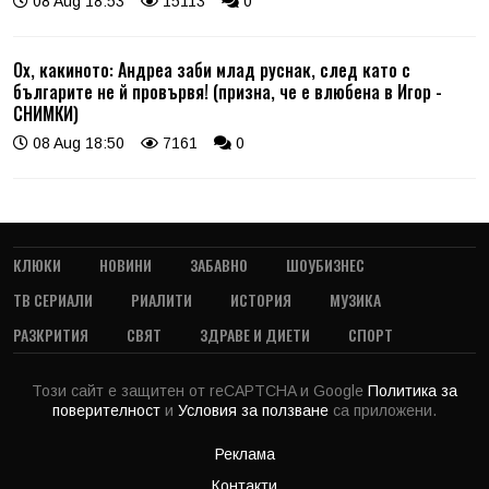
08 Aug 18:53
15113
0
Ох, какиното: Андреа заби млад руснак, след като с
българите не й провървя! (призна, че е влюбена в Игор -
СНИМКИ)
08 Aug 18:50
7161
0
КЛЮКИ
НОВИНИ
ЗАБАВНО
ШОУБИЗНЕС
ТВ СЕРИАЛИ
РИАЛИТИ
ИСТОРИЯ
МУЗИКА
РАЗКРИТИЯ
СВЯТ
ЗДРАВЕ И ДИЕТИ
СПОРТ
Този сайт е защитен от reCAPTCHA и Google
Политика за
поверителност
и
Условия за ползване
са приложени.
Реклама
Контакти