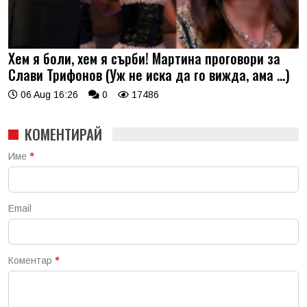
Хем я боли, хем я сърби! Мартина проговори за
Слави Трифонов (Уж не иска да го вижда, ама …)
06 Aug 16:26
0
17486
КОМЕНТИРАЙ
Име
*
Email
Коментар
*