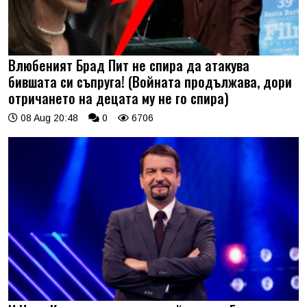
Влюбеният Брад Пит не спира да атакува
бившата си съпруга! (Войната продължава, дори
отричането на децата му не го спира)
08 Aug 20:48
0
6706