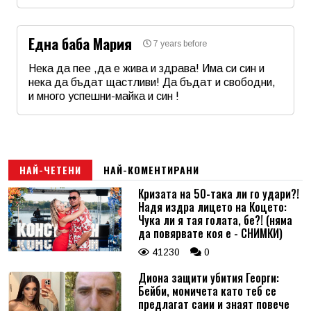
Име
*
Една баба Мария
7 years before
Email
Нека да пее ,да е жива и здрава! Има си син и
нека да бъдат щастливи! Да бъдат и свободни,
и много успешни-майка и син !
Коментар
*
Име
*
Email
НАЙ-ЧЕТЕНИ
НАЙ-КОМЕНТИРАНИ
Кризата на 50-така ли го удари?!
Надя издра лицето на Коцето:
Коментар
*
Чука ли я тая голата, бе?! (няма
да повярвате коя е - СНИМКИ)
41230
0
Диона защити убития Георги:
Бейби, момичета като теб се
предлагат сами и знаят повече