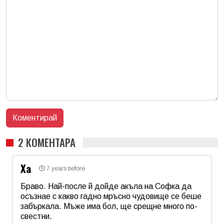
2 КОМЕНТАРА
Ха
7 years before
Браво. Най-после й дойде акъла на Софка да
осъзнае с какво гадно мръсно чудовище се беше
забъркала. Мъже има бол, ще срещне много по-
свестни.