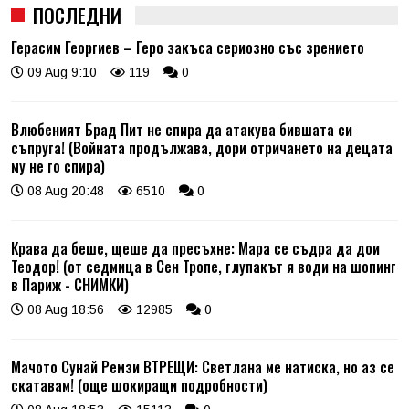
ПОСЛЕДНИ
Герасим Георгиев – Геро закъса сериозно със зрението
09 Aug 9:10
119
0
Влюбеният Брад Пит не спира да атакува бившата си
съпруга! (Войната продължава, дори отричането на децата
му не го спира)
08 Aug 20:48
6510
0
Крава да беше, щеше да пресъхне: Мара се съдра да дои
Теодор! (от седмица в Сен Тропе, глупакът я води на шопинг
в Париж - СНИМКИ)
08 Aug 18:56
12985
0
Мачото Сунай Ремзи ВТРЕЩИ: Светлана ме натиска, но аз се
скатавам! (още шокиращи подробности)