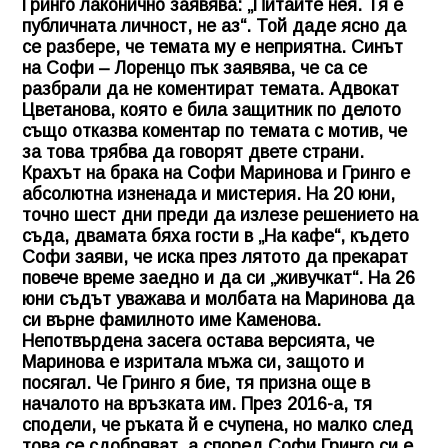
Гринго лаконично заявява: „Питайте нея. Тя е
публичната личност, не аз“. Той даде ясно да
се разбере, че темата му е неприятна. Синът
на Софи – Лоренцо пък заявява, че са се
разбрали да не коментират темата. Адвокат
Цветанова, която е била защитник по делото
също отказва коментар по темата с мотив, че
за това трябва да говорят двете страни.
Крахът на брака на Софи Маринова и Гринго е
абсолютна изненада и мистерия. На 20 юни,
точно шест дни преди да излезе решението на
съда, двамата бяха гости в „На кафе“, където
Софи заяви, че иска през лятото да прекарат
повече време заедно и да си „живучкат“. На 26
юни съдът уважава и молбата на Маринова да
си върне фамилното име Каменова.
Непотвърдена засега остава версията, че
Маринова е изритала мъжа си, защото и
посягал. Че Гринго я бие, тя призна още в
началото на връзката им. През 2016-а, тя
сподели, че ръката й е счупена, но малко след
това се сдобряват, а според Софи Гринго си е