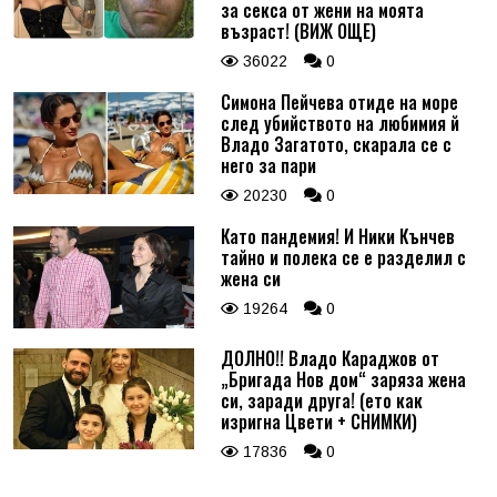
за секса от жени на моята
възраст! (ВИЖ ОЩЕ)
36022
0
Симона Пейчева отиде на море
след убийството на любимия й
Владо Загатото, скарала се с
него за пари
20230
0
Като пандемия! И Ники Кънчев
тайно и полека се е разделил с
жена си
19264
0
ДОЛНО!! Владо Караджов от
„Бригада Нов дом“ заряза жена
си, заради друга! (ето как
изригна Цвети + СНИМКИ)
17836
0