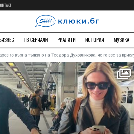
КОНТАКТ
БИЗНЕС
ТВ СЕРИАЛИ
РИАЛИТИ
ИСТОРИЯ
МУЗИКА
аров го върна тъпкано на Теодора Духовникова, че го взе за прис