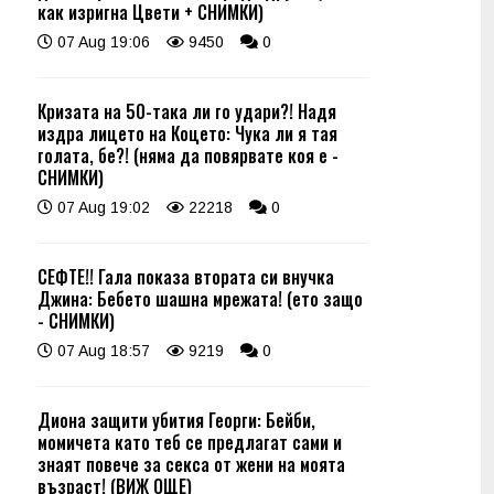
как изригна Цвети + СНИМКИ)
07 Aug 19:06
9450
0
Кризата на 50-така ли го удари?! Надя
издра лицето на Коцето: Чука ли я тая
голата, бе?! (няма да повярвате коя е -
СНИМКИ)
07 Aug 19:02
22218
0
СЕФТЕ!! Гала показа втората си внучка
Джина: Бебето шашна мрежата! (ето защо
- СНИМКИ)
07 Aug 18:57
9219
0
Диона защити убития Георги: Бейби,
момичета като теб се предлагат сами и
знаят повече за секса от жени на моята
възраст! (ВИЖ ОЩЕ)