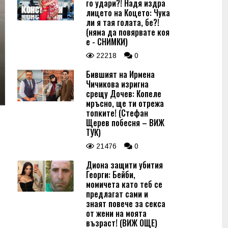
го удари?! Надя издра
лицето на Коцето: Чука
ли я тая голата, бе?!
(няма да повярвате коя
е - СНИМКИ)
22218
0
Бившият на Ирмена
Чичикова изригна
срещу Дочев: Копеле
мръсно, ще ти отрежа
топките! (Стефан
Щерев побесня – ВИЖ
ТУК)
21476
0
Диона защити убития
Георги: Бейби,
момичета като теб се
предлагат сами и
знаят повече за секса
от жени на моята
възраст! (ВИЖ ОЩЕ)