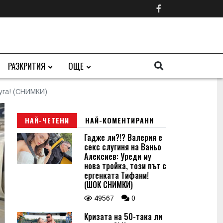
РАЗКРИТИЯ
ОЩЕ
луга! (СНИМКИ)
НАЙ-ЧЕТЕНИ
НАЙ-КОМЕНТИРАНИ
Гадже ли?!? Валерия е
секс слугиня на Ваньо
Алексиев: Уреди му
нова тройка, този път с
ергенката Тифани!
(ШОК СНИМКИ)
49567
0
Кризата на 50-така ли