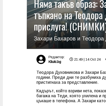
Няма такъв образ: З
тъпкано на Теодора 
прислуга! (СНИМКИ
Захари Бахаров и Теодора 
Редактор:
21:49 | 14 Oct 24
Kliuki.bg
Теодора Духовникова и Захари Баха
години. Преди дни те разбуниха д
пристигнаха за представление.
Кадърът, който взриви нета, показ
багажа на Теди, която ухилена и 
цъкаше в телефона. А Захари като