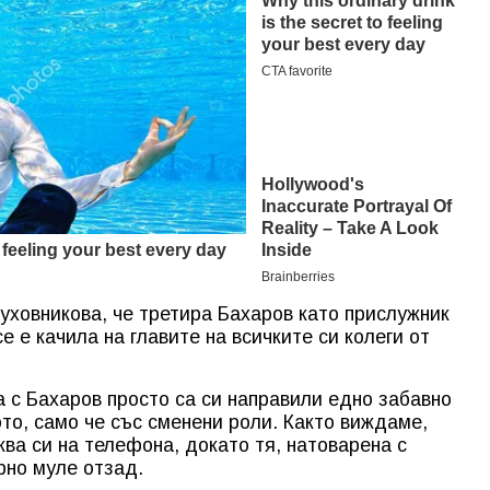
уховникова, че третира Бахаров като прислужник
се е качила на главите на всичките си колеги от
 а с Бахаров просто са си направили едно забавно
то, само че със сменени роли. Както виждаме,
ва си на телефона, докато тя, натоварена с
рно муле отзад.