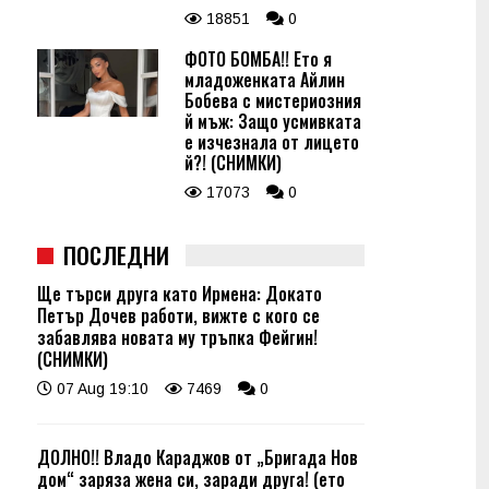
18851
0
ФОТО БОМБА!! Ето я
младоженката Айлин
Бобева с мистериозния
й мъж: Защо усмивката
е изчезнала от лицето
й?! (СНИМКИ)
17073
0
ПОСЛЕДНИ
Ще търси друга като Ирмена: Докато
Петър Дочев работи, вижте с кого се
забавлява новата му тръпка Фейгин!
(СНИМКИ)
07 Aug 19:10
7469
0
ДОЛНО!! Владо Караджов от „Бригада Нов
дом“ заряза жена си, заради друга! (ето