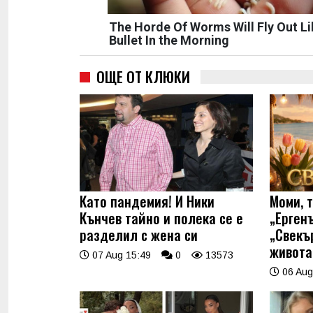
The Horde Of Worms Will Fly Out Li
Bullet In the Morning
ОЩЕ ОТ КЛЮКИ
Като пандемия! И Ники
Моми, 
Кънчев тайно и полека се е
„Ерген
разделил с жена си
„Свекъ
живота
07 Aug 15:49
0
13573
06 Aug