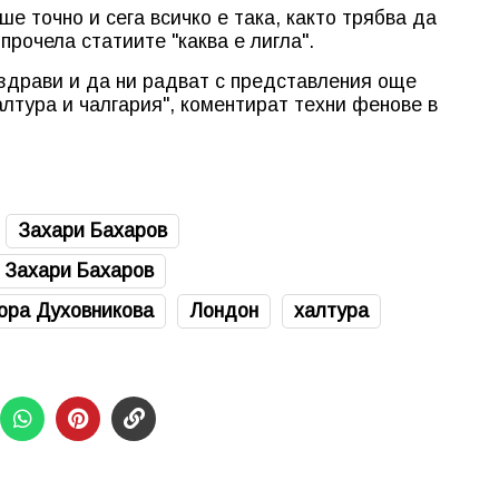
ше точно и сега всичко е така, както трябва да
прочела статиите "каква е лигла".
 здрави и да ни радват с представления още
халтура и чалгария", коментират техни фенове в
Захари Бахаров
 Захари Бахаров
ора Духовникова
Лондон
халтура