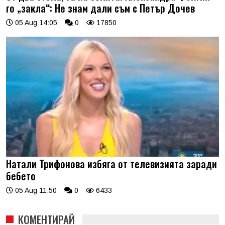
го „закла“: Не знам дали съм с Петър Дочев
05 Aug 14:05
0
17850
Натали Трифонова избяга от телевизията заради
бебето
05 Aug 11:50
0
6433
КОМЕНТИРАЙ