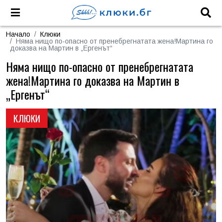
Начало
Клюки
Няма нищо по-опасно от пренебрегнатата жена!Мартина го
доказва на Мартин в „Ергенът“
Няма нищо по-опасно от пренебрегнатата
жена!Мартина го доказва на Мартин в
„Ергенът“
КЛЮКИ