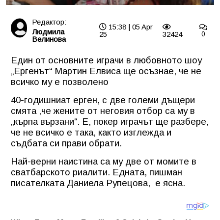
Редактор:
15:38 | 05 Apr
Людмила
25
32424
0
Велинова
Един от основните играчи в любовното шоу
„Ергенът“ Мартин Елвиса ще осъзнае, че не
всичко му е позволено
40-годишниат ерген, с две големи дъщери
смята ,че жените от неговия отбор са му в
„кърпа вързани“. Е, покер играчът ще разбере,
че не всичко е така, както изглежда и
съдбата си прави обрати.
Най-верни наистина са му две от момите в
сватбарското риалити. Едната, пишман
писателката Даниела Рупецова,
е ясна.