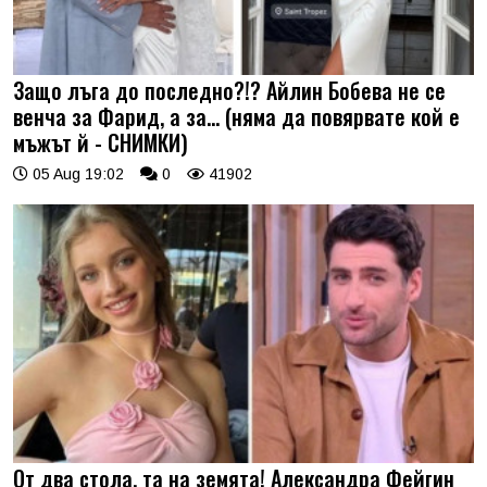
Защо лъга до последно?!? Айлин Бобева не се
венча за Фарид, а за... (няма да повярвате кой е
мъжът й - СНИМКИ)
05 Aug 19:02
0
41902
От два стола, та на земята! Александра Фейгин