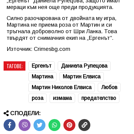
„Ергенът“ Даниела Рупецова, защото имал
мераци към нея още преди продукцията.
Силно разочарована от двойната му игра,
Мартина не приема роза от Мартин и си
тръгнала доброволно от Шри Ланка. Това
твърдят от снимачния екип на „Ергенът“.
Източник: Crimesbg.com
ТАГОВЕ:
Ергенът
Даниела Рупецова
Мартина
Мартин Елвиса
Мартин Николов Елвиса
Любов
роза
измама
предателство
СПОДЕЛИ: