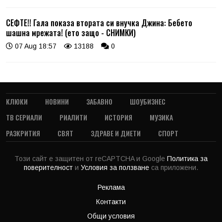
СЕФТЕ!! Гала показа втората си внучка Джина: Бебето
шашна мрежата! (ето защо - СНИМКИ)
07 Aug 18:57
13188
0
КЛЮКИ
НОВИНИ
ЗАБАВНО
ШОУБИЗНЕС
ТВ СЕРИАЛИ
РИАЛИТИ
ИСТОРИЯ
МУЗИКА
РАЗКРИТИЯ
СВЯТ
ЗДРАВЕ И ДИЕТИ
СПОРТ
Този сайт е защитен от reCAPTCHA и Google
Политика за
поверителност
и
Условия за ползване
са приложени.
Реклама
Контакти
Общи условия