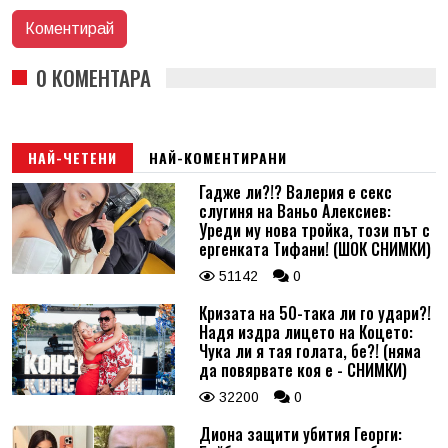
0 КОМЕНТАРА
НАЙ-ЧЕТЕНИ
НАЙ-КОМЕНТИРАНИ
Гадже ли?!? Валерия е секс
слугиня на Ваньо Алексиев:
Уреди му нова тройка, този път с
ергенката Тифани! (ШОК СНИМКИ)
51142
0
Кризата на 50-така ли го удари?!
Надя издра лицето на Коцето:
Чука ли я тая голата, бе?! (няма
да повярвате коя е - СНИМКИ)
32200
0
Диона защити убития Георги: