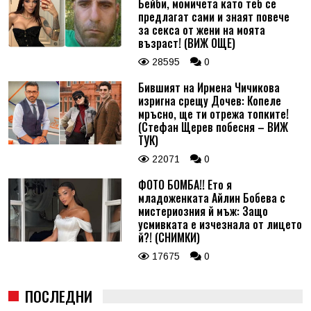
Бейби, момичета като теб се
предлагат сами и знаят повече
за секса от жени на моята
възраст! (ВИЖ ОЩЕ)
28595
0
Бившият на Ирмена Чичикова
изригна срещу Дочев: Копеле
мръсно, ще ти отрежа топките!
(Стефан Щерев побесня – ВИЖ
ТУК)
22071
0
ФОТО БОМБА!! Ето я
младоженката Айлин Бобева с
мистериозния й мъж: Защо
усмивката е изчезнала от лицето
й?! (СНИМКИ)
17675
0
ПОСЛЕДНИ