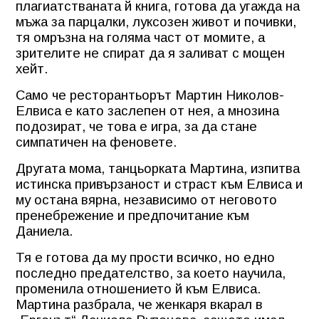
плагиатстваната й книга, готова да угажда на
мъжа за парцалки, луксозен живот и почивки,
тя омръзна на голяма част от момите, а
зрителите не спират да я заливат с мощен
хейт.
Само че ресторантьорът Мартин Николов-
Елвиса е като заслепен от нея, а мнозина
подозират, че това е игра, за да стане
симпатичен на феновете.
Другата мома, танцьорката Мартина, изпитва
истинска привързаност и страст към Елвиса и
му остана вярна, независимо от неговото
пренебрежение и предпочитание към
Даниела.
Тя е готова да му прости всичко, но едно
последно предателство, за което научила,
променила отношението й към Елвиса.
Мартина разбрала, че женкаря вкарал в