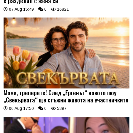
е разделил с жена си
07 Aug 15:49
0
16821
Моми, треперете! След „Ергенът“ новото шоу
„Свекървата“ ще стъжни живота на участничките
06 Aug 17:50
0
5397