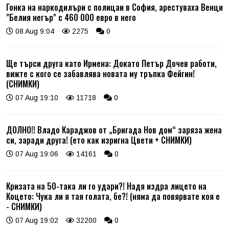
Гонка на наркодилъри с полицаи в София, арестуваха Венци
"Белия негър" с 460 000 евро в него
08 Aug 9:04
2275
0
Ще търси друга като Ирмена: Докато Петър Дочев работи,
вижте с кого се забавлява новата му тръпка Фейгин!
(СНИМКИ)
07 Aug 19:10
11718
0
ДОЛНО!! Владо Караджов от „Бригада Нов дом“ заряза жена
си, заради друга! (ето как изригна Цвети + СНИМКИ)
07 Aug 19:06
14161
0
Кризата на 50-така ли го удари?! Надя издра лицето на
Коцето: Чука ли я тая голата, бе?! (няма да повярвате коя е
- СНИМКИ)
07 Aug 19:02
32200
0