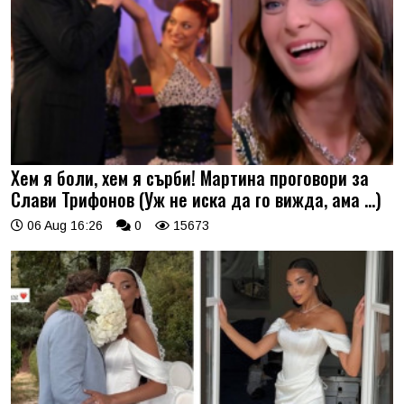
Хем я боли, хем я сърби! Мартина проговори за
Слави Трифонов (Уж не иска да го вижда, ама …)
06 Aug 16:26
0
15673