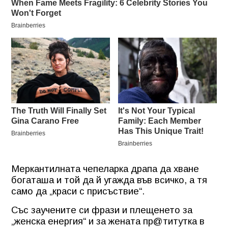
Меркантилната чепеларка драпа да хване
богаташа и той да й угажда във всичко, а тя
само да „краси с присъствие“.
Със заучените си фрази и плещенето за
„женска енергия“ и за жената пр
@
титутка в