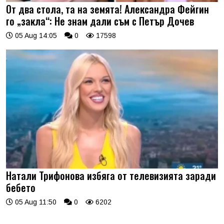
От два стола, та на земята! Александра Фейгин
го „закла“: Не знам дали съм с Петър Дочев
05 Aug 14:05
0
17598
Натали Трифонова избяга от телевизията заради
бебето
05 Aug 11:50
0
6202