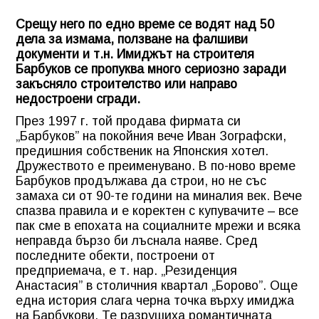
Срещу него по едно време се водят над 50
дела за измама, ползване на фалшиви
документи и т.н. Имиджът на строителя
Барбуков се пропуква много сериозно заради
закъсняло строителство или направо
недостроени сгради.
През 1997 г. той продава фирмата си
„Барбуков” на покойния вече Иван Зографски,
предишния собственик на Японския хотел.
Дружеството е преименувано. В по-ново време
Барбуков продължава да строи, но не със
замаха си от 90-те години на миналия век. Вече
спазва правила и е коректен с купувачите – все
пак сме в епохата на социалните мрежи и всяка
неправда бързо би лъснала наяве. Сред
последните обекти, построени от
предприемача, е т. нар. „Резиденция
Анастасия” в столичния квартал „Борово”. Още
една история слага черна точка върху имиджа
на Барбукови. Те разрушиха романтичната