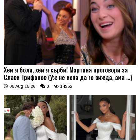
Хем я боли, хем я сърби! Мартина проговори за
Слави Трифонов (Уж не иска да го вижда, ама …)
06 Aug 16:26
0
14952