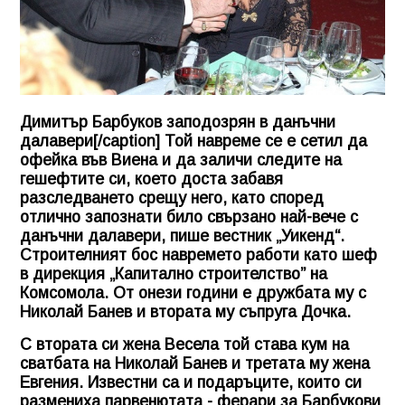
Димитър Барбуков заподозрян в данъчни
далавери[/caption] Той навреме се е сетил да
офейка във Виена и да заличи следите на
гешефтите си, което доста забавя
разследването срещу него, като според
отлично запознати било свързано най-вече с
данъчни далавери, пише вестник „Уикенд“.
Строителният бос навремето работи като шеф
в дирекция „Капитално строителство” на
Комсомола. От онези години е дружбата му с
Николай Банев и втората му съпруга Дочка.
С втората си жена Весела той става кум на
сватбата на Николай Банев и третата му жена
Евгения. Известни са и подаръците, които си
размениха парвенютата - ферари за Барбукови