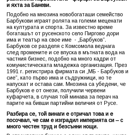
и яхта за Баневи.
Подобно на мнозина новобогаташи семейство
Барбукови играят ролята на големи меценати
на културата и спорта. За известно време
богаташът от русенското село Пиргово дори
има и театър на свое име - „Барбуков”.
Барбуков се разделя с Комсомола веднага
след промените и се впуска в мътната вода на
частния бизнес, подобно на много кадри от
комунистическата младежка организация. През
1991 г. регистрира фирмата си „МБ - Барбуков и
сие”, като първо има и съдружници, но те
напускат и остава сам. Мнозина са убедени, че
Барбуков е от онези, получили червени
куфарчета, в случая той минава за перач на
парите на бивши партийни величия от Русе.
Разбира се, той винаги е отричал това и е
посочвал, че сам е изградил империята си – с
много честен труд и безсънни нощи.