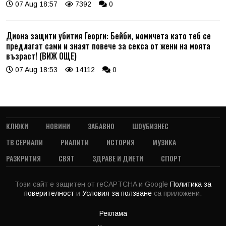
07 Aug 18:57
7392
0
Диона защити убития Георги: Бейби, момичета като теб се
предлагат сами и знаят повече за секса от жени на моята
възраст! (ВИЖ ОЩЕ)
07 Aug 18:53
14112
0
КЛЮКИ
НОВИНИ
ЗАБАВНО
ШОУБИЗНЕС
ТВ СЕРИАЛИ
РИАЛИТИ
ИСТОРИЯ
МУЗИКА
РАЗКРИТИЯ
СВЯТ
ЗДРАВЕ И ДИЕТИ
СПОРТ
Този сайт е защитен от reCAPTCHA и Google
Политика за
поверителност
и
Условия за ползване
са приложени.
Реклама