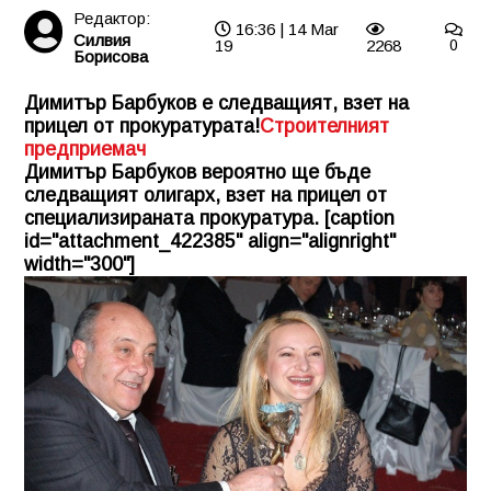
Редактор:
16:36 | 14 Mar
Силвия
19
2268
0
Борисова
Димитър Барбуков е следващият, взет на
прицел от прокуратурата!
Строителният
предприемач
Димитър Барбуков вероятно ще бъде
следващият олигарх, взет на прицел от
специализираната прокуратура. [caption
id="attachment_422385" align="alignright"
width="300"]