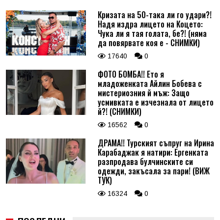
Кризата на 50-така ли го удари?!
Надя издра лицето на Коцето:
Чука ли я тая голата, бе?! (няма
да повярвате коя е - СНИМКИ)
17640
0
ФОТО БОМБА!! Ето я
младоженката Айлин Бобева с
мистериозния й мъж: Защо
усмивката е изчезнала от лицето
й?! (СНИМКИ)
16562
0
ДРАМА!! Турският съпруг на Ирина
Карабаджак я натири: Ергенката
разпродава булчинските си
одежди, закъсала за пари! (ВИЖ
ТУК)
16324
0