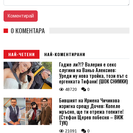
0 КОМЕНТАРА
НАЙ-ЧЕТЕНИ
НАЙ-КОМЕНТИРАНИ
Гадже ли?!? Валерия е секс
слугиня на Ваньо Алексиев:
Уреди му нова тройка, този път с
ергенката Тифани! (ШОК СНИМКИ)
48720
0
Бившият на Ирмена Чичикова
изригна срещу Дочев: Копеле
мръсно, ще ти отрежа топките!
(Стефан Щерев побесня – ВИЖ
ТУК)
21091
0