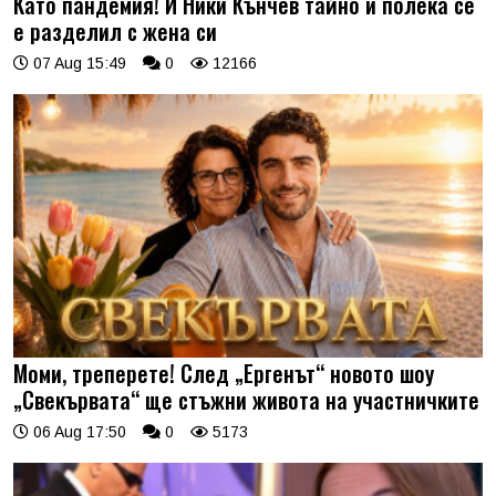
Като пандемия! И Ники Кънчев тайно и полека се
е разделил с жена си
07 Aug 15:49
0
12166
Моми, треперете! След „Ергенът“ новото шоу
„Свекървата“ ще стъжни живота на участничките
06 Aug 17:50
0
5173