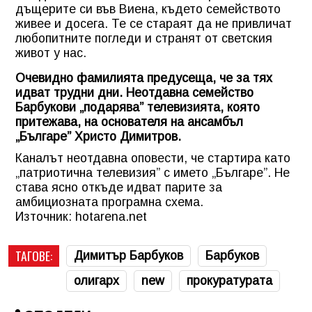
дъщерите си във Виена, където семейството
живее и досега. Те се стараят да не привличат
любопитните погледи и странят от светския
живот у нас.
Очевидно фамилията предусеща, че за тях
идват трудни дни. Неотдавна семейство
Барбукови „подарява” телевизията, която
притежава, на основателя на ансамбъл
„Българе” Христо Димитров.
Каналът неотдавна оповести, че стартира като
„патриотична телевизия” с името „Българе”. Не
става ясно откъде идват парите за
амбициозната програмна схема.
Източник: hotarena.net
ТАГОВЕ:
Димитър Барбуков
Барбуков
олигарх
new
прокуратурата