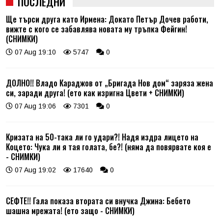
ПОСЛЕДНИ
Ще търси друга като Ирмена: Докато Петър Дочев работи,
вижте с кого се забавлява новата му тръпка Фейгин!
(СНИМКИ)
07 Aug 19:10
5747
0
ДОЛНО!! Владо Караджов от „Бригада Нов дом“ заряза жена
си, заради друга! (ето как изригна Цвети + СНИМКИ)
07 Aug 19:06
7301
0
Кризата на 50-така ли го удари?! Надя издра лицето на
Коцето: Чука ли я тая голата, бе?! (няма да повярвате коя е
- СНИМКИ)
07 Aug 19:02
17640
0
СЕФТЕ!! Гала показа втората си внучка Джина: Бебето
шашна мрежата! (ето защо - СНИМКИ)