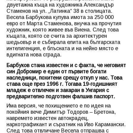
двуетажна къща на художника Александър
Стаменов на ул. „Латинка“ 38 в столицата.
Весела Барбукова купува имота за 250 000
евро от Марта Стаменова, внучка на прочутия
художник, която живее във Виена. След това
къщата, която се счита за архитектурен
шедьовър и е събирала елита на българската
интелигенция, е блъсната и на нейно място е
вдигната нова сграда.
Барбуков стана известен и с факта, че неговият
син Добромир е един от първите богати
наследници, похитени срещу откуп у нас. Това
става още през 1996 г. Тогава 19-годишният
младеж е отвлечен и закаран в Унгария с
предварително подготвен фалшив паспорт.
Има версия, че похищението е по идея на
покойния вече Димитър Тодоров – Бретона,
навремето известен автокрадец,
наркотрафикант и съратник на Иво Карамански.
След това отвличане Весела отпрашва с