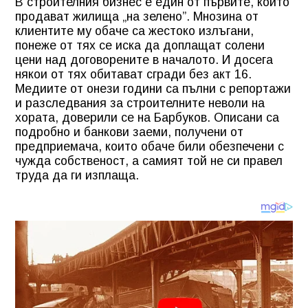
В строителния бизнес е един от първите, които
продават жилища „на зелено”. Мнозина от
клиентите му обаче са жестоко излъгани,
понеже от тях се иска да доплащат солени
цени над договорените в началото. И досега
някои от тях обитават сгради без акт 16.
Медиите от онези години са пълни с репортажи
и разследвания за строителните неволи на
хората, доверили се на Барбуков. Описани са
подробно и банкови заеми, получени от
предприемача, които обаче били обезпечени с
чужда собственост, а самият той не си правел
труда да ги изплаща.