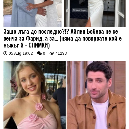
Защо лъга до последно?!? Айлин Бобева не се
венча за Фарид, а за... (няма да повярвате кой е
мъжът й - СНИМКИ)
05 Aug 19:02
0
41293