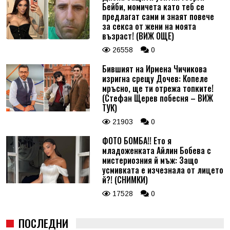
Бейби, момичета като теб се
предлагат сами и знаят повече
за секса от жени на моята
възраст! (ВИЖ ОЩЕ)
26558
0
Бившият на Ирмена Чичикова
изригна срещу Дочев: Копеле
мръсно, ще ти отрежа топките!
(Стефан Щерев побесня – ВИЖ
ТУК)
21903
0
ФОТО БОМБА!! Ето я
младоженката Айлин Бобева с
мистериозния й мъж: Защо
усмивката е изчезнала от лицето
й?! (СНИМКИ)
17528
0
ПОСЛЕДНИ