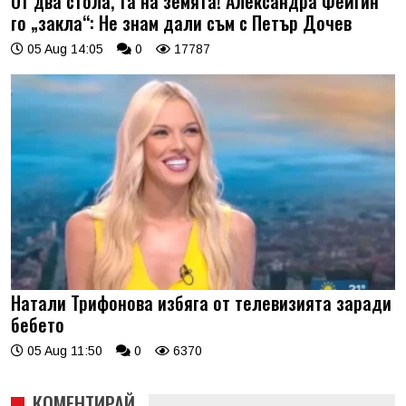
От два стола, та на земята! Александра Фейгин
го „закла“: Не знам дали съм с Петър Дочев
05 Aug 14:05
0
17787
Натали Трифонова избяга от телевизията заради
бебето
05 Aug 11:50
0
6370
КОМЕНТИРАЙ