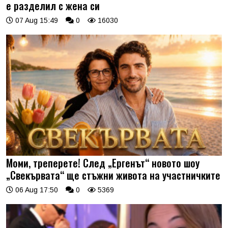
е разделил с жена си
07 Aug 15:49
0
16030
Моми, треперете! След „Ергенът“ новото шоу
„Свекървата“ ще стъжни живота на участничките
06 Aug 17:50
0
5369