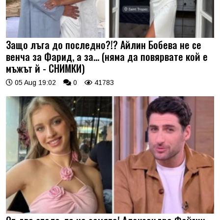
Защо лъга до последно?!? Айлин Бобева не се
венча за Фарид, а за... (няма да повярвате кой е
мъжът й - СНИМКИ)
05 Aug 19:02
0
41783