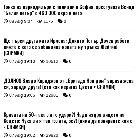
Гонка на наркодилъри с полицаи в София, арестуваха Венци
"Белия негър" с 460 000 евро в него
08 Aug 9:04
1176
0
Ще търси друга като Ирмена: Докато Петър Дочев работи,
вижте с кого се забавлява новата му тръпка Фейгин!
(СНИМКИ)
07 Aug 19:10
10612
0
ДОЛНО!! Владо Караджов от „Бригада Нов дом“ заряза жена
си, заради друга! (ето как изригна Цвети + СНИМКИ)
07 Aug 19:06
12901
0
Кризата на 50-така ли го удари?! Надя издра лицето на
Коцето: Чука ли я тая голата, бе?! (няма да повярвате коя е
- СНИМКИ)
07 Aug 19:02
29820
0