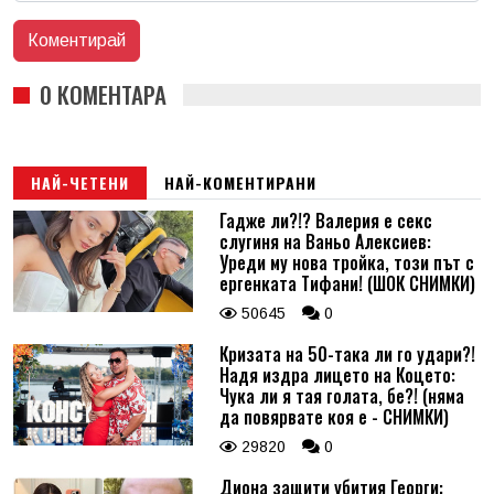
0 КОМЕНТАРА
НАЙ-ЧЕТЕНИ
НАЙ-КОМЕНТИРАНИ
Гадже ли?!? Валерия е секс
слугиня на Ваньо Алексиев:
Уреди му нова тройка, този път с
ергенката Тифани! (ШОК СНИМКИ)
50645
0
Кризата на 50-така ли го удари?!
Надя издра лицето на Коцето:
Чука ли я тая голата, бе?! (няма
да повярвате коя е - СНИМКИ)
29820
0
Диона защити убития Георги: