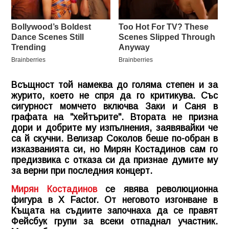
Всъщност той намеква до голяма степен и за
журито, което не спря да го критикува. Със
сигурност момчето включва Заки и Саня в
графата на "хейтърите". Втората не призна
дори и добрите му изпълнения, заявявайки че
са й скучни. Велизар Соколов беше по-обран в
изказванията си, но Мирян Костадинов сам го
предизвика с отказа си да признае думите му
за верни при последния концерт.
Мирян Костадинов
се явява революционна
фигура в X Factor. От неговото изгонване в
Къщата на съдиите започнаха да се правят
Фейсбук групи за всеки отпаднал участник.