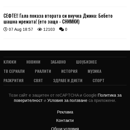
СЕФТЕ!! Гала показа втората си внучка Джина: Бебето
шашна мрежата! (ето защо - СНИМКИ)
07 Aug 18:57
12103
0
КЛЮКИ
НОВИНИ
ЗАБАВНО
ШОУБИЗНЕС
ТВ СЕРИАЛИ
РИАЛИТИ
ИСТОРИЯ
МУЗИКА
РАЗКРИТИЯ
СВЯТ
ЗДРАВЕ И ДИЕТИ
СПОРТ
Този сайт е защитен от reCAPTCHA и Google
Политика за
поверителност
и
Условия за ползване
са приложени.
Реклама
Контакти
Общи условия