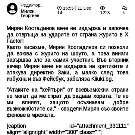
Редактор:
15:55 | 11 Dec
Милен
14
1218
0
Георгиев
Мирян Костадинов вече не издържа и започва
да отвръща на ударите от страна журито в X
Factor!
Както писахме, Мирян Костадинов си позволи
да воюва с журито на шоуто, а това винаги
завършва зле за самия участник. Във вторник
вечер Мирян вече не издържа на критиките и
атакува директно Заки, а малко след това
избухна и във Фейсбук, забеляза
Kliuki.bg
.
"Атаките на "хейтъри" от всевъзможни страни
не могат да ме спрат да радвам хората. Те не
ми влияят, защото осъзнавам добре
възможн0стите си." - сподели Мирян със своите
фенове в мрежата.
[caption id="attachment_331111"
align="alignright" width="300" class=" "]