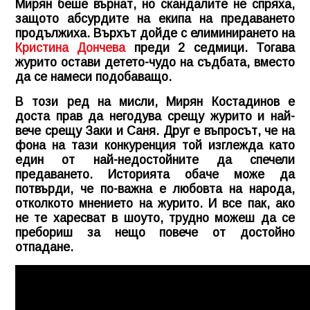
Мирян беше върнат, но скандалите не спряха,
защото абсурдите на екипа на предаването
продължиха. Върхът дойде с елиминирането на
Кристина Дончева
преди 2 седмици. Тогава
журито остави детето-чудо на съдбата, вместо
да се намеси подобаващо.
В този ред на мисли, Мирян Костадинов е
доста прав да негодува срещу журито и най-
вече срещу Заки и Саня. Друг е въпросът, че на
фона на тази конкуренция той изглежда като
един от най-недостойните да спечели
предаването. Историята обаче може да
потвърди, че по-важна е любовта на народа,
отколкото мнението на журито. И все пак, ако
не те харесват в шоуто, трудно можеш да се
пребориш за нещо повече от достойно
отпадане.