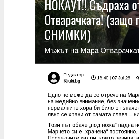
НОКАУТ!! Съдраха о
Отварачката! (защо 
СНИМКИ)
Мъжът на Мара Отварачката
Редактор:
18:40 | 07 Jul 26
Kliuki.bg
Едно не може да се отрече на Мара
на медийно внимание, без значение
нормалните хора би било от значен
явно се храни от самата слава – н
Този път обаче „под ножа“ падна н
Марчето си е „хранена“ постоянно,
Последните кадри, които певицата 