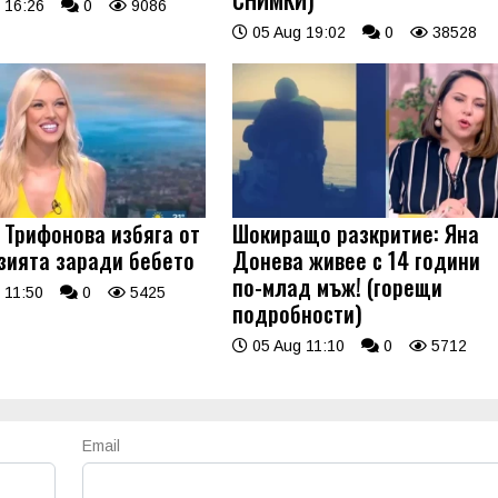
СНИМКИ)
 16:26
0
9086
05 Aug 19:02
0
38528
 Трифонова избяга от
Шокиращо разкритие: Яна
зията заради бебето
Донева живее с 14 години
по-млад мъж! (горещи
 11:50
0
5425
подробности)
05 Aug 11:10
0
5712
Email