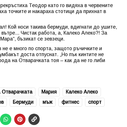
прекръстиха Теодор като го видяха в червените
ха точките и накараха стотици да прихнат в
нал! Кой носи такива бермуди, вдигнати до ушите,
вътре... Чистак работа, а, Калеко Алеко?! За
Мара“, бъзикат се зевзеци.
в не е много по спорта, защото ръчичките и
тумбакът доста отпуснат. „Но пък кинтите не
ода на Отварачката тоя – как да не го либи
 Отварачката
Мария
Калеко Алеко
ов
Бермуди
мъж
фитнес
спорт