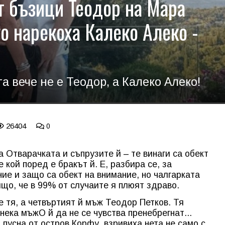
т бъзици Теодор на Мара
го нарекоха Калеко Алеко -
 вече не е Теодор, а Калеко Алеко!
26404
0
 Отварачката и съпрузите й – те винаги са обект
 кой поред е бракът й. Е, разбира се, за
ие и защо са обект на внимание, но чалгарката
ищо, че в 99% от случаите я плюят здраво.
е тя, а четвъртият й мъж Теодор Петков. Тя
 нека мъжО й да не се чувства пренебрегнат...
пусна от остров Корфу, взривиха нета не само с