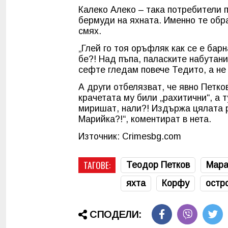
Калеко Алеко – така потребители 
бермуди на яхната. Именно те обра
смях.
„Глей го тоя оръфляк как се е бар
бе?! Над пъпа, паласките набутани 
сефте гледам повече Тедито, а не 
А други отбелязват, че явно Петко
крачетата му били „рахитични“, а 
миришат, нали?! Издържа цялата р
Марийка?!“, коментират в нета.
Източник: Crimesbg.com
ТАГОВЕ:
Теодор Петков
Мара
яхта
Корфу
остр
СПОДЕЛИ: