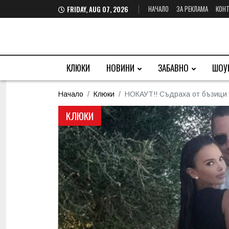
НАЧАЛО
ЗА РЕКЛАМА
КОНТ
FRIDAY, AUG 07, 2026
КЛЮКИ
НОВИНИ
ЗАБАВНО
ШОУ
Начало
Клюки
НОКАУТ!! Съдраха от бъзици 
КЛЮКИ