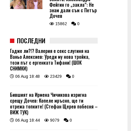
Фейгин го „закла“: Не
знам дали съм с Петър
Дочев
15862
0
ПОСЛЕДНИ
Гадже ли?!? Валерия е секс слугиня на
Ваньо Алексиев: Уреди му нова тройка,
този път с ергенката Тифани! (ШОК
СНИМКИ)
06 Aug 18:48
23429
0
Бившият на Ирмена Чичикова изригна
срещу Дочев: Копеле мръсно, ще ти
отрежа топките! (Стефан Щерев побесня –
ВИЖ ТУК)
06 Aug 18:44
9079
0