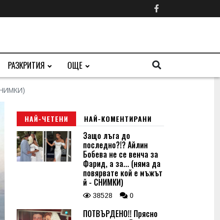
РАЗКРИТИЯ
ОЩЕ
СНИМКИ)
НАЙ-ЧЕТЕНИ
НАЙ-КОМЕНТИРАНИ
Защо лъга до
последно?!? Айлин
Бобева не се венча за
Фарид, а за... (няма да
повярвате кой е мъжът
й - СНИМКИ)
38528
0
ПОТВЪРДЕНО!! Прясно