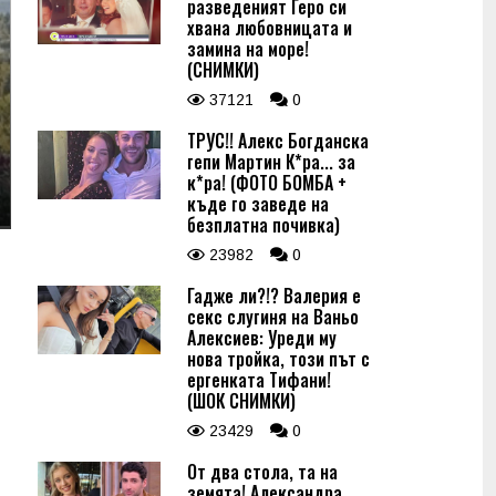
разведеният Геро си
хвана любовницата и
замина на море!
(СНИМКИ)
37121
0
ТРУС!! Алекс Богданска
гепи Мартин К*ра... за
к*ра! (ФОТО БОМБА +
къде го заведе на
безплатна почивка)
23982
0
Гадже ли?!? Валерия е
секс слугиня на Ваньо
Алексиев: Уреди му
нова тройка, този път с
ергенката Тифани!
(ШОК СНИМКИ)
23429
0
От два стола, та на
земята! Александра