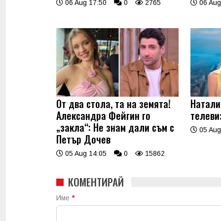
06 Aug 17:50
0
2765
06 Aug
От два стола, та на земята!
Натали
Александра Фейгин го
телеви
„закла“: Не знам дали съм с
05 Aug
Петър Дочев
05 Aug 14:05
0
15862
КОМЕНТИРАЙ
Име
*