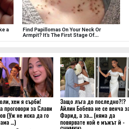
ke a
Find Papillomas On Your Neck Or
Armpit? It's The First Stage Of...
оли, хем я сърби!
Защо лъга до последно?!?
а проговори за Слави
Айлин Бобева не се венча з
ов (Уж не иска да го
Фарид, а за... (няма да
 ама …)
повярвате кой е мъжът й -