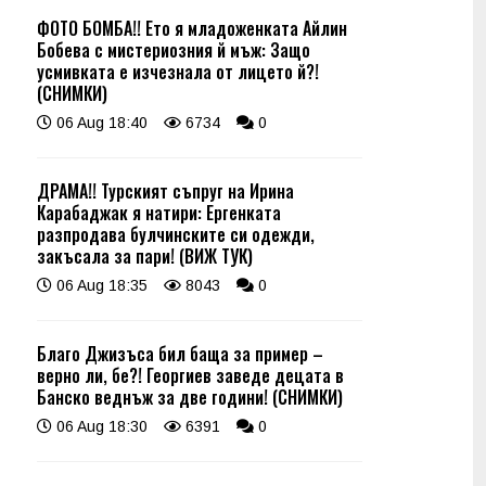
ФОТО БОМБА!! Ето я младоженката Айлин
Бобева с мистериозния й мъж: Защо
усмивката е изчезнала от лицето й?!
(СНИМКИ)
06 Aug 18:40
6734
0
ДРАМА!! Турският съпруг на Ирина
Карабаджак я натири: Ергенката
разпродава булчинските си одежди,
закъсала за пари! (ВИЖ ТУК)
06 Aug 18:35
8043
0
Благо Джизъса бил баща за пример –
верно ли, бе?! Георгиев заведе децата в
Банско веднъж за две години! (СНИМКИ)
06 Aug 18:30
6391
0