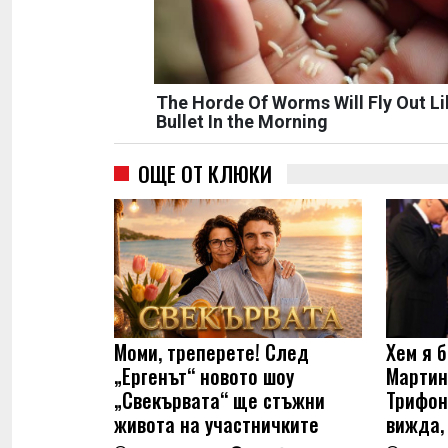
The Horde Of Worms Will Fly Out Li
Bullet In the Morning
ОЩЕ ОТ КЛЮКИ
Моми, треперете! След
Хем я б
„Ергенът“ новото шоу
Мартин
„Свекървата“ ще стъжни
Трифон
живота на участничките
вижда,