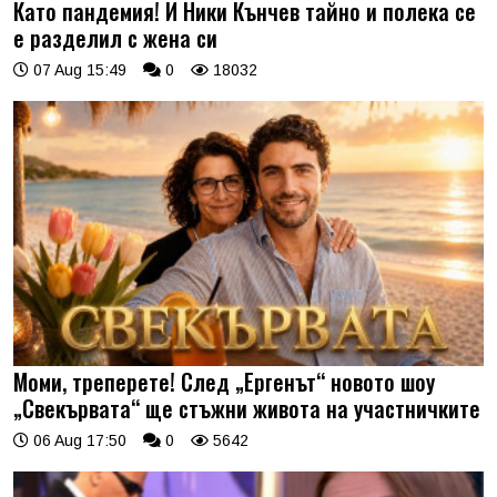
Като пандемия! И Ники Кънчев тайно и полека се
е разделил с жена си
07 Aug 15:49
0
18032
Моми, треперете! След „Ергенът“ новото шоу
„Свекървата“ ще стъжни живота на участничките
06 Aug 17:50
0
5642