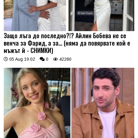
Защо лъга до последно?!? Айлин Бобева не се
венча за Фарид, а за... (няма да повярвате кой е
мъжът й - СНИМКИ)
05 Aug 19:02
0
42280