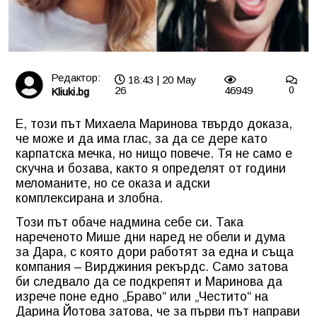
Редактор:
18:43 | 20 May
26
46949
0
Kliuki.bg
Е, този път Михаела Маринова твърдо доказа,
че може и да има глас, за да се дере като
карпатска мечка, но нищо повече. Тя не само е
скучна и бозава, както я определят от години
меломаните, но се оказа и адски
комплексирана и злобна.
Този път обаче надмина себе си. Така
нареченото Мише дни наред не обели и дума
за Дара, с която дори работят за една и съща
компания – Вирджиния рекърдс. Само затова
би следвало да се подкрепят и Маринова да
изрече поне едно „Браво“ или „Честито“ на
Дарина Йотова затова, че за първи път направи