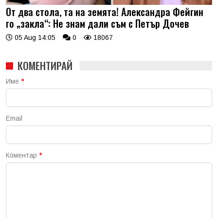
От два стола, та на земята! Александра Фейгин
го „закла“: Не знам дали съм с Петър Дочев
05 Aug 14:05
0
18067
КОМЕНТИРАЙ
Име
*
Email
Коментар
*