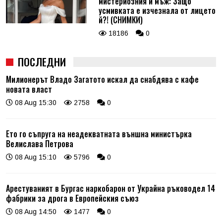
мистериозния й мъж: Защо
усмивката е изчезнала от лицето
й?! (СНИМКИ)
18186
0
ПОСЛЕДНИ
Милионерът Владо Загатото искал да снабдява с кафе
новата власт
08 Aug 15:30
2758
0
Ето го съпруга на неадекватната външна министърка
Велислава Петрова
08 Aug 15:10
5796
0
Арестуваният в Бургас наркобарон от Украйна ръководел 14
фабрики за дрога в Европейския съюз
08 Aug 14:50
1477
0