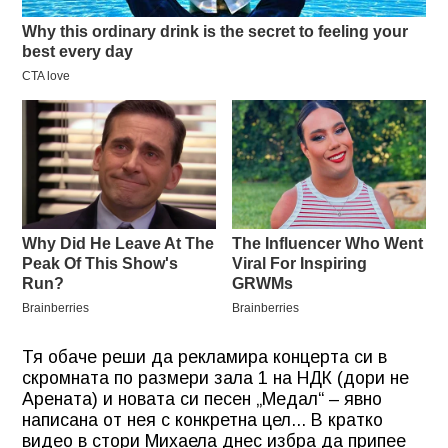
Тя обаче реши да рекламира концерта си в
скромната по размери зала 1 на НДК (дори не
Арената) и новата си песен „Медал“ – явно
написана от нея с конкретна цел... В кратко
видео в стори Михаела днес избра да припее