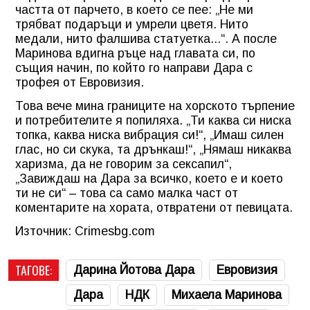
частта от парчето, в което се пее: „Не ми
трябват подаръци и умрели цветя. Нито
медали, нито фалшива статуетка...“. А после
Маринова вдигна ръце над главата си, по
същия начин, по който го направи Дара с
трофея от Евровизия.
Това вече мина границите на хорското търпение
и потребителите я попиляха. „Ти каква си ниска
топка, каква ниска вибрация си!“, „Имаш силен
глас, но си скука, та дрънкаш!“, „Нямаш никаква
харизма, да не говорим за сексапил“,
„Завиждаш на Дара за всичко, което е и което
ти не си“ – това са само малка част от
коментарите на хората, отвратени от певицата.
Източник: Crimesbg.com
ТАГОВЕ:
Дарина Йотова Дара
Евровизия
Дара
НДК
Михаела Маринова