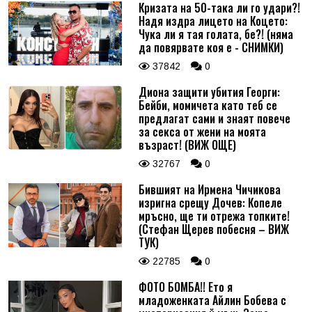
Кризата на 50-така ли го удари?!
Надя издра лицето на Коцето:
Чука ли я тая голата, бе?! (няма
да повярвате коя е - СНИМКИ)
37842
0
Диона защити убития Георги:
Бейби, момичета като теб се
предлагат сами и знаят повече
за секса от жени на моята
възраст! (ВИЖ ОЩЕ)
32767
0
Бившият на Ирмена Чичикова
изригна срещу Дочев: Копеле
мръсно, ще ти отрежа топките!
(Стефан Щерев побесня – ВИЖ
ТУК)
22785
0
ФОТО БОМБА!! Ето я
младоженката Айлин Бобева с