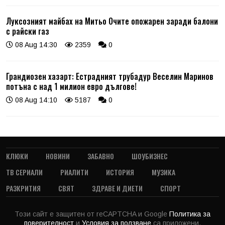
Луксозният майбах на Митьо Очите опожарен заради балони
с райски газ
08 Aug 14:30
2359
0
Грандиозен хазарт: Естрадният трубадур Веселин Маринов
потъна с над 1 милион евро дългове!
08 Aug 14:10
5187
0
КЛЮКИ
НОВИНИ
ЗАБАВНО
ШОУБИЗНЕС
ТВ СЕРИАЛИ
РИАЛИТИ
ИСТОРИЯ
МУЗИКА
РАЗКРИТИЯ
СВЯТ
ЗДРАВЕ И ДИЕТИ
СПОРТ
Този сайт е защитен от reCAPTCHA и Google
Политика за
поверителност
и
Условия за ползване
са приложени.