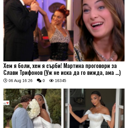
Хем я боли, хем я сърби! Мартина проговори за
Слави Трифонов (Уж не иска да го вижда, ама …)
06 Aug 16:26
0
16345