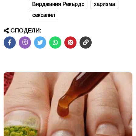
Вирджиния Рекърдс
харизма
сексапил
СПОДЕЛИ: