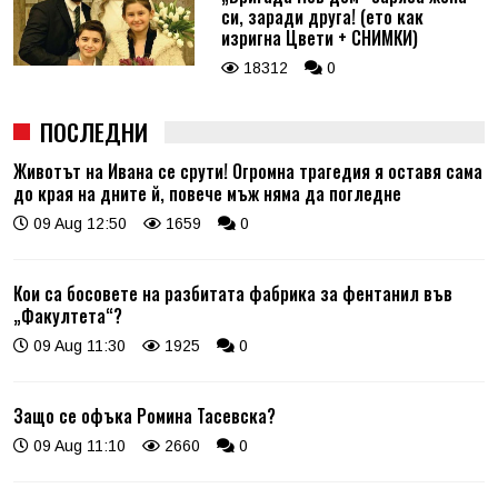
си, заради друга! (ето как
изригна Цвети + СНИМКИ)
18312
0
ПОСЛЕДНИ
Животът на Ивана се срути! Огромна трагедия я оставя сама
до края на дните й, повече мъж няма да погледне
09 Aug 12:50
1659
0
Кои са босовете на разбитата фабрика за фентанил във
„Факултета“?
09 Aug 11:30
1925
0
Защо се офъка Ромина Тасевска?
09 Aug 11:10
2660
0