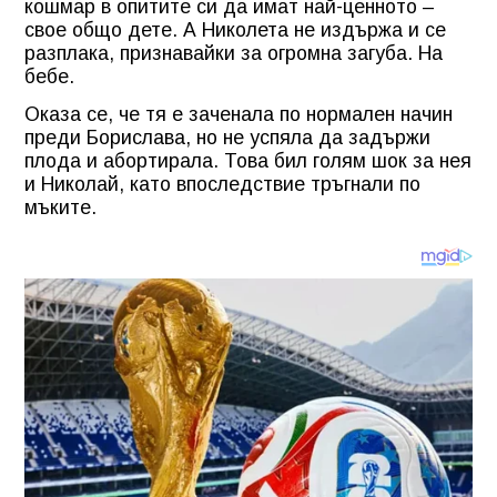
кошмар в опитите си да имат най-ценното –
свое общо дете. А Николета не издържа и се
разплака, признавайки за огромна загуба. На
бебе.
Оказа се, че тя е заченала по нормален начин
преди Борислава, но не успяла да задържи
плода и абортирала. Това бил голям шок за нея
и Николай, като впоследствие тръгнали по
мъките.