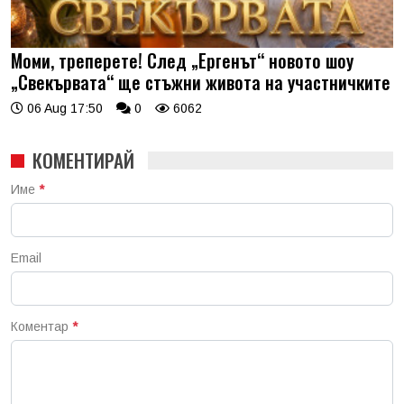
Моми, треперете! След „Ергенът“ новото шоу
„Свекървата“ ще стъжни живота на участничките
06 Aug 17:50
0
6062
КОМЕНТИРАЙ
Име
*
Email
Коментар
*