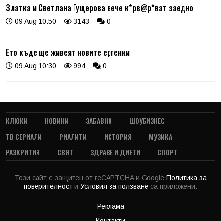
Златка и Светлана Гущерова вече к*рв@р*ват заедно
09 Aug 10:50
3143
0
Ето къде ще живеят новите ергенки
09 Aug 10:30
994
0
КЛЮКИ
НОВИНИ
ЗАБАВНО
ШОУБИЗНЕС
ТВ СЕРИАЛИ
РИАЛИТИ
ИСТОРИЯ
МУЗИКА
РАЗКРИТИЯ
СВЯТ
ЗДРАВЕ И ДИЕТИ
СПОРТ
Този сайт е защитен от reCAPTCHA и Google
Политика за
поверителност
и
Условия за ползване
са приложени.
Реклама
Контакти