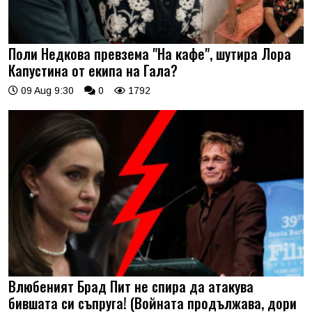
Поли Недкова превзема "На кафе", шутира Лора
Капустина от екипа на Гала?
09 Aug 9:30
0
1792
Влюбеният Брад Пит не спира да атакува
бившата си съпруга! (Войната продължава, дори