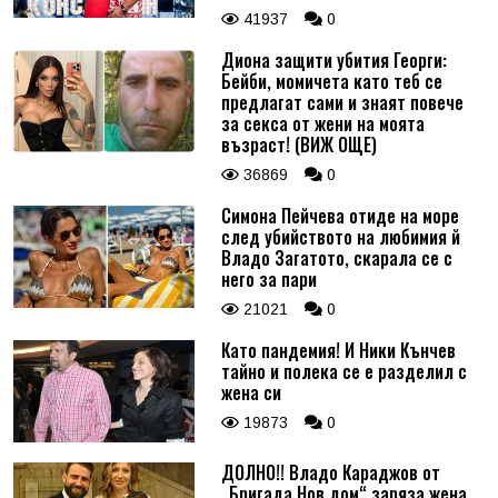
41937
0
Диона защити убития Георги:
Бейби, момичета като теб се
предлагат сами и знаят повече
за секса от жени на моята
възраст! (ВИЖ ОЩЕ)
36869
0
Симона Пейчева отиде на море
след убийството на любимия й
Владо Загатото, скарала се с
него за пари
21021
0
Като пандемия! И Ники Кънчев
тайно и полека се е разделил с
жена си
19873
0
ДОЛНО!! Владо Караджов от
„Бригада Нов дом“ заряза жена