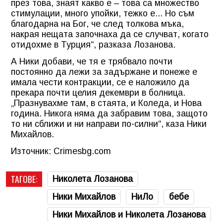
през това, знаят какво е – това са множество
стимулации, много упойки, тежко е... Но съм
благодарна на Бог, че след толкова мъка,
накрая нещата започнаха да се случват, когато
отидохме в Турция“, разказа Лозанова.
А Ники добави, че тя е трябвало почти
постоянно да лежи за задържане и понеже е
имала чести контракции, се е наложило да
прекара почти целия декември в болница.
„Празнувахме там, в стаята, и Коледа, и Нова
година. Никога няма да забравим това, защото
то ни сближи и ни направи по-силни“, каза Ники
Михайлов.
Източник: Crimesbg.com
ТАГОВЕ:
Николета Лозанова
Ники Михайлов
НиЛо
бебе
Ники Михайлов и Николета Лозанова