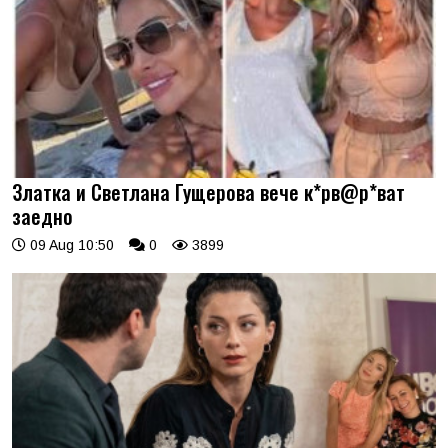
Златка и Светлана Гущерова вече к*рв@р*ват
заедно
09 Aug 10:50
0
3899