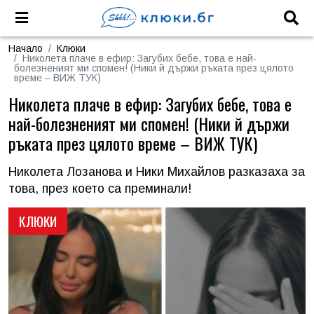
Начало
Клюки
Николета плаче в ефир: Загубих бебе, това е най-
болезненият ми спомен! (Ники й държи ръката през цялото
време – ВИЖ ТУК)
Николета плаче в ефир: Загубих бебе, това е
най-болезненият ми спомен! (Ники й държи
ръката през цялото време – ВИЖ ТУК)
Николета Лозанова и Ники Михайлов разказаха за
това, през което са преминали!
КЛЮКИ