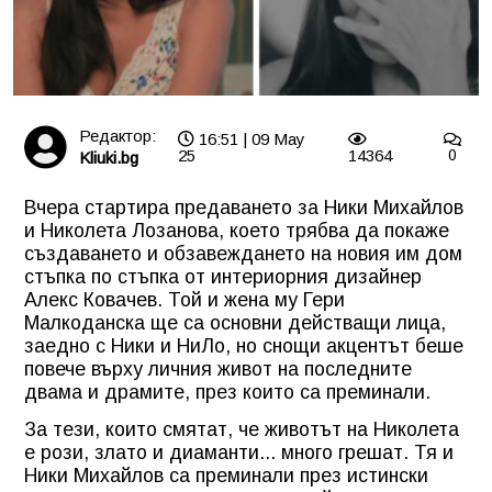
Редактор:
16:51 | 09 May
25
14364
0
Kliuki.bg
Вчера стартира предаването за Ники Михайлов
и Николета Лозанова, което трябва да покаже
създаването и обзавеждането на новия им дом
стъпка по стъпка от интериорния дизайнер
Алекс Ковачев. Той и жена му Гери
Малкоданска ще са основни действащи лица,
заедно с Ники и НиЛо, но снощи акцентът беше
повече върху личния живот на последните
двама и драмите, през които са преминали.
За тези, които смятат, че животът на Николета
е рози, злато и диаманти... много грешат. Тя и
Ники Михайлов са преминали през истински