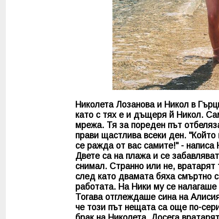
Николета Лозанова и Никол в Гърци
като с тях е и дъщеря й Никол. С
мрежа. Тя за пореден път отбеляза
прави щастлива всеки ден. "Който 
се ражда от вас самите!" - написа
Двете са на плажа и се забавлява
снимал. Странно или не, вратарят
след като двамата бяха смъртно с
работата. На Ники му се налагаше
Тогава отглеждаше сина на Алисия,
че този път нещата са още по-сер
брак на Николета. Досега вратаря