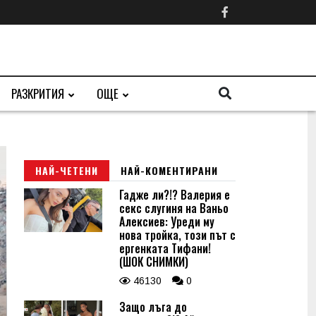
РАЗКРИТИЯ
ОЩЕ
НАЙ-ЧЕТЕНИ
НАЙ-КОМЕНТИРАНИ
Гадже ли?!? Валерия е
секс слугиня на Ваньо
Алексиев: Уреди му
нова тройка, този път с
ергенката Тифани!
(ШОК СНИМКИ)
46130
0
Защо лъга до