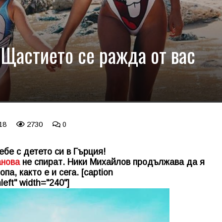
 Щастието се ражда от вас
 18
2730
0
бе с детето си в Гърция!
анова
не спират. Ники Михайлов продължава да я
па, както е и сега. [caption
left" width="240"]