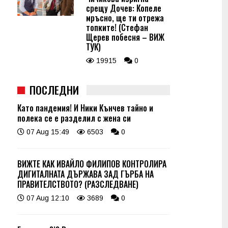
срещу Дочев: Копеле
мръсно, ще ти отрежа
топките! (Стефан
Щерев побесня – ВИЖ
ТУК)
19915
0
ПОСЛЕДНИ
Като пандемия! И Ники Кънчев тайно и
полека се е разделил с жена си
07 Aug 15:49
6503
0
ВИЖТЕ КАК ИВАЙЛО ФИЛИПОВ КОНТРОЛИРА
ДИГИТАЛНАТА ДЪРЖАВА ЗАД ГЪРБА НА
ПРАВИТЕЛСТВОТО? (РАЗСЛЕДВАНЕ)
07 Aug 12:10
3689
0