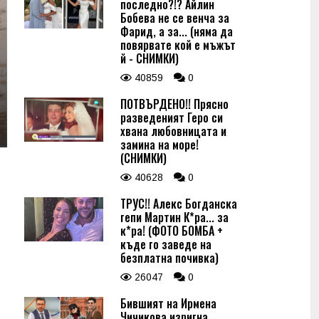
последно?!? Айлин
Бобева не се венча за
Фарид, а за... (няма да
повярвате кой е мъжът
й - СНИМКИ)
40859
0
ПОТВЪРДЕНО!! Прясно
разведеният Геро си
хвана любовницата и
замина на море!
(СНИМКИ)
40628
0
ТРУС!! Алекс Богданска
гепи Мартин К*ра... за
к*ра! (ФОТО БОМБА +
къде го заведе на
безплатна почивка)
26047
0
Бившият на Ирмена
Чичикова изригна