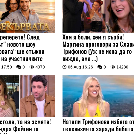
треперете! След
Хем я боли, хем я сърби!
ът“ новото шоу
Мартина проговори за Слав
рвата“ ще стъжни
Трифонов (Уж не иска да го
 на участничките
вижда, ама …)
 17:50
0
4970
06 Aug 16:26
0
14280
стола, та на земята!
Натали Трифонова избяга о
ндра Фейгин го
телевизията заради бебето