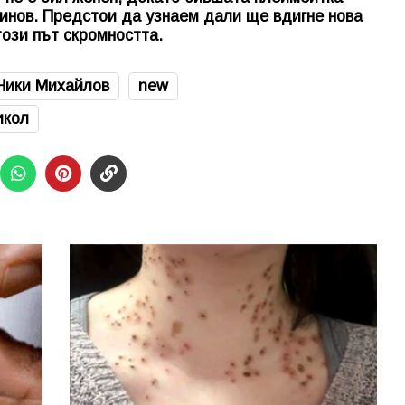
инов. Предстои да узнаем дали ще вдигне нова
ози път скромността.
Ники Михайлов
new
икол