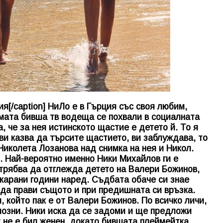
я[/caption] НиЛо е в Гърция със своя любим,
амата бивша тв водеща се похвали в социалната
, че за нея истинското щастие е детето й. То я
ви казва да търсите щастието, ви заблуждава, то
 Николета Лозанова над снимка на нея и Никол.
т. Най-вероятно именно Ники Михайлов ги е
 трябва да отглежда детето на Валери Божинов,
карани години наред. Съдбата обаче си знае
 да прави същото и при предишната си връзка.
 който пак е от Валери Божинов. По всичко личи,
иозни. Ники иска да се задоми и ще предложи
т не е бил женен, докато бившата плеймейтка