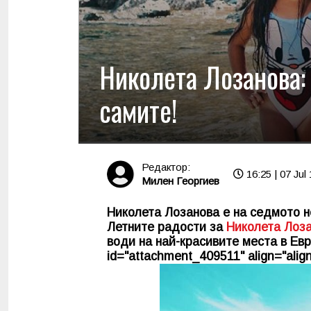
Николета Лозанова:
самите!
Редактор:
16:25 | 07 Jul
Милен Георгиев
Николета Лозанова е на седмото не
Летните радости за
Николета Лоз
води на най-красивите места в Евро
id="attachment_409511" align="align