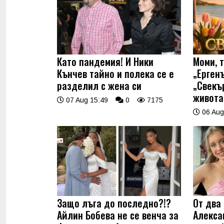
Като пандемия! И Ники
Моми, 
Кънчев тайно и полека се е
„Ерген
разделил с жена си
„Свекъ
живота
07 Aug 15:49
0
7175
06 Aug
Защо лъга до последно?!?
От два 
Айлин Бобева не се венча за
Алекса