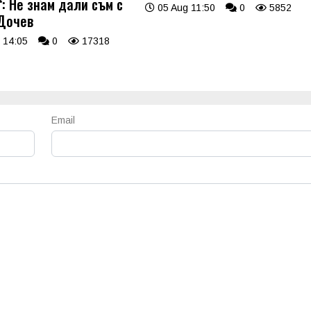
: Не знам дали съм с
05 Aug 11:50
0
5852
Дочев
 14:05
0
17318
Email