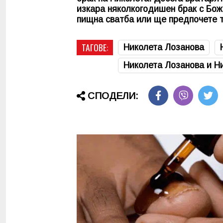
изкара няколкогодишен брак с Бож
пищна сватба или ще предпочете т
ТАГОВЕ:
Николета Лозанова
Николета Лозанова и Н
СПОДЕЛИ: