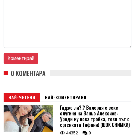
0 КОМЕНТАРА
НАЙ-ЧЕТЕНИ
НАЙ-КОМЕНТИРАНИ
Гадже ли?!? Валерия е секс
слугиня на Ваньо Алексиев:
Уреди му нова тройка, този път с
ергенката Тифани! (ШОК СНИМКИ)
44352
0