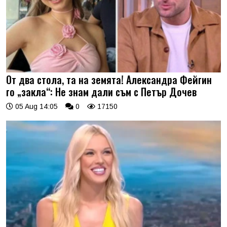
От два стола, та на земята! Александра Фейгин
го „закла“: Не знам дали съм с Петър Дочев
05 Aug 14:05
0
17150