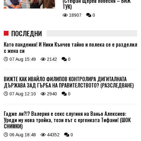
(Стефан Щерев побесня – ВИЖ
ТУК)
18907
0
ПОСЛЕДНИ
Като пандемия! И Ники Кънчев тайно и полека се е разделил
с жена си
07 Aug 15:49
2142
0
ВИЖТЕ КАК ИВАЙЛО ФИЛИПОВ КОНТРОЛИРА ДИГИТАЛНАТА
ДЪРЖАВА ЗАД ГЪРБА НА ПРАВИТЕЛСТВОТО? (РАЗСЛЕДВАНЕ)
07 Aug 12:10
2940
0
Гадже ли?!? Валерия е секс слугиня на Ваньо Алексиев:
Уреди му нова тройка, този път с ергенката Тифани! (ШОК
СНИМКИ)
06 Aug 18:48
44352
0