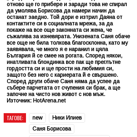
отново ще го прибере и заради това не спирал
да умолява Борисова да намери начин да
останат заедно. Той дори е изтрил Даяна от
контактите си в социалната мрежа, за да
покаже на все още законната си жена, че
съжалява за изневярата. Унизената Саня обаче
все още не била толкова благосклонна, като му
заявявала, че много я е наранил и цяла
България й се смее на рогата. Според някои,
инатливата блондинка все пак ще преглътне
гордостта си и ще прости на любимия си,
защото без него с кариерата й е свършено.
Според други обаче Саня няма да успее да
събере парчетата от счупения си брак, а ще
започне на чисто нов живот с нов мъж.
Източник: HotArena.net
ТАГОВЕ:
new
Ники Илиев
Саня Борисова