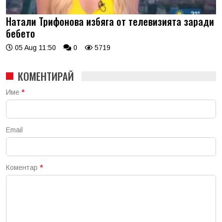
Натали Трифонова избяга от телевизията заради
бебето
05 Aug 11:50
0
5719
КОМЕНТИРАЙ
Име
*
Email
Коментар
*