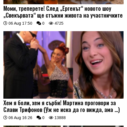
Моми, треперете! След „Ергенът“ новото шоу
„Свекървата“ ще стъжни живота на участничките
06 Aug 17:50
0
4725
Хем я боли, хем я сърби! Мартина проговори за
Слави Трифонов (Уж не иска да го вижда, ама …)
06 Aug 16:26
0
13888