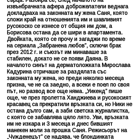
извънбрачната афера доброжелатели веднага
докладваха на законната му жена Саня, която
сложи край на отношенията им и шавливият
русокоско се изнесе от общия им дом, а
Борисова остана да се шири в апартамента.
Двойката, която се прочу и загаджи по време
на сериала „Забранена любов”, сключи брак
през 2012 г. и съюзът им минаваше за
стабилен, докато не се появи Даяна. В
началото синът на дерматоложката Мирослава
Кадурина отричаше за раздялата със
законната му жена, но преди няколко месеца
призна, че не са заедно, а всеки е поел по своя
път, но развод все още няма. „Уикенд” пише
още, че през пролетта Ханджиева и русокосият
красавец са прекратили връзката си, но Ники не
остана дълго сам, а заби светска журналистка,
с която се забавлява цяло лято. Уви, връзката
им не изкара и 3 месеца и днес бившият
манекен моли за прошка Саня. Режисьорът на
„Чужденецът” се надява, че блондинката