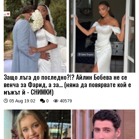
Защо лъга до последно?!? Айлин Бобева не се
венча за Фарид, а за... (няма да повярвате кой е
мъжът й - СНИМКИ)
05 Aug 19:02
0
40579