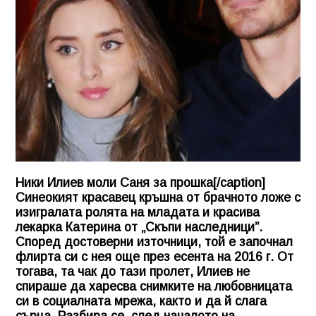
Ники Илиев моли Саня за прошка[/caption]
Синеокият красавец кръшна от брачното ложе с
изигралата ролята на младата и красива
лекарка Катерина от „Скъпи наследници”.
Според достоверни източници, той е започнал
флирта си с нея още през есента на 2016 г. От
тогава, та чак до тази пролет, Илиев не
спираше да харесва снимките на любовницата
си в социалната мрежа, както и да й слага
сърца. Разбира се, след началото на