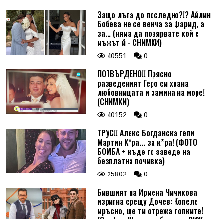
Защо лъга до последно?!? Айлин
Бобева не се венча за Фарид, а
за... (няма да повярвате кой е
мъжът й - СНИМКИ)
40551
0
ПОТВЪРДЕНО!! Прясно
разведеният Геро си хвана
любовницата и замина на море!
(СНИМКИ)
40152
0
ТРУС!! Алекс Богданска гепи
Мартин К*ра... за к*ра! (ФОТО
БОМБА + къде го заведе на
безплатна почивка)
25802
0
Бившият на Ирмена Чичикова
изригна срещу Дочев: Копеле
мръсно, ще ти отрежа топките!