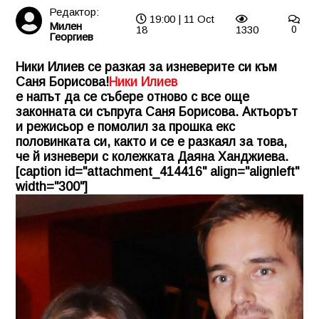
Редактор:
19:00 | 11 Oct
Милен
18
1330
0
Георгиев
Ники Илиев се разкая за изневерите си към
Саня Борисова!
Ники Илиев
е напът да се събере отново с все още
законната си съпруга Саня Борисова. Актьорът
и режисьор е помолил за прошка екс
половинката си, както и се е разкаял за това,
че й изневери с колежката Даяна Ханджиева.
[caption id="attachment_414416" align="alignleft"
width="300"]