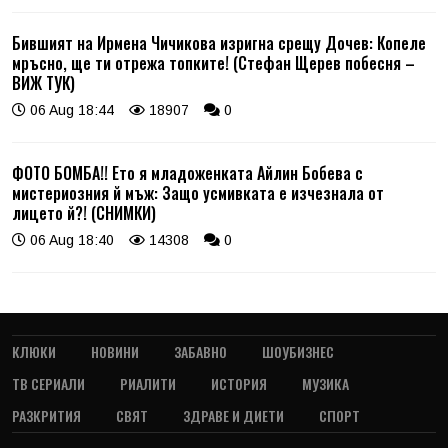
Бившият на Ирмена Чичикова изригна срещу Дочев: Копеле
мръсно, ще ти отрежа топките! (Стефан Щерев побесня –
ВИЖ ТУК)
06 Aug 18:44
18907
0
ФОТО БОМБА!! Ето я младоженката Айлин Бобева с
мистериозния й мъж: Защо усмивката е изчезнала от
лицето й?! (СНИМКИ)
06 Aug 18:40
14308
0
КЛЮКИ
НОВИНИ
ЗАБАВНО
ШОУБИЗНЕС
ТВ СЕРИАЛИ
РИАЛИТИ
ИСТОРИЯ
МУЗИКА
РАЗКРИТИЯ
СВЯТ
ЗДРАВЕ И ДИЕТИ
СПОРТ