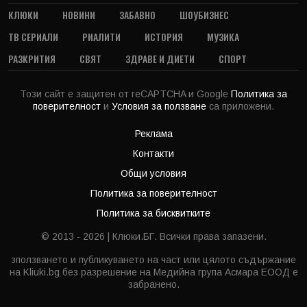
КЛЮКИ
НОВИНИ
ЗАБАВНО
ШОУБИЗНЕС
ТВ СЕРИАЛИ
РИАЛИТИ
ИСТОРИЯ
МУЗИКА
РАЗКРИТИЯ
СВЯТ
ЗДРАВЕ И ДИЕТИ
СПОРТ
Този сайт е защитен от reCAPTCHA и Google
Политика за
поверителност
и
Условия за ползване
са приложени.
Реклама
Контакти
Общи условия
Политика за поверителност
Политика за бисквитките
© 2013 - 2026 | Клюки.БГ. Всички права запазени.
зползването и публикуването на част или цялото съдържание
на Kliuki.bg без разрешение на Медийна група Асмара ЕООД е
забранено.