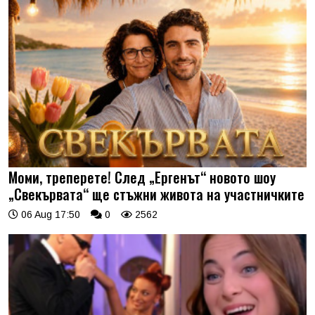
Моми, треперете! След „Ергенът“ новото шоу
„Свекървата“ ще стъжни живота на участничките
06 Aug 17:50
0
2562