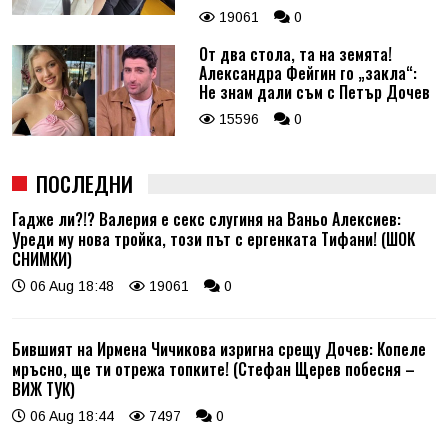
19061
0
От два стола, та на земята!
Александра Фейгин го „закла“:
Не знам дали съм с Петър Дочев
15596
0
ПОСЛЕДНИ
Гадже ли?!? Валерия е секс слугиня на Ваньо Алексиев:
Уреди му нова тройка, този път с ергенката Тифани! (ШОК
СНИМКИ)
06 Aug 18:48
19061
0
Бившият на Ирмена Чичикова изригна срещу Дочев: Копеле
мръсно, ще ти отрежа топките! (Стефан Щерев побесня –
ВИЖ ТУК)
06 Aug 18:44
7497
0