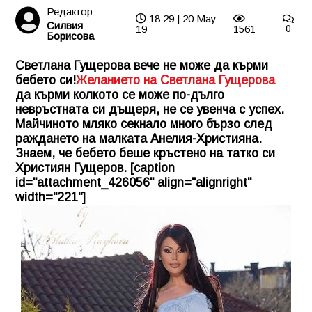
Редактор:
18:29 | 20 May
Силвия
19
1561
0
Борисова
Светлана Гущерова вече не може да кърми
бебето си!
Желанието на Светлана Гущерова
да кърми колкото се може по-дълго
невръстната си дъщеря, не се увенча с успех.
Майчиното мляко секнало много бързо след
раждането на малката Анелия-Християна.
Знаем, че бебето беше кръстено на татко си
Християн Гущеров. [caption
id="attachment_426056" align="alignright"
width="221"]