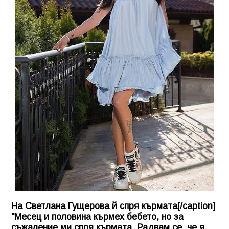
На Светлана Гущерова й спря кърмата[/caption]
"Месец и половина кърмех бебето, но за
съжаление ми спря кърмата. Радвам се, че я