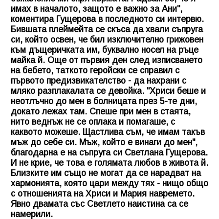
имах в началото, защото е важно за Ани",
коментира Гущерова в последното си интервю.
Бившата плеймейта се скъса да хвали съпруга
си, който освен, че бил изключително грижовен
към дъщеричката им, буквално носел на ръце
майка й. Още от първия ден след изписването
на бебето, таткото геройски се справил с
първото предизвикателство - да нахрани с
мляко разплакалата се девойка. "Хриси беше и
неотлъчно до мен в болницата през 5-те дни,
докато лежах там. Спеше при мен в стаята,
нито веднъж не се оплака и помагаше, с
каквото можеше. Щастлива съм, че имам такъв
мъж до себе си. Мъж, който е винаги до мен",
благодарна е на съпруга си Светлана Гущерова.
И не крие, че това е голямата любов в живота й.
Близките им също не могат да се нарадват на
хармонията, която цари между тях - нищо общо
с отношенията на Хриси и Мария навремето.
Явно двамата със Светлето наистина са се
намерили.