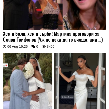
Хем я боли, хем я сърби! Мартина проговори за
Слави Трифонов (Уж не иска да го вижда, ама …)
06 Aug 16:26
0
8400