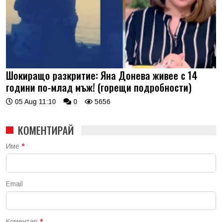
Шокиращо разкритие: Яна Донева живее с 14
години по-млад мъж! (горещи подробности)
05 Aug 11:10
0
5656
КОМЕНТИРАЙ
Име
*
Email
Коментар
*