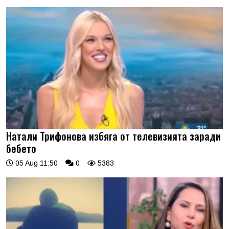
Натали Трифонова избяга от телевизията заради
бебето
05 Aug 11:50
0
5383