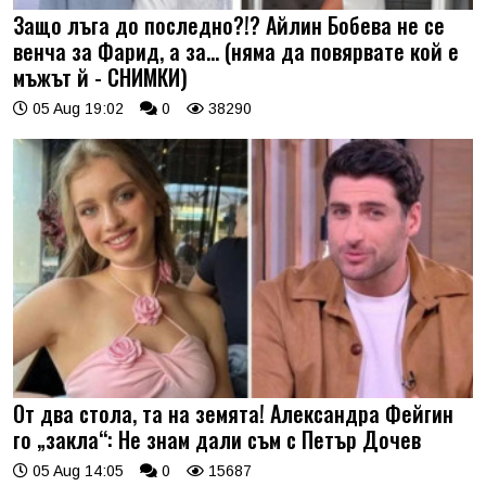
Защо лъга до последно?!? Айлин Бобева не се
венча за Фарид, а за... (няма да повярвате кой е
мъжът й - СНИМКИ)
05 Aug 19:02
0
38290
От два стола, та на земята! Александра Фейгин
го „закла“: Не знам дали съм с Петър Дочев
05 Aug 14:05
0
15687