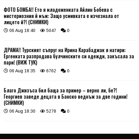
ФОТО БОМБА!! Ето я младоженката Айлин Бобева с
мистериозния й мъж: Защо усмивката е изчезнала от
лицето й?! (СНИМКИ)
06 Aug 18:40
5047
0
ДРАМА!! Турският съпруг на Ирина Карабаджак я натири:
Ергенката разпродава булчинските си одежди, закъсала за
пари! (ВИЖ ТУК)
06 Aug 18:35
6762
0
Благо Джизъса бил баща за пример – верно ли, бе?!
Георгиев заведе децата в Банско веднъж за две години!
(СНИМКИ)
06 Aug 18:30
5278
0