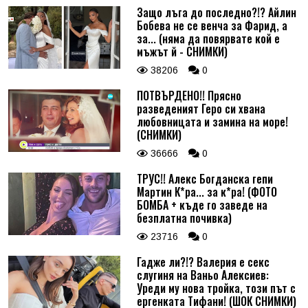
Защо лъга до последно?!? Айлин
Бобева не се венча за Фарид, а
за... (няма да повярвате кой е
мъжът й - СНИМКИ)
38206
0
ПОТВЪРДЕНО!! Прясно
разведеният Геро си хвана
любовницата и замина на море!
(СНИМКИ)
36666
0
ТРУС!! Алекс Богданска гепи
Мартин К*ра... за к*ра! (ФОТО
БОМБА + къде го заведе на
безплатна почивка)
23716
0
Гадже ли?!? Валерия е секс
слугиня на Ваньо Алексиев:
Уреди му нова тройка, този път с
ергенката Тифани! (ШОК СНИМКИ)