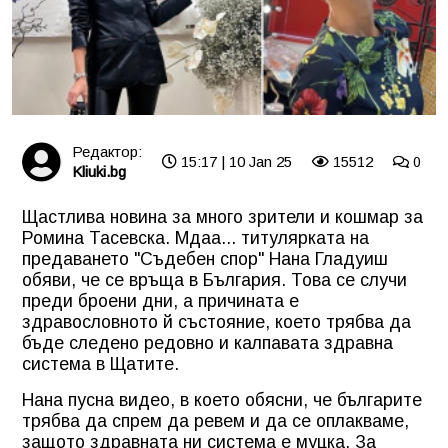
Редактор:
15:17 | 10 Jan 25
15512
0
Kliuki.bg
Щастлива новина за много зрители и кошмар за
Ромина Тасевска. Мдаа... титулярката на
предаването "Съдебен спор" Нана Гладуиш
обяви, че се връща в България. Това се случи
преди броени дни, а причината е
здравословното й състояние, което трябва да
бъде следено редовно и калпавата здравна
система в Щатите.
Нана пусна видео, в което обясни, че българите
трябва да спрем да ревем и да се оплакваме,
защото здравната ни система е муцка. За