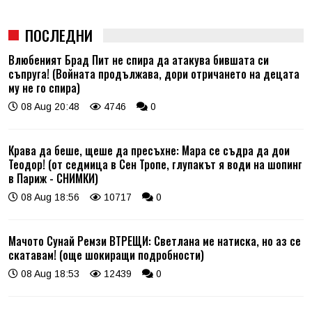
ПОСЛЕДНИ
Влюбеният Брад Пит не спира да атакува бившата си
съпруга! (Войната продължава, дори отричането на децата
му не го спира)
08 Aug 20:48
4746
0
Крава да беше, щеше да пресъхне: Мара се съдра да дои
Теодор! (от седмица в Сен Тропе, глупакът я води на шопинг
в Париж - СНИМКИ)
08 Aug 18:56
10717
0
Мачото Сунай Ремзи ВТРЕЩИ: Светлана ме натиска, но аз се
скатавам! (още шокиращи подробности)
08 Aug 18:53
12439
0