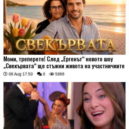
Моми, треперете! След „Ергенът“ новото шоу
„Свекървата“ ще стъжни живота на участничките
06 Aug 17:50
0
5866