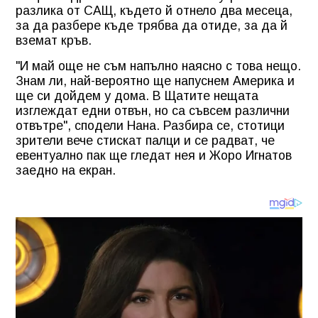
разлика от САЩ, където й отнело два месеца,
за да разбере къде трябва да отиде, за да й
вземат кръв.
"И май още не съм напълно наясно с това нещо.
Знам ли, най-вероятно ще напуснем Америка и
ще си дойдем у дома. В Щатите нещата
изглеждат едни отвън, но са съвсем различни
отвътре", сподели Нана. Разбира се, стотици
зрители вече стискат палци и се радват, че
евентуално пак ще гледат нея и Жоро Игнатов
заедно на екран.