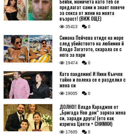
Бейби, момичета като теб се
предлагат сами и знаят повече
за секса от жени на моята
възраст! (ВИЖ ОЩЕ)
35413
0
Симона Пейчева отиде на море
след убийството на любимия й
Владо Загатото, скарала се с
него за пари
19474
0
Като пандемия! И Ники Кънчев
тайно и полека се е разделил с
жена си
19005
0
ДОЛНО!! Владо Караджов от
„Бригада Нов дом“ заряза жена
си, заради друга! (ето как
изригна Цвети + СНИМКИ)
17605
0