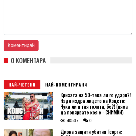
0 КОМЕНТАРА
НАЙ-ЧЕТЕНИ
НАЙ-КОМЕНТИРАНИ
Кризата на 50-така ли го удари?!
Надя издра лицето на Коцето:
Чука ли я тая голата, бе?! (няма
да повярвате коя е - СНИМКИ)
40537
0
Диона защити убития Георги: