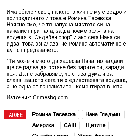
Има обаче човек, на когото хич не му е ведро и
приповдигнато и това е Ромина Тасевска.
Наясно сме, че тя напусна мястото си на
панелист при Гала, за да поеме ролята на
водеща в "Съдебен спор" и ако сега Нана си
идва, това означава, че Ромина автоматично е
аут от предаването.
"Тя може и много да харесва Нана, но надали
ще се радва да остане без парите си, заради
нея. Да не забравяме, че става дума и за
слава, защото сега тя е единствената водеща,
а не една от панелистите", коментират в нета.
Източник: Crimesbg.com
ТАГОВЕ:
Ромина Тасевска
Нана Гладуиш
Америка
САЩ
Щатите