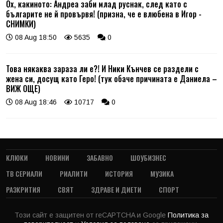
Ох, какиното: Андреа заби млад руснак, след като с
българите не й провървя! (призна, че е влюбена в Игор -
СНИМКИ)
08 Aug 18:50
5635
0
Това някаква зараза ли е?! И Ники Кънчев се раздели с
жена си, досущ като Геро! (тук обаче причината е Даниела –
ВИЖ ОЩЕ)
08 Aug 18:46
10717
0
КЛЮКИ
НОВИНИ
ЗАБАВНО
ШОУБИЗНЕС
ТВ СЕРИАЛИ
РИАЛИТИ
ИСТОРИЯ
МУЗИКА
РАЗКРИТИЯ
СВЯТ
ЗДРАВЕ И ДИЕТИ
СПОРТ
Този сайт е защитен от reCAPTCHA и Google
Политика за