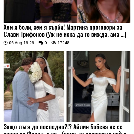
Хем я боли, хем я сърби! Мартина проговори за
Слави Трифонов (Уж не иска да го вижда, ама …)
06 Aug 16:26
0
17248
Защо лъга до последно?!? Айлин Бобева не се
венча за Фарид, а за... (няма да повярвате кой е