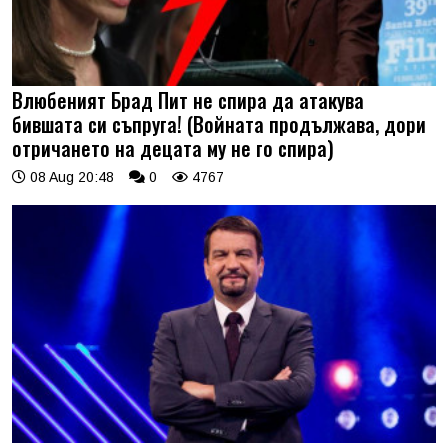
Влюбеният Брад Пит не спира да атакува
бившата си съпруга! (Войната продължава, дори
отричането на децата му не го спира)
08 Aug 20:48
0
4767