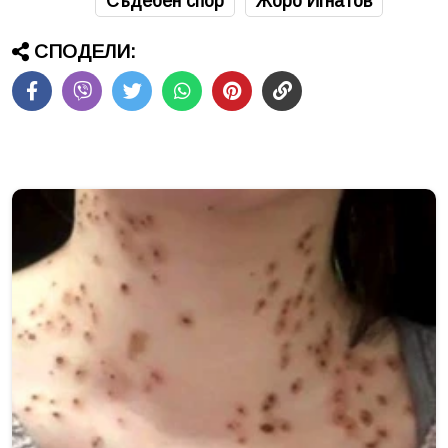
Съдебен спор
Жоро Игнатов
СПОДЕЛИ: