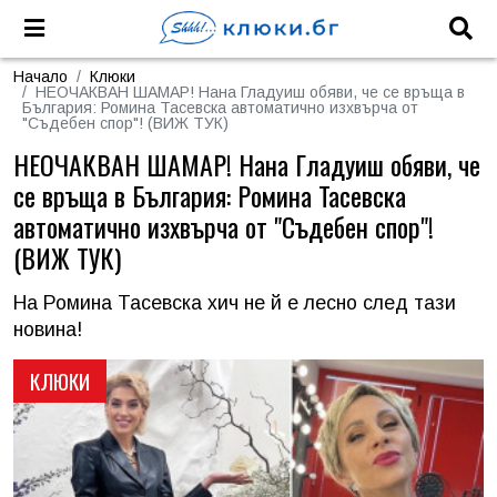
Начало
Клюки
НЕОЧАКВАН ШАМАР! Нана Гладуиш обяви, че се връща в
България: Ромина Тасевска автоматично изхвърча от
"Съдебен спор"! (ВИЖ ТУК)
НЕОЧАКВАН ШАМАР! Нана Гладуиш обяви, че
се връща в България: Ромина Тасевска
автоматично изхвърча от "Съдебен спор"!
(ВИЖ ТУК)
На Ромина Тасевска хич не й е лесно след тази
новина!
КЛЮКИ