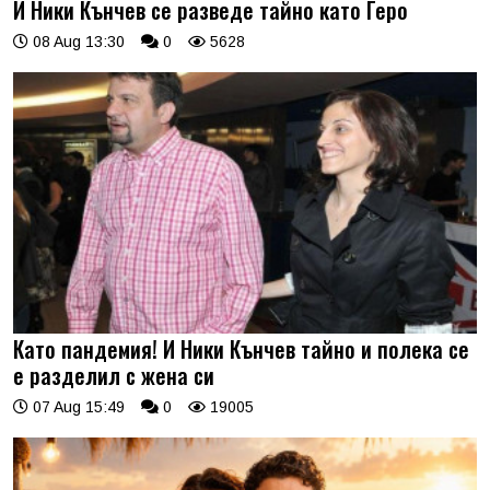
И Ники Кънчев се разведе тайно като Геро
08 Aug 13:30
0
5628
Като пандемия! И Ники Кънчев тайно и полека се
е разделил с жена си
07 Aug 15:49
0
19005