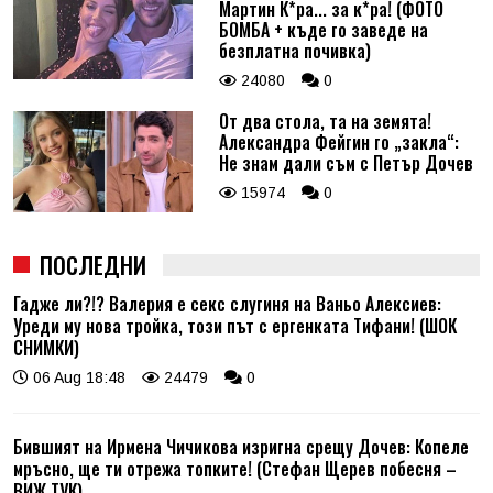
Мартин К*ра... за к*ра! (ФОТО
БОМБА + къде го заведе на
безплатна почивка)
24080
0
От два стола, та на земята!
Александра Фейгин го „закла“:
Не знам дали съм с Петър Дочев
15974
0
ПОСЛЕДНИ
Гадже ли?!? Валерия е секс слугиня на Ваньо Алексиев:
Уреди му нова тройка, този път с ергенката Тифани! (ШОК
СНИМКИ)
06 Aug 18:48
24479
0
Бившият на Ирмена Чичикова изригна срещу Дочев: Копеле
мръсно, ще ти отрежа топките! (Стефан Щерев побесня –
ВИЖ ТУК)