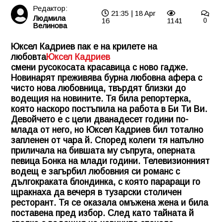
Редактор:
21:35 | 18 Apr
Людмила
16
1141
0
Велинова
Юксел Кадриев пак е на крилете на
любовта
Юксел Кадриев
смени русокосата красавица с ново гадже.
Новинарят преживява бурна любовна афера с
чисто нова любовница, твърдят близки до
водещия на новините. Тя била репортерка,
която наскоро постъпила на работа в Би Ти Ви.
Девойчето е с цели дванадесет години по-
млада от него, но Юксел Кадриев бил тотално
запленен от чара й. Според колеги тя напълно
приличала на бившата му съпруга, оперната
певица Бонка на млади години. Телевизионният
водещ е загърбил любовния си романс с
дългокраката блондинка, с която парараци го
щракнаха да вечеря в тузарски столичен
ресторант. Тя се оказала омъжена жена и била
поставена пред избор. След като тайната й