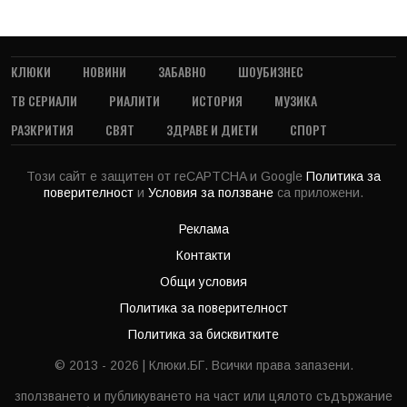
КЛЮКИ
НОВИНИ
ЗАБАВНО
ШОУБИЗНЕС
ТВ СЕРИАЛИ
РИАЛИТИ
ИСТОРИЯ
МУЗИКА
РАЗКРИТИЯ
СВЯТ
ЗДРАВЕ И ДИЕТИ
СПОРТ
Този сайт е защитен от reCAPTCHA и Google
Политика за
поверителност
и
Условия за ползване
са приложени.
Реклама
Контакти
Общи условия
Политика за поверителност
Политика за бисквитките
© 2013 - 2026 | Клюки.БГ. Всички права запазени.
зползването и публикуването на част или цялото съдържание