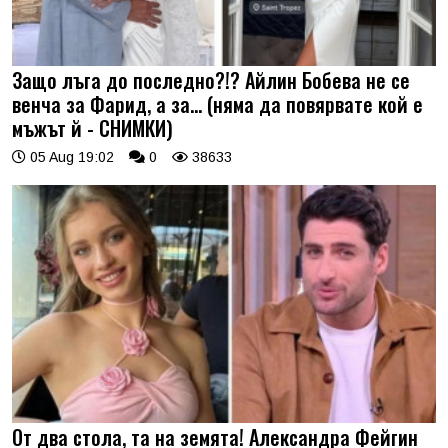
Защо лъга до последно?!? Айлин Бобева не се
венча за Фарид, а за... (няма да повярвате кой е
мъжът й - СНИМКИ)
05 Aug 19:02
0
38633
От два стола, та на земята! Александра Фейгин