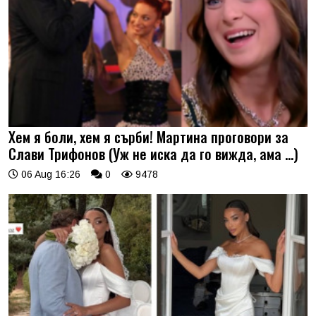
Хем я боли, хем я сърби! Мартина проговори за
Слави Трифонов (Уж не иска да го вижда, ама …)
06 Aug 16:26
0
9478