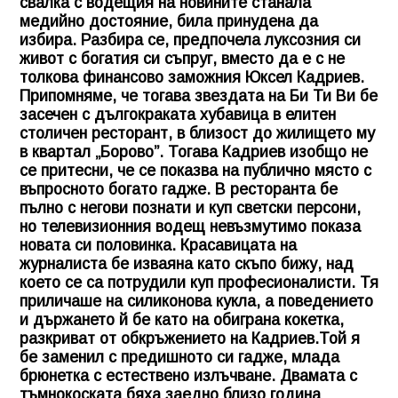
свалка с водещия на новините станала
медийно достояние, била принудена да
избира. Разбира се, предпочела луксозния си
живот с богатия си съпруг, вместо да е с не
толкова финансово заможния Юксел Кадриев.
Припомняме, че тогава звездата на Би Ти Ви бе
засечен с дългокраката хубавица в елитен
столичен ресторант, в близост до жилището му
в квартал „Борово”. Тогава Кадриев изобщо не
се притесни, че се показва на публично място с
въпросното богато гадже. В ресторанта бе
пълно с негови познати и куп светски персони,
но телевизионния водещ невъзмутимо показа
новата си половинка. Красавицата на
журналиста бе изваяна като скъпо бижу, над
което се са потрудили куп професионалисти. Тя
приличаше на силиконова кукла, а поведението
и държането й бе като на обиграна кокетка,
разкриват от обкръжението на Кадриев.Той я
бе заменил с предишното си гадже, млада
брюнетка с естествено излъчване. Двамата с
тъмнокоската бяха заедно близо година