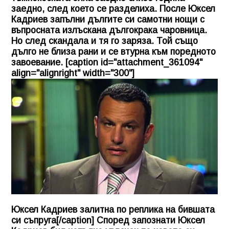
заедно, след което се разделиха. После Юксел
Кадриев запълни дългите си самотни нощи с
въпросната излъскана дългокрака чаровница.
Но след скандала и тя го заряза. Той също
дълго не близа рани и се втурна към поредното
завоевание. [caption id="attachment_361094"
align="alignright" width="300"]
Юксел Кадриев залитна по реплика на бившата
си съпруга[/caption] Според запознати Юксел