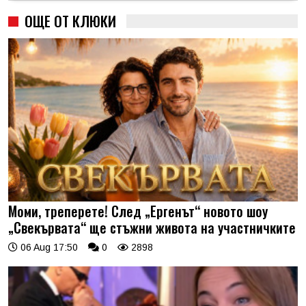
ОЩЕ ОТ КЛЮКИ
Моми, треперете! След „Ергенът“ новото шоу
„Свекървата“ ще стъжни живота на участничките
06 Aug 17:50
0
2898