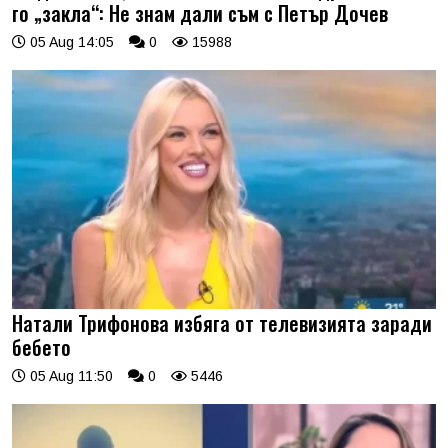
го „закла“: Не знам дали съм с Петър Дочев
05 Aug 14:05
0
15988
Натали Трифонова избяга от телевизията заради
бебето
05 Aug 11:50
0
5446