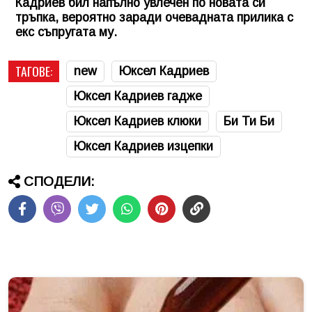
Кадриев бил напълно увлечен по новата си
тръпка, вероятно заради очевадната прилика с
екс съпругата му.
ТАГОВЕ:
new
Юксел Кадриев
Юксел Кадриев гадже
Юксел Кадриев клюки
Би Ти Би
Юксел Кадриев изцепки
СПОДЕЛИ: