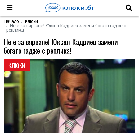
Начало
Клюки
Не е за вярване! Юксел Кадриев замени богато гадже с
реплика!
Не е за вярване! Юксел Кадриев замени
богато гадже с реплика!
КЛЮКИ