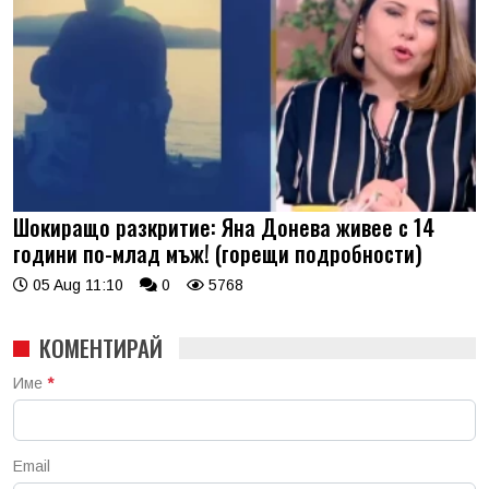
Шокиращо разкритие: Яна Донева живее с 14
години по-млад мъж! (горещи подробности)
05 Aug 11:10
0
5768
КОМЕНТИРАЙ
Име
*
Email