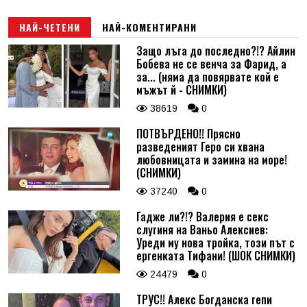
НАЙ-ЧЕТЕНИ
НАЙ-КОМЕНТИРАНИ
Защо лъга до последно?!? Айлин
Бобева не се венча за Фарид, а
за... (няма да повярвате кой е
мъжът й - СНИМКИ)
38619
0
ПОТВЪРДЕНО!! Прясно
разведеният Геро си хвана
любовницата и замина на море!
(СНИМКИ)
37240
0
Гадже ли?!? Валерия е секс
слугиня на Ваньо Алексиев:
Уреди му нова тройка, този път с
ергенката Тифани! (ШОК СНИМКИ)
24479
0
ТРУС!! Алекс Богданска гепи