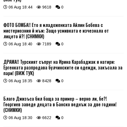
06 Aug 18:44
9618
0
ФОТО БОМБА!! Ето я младоженката Айлин Бобева с
мистериозния й мъж: Защо усмивката е изчезнала от
лицето й?! (СНИМКИ)
06 Aug 18:40
7189
0
ДРАМА!! Турският съпруг на Ирина Карабаджак я натири:
Ергенката разпродава булчинските си одежди, закъсала за
пари! (ВИЖ ТУК)
06 Aug 18:35
8428
0
Благо Джизъса бил баща за пример – верно ли, бе?!
Георгиев заведе децата в Банско веднъж за две години!
(СНИМКИ)
06 Aug 18:30
6622
0