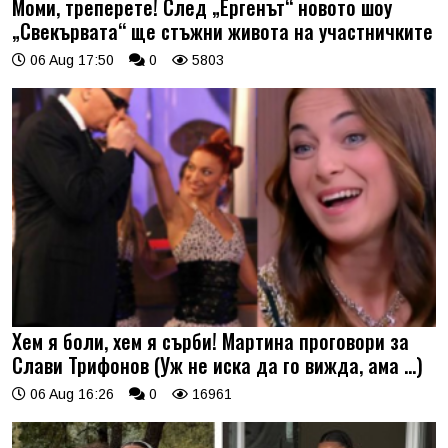
Моми, треперете! След „Ергенът“ новото шоу
„Свекървата“ ще стъжни живота на участничките
06 Aug 17:50
0
5803
Хем я боли, хем я сърби! Мартина проговори за
Слави Трифонов (Уж не иска да го вижда, ама …)
06 Aug 16:26
0
16961