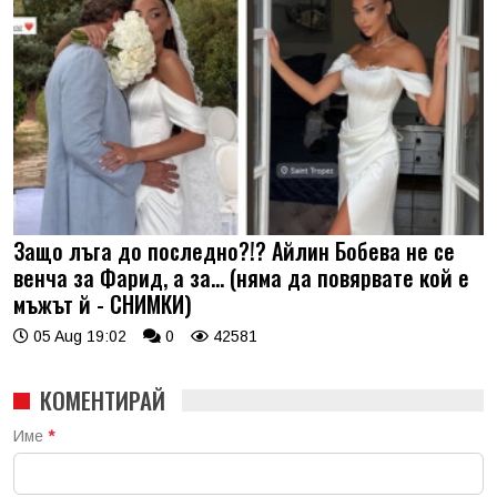
Защо лъга до последно?!? Айлин Бобева не се
венча за Фарид, а за... (няма да повярвате кой е
мъжът й - СНИМКИ)
05 Aug 19:02
0
42581
КОМЕНТИРАЙ
Име
*