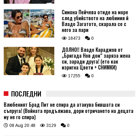
Симона Пейчева отиде на море
след убийството на любимия й
Владо Загатото, скарала се с
него за пари
18473
0
ДОЛНО!! Владо Караджов от
„Бригада Нов дом“ заряза жена
си, заради друга! (ето как
изригна Цвети + СНИМКИ)
17255
0
ПОСЛЕДНИ
Влюбеният Брад Пит не спира да атакува бившата си
съпруга! (Войната продължава, дори отричането на децата
му не го спира)
08 Aug 20:48
3129
0