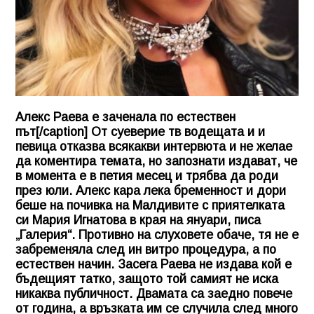
Алекс Раева е заченала по естествен
път[/caption] От суеверие тв водещата и и
певица отказва всякакви интервюта и не желае
да коментира темата, но запознати издават, че
в момента е в петия месец и трябва да роди
през юли. Алекс кара лека бременност и дори
беше на почивка на Малдивите с приятелката
си Мария Игнатова в края на януари, писа
„Галерия“. Противно на слуховете обаче, тя не е
забременяла след ин витро процедура, а по
естествен начин. Засега Раева не издава кой е
бъдещият татко, защото той самият не иска
никаква публичност. Двамата са заедно повече
от година, а връзката им се случила след много