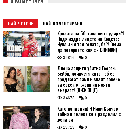
0 КОМЕНТАРА
НАЙ-ЧЕТЕНИ
НАЙ-КОМЕНТИРАНИ
Кризата на 50-така ли го удари?!
Надя издра лицето на Коцето:
Чука ли я тая голата, бе?! (няма
да повярвате коя е - СНИМКИ)
39816
0
Диона защити убития Георги:
Бейби, момичета като теб се
предлагат сами и знаят повече
за секса от жени на моята
възраст! (ВИЖ ОЩЕ)
34678
0
Като пандемия! И Ники Кънчев
тайно и полека се е разделил с
жена си
18718
0