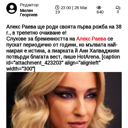
Редактор:
23:00 | 28 Mar
Милен
19
840
0
Георгиев
Алекс Раева ще роди своята първа рожба на 38
г., в трепетно очакване е!
Слухове за бременността на
Алекс Раева
се
пускат периодично от години, но мълвата най-
накрая е истина, а пиарката й Ани Халваджиян
потвърди благата вест, пише HotArena. [caption
id="attachment_423203" align="alignleft"
width="300"]