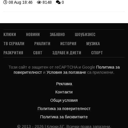
08 Aug 18:46
8148
0
КЛЮКИ
НОВИНИ
ЗАБАВНО
ШОУБИЗНЕС
ТВ СЕРИАЛИ
РИАЛИТИ
ИСТОРИЯ
МУЗИКА
РАЗКРИТИЯ
СВЯТ
ЗДРАВЕ И ДИЕТИ
СПОРТ
Този сайт е защитен от reCAPTCHA и Google
Политика за
поверителност
и
Условия за ползване
са приложени.
Реклама
Контакти
Общи условия
Политика за поверителност
Политика за бисквитките
© 2013 - 2026 | Клюки.БГ. Всички права запазени.