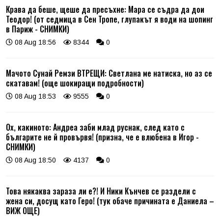
Крава да беше, щеше да пресъхне: Мара се съдра да дои
Теодор! (от седмица в Сен Тропе, глупакът я води на шопинг
в Париж - СНИМКИ)
08 Aug 18:56
8344
0
Мачото Сунай Ремзи ВТРЕЩИ: Светлана ме натиска, но аз се
скатавам! (още шокиращи подробности)
08 Aug 18:53
9555
0
Ох, какиното: Андреа заби млад руснак, след като с
българите не й провървя! (призна, че е влюбена в Игор -
СНИМКИ)
08 Aug 18:50
4137
0
Това някаква зараза ли е?! И Ники Кънчев се раздели с
жена си, досущ като Геро! (тук обаче причината е Даниела –
ВИЖ ОЩЕ)