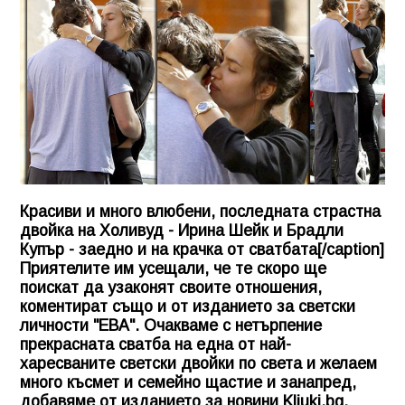
Красиви и много влюбени, последната страстна
двойка на Холивуд - Ирина Шейк и Брадли
Купър - заедно и на крачка от сватбата[/caption]
Приятелите им усещали, че те скоро ще
поискат да узаконят своите отношения,
коментират също и от изданието за светски
личности "ЕВА". Очакваме с нетърпение
прекрасната сватба на една от най-
харесваните светски двойки по света и желаем
много късмет и семейно щастие и занапред,
добавяме от изданието за новини
Kliuki.bg
.