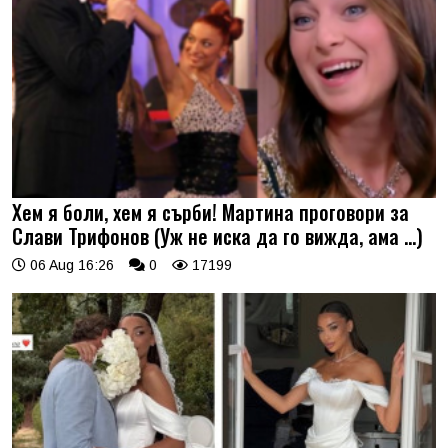
Хем я боли, хем я сърби! Мартина проговори за
Слави Трифонов (Уж не иска да го вижда, ама …)
06 Aug 16:26
0
17199