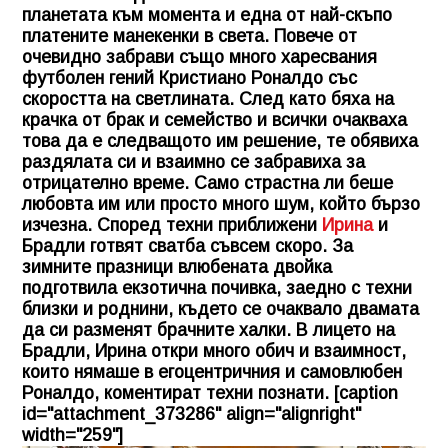
планетата към момента и една от най-скъпо
платените манекенки в света. Повече от
очевидно забрави също много харесвания
футболен гений Кристиано Роналдо със
скоростта на светлината. След като бяха на
крачка от брак и семейство и всички очакваха
това да е следващото им решение, те обявиха
раздялата си и взаимно се забравиха за
отрицателно време. Само страстна ли беше
любовта им или просто много шум, който бързо
изчезна. Според техни приближени
Ирина
и
Брадли готвят сватба съвсем скоро. За
зимните празници влюбената двойка
подготвила екзотична почивка, заедно с техни
близки и роднини, където се очаквало двамата
да си разменят брачните халки. В лицето на
Брадли, Ирина откри много обич и взаимност,
които нямаше в егоцентричния и самовлюбен
Роналдо, коментират техни познати. [caption
id="attachment_373286" align="alignright"
width="259"]