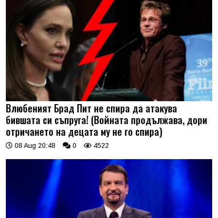
Влюбеният Брад Пит не спира да атакува
бившата си съпруга! (Войната продължава, дори
отричането на децата му не го спира)
08 Aug 20:48
0
4522