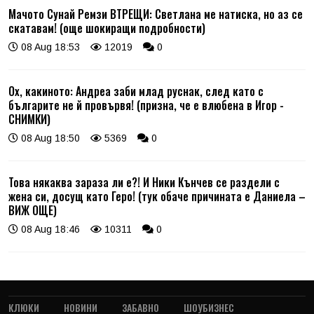
Мачото Сунай Ремзи ВТРЕЩИ: Светлана ме натиска, но аз се
скатавам! (още шокиращи подробности)
08 Aug 18:53
12019
0
Ох, какиното: Андреа заби млад руснак, след като с
българите не й провървя! (призна, че е влюбена в Игор -
СНИМКИ)
08 Aug 18:50
5369
0
Това някаква зараза ли е?! И Ники Кънчев се раздели с
жена си, досущ като Геро! (тук обаче причината е Даниела –
ВИЖ ОЩЕ)
08 Aug 18:46
10311
0
КЛЮКИ
НОВИНИ
ЗАБАВНО
ШОУБИЗНЕС