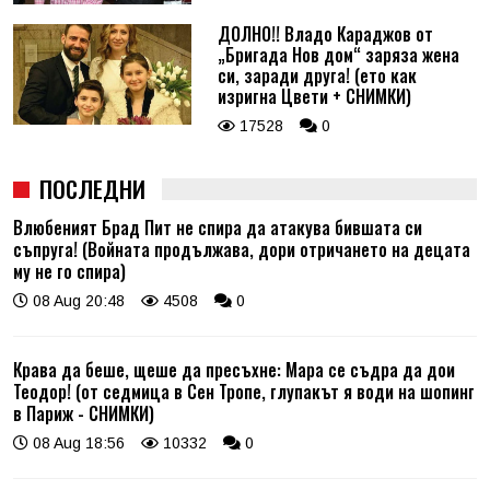
ДОЛНО!! Владо Караджов от
„Бригада Нов дом“ заряза жена
си, заради друга! (ето как
изригна Цвети + СНИМКИ)
17528
0
ПОСЛЕДНИ
Влюбеният Брад Пит не спира да атакува бившата си
съпруга! (Войната продължава, дори отричането на децата
му не го спира)
08 Aug 20:48
4508
0
Крава да беше, щеше да пресъхне: Мара се съдра да дои
Теодор! (от седмица в Сен Тропе, глупакът я води на шопинг
в Париж - СНИМКИ)
08 Aug 18:56
10332
0