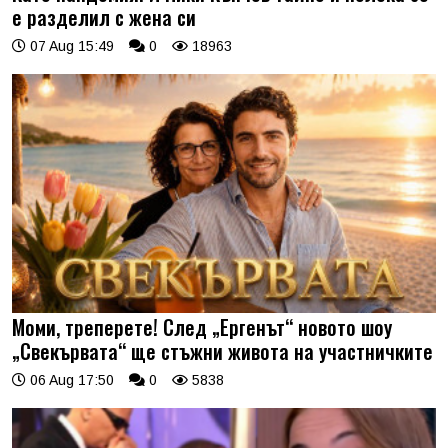
е разделил с жена си
07 Aug 15:49
0
18963
Моми, треперете! След „Ергенът“ новото шоу
„Свекървата“ ще стъжни живота на участничките
06 Aug 17:50
0
5838