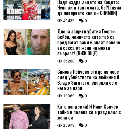
Надя издра лицето на Коцето:
Чука ли я тая голата, бе?! (няма
да повярвате коя е - СНИМКИ)
40439
0
Диона защити убития Георги:
Бейби, момичета като теб се
предлагат сами и знаят повече
за секса от жени на моята
възраст! (ВИЖ ОЩЕ)
35280
0
Симона Пейчева отиде на море
след убийството на любимия й
Владо Загатото, скарала се с
него за пари
19369
0
Като пандемия! И Ники Кънчев
тайно и полека се е разделил с
жена си
18949
0