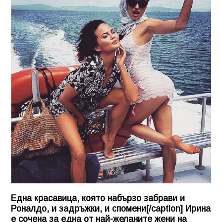
Една красавица, която набързо забрави и
Роналдо, и задръжки, и спомени[/caption] Ирина
е сочена за една от най-желаните жени на