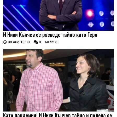
И Ники Кънчев се разведе тайно като Геро
08 Aug 13:30
0
5579
Като пандемия! И Ники Кънчев тайно и полека се