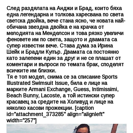
След раздялата на Анджи и Брад, които бяха
една легендарна и толкова харесвана по света
светска двойка, вече стана ясно, че новата най-
обичана звездна двойка е на крачка от
мелодията на Менделсон и това рязко увеличи
феновете им по света, защото и двамата са
супер известни вече. Става дума за Ирина
Шейк и Брадли Купър. Двамата са постоянно
като залепени един за друг и не се плашат от
коментари и въпроси по темата брак, споделят
всичките им близки.
Тя е топ модел, снима се за списание Sports
Illustrated Swimsuit Issue, била е лице на
марките Armani Exchange, Guess, Intimissimi,
Beach Bunny, Lacoste, а той истински супер
красавец за средите на Холивуд и лице на
няколко касови прожекции. [caption
id="attachment_373285" align="alignleft"
width="257"]