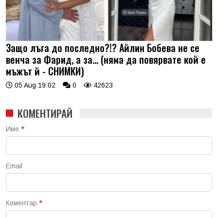
Защо лъга до последно?!? Айлин Бобева не се
венча за Фарид, а за... (няма да повярвате кой е
мъжът й - СНИМКИ)
05 Aug 19:02
0
42623
КОМЕНТИРАЙ
Име
*
Email
Коментар
*