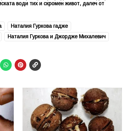
иската води тих и скромен живот, далеч от
а
Наталия Гуркова гадже
Наталия Гуркова и Джордже Михалевич