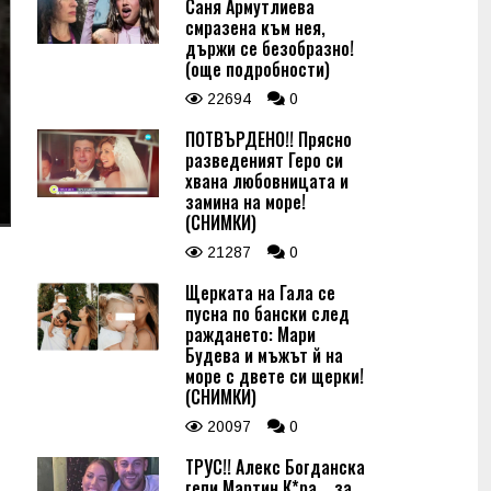
Саня Армутлиева
смразена към нея,
държи се безобразно!
(още подробности)
22694
0
ПОТВЪРДЕНО!! Прясно
разведеният Геро си
хвана любовницата и
замина на море!
(СНИМКИ)
21287
0
Щерката на Гала се
пусна по бански след
раждането: Мари
Будева и мъжът й на
море с двете си щерки!
(СНИМКИ)
20097
0
ТРУС!! Алекс Богданска
гепи Мартин К*ра... за