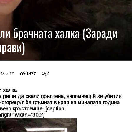
ли брачната халка (Заради
прави)
 Mar 19
1477
0
и халка
 реши да свали пръстена, напомнящ й за убития
ногорецът бе гръмнат в края на миналата година
вено кръстовище. [caption
right" width="300"]