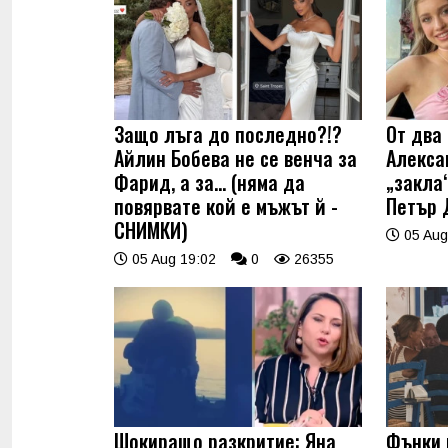
Защо лъга до последно?!?
От два 
Айлин Бобева не се венча за
Алекса
Фарид, а за... (няма да
„закла“
повярвате кой е мъжът й -
Петър 
СНИМКИ)
05 Aug
05 Aug 19:02
0
26355
Шокиращо разкритие: Яна
Фънки 