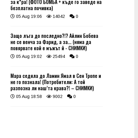
за к*ра! (ФОТО БОМБА + къде го заведе на
безплатна почивка)
05 Aug 19:06
14042
0
Защо лъга до последно?!? Айлин Бобева
не се венча за Фарид, а за... (няма да
повярвате кой е мъжът й - СНИМКИ)
05 Aug 19:02
25494
0
Мара седяла до Ламин Ямал в Сен Тропе и
не го познала! (Потребители: А той
разпозна ли наш’та крава?! – СНИМКИ)
05 Aug 18:58
9002
0