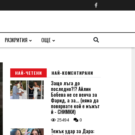
РАЗКРИТИЯ
ОЩЕ
НАЙ-ЧЕТЕНИ
НАЙ-КОМЕНТИРАНИ
Защо лъга до
последно?!? Айлин
Бобева не се венча за
Фарид, а за... (няма да
повярвате кой е мъжът
й - СНИМКИ)
25494
0
Тежък удар за Дара: