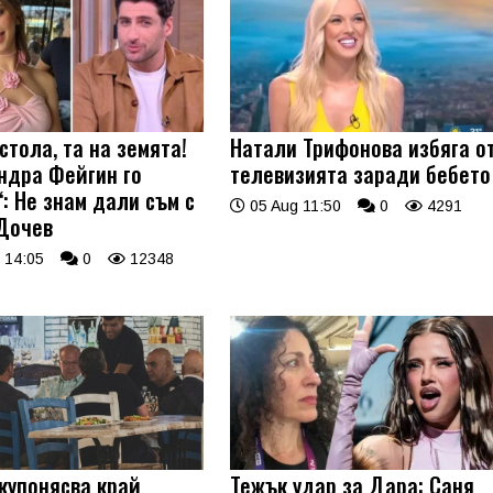
стола, та на земята!
Натали Трифонова избяга о
ндра Фейгин го
телевизията заради бебето
: Не знам дали съм с
05 Aug 11:50
0
4291
Дочев
 14:05
0
12348
купонясва край
Тежък удар за Дара: Саня