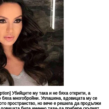
tion] Убийците му така и не бяха открити, а
о бяха многобройни. Уплашена, вдовицата му се
ното пространство, но вече е решила да продължи
вдовицата била именно тази-да прибере скъпият