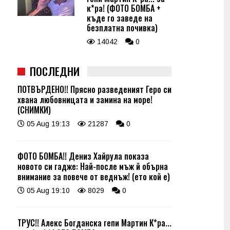
к*ра! (ФОТО БОМБА +
къде го заведе на
безплатна почивка)
14042
0
ПОСЛЕДНИ
ПОТВЪРДЕНО!! Прясно разведеният Геро си
хвана любовницата и замина на море!
(СНИМКИ)
05 Aug 19:13
21287
0
ФОТО БОМБА!! Дениз Хайрула показа
новото си гадже: Най-после мъж й обърна
внимание за повече от веднъж! (ето кой е)
05 Aug 19:10
8029
0
ТРУС!! Алекс Богданска гепи Мартин К*ра...