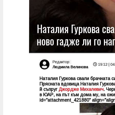
Наталия Гуркова сва
ново гадже ли го на
Редактор:
19:12 | 04
Людмила Велинова
Наталия Гуркова свали брачната с
Прясната вдовица Наталия Гуркова
й съпруг
Джордже Михалевич
. Чер
в ЮАР, на път към дома му, на ожи
id="attachment_421880" align="align