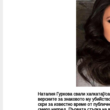
Наталия Гуркова свали халката[/cap
версиите за знаковото му убийств
скри за известно време от публич
смело напред. Първата стъпка на 