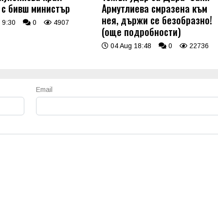
 с бивш министър
Армутлиева смразена към
нея, държи се безобразно!
 9:30
0
4907
(още подробности)
04 Aug 18:48
0
22736
Email