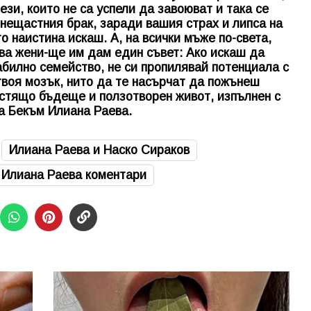
ези, които не са успели да завоюват и така се
нещастния брак, заради вашия страх и липса на
то наистина искаш. А, на всички мъже по-света,
ива жени-ще им дам един съвет: Ако искаш да
билно семейство, не си пропилявай потенциала с
твоя мозък, нито да те насърчат да пожънеш
естящо бъдеще и ползотворен живот, изпълнен с
а Бекъм Илиана Раева.
Илиана Раева и Наско Сираков
Илиана Раева коментари