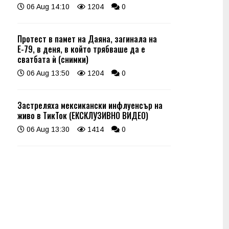
06 Aug 14:10
1204
0
Протест в памет на Даяна, загинала на
Е-79, в деня, в който трябваше да е
сватбата ѝ (снимки)
06 Aug 13:50
1204
0
Застреляха мексикански инфлуенсър на
живо в ТикТок (ЕКСКЛУЗИВНО ВИДЕО)
06 Aug 13:30
1414
0