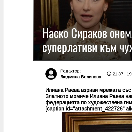
Наско Сираков онем
суперлативи към чу
Редактор:
21:37 | 19
Людмила Велинова
Илиана Раева взриви мрежата със 
Златното момиче Илиана Раева на
федерацията по художествена гимн
[caption id="attachment_422726" alig