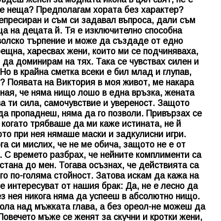
те неща? Предполагам хората без характер?
депресиран и съм си задавал въпроса, дали съм
ща на децата й. Тя е изключително способна
волско търпение и може да създаде от едно
рещна, харесвах жени, които ми се подчиняваха,
 да доминирам на тях. Така се чувствах силен и
Но в крайна сметка всеки е бил млад и глупав,
? Появата на Виктория в моя живот, ме накара
зная, че няма нищо лошо в една връзка, жената
ва ти сила, самочувствие и увереност. Защото
 да пропаднеш, няма да го позволи. Привързах се
когато трябваше да ми каже истината, не й
ото при нея нямаше маски и задкулисни игри.
га си мислих, че не ме обича, защото не е от
. С времето разбрах, че нейните комплименти са
остана до мен. Тогава осъзнах, че действията са
го по-голяма стойност. Затова искам да кажа на
се интересуват от нашия брак: Да, не е лесно да
ез нея никога няма да успееш в абсолютно нищо.
ола над мъжката глава, а без ореол-не можеш да
Повечето мъже се женят за скучни и кротки жени,