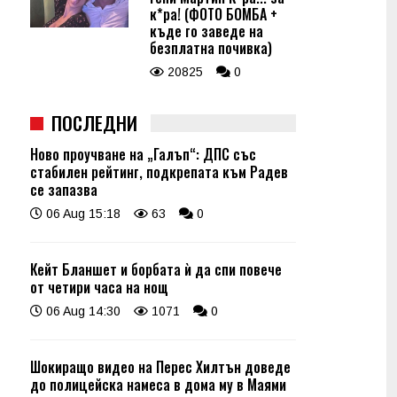
к*ра! (ФОТО БОМБА +
къде го заведе на
безплатна почивка)
20825
0
ПОСЛЕДНИ
Ново проучване на „Галъп“: ДПС със
стабилен рейтинг, подкрепата към Радев
се запазва
06 Aug 15:18
63
0
Кейт Бланшет и борбата ѝ да спи повече
от четири часа на нощ
06 Aug 14:30
1071
0
Шокиращо видео на Перес Хилтън доведе
до полицейска намеса в дома му в Маями