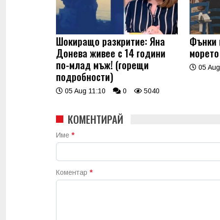
Шокиращо разкритие: Яна
Фънки 
Донева живее с 14 години
морето
по-млад мъж! (горещи
05 Aug
подробности)
05 Aug 11:10
0
5040
КОМЕНТИРАЙ
Име
*
Коментар
*