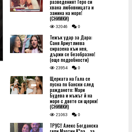
разведеният Геро си
хвана любовницата и
замина на море!
(СНИМКИ)
32046
0
Тежък удар за Дара:
Саня Армутлиева
смразена към нея,
държи се безобразно!
(още подробности)
23954
0
Щерката на Гала се
пусна по бански след
раждането: Мари
Будева и мъжът й на
море с двете си щерки!
(СНИМКИ)
21063
0
ТРУС!! Алекс Богданска
гепи Мартин К*ра... за