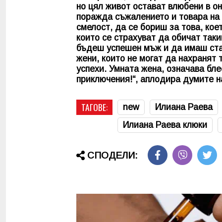
но цял живот остават влюбени в он
поражда съжалението и товара на 
смелост, да се бориш за това, кое
които се страхуват да обичат так
бъдеш успешен мъж и да имаш ста
жени, които не могат да нахранят 
успехи. Умната жена, означава бл
приключения!“, аплодира думите н
ТАГОВЕ:
new
Илиана Раева
Илиана Раева клюки
СПОДЕЛИ: