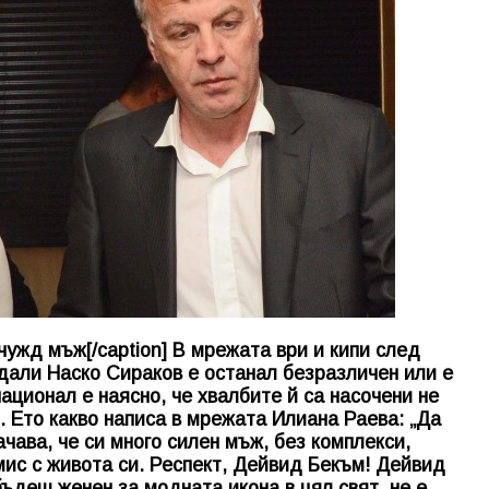
чужд мъж[/caption] В мрежата ври и кипи след
 дали Наско Сираков е останал безразличен или е
ационал е наясно, че хвалбите й са насочени не
. Ето какво написа в мрежата Илиана Раева: „Да
чава, че си много силен мъж, без комплекси,
мис с живота си. Респект, Дейвид Бекъм! Дейвид
бъдеш женен за модната икона в цял свят, не е