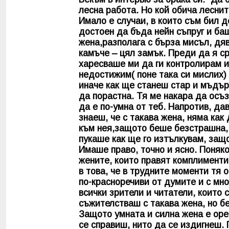
лесна работа. Но кой обича лесни
Имало е случаи, в които съм бил 
достоен да бъда нейн съпруг и ба
жена,разполага с бърза мисъл, дя
камъче – цял замък. Преди да я с
харесваше ми да ги контролирам и
недостижим( поне така си мислих) 
иначе как ще станеш стар и мъдър
да порастна. Тя ме накара да осъ
да е по-умна от теб. Напротив, да
знаеш, че с такава жена, няма как
към нея,защото беше безстрашна, 
пукаше как ще го изтълкувам, защ
Имаше право, точно и ясно. Поняко
жените, които правят комплименти
в това, че в трудните моменти тя 
по-красноречиви от думите и с мно
всички зрители и читатели, които 
съжителстваш с такава жена, но б
Защото умната и силна жена е оре
се справиш, нито да се издигнеш. 