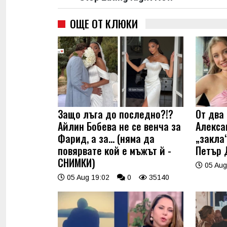
ОЩЕ ОТ КЛЮКИ
Защо лъга до последно?!?
От два 
Айлин Бобева не се венча за
Алекса
Фарид, а за... (няма да
„закла“
повярвате кой е мъжът й -
Петър 
СНИМКИ)
05 Aug
05 Aug 19:02
0
35140