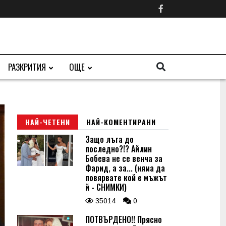
РАЗКРИТИЯ
ОЩЕ
НАЙ-ЧЕТЕНИ
НАЙ-КОМЕНТИРАНИ
Защо лъга до
последно?!? Айлин
Бобева не се венча за
Фарид, а за... (няма да
повярвате кой е мъжът
й - СНИМКИ)
35014
0
ПОТВЪРДЕНО!! Прясно