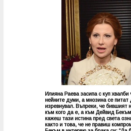
Илияна Раева засипа с куп хвалби 
нейните думи, а мнозина се питат
изревнувал. Въпреки, че бившият н
към кого да е, а към Дейвид Бекъм
кажеш тази истина пред света озна
както и това, че не правиш компро
Бекъм в интервю за брака си: “Да 