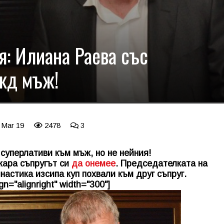
я: Илиана Раева със
жд мъж!
 Mar 19
2478
3
суперлативи към мъж, но не нейния!
кара съпругът си
да онемее
. Председателката на
астика изсипа куп похвали към друг съпруг.
n="alignright" width="300"]