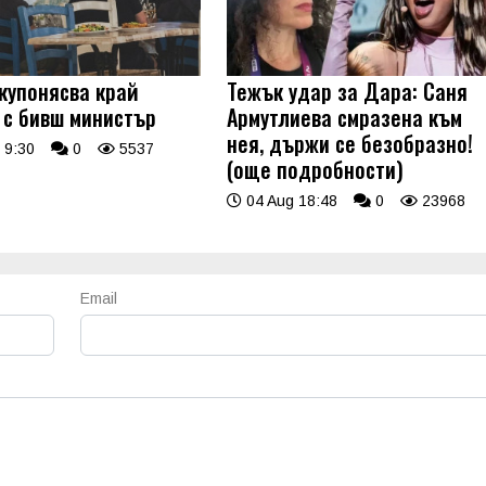
купонясва край
Тежък удар за Дара: Саня
 с бивш министър
Армутлиева смразена към
нея, държи се безобразно!
 9:30
0
5537
(още подробности)
04 Aug 18:48
0
23968
Email