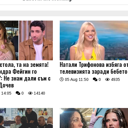
стола, та на земята!
Натали Трифонова избяга о
ндра Фейгин го
телевизията заради бебето
: Не знам дали съм с
05 Aug 11:50
0
4935
Дочев
 14:05
0
14140