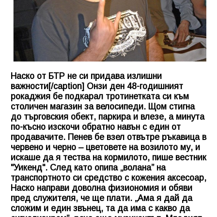
Наско от БТР не си придава излишни
важности[/caption] Онзи ден 48-годишният
рокаджия бе подкарал тротинетката си към
столичен магазин за велосипеди. Щом стигна
до търговския обект, паркира и влезе, а минута
по-късно изскочи обратно навън с един от
продавачите. Пенев бе взел отвътре ръкавица в
червено и черно – цветовете на возилото му, и
искаше да я тества на кормилото, пише вестник
"Уикенд". След като опипа „волана” на
транспортното си средство с кожения аксесоар,
Наско направи доволна физиономия и обяви
пред служителя, че ще плати. „Ама я дай да
сложим и един звънец, та да има с какво да