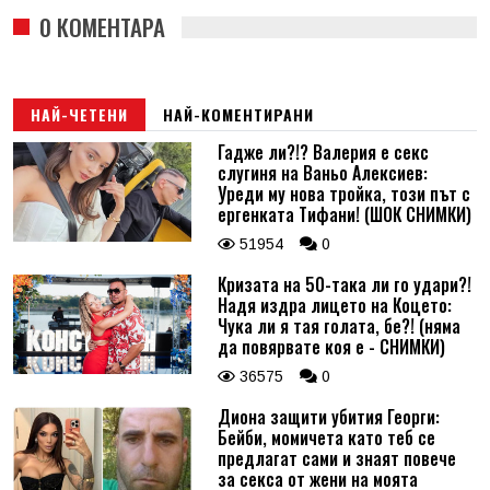
0 КОМЕНТАРА
НАЙ-ЧЕТЕНИ
НАЙ-КОМЕНТИРАНИ
Гадже ли?!? Валерия е секс
слугиня на Ваньо Алексиев:
Уреди му нова тройка, този път с
ергенката Тифани! (ШОК СНИМКИ)
51954
0
Кризата на 50-така ли го удари?!
Надя издра лицето на Коцето:
Чука ли я тая голата, бе?! (няма
да повярвате коя е - СНИМКИ)
36575
0
Диона защити убития Георги:
Бейби, момичета като теб се
предлагат сами и знаят повече
за секса от жени на моята