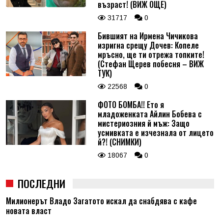
възраст! (ВИЖ ОЩЕ)
31717
0
Бившият на Ирмена Чичикова
изригна срещу Дочев: Копеле
мръсно, ще ти отрежа топките!
(Стефан Щерев побесня – ВИЖ
ТУК)
22568
0
ФОТО БОМБА!! Ето я
младоженката Айлин Бобева с
мистериозния й мъж: Защо
усмивката е изчезнала от лицето
й?! (СНИМКИ)
18067
0
ПОСЛЕДНИ
Милионерът Владо Загатото искал да снабдява с кафе
новата власт