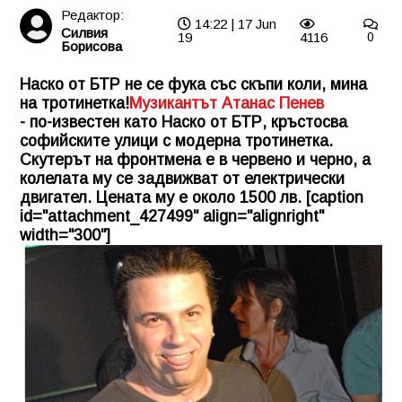
Редактор:
14:22 | 17 Jun
Силвия
19
4116
0
Борисова
Наско от БТР не се фука със скъпи коли, мина
на тротинетка!
Музикантът Атанас Пенев
- по-известен като Наско от БТР, кръстосва
софийските улици с модерна тротинетка.
Скутерът на фронтмена е в червено и черно, а
колелата му се задвижват от електрически
двигател. Цената му е около 1500 лв. [caption
id="attachment_427499" align="alignright"
width="300"]