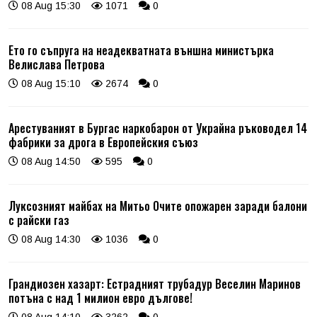
08 Aug 15:30
1071
0
Ето го съпруга на неадекватната външна министърка
Велислава Петрова
08 Aug 15:10
2674
0
Арестуваният в Бургас наркобарон от Украйна ръководел 14
фабрики за дрога в Европейския съюз
08 Aug 14:50
595
0
Луксозният майбах на Митьо Очите опожарен заради балони
с райски газ
08 Aug 14:30
1036
0
Грандиозен хазарт: Естрадният трубадур Веселин Маринов
потъна с над 1 милион евро дългове!
08 Aug 14:10
3262
0