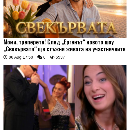
Моми, треперете! След „Ергенът“ новото шоу
„Свекървата“ ще стъжни живота на участничките
06 Aug 17:50
0
5537