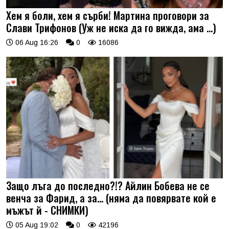
Хем я боли, хем я сърби! Мартина проговори за
Слави Трифонов (Уж не иска да го вижда, ама …)
06 Aug 16:26
0
16086
Защо лъга до последно?!? Айлин Бобева не се
венча за Фарид, а за... (няма да повярвате кой е
мъжът й - СНИМКИ)
05 Aug 19:02
0
42196