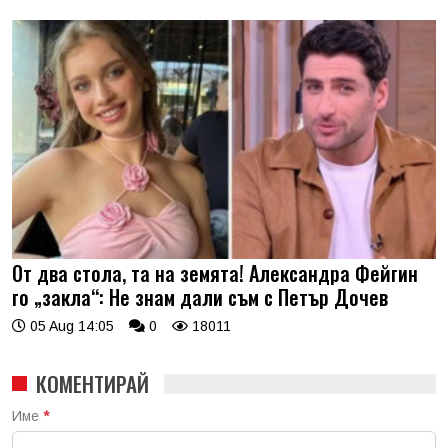
От два стола, та на земята! Александра Фейгин
го „закла“: Не знам дали съм с Петър Дочев
05 Aug 14:05
0
18011
КОМЕНТИРАЙ
Име
*