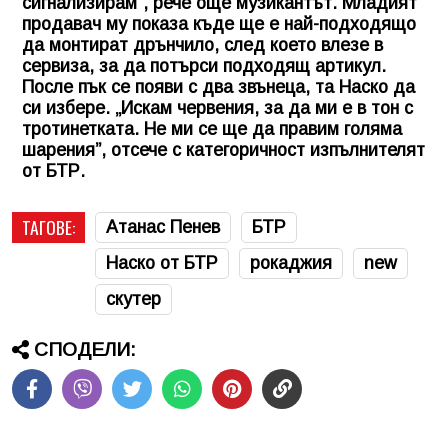
сигнализирам”, рече още музикантът. Младият
продавач му показа къде ще е най-подходящо
да монтират дрънчило, след което влезе в
сервиза, за да потърси подходящ артикул.
После пък се появи с два звънеца, та Наско да
си избере. „Искам червения, за да ми е в тон с
тротинетката. Не ми се ще да правим голяма
шарения”, отсече с категоричност изпълнителят
от БТР.
ТАГОВЕ:
Атанас Пенев
БТР
Наско от БТР
рокаджия
new
скутер
СПОДЕЛИ: