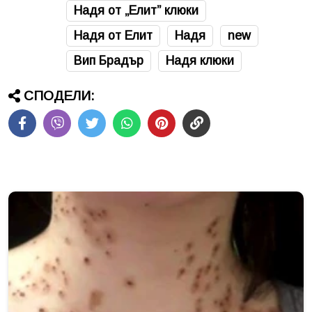
Надя от „Елит” клюки
Надя от Елит
Надя
new
Вип Брадър
Надя клюки
СПОДЕЛИ: