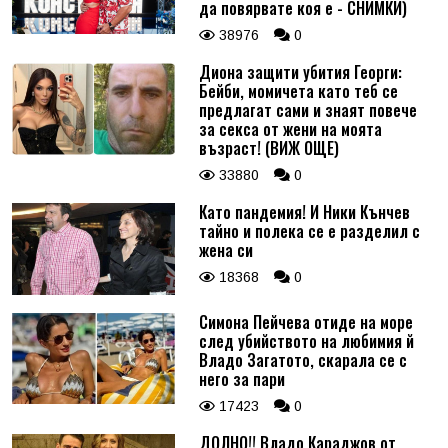
да повярвате коя е - СНИМКИ)
38976
0
Диона защити убития Георги:
Бейби, момичета като теб се
предлагат сами и знаят повече
за секса от жени на моята
възраст! (ВИЖ ОЩЕ)
33880
0
Като пандемия! И Ники Кънчев
тайно и полека се е разделил с
жена си
18368
0
Симона Пейчева отиде на море
след убийството на любимия й
Владо Загатото, скарала се с
него за пари
17423
0
ДОЛНО!! Владо Караджов от