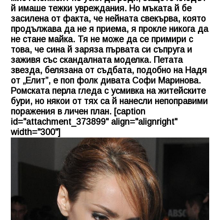
й имаше тежки увреждания. Но мъката й бе
засилена от факта, че нейната свекърва, която
продължава да не я приема, я прокле никога да
не стане майка. Тя не може да се примири с
това, че сина й заряза първата си съпруга и
заживя със скандалната моделка. Петата
звезда, белязана от съдбата, подобно на
Надя
от „Елит”, е поп фолк дивата Софи Маринова.
Ромската перла гледа с усмивка на житейските
бури, но някои от тях са й нанесли непоправими
поражения в личен план. [caption
id="attachment_373899" align="alignright"
width="300"]