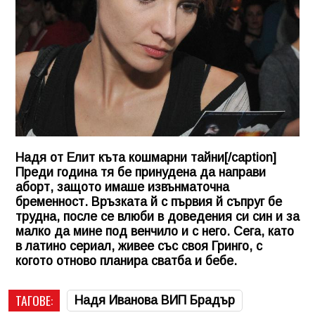
Надя от Елит къта кошмарни тайни[/caption]
Преди година тя бе принудена да направи
аборт, защото имаше извънматочна
бременност. Връзката й с първия й съпруг бе
трудна, после се влюби в доведения си син и за
малко да мине под венчило и с него. Сега, като
в латино сериал, живее със своя Гринго, с
когото отново планира сватба и бебе.
ТАГОВЕ:
Надя Иванова ВИП Брадър