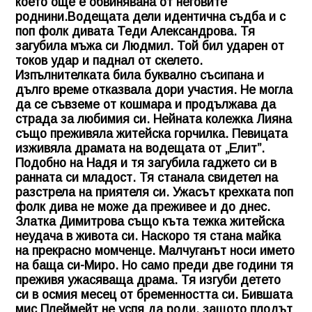
което още е обвинявана от неговите
роднини.Водещата дели идентична съдба и с
поп фолк дивата Теди Александрова. Тя
загубила мъжа си Людмил. Той бил ударен от
токов удар и паднал от скелето.
Изпълнителката била буквално съсипана и
дълго време отказвала дори участия. Не могла
да се съвземе от кошмара и продължава да
страда за любимия си. Нейната колежка Лияна
също преживяла житейска горчилка. Певицата
изживяла драмата на водещата от „Елит”.
Подобно на Надя и тя загубила гаджето си в
ранната си младост. Тя станала свидетел на
разстрела на приятеля си. Ужасът крехката поп
фолк дива не може да преживее и до днес.
Златка Димитрова също къта тежка житейска
неудача в живота си. Наскоро тя стана майка
на прекрасно момченце. Малчуганът носи името
на баща си-Миро. Но само преди две години тя
преживя ужасяваща драма. Тя изгуби детето
си в осмия месец от бременността си. Бившата
мис Плеймейт не успя да роди, защото плодът