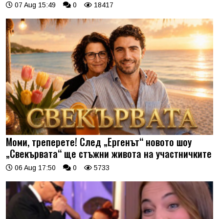
07 Aug 15:49
0
18417
Моми, треперете! След „Ергенът“ новото шоу
„Свекървата“ ще стъжни живота на участничките
06 Aug 17:50
0
5733