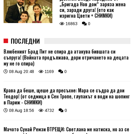
„Бригада Нов дом“ заряза жена
си, заради друга! (ето как
изригна Цвети + СНИМКИ)
16863
0
ПОСЛЕДНИ
Влюбеният Брад Пит не спира да атакува бившата си
съпруга! (Войната продължава, дори отричането на децата
му не го спира)
08 Aug 20:48
1169
0
Крава да беше, щеше да пресъхне: Мара се съдра да дои
Теодор! (от седмица в Сен Тропе, глупакът я води на шопинг
в Париж - СНИМКИ)
08 Aug 18:56
4732
0
Мачото Сунай Ремзи ВТРЕЩИ: Светлана ме натиска, но аз се