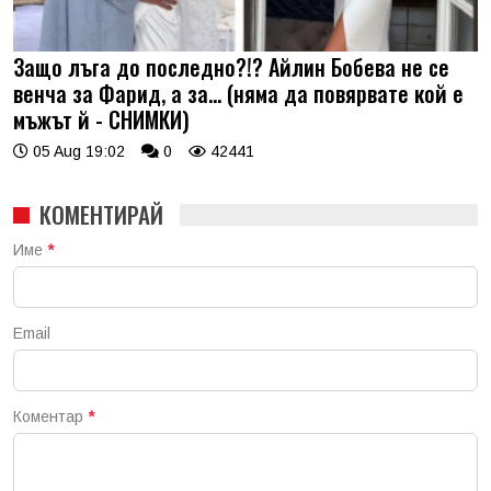
Защо лъга до последно?!? Айлин Бобева не се
венча за Фарид, а за... (няма да повярвате кой е
мъжът й - СНИМКИ)
05 Aug 19:02
0
42441
КОМЕНТИРАЙ
Име
*
Email
Коментар
*