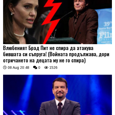
Влюбеният Брад Пит не спира да атакува
бившата си съпруга! (Войната продължава, дори
отричането на децата му не го спира)
08 Aug 20:48
0
1526