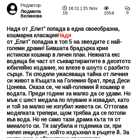
Редактор:
18:11 | 15 Nov
Людмила
16
1554
0
Велинова
Надя от „Елит” попада в една своеобразна,
кошмарна класация
Надя
от „Елит” попадна в топ 5 на звездите с най-
големи драми! Бившата брадърка крие
истински кошмар в личен план. Нежната екс
водеща бе част от съквартирантите в десетото
юбилейно издание, но влезе в шоуто с разбито
сърце. Тя сподели ужасяваща тайна от личния
си живот в Къщата на Големия брат, пред Деси
Цонева. Оказа се, че най-големия й кошмар е
водата. Преди години за малко да се удави. Но
мъж с шест медала по плуване я извадил, като
и той за малко не изгубил живота си. Оттогава
моделката трепери, щом трябва да се потопи
във вода. Но не само тази драма къта тя от
миналото си. Тя загубила и годеника си, при
нелеп инцидент, който издъхнал в ръцете й. За