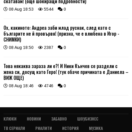
скатавам! (още шокиращи подробности)
08 Aug 18:53
5544
0
Ох, какиното: Андреа заби млад руснак, след като с
българите не й провървя! (призна, че е влюбена в Игор -
СНИМКИ)
08 Aug 18:50
2387
0
Това някаква зараза ли е?! И Ники Кънчев се раздели с
жена си, досущ като Геро! (тук обаче причината е Даниела –
ВИЖ ОЩЕ)
08 Aug 18:46
4746
0
КЛЮКИ
НОВИНИ
ЗАБАВНО
ШОУБИЗНЕС
ТВ СЕРИАЛИ
РИАЛИТИ
ИСТОРИЯ
МУЗИКА