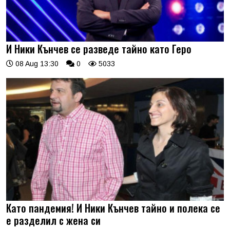
И Ники Кънчев се разведе тайно като Геро
08 Aug 13:30
0
5033
Като пандемия! И Ники Кънчев тайно и полека се
е разделил с жена си