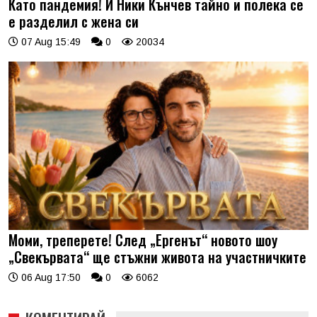
Като пандемия! И Ники Кънчев тайно и полека се
е разделил с жена си
07 Aug 15:49
0
20034
Моми, треперете! След „Ергенът“ новото шоу
„Свекървата“ ще стъжни живота на участничките
06 Aug 17:50
0
6062