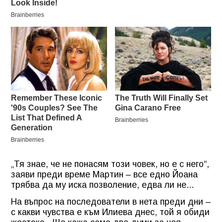
„Тя знае, че не понасям този човек, но е с него“,
заяви преди време Мартин – все едно Йоана
трябва да му иска позволение, едва ли не...
На въпрос на последователи в нета преди дни –
с какви чувства е към Илиева днес, той я обиди