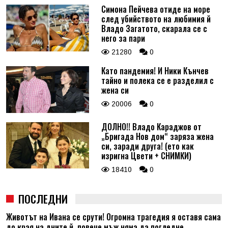
Симона Пейчева отиде на море
след убийството на любимия й
Владо Загатото, скарала се с
него за пари
21280
0
Като пандемия! И Ники Кънчев
тайно и полека се е разделил с
жена си
20006
0
ДОЛНО!! Владо Караджов от
„Бригада Нов дом“ заряза жена
си, заради друга! (ето как
изригна Цвети + СНИМКИ)
18410
0
ПОСЛЕДНИ
Животът на Ивана се срути! Огромна трагедия я оставя сама
до края на дните й, повече мъж няма да погледне