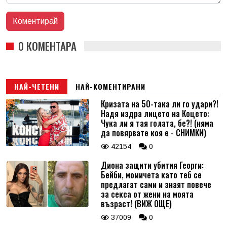
0 КОМЕНТАРА
НАЙ-ЧЕТЕНИ
НАЙ-КОМЕНТИРАНИ
Кризата на 50-така ли го удари?!
Надя издра лицето на Коцето:
Чука ли я тая голата, бе?! (няма
да повярвате коя е - СНИМКИ)
42154
0
Диона защити убития Георги:
Бейби, момичета като теб се
предлагат сами и знаят повече
за секса от жени на моята
възраст! (ВИЖ ОЩЕ)
37009
0