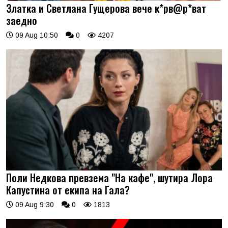
Златка и Светлана Гущерова вече к*рв@р*ват
заедно
09 Aug 10:50
0
4207
Поли Недкова превзема "На кафе", шутира Лора
Капустина от екипа на Гала?
09 Aug 9:30
0
1813