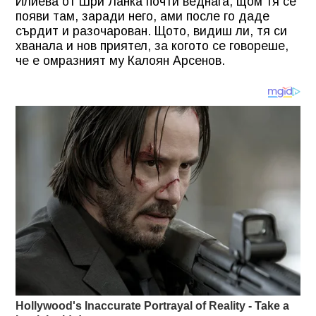
Илиева от Шри Ланка почти веднага, щом тя се
появи там, заради него, ами после го даде
сърдит и разочарован. Щото, видиш ли, тя си
хванала и нов приятел, за когото се говореше,
че е омразният му Калоян Арсенов.