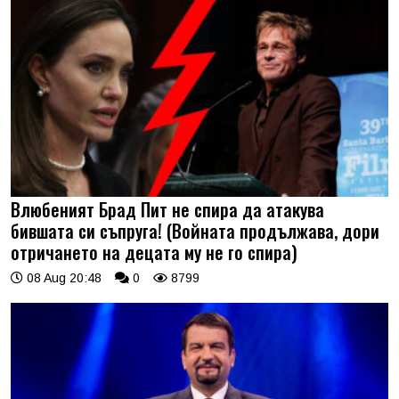
Влюбеният Брад Пит не спира да атакува
бившата си съпруга! (Войната продължава, дори
отричането на децата му не го спира)
08 Aug 20:48
0
8799