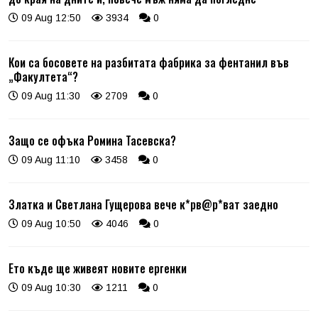
09 Aug 12:50
3934
0
Кои са босовете на разбитата фабрика за фентанил във
„Факултета“?
09 Aug 11:30
2709
0
Защо се офъка Ромина Тасевска?
09 Aug 11:10
3458
0
Златка и Светлана Гущерова вече к*рв@р*ват заедно
09 Aug 10:50
4046
0
Ето къде ще живеят новите ергенки
09 Aug 10:30
1211
0