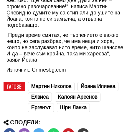
жестоко. „Ще кажа само две думи за нея –
огромно разочарование!“, написа Мартин.
Очевидно думите му са стигнали до ушите на
Йоана, която не си замълча, а отвърна
подобаващо.
„Преди време смятах, че търпението е важно
нещо, но сега разбрах, че има неща и хора,
които не заслужават нито време, нито шансове.
И да – вече съм крайна, така ми харесва“,
заяви Йоана.
Източник: Crimesbg.com
ТАГОВЕ:
Мартин Николов
Йоана Илиева
Елвиса
Калоян Арсенов
Ергенът
Шри Ланка
СПОДЕЛИ: