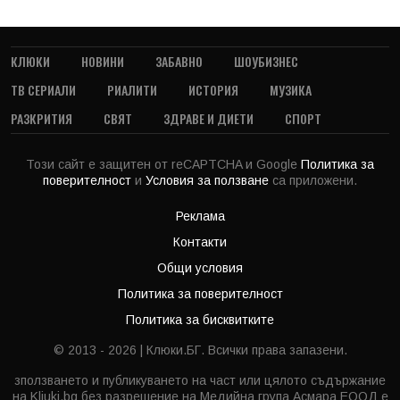
КЛЮКИ
НОВИНИ
ЗАБАВНО
ШОУБИЗНЕС
ТВ СЕРИАЛИ
РИАЛИТИ
ИСТОРИЯ
МУЗИКА
РАЗКРИТИЯ
СВЯТ
ЗДРАВЕ И ДИЕТИ
СПОРТ
Този сайт е защитен от reCAPTCHA и Google
Политика за
поверителност
и
Условия за ползване
са приложени.
Реклама
Контакти
Общи условия
Политика за поверителност
Политика за бисквитките
© 2013 - 2026 | Клюки.БГ. Всички права запазени.
зползването и публикуването на част или цялото съдържание
на Kliuki.bg без разрешение на Медийна група Асмара ЕООД е