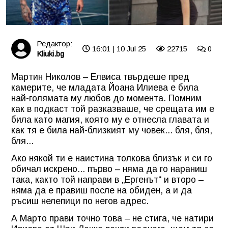
Редактор:
16:01 | 10 Jul 25
22715
0
Kliuki.bg
Мартин Николов – Елвиса твърдеше пред
камерите, че младата Йоана Илиева е била
най-голямата му любов до момента. Помним
как в подкаст той разказваше, че срещата им е
била като магия, която му е отнесла главата и
как тя е била най-близкият му човек... бля, бля,
бля...
Ако някой ти е наистина толкова близък и си го
обичал искрено... първо – няма да го нараниш
така, както той направи в „Ергенът“ и второ –
няма да е правиш после на обиден, а и да
ръсиш нелепици по негов адрес.
А Марто прави точно това – не стига, че натири