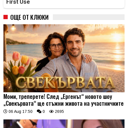
First Use
ОЩЕ ОТ КЛЮКИ
Моми, треперете! След „Ергенът“ новото шоу
„Свекървата“ ще стъжни живота на участничките
06 Aug 17:50
0
2695