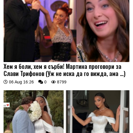
Хем я боли, хем я сърби! Мартина проговори за
Слави Трифонов (Уж не иска да го вижда, ама …)
06 Aug 16:26
0
8799