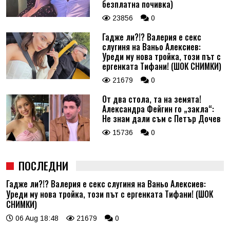
безплатна почивка)
23856
0
Гадже ли?!? Валерия е секс
слугиня на Ваньо Алексиев:
Уреди му нова тройка, този път с
ергенката Тифани! (ШОК СНИМКИ)
21679
0
От два стола, та на земята!
Александра Фейгин го „закла“:
Не знам дали съм с Петър Дочев
15736
0
ПОСЛЕДНИ
Гадже ли?!? Валерия е секс слугиня на Ваньо Алексиев:
Уреди му нова тройка, този път с ергенката Тифани! (ШОК
СНИМКИ)
06 Aug 18:48
21679
0