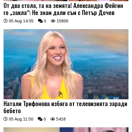
От два стола, та на земята! Александра Фейгин
го „закла“: Не знам дали съм с Петър Дочев
05 Aug 14:05
0
15806
Натали Трифонова избяга от телевизията заради
бебето
05 Aug 11:50
0
5418