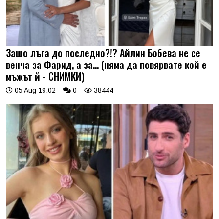
Защо лъга до последно?!? Айлин Бобева не се
венча за Фарид, а за... (няма да повярвате кой е
мъжът й - СНИМКИ)
05 Aug 19:02
0
38444