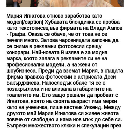
Мария Игнатова отново заработва като
модел[/caption] Хубавата блондинка се пробва
като текстописец във фирмата на Влади Ампов
- Графа. Оказа се обаче, че от това не се
печели много. Затова чаровницата започна да
се снима в рекламни фотосесии срещу
хонорари. Най-новата й изява е за модна
марка, която залага в рекламите си не на
професионални модели, а на жени от
шоубизнеса. Преди да вземат Мария, в същата
фирма правиха фотосесии с актрисата Деси
Бакърджиева. Напоследък обаче тя се е
позакръглила и не влизала в габаритите на
тоалетите им. Ето защо решили да пробват с
Игнатова, която на своята възраст има мерки
като на ученичка, пише вестник Уикенд. Между
другото май Мария Игнатова си живее живота
повече от свободно и няма нов мъж до себе си.
Въпреки множеството клюки и спекулации през