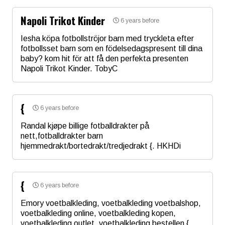
Napoli Trikot Kinder
6 years before
Iesha köpa fotbollströjor barn med tryckleta efter
fotbollsset barn som en födelsedagspresent till dina
baby? kom hit för att få den perfekta presenten
Napoli Trikot Kinder. TobyC
Име
*
{
6 years before
Email
Randal kjøpe billige fotballdrakter på
nett,fotballdrakter barn
hjemmedrakt/bortedrakt/tredjedrakt {. HKHDi
Коментар
*
Име
*
{
6 years before
Email
Emory voetbalkleding, voetbalkleding voetbalshop,
voetbalkleding online, voetbalkleding kopen,
voetbalkleding outlet, voetbalkleding bestellen {,