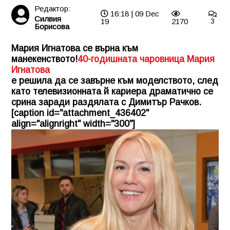
Редактор:
16:18 | 09 Dec
Силвия
19
2170
3
Борисова
Мария Игнатова се върна към
манекенството!
40-годишната чаровница Мария
Игнатова
е решила да се завърне към моделството, след
като телевизионната й кариера драматично се
срина заради раздялата с Димитър Рачков.
[caption id="attachment_436402"
align="alignright" width="300"]