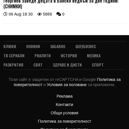
Георгиев заведе децата в Банско веднъж за две години!
(СНИМКИ)
06 Aug 18:30
5866
0
КЛЮКИ
НОВИНИ
ЗАБАВНО
ШОУБИЗНЕС
ТВ СЕРИАЛИ
РИАЛИТИ
ИСТОРИЯ
МУЗИКА
РАЗКРИТИЯ
СВЯТ
ЗДРАВЕ И ДИЕТИ
СПОРТ
Този сайт е защитен от reCAPTCHA и Google
Политика за
поверителност
и
Условия за ползване
са приложени.
Реклама
Контакти
Общи условия
Политика за поверителност