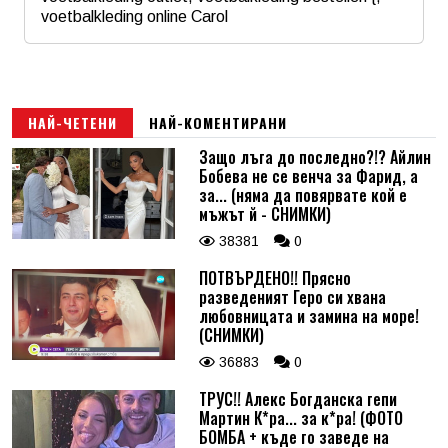
Коментар
*
voetbalkleding online Carol
Име
*
Email
НАЙ-ЧЕТЕНИ
НАЙ-КОМЕНТИРАНИ
Защо лъга до последно?!? Айлин
Бобева не се венча за Фарид, а
Коментар
*
за... (няма да повярвате кой е
мъжът й - СНИМКИ)
38381
0
ПОТВЪРДЕНО!! Прясно
разведеният Геро си хвана
любовницата и замина на море!
(СНИМКИ)
36883
0
ТРУС!! Алекс Богданска гепи
Мартин К*ра... за к*ра! (ФОТО
БОМБА + къде го заведе на