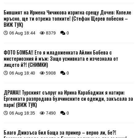
Бившият на Ирмена Чичикова изригна срещу Дочев: Копеле
мръсно, ще ти отрежа топките! (Стефан Щерев побесня –
ВИЖ ТУК)
06 Aug 18:44
8379
0
ФОТО БОМБА!! Ето я младоженката Айлин Бобева с
мистериозния й мъж: Защо усмивката е изчезнала от
лицето й?! (СНИМКИ)
06 Aug 18:40
5908
0
ДРАМА!! Турският съпруг на Ирина Карабаджак я натири:
Ергенката разпродава булчинските си одежди, закъсала за
пари! (ВИЖ ТУК)
06 Aug 18:35
7490
0
Благо Джизъса бил баща за пример – верно ли, бе?!