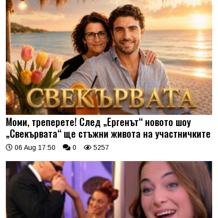
Моми, треперете! След „Ергенът“ новото шоу
„Свекървата“ ще стъжни живота на участничките
06 Aug 17:50
0
5257