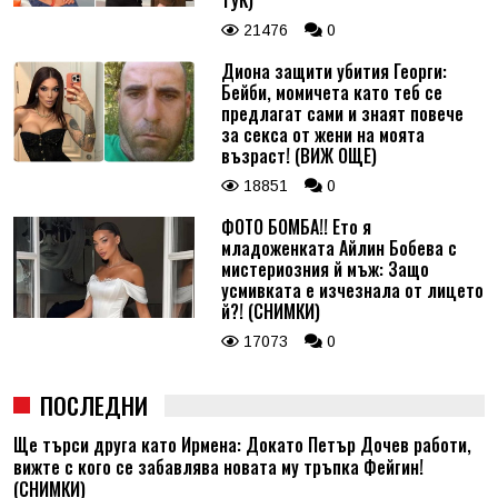
21476
0
Диона защити убития Георги:
Бейби, момичета като теб се
предлагат сами и знаят повече
за секса от жени на моята
възраст! (ВИЖ ОЩЕ)
18851
0
ФОТО БОМБА!! Ето я
младоженката Айлин Бобева с
мистериозния й мъж: Защо
усмивката е изчезнала от лицето
й?! (СНИМКИ)
17073
0
ПОСЛЕДНИ
Ще търси друга като Ирмена: Докато Петър Дочев работи,
вижте с кого се забавлява новата му тръпка Фейгин!
(СНИМКИ)