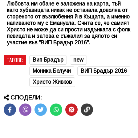
Любовта им обаче е заложена на карта, тъй
като хубавицата никак не останала доволна от
стореното от възлюбения й в Къщата, а именно
напиването му с Емануела. Счита се, че самият
Христо не може да си прости издънката с фолк
певицата и затова е съжалил за цялото си
участие във "ВИП Брадър 2016".
ТАГОВЕ:
Вип Брадър
new
Моника Белучи
ВИП Брадър 2016
Христо Живков
СПОДЕЛИ: