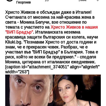
Георгиев
Христо Живков е обсъждан даже в Италия!
Считаната от мнозина за най-красива жена в
света - Моника Белучи, взе отношение по
темата с участието на
Христо Живков в нашия
"ВИП Брадър"
. Италианската неземна
красавица защити българския си колега, научи
Kliuki.bg
. "Познавам Христо от доста години и
знам, че е прекрасен човек. Разбрах, че е
участвал във "ВИП Брадър" в България. Това е
риск, който не всеки би предприел." - споделя
Моника, цитирана от италиански ежедневник.
[caption id="attachment_374051" align="alignleft"
width="263"]