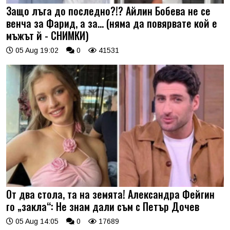
Защо лъга до последно?!? Айлин Бобева не се
венча за Фарид, а за... (няма да повярвате кой е
мъжът й - СНИМКИ)
05 Aug 19:02
0
41531
От два стола, та на земята! Александра Фейгин
го „закла“: Не знам дали съм с Петър Дочев
05 Aug 14:05
0
17689