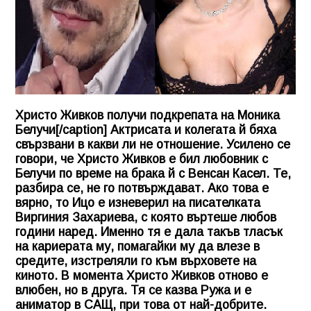
Христо Живков получи подкрепата на Моника
Белучи[/caption] Актрисата и колегата й бяха
свързвани в какви ли не отношение. Усилено се
говори, че Христо Живков е бил любовник с
Белучи по време на брака й с Венсан Касел. Те,
разбира се, не го потвърждават. Ако това е
вярно, то Ицо е изневерил на писателката
Виргиния Захариева, с която въртеше любов
години наред. Именно тя е дала такъв тласък
на кариерата му, помагайки му да влезе в
средите, изстреляли го към върховете на
киното. В момента Христо Живков отново е
влюбен, но в друга. Тя се казва Ружа и е
аниматор в САЩ, при това от най-добрите.