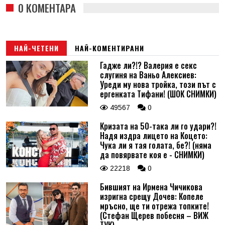
0 КОМЕНТАРА
НАЙ-ЧЕТЕНИ
НАЙ-КОМЕНТИРАНИ
Гадже ли?!? Валерия е секс
слугиня на Ваньо Алексиев:
Уреди му нова тройка, този път с
ергенката Тифани! (ШОК СНИМКИ)
49567
0
Кризата на 50-така ли го удари?!
Надя издра лицето на Коцето:
Чука ли я тая голата, бе?! (няма
да повярвате коя е - СНИМКИ)
22218
0
Бившият на Ирмена Чичикова
изригна срещу Дочев: Копеле
мръсно, ще ти отрежа топките!
(Стефан Щерев побесня – ВИЖ
ТУК)