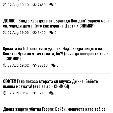
07 Aug 19:10
7469
0
ДОЛНО!! Владо Караджов от „Бригада Нов дом“ заряза жена
си, заради друга! (ето как изригна Цвети + СНИМКИ)
07 Aug 19:06
9450
0
Кризата на 50-така ли го удари?! Надя издра лицето на
Коцето: Чука ли я тая голата, бе?! (няма да повярвате коя е
- СНИМКИ)
07 Aug 19:02
22218
0
СЕФТЕ!! Гала показа втората си внучка Джина: Бебето
шашна мрежата! (ето защо - СНИМКИ)
07 Aug 18:57
9219
0
Диона защити убития Георги: Бейби, момичета като теб се