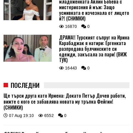
младоженката Айлин Бобева с
мистериозния й мъж: Защо
усмивката е изчезнала от лицето
й?! (СНИМКИ)
16870
0
ДРАМА!! Турският съпруг на Ирина
Карабаджак я натири: Ергенката
разпродава булчинските си
одежди, закъсала за пари! (ВИЖ
ТУК)
16443
0
ПОСЛЕДНИ
Ще търси друга като Ирмена: Докато Петър Дочев работи,
вижте с кого се забавлява новата му тръпка Фейгин!
(СНИМКИ)
07 Aug 19:10
6552
0