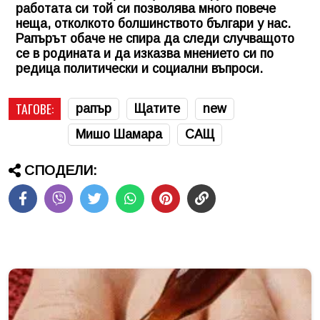
работата си той си позволява много повече
неща, отколкото болшинството българи у нас.
Рапърът обаче не спира да следи случващото
се в родината и да изказва мнението си по
редица политически и социални въпроси.
ТАГОВЕ:
рапър
Щатите
new
Мишо Шамара
САЩ
СПОДЕЛИ: