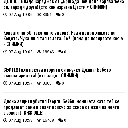
ДОЛНО!! Владо Караджов от „Бригада Нов дом“ заряза жена
си, заради друга! (ето как изригна Цвети + СНИМКИ)
07 Aug 19:06
8351
0
Кризата на 50-така ли го удари?! Надя издра лицето на
Коцето: Чука ли я тая голата, бе?! (няма да повярвате коя е
- СНИМКИ)
07 Aug 19:02
19943
0
СЕФТЕ!! Гала показа втората си внучка Джина: Бебето
шашна мрежата! (ето защо - СНИМКИ)
07 Aug 18:57
8309
0
Диона защити убития Георги: Бейби, момичета като теб се
предлагат сами и знаят повече за секса от жени на моята
възраст! (ВИЖ ОЩЕ)
07 Aug 18:53
16408
0