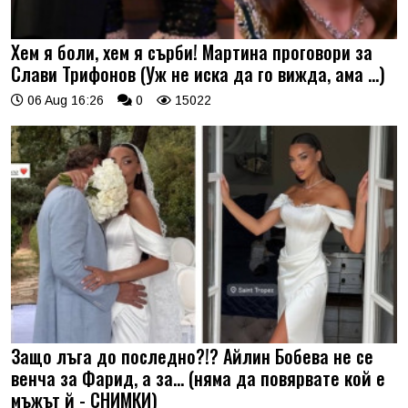
Хем я боли, хем я сърби! Мартина проговори за
Слави Трифонов (Уж не иска да го вижда, ама …)
06 Aug 16:26
0
15022
Защо лъга до последно?!? Айлин Бобева не се
венча за Фарид, а за... (няма да повярвате кой е
мъжът й - СНИМКИ)