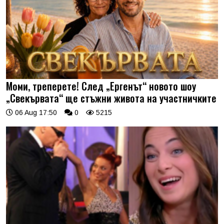
Моми, треперете! След „Ергенът“ новото шоу
„Свекървата“ ще стъжни живота на участничките
06 Aug 17:50
0
5215