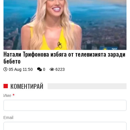
Натали Трифонова избяга от телевизията заради
бебето
05 Aug 11:50
0
6223
КОМЕНТИРАЙ
Име
*
Email