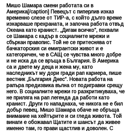
Мишо Шамара смени работата си в
Америка[/caption] Певецът с пиперлив изказ
временно слезе от ТИР-а, с който дълго време
изкарваше прехраната, и започна работа отвъд
Океана като кранист. „Дигам всичко“, похвали
се Шамара с кадър в социалните мрежи и
сбъркан правопис. Той не се притеснява от
бачкаторския си емигрантски живот и е
категоричен, че в САЩ се чувства много добре
и не иска да се връща в България. В Америка
са и двете му деца и жена му, като
наследникът му дори гради рап кариера, пише
вестник „България Днес“. Новата работа на
рапъра предизвика вълна от подигравки срещу
него. В социалните мрежи го разкритикуваха, че
не приляга на рап легенда да работи като
кранист. Други го нападнаха, че никога не е бил
добър певец. Мишо Шамара обаче не обръща
внимание на хейтърите и си гледа живота. Той
винаги е обожавал Щатите и шансът да живее
именно там, го прави щастлив и доволен. С