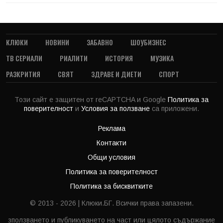
КЛЮКИ
НОВИНИ
ЗАБАВНО
ШОУБИЗНЕС
ТВ СЕРИАЛИ
РИАЛИТИ
ИСТОРИЯ
МУЗИКА
РАЗКРИТИЯ
СВЯТ
ЗДРАВЕ И ДИЕТИ
СПОРТ
Този сайт е защитен от reCAPTCHA и Google
Политика за
поверителност
и
Условия за ползване
са приложени.
Реклама
Контакти
Общи условия
Политика за поверителност
Политика за бисквитките
© 2013 - 2026 | Клюки.БГ. Всички права запазени.
зползването и публикуването на част или цялото съдържание