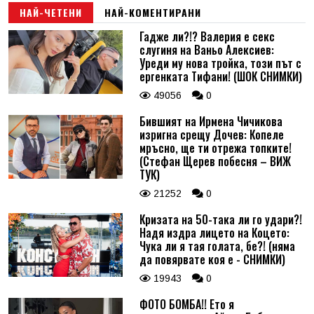
НАЙ-ЧЕТЕНИ
НАЙ-КОМЕНТИРАНИ
Гадже ли?!? Валерия е секс
слугиня на Ваньо Алексиев:
Уреди му нова тройка, този път с
ергенката Тифани! (ШОК СНИМКИ)
49056
0
Бившият на Ирмена Чичикова
изригна срещу Дочев: Копеле
мръсно, ще ти отрежа топките!
(Стефан Щерев побесня – ВИЖ
ТУК)
21252
0
Кризата на 50-така ли го удари?!
Надя издра лицето на Коцето:
Чука ли я тая голата, бе?! (няма
да повярвате коя е - СНИМКИ)
19943
0
ФОТО БОМБА!! Ето я