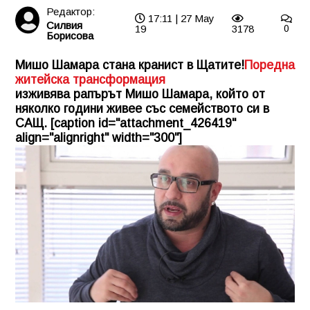
Редактор:
17:11 | 27 May
Силвия
19
3178
0
Борисова
Мишо Шамара стана кранист в Щатите!
Поредна
житейска трансформация
изживява рапърът Мишо Шамара, който от
няколко години живее със семейството си в
САЩ. [caption id="attachment_426419"
align="alignright" width="300"]