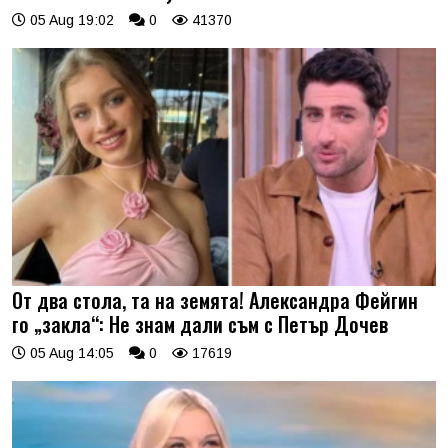
05 Aug 19:02
0
41370
От два стола, та на земята! Александра Фейгин
го „закла“: Не знам дали съм с Петър Дочев
05 Aug 14:05
0
17619