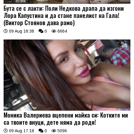
Бута се с лакти: Поли Недкова драпа да изгони
Лора Капустина и да стане панелист на Гала!
(Виктор Стоянов дава рамо)
09 Aug 18:38
0
6664
Моника Валериева вцепени майка си: Котките ми
са твоите внуци, дете няма да родя!
09 Aug 17:18
0
5096