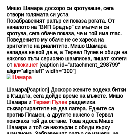
Мишо Шамара доскоро си кротуваше, сега
отвори голямата си уста
Позабравеният рапър си показа рогата. От
началото на "ВИП Брадър" си мълчи и си
кротува, сега обаче показа, че и той има глас.
Поведението му обаче не се хареса на
зрителите на риалитито. Мишо Шамара
нападна не кой да е, а Тервел Пулев и обиди на
няколко пъти сериозно шампиона, пишат колеги
от
клюки.нет
[caption id="attachment_298799"
align="alignleft" width="300"]
Шамара[/caption] Доскоро жените водеха битки
в Къщата, сега дойде време на мъжете. Мишо
Шамара и
Тервел Пулев
разделиха
съквартирантите на два лагера. Едните са
против Пламен, а другите начело с Тервел
поискаха той да остане. Това ядоса Мишо
Шамара и той се нахвърли с обиди върху
шампиона. Забравеният рапър се изцепи, че