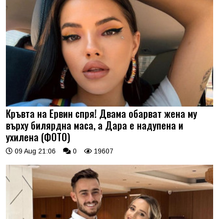
Кръвта на Ервин спря! Двама обарват жена му
върху билярдна маса, а Дара е надупена и
ухилена (ФОТО)
09 Aug 21:06
0
19607