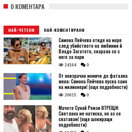
0 КОМЕНТАРА
НАЙ-ЧЕТЕНИ
НАЙ-КОМЕНТИРАНИ
Симона Пейчева отиде на море
след убийството на любимия й
Владо Загатото, скарала се с
него за пари
24164
0
От невзрачно момиче до фатална
жена: Симона Пейчева пуска само
на милионери! (още подробности)
20615
0
Мачото Сунай Ремзи ВТРЕЩИ:
Светлана ме натиска, но аз се
скатавам! (още шокиращи
подробности)