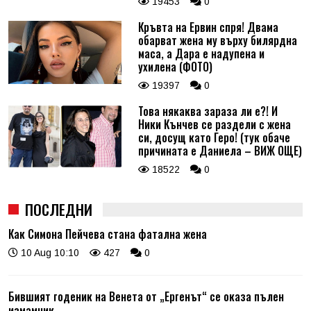
19453
0
Кръвта на Ервин спря! Двама
обарват жена му върху билярдна
маса, а Дара е надупена и
ухилена (ФОТО)
19397
0
Това някаква зараза ли е?! И
Ники Кънчев се раздели с жена
си, досущ като Геро! (тук обаче
причината е Даниела – ВИЖ ОЩЕ)
18522
0
ПОСЛЕДНИ
Как Симона Пейчева стана фатална жена
10 Aug 10:10
427
0
Бившият годеник на Венета от „Ергенът“ се оказа пълен
измамник