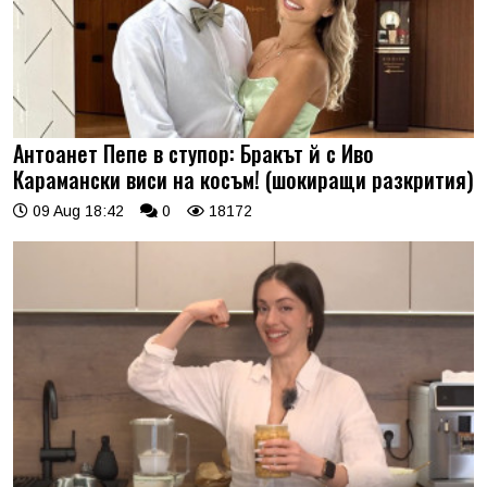
Антоанет Пепе в ступор: Бракът й с Иво
Карамански виси на косъм! (шокиращи разкрития)
09 Aug 18:42
0
18172