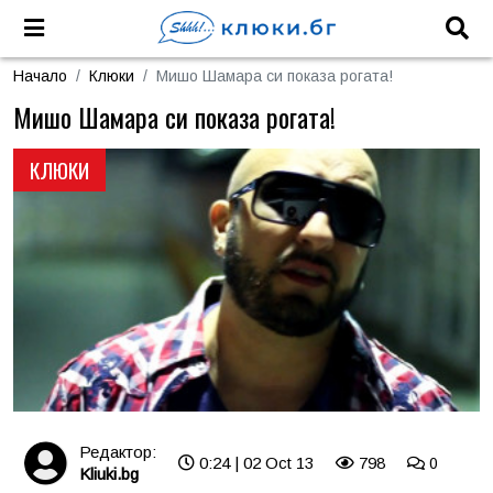
Начало
Клюки
Мишо Шамара си показа рогата!
Мишо Шамара си показа рогата!
КЛЮКИ
Редактор:
0:24 | 02 Oct 13
798
0
Kliuki.bg