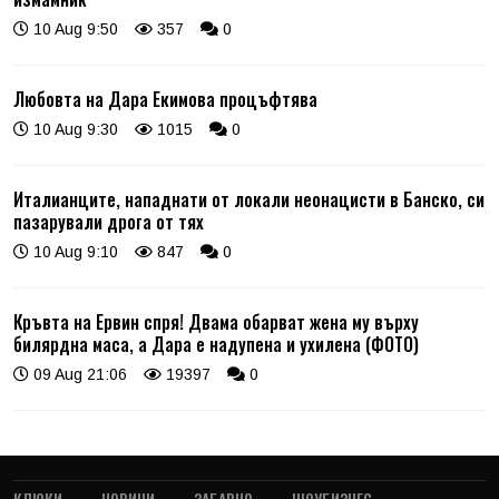
10 Aug 9:50
357
0
Любовта на Дара Екимова процъфтява
10 Aug 9:30
1015
0
Италианците, нападнати от локали неонацисти в Банско, си
пазарували дрога от тях
10 Aug 9:10
847
0
Кръвта на Ервин спря! Двама обарват жена му върху
билярдна маса, а Дара е надупена и ухилена (ФОТО)
09 Aug 21:06
19397
0
КЛЮКИ
НОВИНИ
ЗАБАВНО
ШОУБИЗНЕС