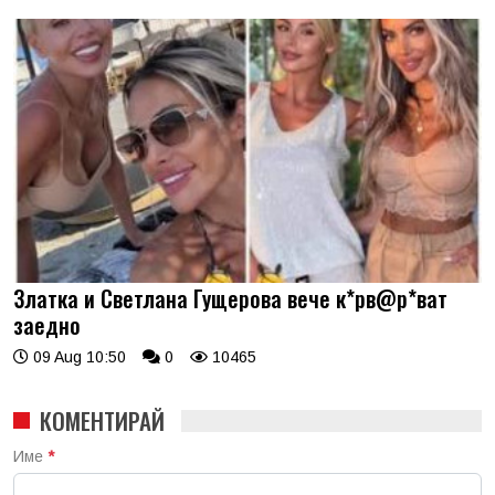
Златка и Светлана Гущерова вече к*рв@р*ват
заедно
09 Aug 10:50
0
10465
КОМЕНТИРАЙ
Име
*