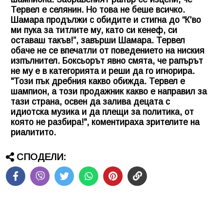
Тервел е селянин. Но това не беше всичко.
Шамара продължи с обидите и стигна до “К'во
ми пука за титлите му, като си кенеф, си
оставаш такъв!”, завърши Шамара. Тервел
обаче не се впечатли от поведението на ниския
изпълнител. Боксьорът явно смята, че рапърът
не му е в категорията и реши да го игнорира.
"Този пък дребния какво обижда. Тервел е
шампион, а този продажник какво е направил за
тази страна, освен да залива децата с
идиотска музика и да плещи за политика, от
която не разбира!", коментираха зрителите на
риалитито.
СПОДЕЛИ: