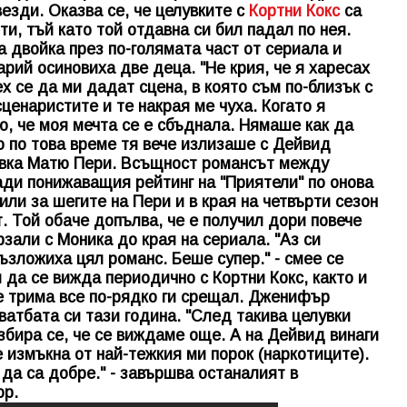
везди. Оказва се, че целувките с
Кортни Кокс
са
и, тъй като той отдавна си бил падал по нея.
а двойка през по-голямата част от сериала и
арий осиновиха две деца. "Не крия, че я харесах
х се да ми дадат сцена, в която съм по-близък с
сценаристите и те накрая ме чуха. Когато я
о, че моя мечта се е сбъднала. Нямаше как да
о по това време тя вече излизаше с Дейвид
мивка Матю Пери. Всъщност романсът между
ди понижаващия рейтинг на "Приятели" по онова
или за шегите на Пери и в края на четвърти сезон
. Той обаче допълва, че е получил дори повече
рзали с Моника до края на сериала. "Аз си
възложиха цял романс. Беше супер." - смее се
да се вижда периодично с Кортни Кокс, както и
е трима все по-рядко ги срещал. Дженифър
ватбата си тази година. "След такива целувки
збира се, че се виждаме още. А на Дейвид винаги
 измъкна от най-тежкия ми порок (наркотиците).
да са добре." - завършва останалият в
ор.