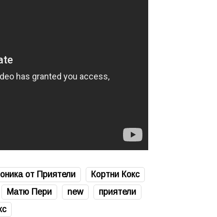
оника от Приятели
Кортни Кокс
Матю Пери
new
приятели
кс