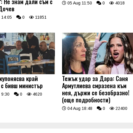
: Не знам дали съм с
05 Aug 11:50
0
4018
Дочев
 14:05
0
11851
купонясва край
Тежък удар за Дара: Саня
 с бивш министър
Армутлиева смразена към
нея, държи се безобразно!
 9:30
0
4620
(още подробности)
04 Aug 18:48
0
22400