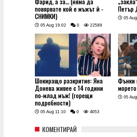
Фарид, а за... (няма да
„закла“
повярвате кой е мъжът й -
Петър 
СНИМКИ)
05 Aug
05 Aug 19:02
0
22589
Шокиращо разкритие: Яна
Фънки 
Донева живее с 14 години
морето
по-млад мъж! (горещи
05 Aug
подробности)
05 Aug 11:10
0
4053
КОМЕНТИРАЙ