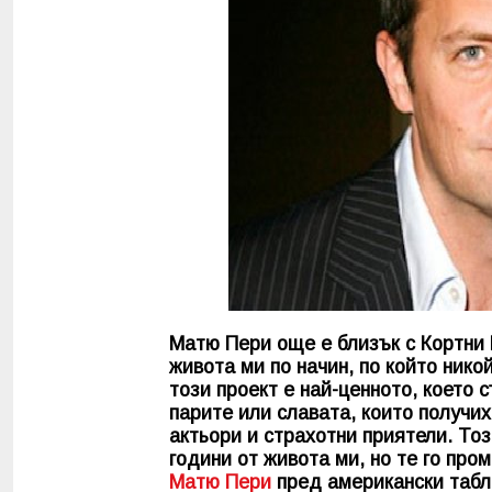
Матю Пери още е близък с Кортни К
живота ми по начин, по който никой
този проект е най-ценното, което
парите или славата, които получих
актьори и страхотни приятели. То
години от живота ми, но те го пром
Матю Пери
пред американски табло