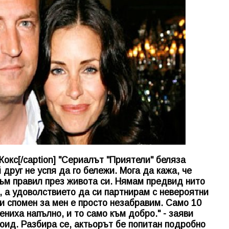
окс[/caption] "Сериалът "Приятели" беляза
 друг не успя да го бележи. Мога да кажа, че
 съм правил през живота си. Нямам предвид нито
, а удоволствието да си партнирам с невероятни
зи спомен за мен е просто незабравим. Само 10
ениха напълно, и то само към добро." - заяви
ид. Разбира се, актьорът бе попитан подробно