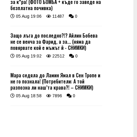
за к*ра! (ФОТО БОМБА + къде го заведе на
безплатна почивка)
05 Aug 19:06
11487
0
Защо лъга до последно?!? Айлин Бобева
не се венча за Фарид, а за... (няма да
повярвате кой е мъжът й - СНИМКИ)
05 Aug 19:02
22512
0
Мара седяла до Ламин Ямал в Сен Тропе и
не го познала! (Потребители: А той
разпозна ли наш’та крава?! – СНИМКИ)
05 Aug 18:58
7896
0