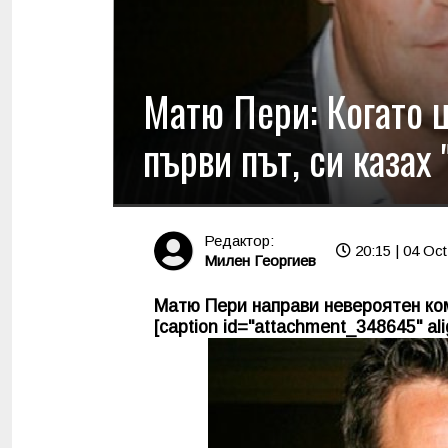
Матю Пери: Когато 
първи път, си казах
Редактор:
20:15 | 04 Oct
Милен Георгиев
Матю Пери направи невероятен ком
[caption id="attachment_348645" alig