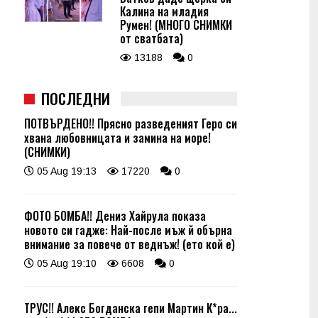
Калина на младия
Румен! (МНОГО СНИМКИ
от сватбата)
13188
0
ПОСЛЕДНИ
ПОТВЪРДЕНО!! Прясно разведеният Геро си
хвана любовницата и замина на море!
(СНИМКИ)
05 Aug 19:13
17220
0
ФОТО БОМБА!! Дениз Хайрула показа
новото си гадже: Най-после мъж й обърна
внимание за повече от веднъж! (ето кой е)
05 Aug 19:10
6608
0
ТРУС!! Алекс Богданска гепи Мартин К*ра...