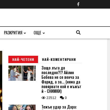
РАЗКРИТИЯ
ОЩЕ
НАЙ-ЧЕТЕНИ
НАЙ-КОМЕНТИРАНИ
Защо лъга до
последно?!? Айлин
Бобева не се венча за
Фарид, а за... (няма да
повярвате кой е мъжът
й - СНИМКИ)
22512
0
Тежък удар за Дара: