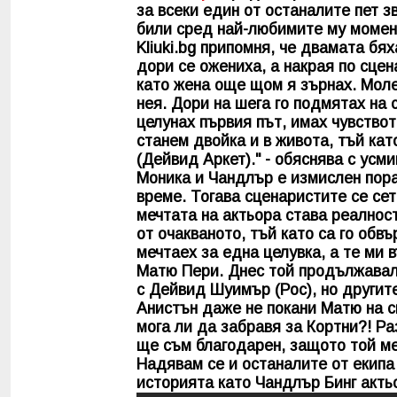
за всеки един от останалите пет з
били сред най-любимите му момент
Kliuki.bg
припомня, че двамата бях
дори се ожениха, а накрая по сцен
като жена още щом я зърнах. Моле
нея. Дори на шега го подмятах на 
целунах първия път, имах чувствот
станем двойка и в живота, тъй кат
(Дейвид Аркет)." - обяснява с ус
Моника и Чандлър е измислен пора
време. Тогава сценаристите се сет
мечтата на актьора става реалност
от очакваното, тъй като са го обвъ
мечтаех за една целувка, а те ми 
Матю Пери. Днес той продължавал 
с Дейвид Шуимър (Рос), но другит
Анистън даже не покани Матю на с
мога ли да забравя за Кортни?! Ра
ще съм благодарен, защото той ме
Надявам се и останалите от екипа 
историята като Чандлър Бинг акть