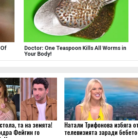
 Of
Doctor: One Teaspoon Kills All Worms in
Your Body!
стола, та на земята!
Натали Трифонова избяга о
ндра Фейгин го
телевизията заради бебето