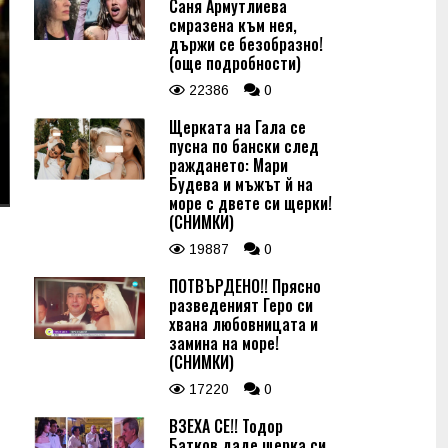
Саня Армутлиева
смразена към нея,
държи се безобразно!
(още подробности)
22386
0
Щерката на Гала се
пусна по бански след
раждането: Мари
Будева и мъжът й на
море с двете си щерки!
(СНИМКИ)
19887
0
ПОТВЪРДЕНО!! Прясно
разведеният Геро си
хвана любовницата и
замина на море!
(СНИМКИ)
17220
0
ВЗЕХА СЕ!! Тодор
Батков даде щерка си