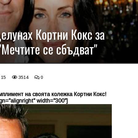
целунах Кортни Кокс за
 "Мечтите се сбъдват"
 15
3514
0
плимент на своята колежка Кортни Кокс!
n="alignright" width="300"]