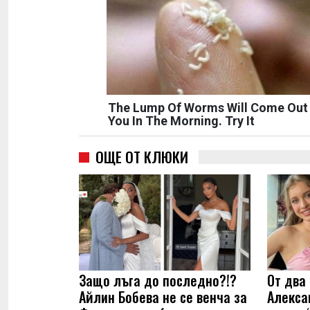
The Lump Of Worms Will Come Out
You In The Morning. Try It
ОЩЕ ОТ КЛЮКИ
Защо лъга до последно?!?
От два 
Айлин Бобева не се венча за
Алекса