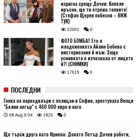
изригна срещу Дочев: Копеле
мръсно, ще ти отрежа топките!
(Стефан Щерев побесня – ВИЖ
ТУК)
22001
0
ФОТО БОМБА!! Ето я
младоженката Айлин Бобева с
мистериозния й мъж: Защо
усмивката е изчезнала от лицето
й?! (СНИМКИ)
17619
0
ПОСЛЕДНИ
Гонка на наркодилъри с полицаи в София, арестуваха Венци
"Белия негър" с 460 000 евро в него
08 Aug 9:04
1820
0
Ще търси друга като Ирмена: Докато Петър Дочев работи,