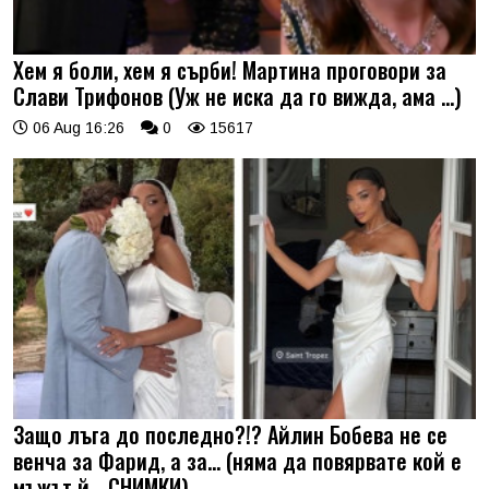
Хем я боли, хем я сърби! Мартина проговори за
Слави Трифонов (Уж не иска да го вижда, ама …)
06 Aug 16:26
0
15617
Защо лъга до последно?!? Айлин Бобева не се
венча за Фарид, а за... (няма да повярвате кой е
мъжът й - СНИМКИ)