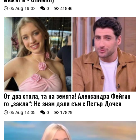
05 Aug 19:02
0
41846
От два стола, та на земята! Александра Фейгин
го „закла“: Не знам дали съм с Петър Дочев
05 Aug 14:05
0
17829