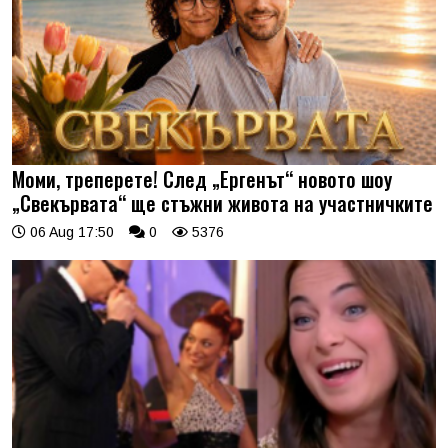
Моми, треперете! След „Ергенът“ новото шоу
„Свекървата“ ще стъжни живота на участничките
06 Aug 17:50
0
5376