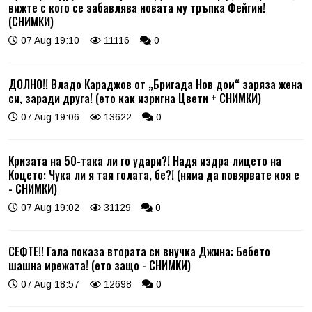
вижте с кого се забавлява новата му тръпка Фейгин!
(СНИМКИ)
07 Aug 19:10
11116
0
ДОЛНО!! Владо Караджов от „Бригада Нов дом“ заряза жена
си, заради друга! (ето как изригна Цвети + СНИМКИ)
07 Aug 19:06
13622
0
Кризата на 50-така ли го удари?! Надя издра лицето на
Коцето: Чука ли я тая голата, бе?! (няма да повярвате коя е
- СНИМКИ)
07 Aug 19:02
31129
0
СЕФТЕ!! Гала показа втората си внучка Джина: Бебето
шашна мрежата! (ето защо - СНИМКИ)
07 Aug 18:57
12698
0