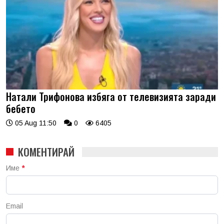
Натали Трифонова избяга от телевизията заради
бебето
05 Aug 11:50
0
6405
КОМЕНТИРАЙ
Име
*
Email