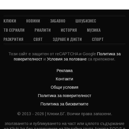
КЛЮКИ
НОВИНИ
ЗАБАВНО
ШОУБИЗНЕС
ТВ СЕРИАЛИ
РИАЛИТИ
ИСТОРИЯ
МУЗИКА
РАЗКРИТИЯ
СВЯТ
ЗДРАВЕ И ДИЕТИ
СПОРТ
Този сайт е защитен от reCAPTCHA и Google
Политика за
поверителност
и
Условия за ползване
са приложени.
Реклама
Контакти
Общи условия
Политика за поверителност
Политика за бисквитките
© 2013 - 2026 | Клюки.БГ. Всички права запазени.
зползването и публикуването на част или цялото съдържание
на Kliuki.bg без разрешение на Медийна група Асмара ЕООД е