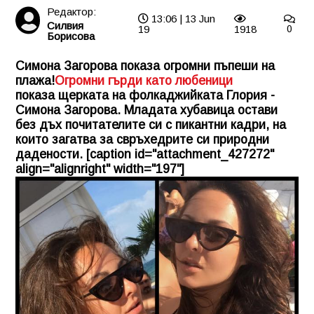
Редактор:
13:06 | 13 Jun
Силвия
19
1918
0
Борисова
Симона Загорова показа огромни пъпеши на
плажа!
Огромни гърди като любеници
показа щерката на фолкаджийката Глория -
Симона Загорова. Младата хубавица остави
без дъх почитателите си с пикантни кадри, на
които загатва за свръхедрите си природни
дадености. [caption id="attachment_427272"
align="alignright" width="197"]