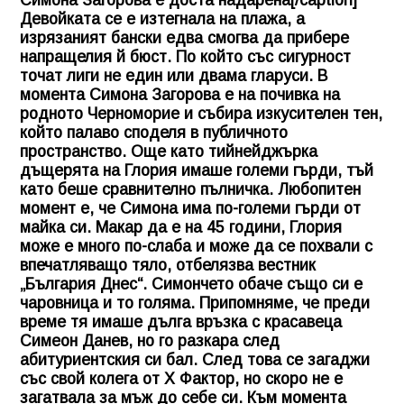
Симона Загорова е доста надарена[/caption]
Девойката се е изтегнала на плажа, а
изрязаният бански едва смогва да прибере
напращелия й бюст. По който със сигурност
точат лиги не един или двама гларуси. В
момента Симона Загорова е на почивка на
родното Черноморие и събира изкусителен тен,
който палаво споделя в публичното
пространство. Още като тийнейджърка
дъщерята на Глория имаше големи гърди, тъй
като беше сравнително пълничка. Любопитен
момент е, че Симона има по-големи гърди от
майка си. Макар да е на 45 години, Глория
може е много по-слаба и може да се похвали с
впечатляващо тяло, отбелязва вестник
„България Днес“. Симончето обаче също си е
чаровница и то голяма. Припомняме, че преди
време тя имаше дълга връзка с красавеца
Симеон Данев, но го разкара след
абитуриентския си бал. След това се загаджи
със свой колега от Х Фактор, но скоро не е
загатвала за мъж до себе си. Към момента