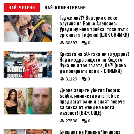
НАЙ-ЧЕТЕНИ
НАЙ-КОМЕНТИРАНИ
Гадже ли?!? Валерия е секс
слугиня на Ваньо Алексиев:
Уреди му нова тройка, този път с
ергенката Тифани! (ШОК СНИМКИ)
50897
0
Кризата на 50-така ли го удари?!
Надя издра лицето на Коцето:
Чука ли я тая голата, бе?! (няма
да повярвате коя е - СНИМКИ)
31129
0
Диона защити убития Георги:
Бейби, момичета като теб се
предлагат сами и знаят повече
за секса от жени на моята
възраст! (ВИЖ ОЩЕ)
27538
0
Бившият на Ирмена Чичикова