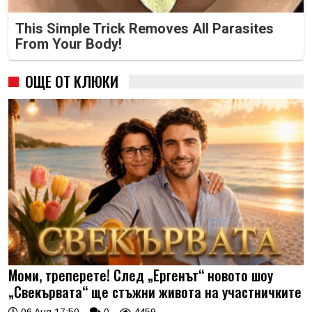
This Simple Trick Removes All Parasites
From Your Body!
ОЩЕ ОТ КЛЮКИ
Моми, треперете! След „Ергенът“ новото шоу
„Свекървата“ ще стъжни живота на участничките
06 Aug 17:50
0
4459