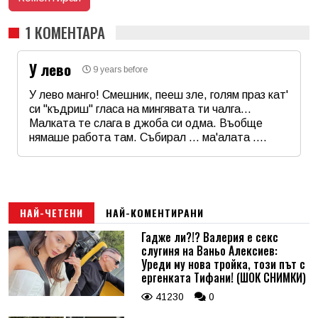
1 КОМЕНТАРА
У лево
9 years before
У лево манго! Смешник, пееш зле, голям праз кат'
си "къдриш" гласа на мингявата ти чалга...
Малката те слага в джоба си одма. Въобще
нямаше работа там. Събирал ... ма'алата ....
Име
*
Email
НАЙ-ЧЕТЕНИ
НАЙ-КОМЕНТИРАНИ
Гадже ли?!? Валерия е секс
слугиня на Ваньо Алексиев:
Коментар
*
Уреди му нова тройка, този път с
ергенката Тифани! (ШОК СНИМКИ)
41230
0