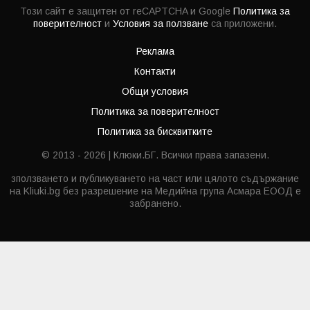
Този сайт е защитен от reCAPTCHA и Google
Политика за
поверителност
и
Условия за ползване
са приложени.
Реклама
Контакти
Общи условия
Политика за поверителност
Политика за бисквитките
© 2013 - 2026 | Клюки.БГ. Всички права запазени.
зползването и публикуването на част или цялото съдържание
на Kliuki.bg без разрешение на Медийна група Асмара ЕООД е
забранено.