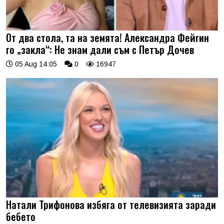
От два стола, та на земята! Александра Фейгин
го „закла“: Не знам дали съм с Петър Дочев
05 Aug 14:05
0
16947
Натали Трифонова избяга от телевизията заради
бебето