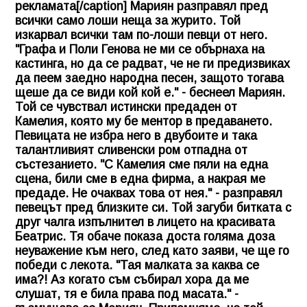
рекламата[/caption] Мариян разправял пред
всички само лоши неща за журито. Той
изкарвал всички там по-лоши певци от него.
"Графа и Поли Генова не ми се обърнаха на
кастинга, но да се радват, че не ги предизвиках
да пеем заедно народна песен, защото тогава
щеше да се види кой кой е." - беснеел Мариян.
Той се чувствал истински предаден от
Камелия, която му бе ментор в предаването.
Певицата не избра него в двубоите и така
талантливият сливенски ром отпадна от
състезанието. "С Камелия сме пяли на една
сцена, били сме в една фирма, а накрая ме
предаде. Не очаквах това от нея." - разправял
певецът пред близките си. Той загуби битката с
друг чалга изпълнител в лицето на красивата
Беатрис. Тя обаче показа доста голяма доза
неуважение към него, след като заяви, че ще го
победи с лекота. "Тая малката за каква се
има?! Аз когато съм събирал хора да ме
слушат, тя е била права под масата." -