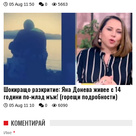
05 Aug 11:50
0
5663
Шокиращо разкритие: Яна Донева живее с 14
години по-млад мъж! (горещи подробности)
05 Aug 11:10
0
6090
КОМЕНТИРАЙ
Име
*