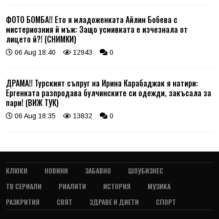
ФОТО БОМБА!! Ето я младоженката Айлин Бобева с
мистериозния й мъж: Защо усмивката е изчезнала от
лицето й?! (СНИМКИ)
06 Aug 18:40
12943
0
ДРАМА!! Турският съпруг на Ирина Карабаджак я натири:
Ергенката разпродава булчинските си одежди, закъсала за
пари! (ВИЖ ТУК)
06 Aug 18:35
13832
0
КЛЮКИ
НОВИНИ
ЗАБАВНО
ШОУБИЗНЕС
ТВ СЕРИАЛИ
РИАЛИТИ
ИСТОРИЯ
МУЗИКА
РАЗКРИТИЯ
СВЯТ
ЗДРАВЕ И ДИЕТИ
СПОРТ