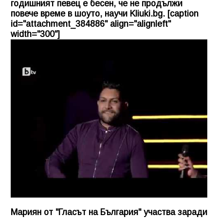
годишният певец е бесен, че не продължи
повече време в шоуто, научи
Kliuki.bg
. [caption
id="attachment_384886" align="alignleft"
width="300"]
Мариян от "Гласът на България" участва заради