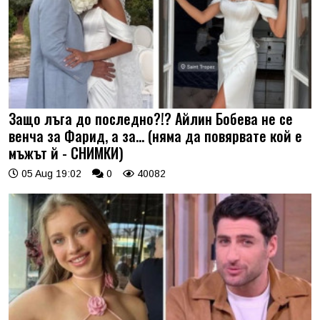
Защо лъга до последно?!? Айлин Бобева не се
венча за Фарид, а за... (няма да повярвате кой е
мъжът й - СНИМКИ)
05 Aug 19:02
0
40082