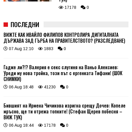
17178
0
ПОСЛЕДНИ
ВИЖТЕ КАК ИВАЙЛО ФИЛИПОВ КОНТРОЛИРА ДИГИТАЛНАТА
ДЪРЖАВА ЗАД ГЪРБА НА ПРАВИТЕЛСТВОТО? (РАЗСЛЕДВАНЕ)
07 Aug 12:10
1883
0
Гадже ли?!? Валерия е секс слугиня на Ваньо Алексиев:
Уреди му нова тройка, този път с ергенката Тифани! (ШОК
СНИМКИ)
06 Aug 18:48
41230
0
Бившият на Ирмена Чичикова изригна срещу Дочев: Копеле
мръсно, ще ти отрежа топките! (Стефан Щерев побесня –
ВИЖ ТУК)
06 Aug 18:44
17178
0