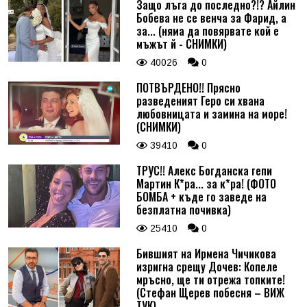
Защо лъга до последно?!? Айлин
Бобева не се венча за Фарид, а
за... (няма да повярвате кой е
мъжът й - СНИМКИ)
40026
0
ПОТВЪРДЕНО!! Прясно
разведеният Геро си хвана
любовницата и замина на море!
(СНИМКИ)
39410
0
ТРУС!! Алекс Богданска гепи
Мартин К*ра... за к*ра! (ФОТО
БОМБА + къде го заведе на
безплатна почивка)
25410
0
Бившият на Ирмена Чичикова
изригна срещу Дочев: Копеле
мръсно, ще ти отрежа топките!
(Стефан Щерев побесня – ВИЖ
ТУК)