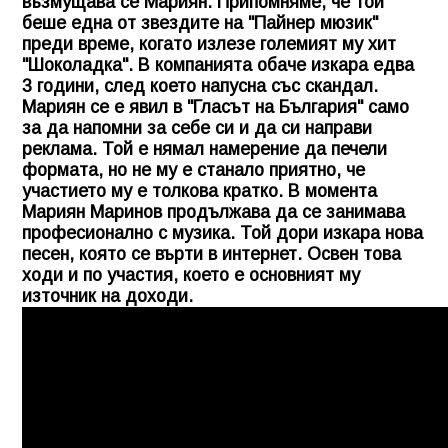
възмущава се Мариян. Припомняме, че той
беше една от звездите на "Пайнер мюзик"
преди време, когато излезе големият му хит
"Шоколадка". В компанията обаче изкара едва
3 години, след което напусна със скандал.
Мариян се е явил в "Гласът на България" само
за да напомни за себе си и да си направи
реклама. Той е нямал намерение да печели
формата, но не му е станало приятно, че
участието му е толкова кратко. В момента
Мариян Маринов продължава да се занимава
професионално с музика. Той дори изкара нова
песен, която се върти в интернет. Освен това
ходи и по участия, което е основният му
източник на доходи.