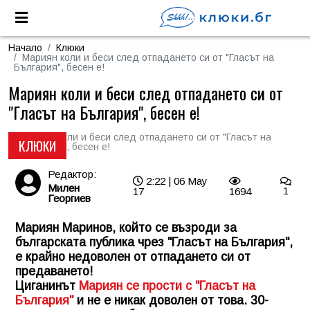
Начало
Клюки
Мариян коли и беси след отпадането си от "Гласът на
България", бесен е!
Мариян коли и беси след отпадането си от
"Гласът на България", бесен е!
КЛЮКИ
Редактор:
2:22 | 06 May
Милен
17
1694
1
Георгиев
Мариян Маринов, който се възроди за
българската публика чрез "Гласът на България",
е крайно недоволен от отпадането си от
предаването!
Циганинът
Мариян се прости с "Гласът на
България"
и не е никак доволен от това. 30-