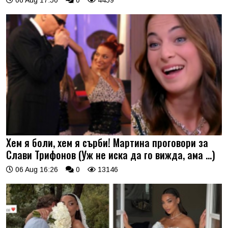
Хем я боли, хем я сърби! Мартина проговори за
Слави Трифонов (Уж не иска да го вижда, ама …)
06 Aug 16:26
0
13146