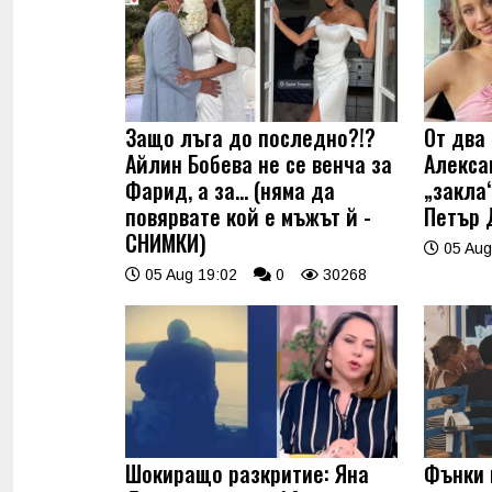
Защо лъга до последно?!?
От два 
Айлин Бобева не се венча за
Алекса
Фарид, а за... (няма да
„закла“
повярвате кой е мъжът й -
Петър 
СНИМКИ)
05 Aug
05 Aug 19:02
0
30268
Шокиращо разкритие: Яна
Фънки 