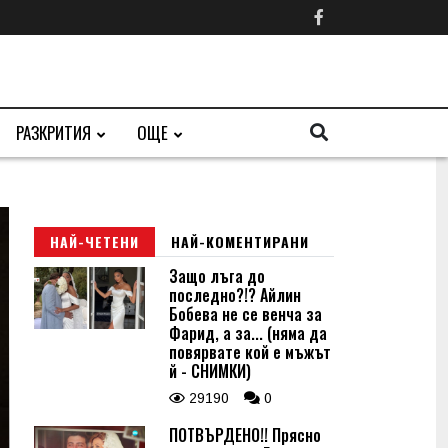
РАЗКРИТИЯ
ОЩЕ
НАЙ-ЧЕТЕНИ
НАЙ-КОМЕНТИРАНИ
Защо лъга до
последно?!? Айлин
Бобева не се венча за
Фарид, а за... (няма да
повярвате кой е мъжът
й - СНИМКИ)
29190
0
ПОТВЪРДЕНО!! Прясно