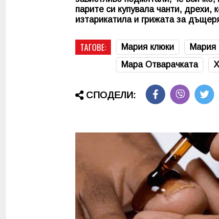
парите си купувала чанти, дрехи, 
изтарикатила и грижата за дъщер
ТАГОВЕ:
Мария клюки
Мария 
Мара Отварачката
Х
СПОДЕЛИ: