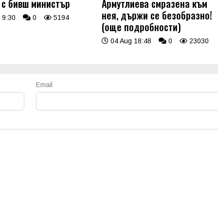
 с бивш министър
Армутлиева смразена към
нея, държи се безобразно!
 9:30
0
5194
(още подробности)
04 Aug 18:48
0
23030
Email