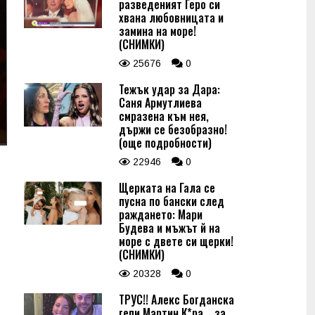
разведеният Геро си
хвана любовницата и
замина на море!
(СНИМКИ)
25676
0
Тежък удар за Дара:
Саня Армутлиева
смразена към нея,
държи се безобразно!
(още подробности)
22946
0
Щерката на Гала се
пусна по бански след
раждането: Мари
Будева и мъжът й на
море с двете си щерки!
(СНИМКИ)
20328
0
ТРУС!! Алекс Богданска
гепи Мартин К*ра... за