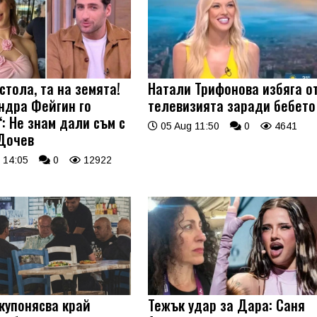
стола, та на земята!
Натали Трифонова избяга о
ндра Фейгин го
телевизията заради бебето
: Не знам дали съм с
05 Aug 11:50
0
4641
Дочев
 14:05
0
12922
купонясва край
Тежък удар за Дара: Саня