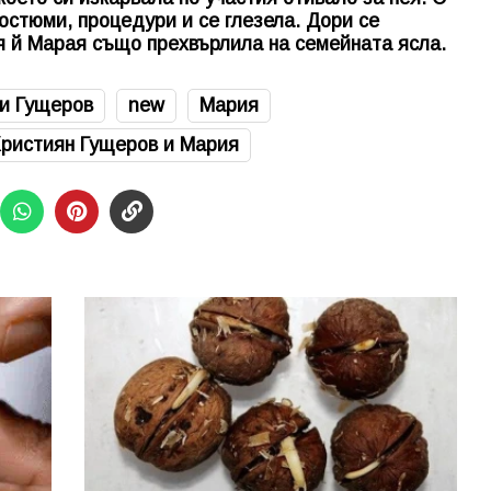
костюми, процедури и се глезела. Дори се
я й Марая също прехвърлила на семейната ясла.
и Гущеров
new
Мария
ристиян Гущеров и Мария