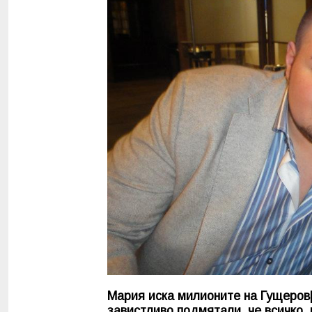
Мария иска милионите на Гущеров[
завистливо подмятали, че всичко, 