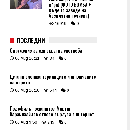
к*ра! (ФОТО БОМБА +
къде го заведе на
безплатна почивка)
16919
0
ПОСЛЕДНИ
Сдружение за еднократна употреба
06 Aug 10:21
84
0
Цигани смениха германците и англичаните
на морето
06 Aug 10:10
644
0
Педофилът охранител Мартин
Карамихайлов отново върлува в интернет
06 Aug 9:50
245
0