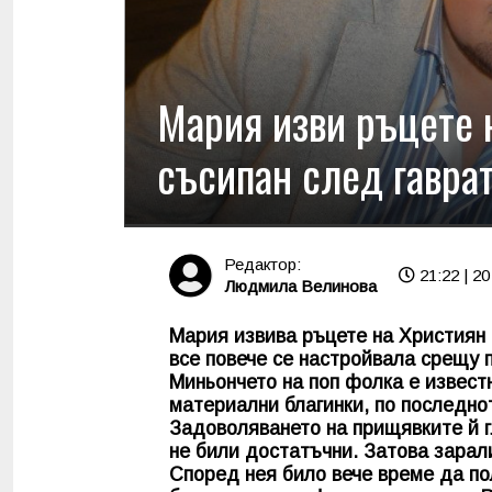
Мария изви ръцете 
съсипан след гаврат
Редактор:
21:22 | 20
Людмила Велинова
Мария извива ръцете на Християн
все повече се настройвала срещу 
Миньончето на поп фолка е извест
материални благинки, по последнот
Задоволяването на прищявките й г
не били достатъчни. Затова зарали
Според нея било вече време да по