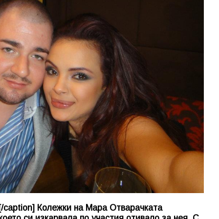
/caption] Колежки на Мара Отварачката
което си изкарвала по участия отивало за нея. С