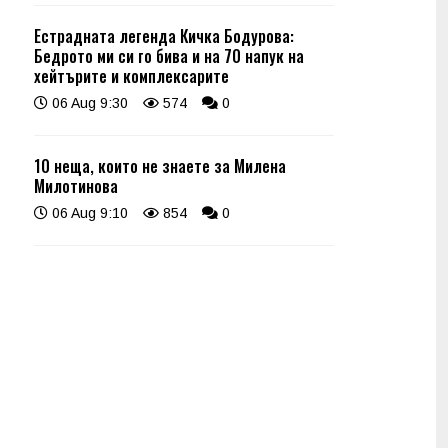
Естрадната легенда Кичка Бодурова:
Бедрото ми си го бива и на 70 напук на
хейтърите и комплексарите
06 Aug 9:30
574
0
10 неща, които не знаете за Милена
Милотинова
06 Aug 9:10
854
0