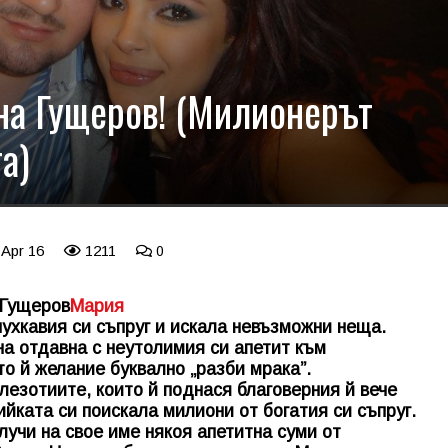
на Гущеров! (Милионерът
а)
 Apr 16
1211
0
 Гущеров
Мария
пухкавия си съпруг и искала невъзможни неща.
на отдавна с неутолимия си апетит към
о й желание буквално „разби мрака”.
лезотиите, които й поднася благоверния й вече
йката си поискала милиони от богатия си съпруг.
лучи на свое име някоя апетитна суми от