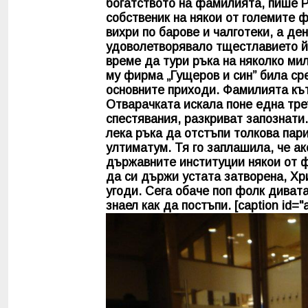
богатството на фамилията, пише Р
собственик на някои от големите 
вихри по барове и чалготеки, а де
удоволетворявало тщестлавието й.
време да тури ръка на няколко мил
му фирма „Гущеров и син” била ср
основните приходи. Фамилията къ
Отварачката искала поне една тре
спестявания, разкриват запознати.
лека ръка да отстъпи толкова пар
ултиматум. Тя го заплашила, че ак
държавните институции някои от ф
да си държи устата затворена, Хр
угоди. Сега обаче поп фолк диват
знаел как да постъпи. [caption id="