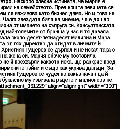
етро. Наскоро блесна истината, че Мария е
фирми на семейството. През нощта певицата се
нем се изживява като бизнес дама. Но и това не
 Чалга звездата била на мнение, че е дошло
иона от имането на съпруга си. Консултанската
ед най-големите от бранша у нас и тя давала
тала около десет-петнадесет милиона и Мара
та от тях директно да отидат в личните й
 Християн Гущеров се дърпал и не искал така с
и на жена си. Мария обаче му поставила
о не й прехвърли каквото иска, ще разкрие пред
ирмените тайни и също как укрива данъци. За
истиян Гущеров се чудел по какъв начин да й
а буквално му извивала ръцете и милионера не
attachment_361229" align="alignright" width="300"]