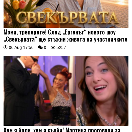
Моми, треперете! След „Ергенът“ новото шоу
„Свекървата“ ще стъжни живота на участничките
06 Aug 17:50
0
5257
Хем я боли, хем я сърби! Мартина проговори за