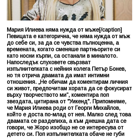
Мария Илиева няма нужда от мъже[/caption]
Певицата е категорична, че няма нужда от мъж
до себе си, за да се чувства пълноценна, а
времената, когато сменяше партньорите си
като носни кърпи, са останали в миналото.
Напоследък слуховете свързват
изпълнителката с нейния колега Петър Бонев,
но тя отрича двамата да имат интимни
отношения. „Не обичам да коментирам личния
си живот, предпочитам хората да се фокусират
върху творчеството ми”, коментира поп
звездата, цитирана от "Уикенд". Припомняме,
че Мария Илиева роди от Георги Михайлов,
който е доста по-млад от нея. Малко след това
двамата се разделиха, а към днешна дата се
говори, че Жоро изобщо не се интересува от
детето си. Поп изпълнителката обаче не губи