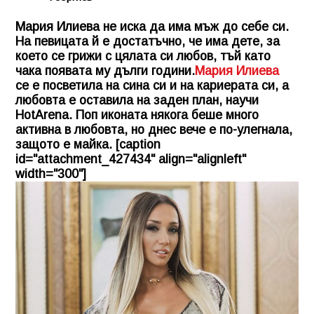
Мария Илиева не иска да има мъж до себе си.
На певицата й е достатъчно, че има дете, за
което се грижи с цялата си любов, тъй като
чака появата му дълги години.
Мария Илиева
се е посветила на сина си и на кариерата си, а
любовта е оставила на заден план, научи
HotArena. Поп иконата някога беше много
активна в любовта, но днес вече е по-улегнала,
защото е майка. [caption
id="attachment_427434" align="alignleft"
width="300"]