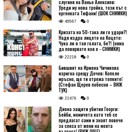
слугиня на Ваньо Алексиев:
Уреди му нова тройка, този път с
ергенката Тифани! (ШОК СНИМКИ)
49567
0
Кризата на 50-така ли го удари?!
Надя издра лицето на Коцето:
Чука ли я тая голата, бе?! (няма
да повярвате коя е - СНИМКИ)
22218
0
Бившият на Ирмена Чичикова
изригна срещу Дочев: Копеле
мръсно, ще ти отрежа топките!
(Стефан Щерев побесня – ВИЖ
ТУК)
21476
0
Диона защити убития Георги:
Бейби, момичета като теб се
предлагат сами и знаят повече
за секса от жени на моята
възраст! (ВИЖ ОЩЕ)