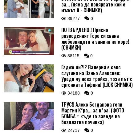
за... (няма да повярвате кой е
мъжът й - СНИМКИ)
39277
0
ПОТВЪРДЕНО!! Прясно
разведеният Геро си хвана
любовницата и замина на море!
(СНИМКИ)
38115
0
Гадже ли?!? Валерия е секс
слугиня на Ваньо Алексиев:
Уреди му нова тройка, този път с
ергенката Тифани! (ШОК СНИМКИ)
34188
0
ТРУС!! Алекс Богданска гепи
Мартин К*ра... за к*ра! (ФОТО
БОМБА + къде го заведе на
безплатна почивка)
24717
0