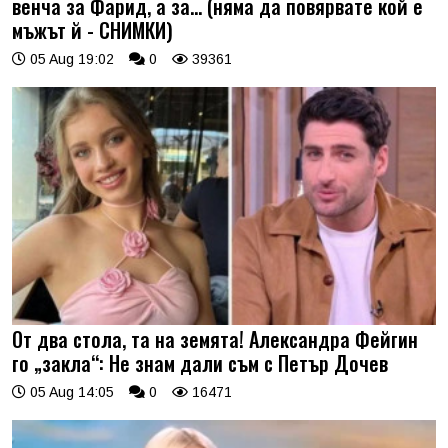
венча за Фарид, а за... (няма да повярвате кой е
мъжът й - СНИМКИ)
05 Aug 19:02
0
39361
От два стола, та на земята! Александра Фейгин
го „закла“: Не знам дали съм с Петър Дочев
05 Aug 14:05
0
16471