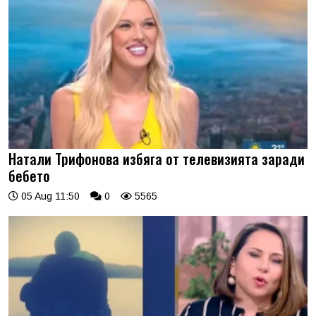
Натали Трифонова избяга от телевизията заради
бебето
05 Aug 11:50
0
5565