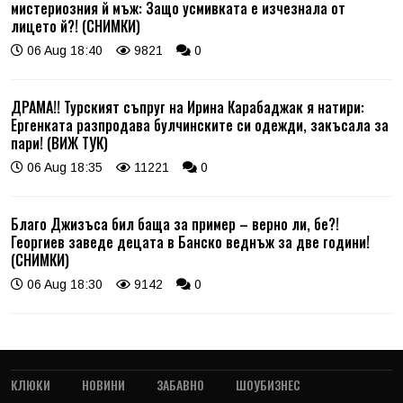
мистериозния й мъж: Защо усмивката е изчезнала от
лицето й?! (СНИМКИ)
06 Aug 18:40
9821
0
ДРАМА!! Турският съпруг на Ирина Карабаджак я натири:
Ергенката разпродава булчинските си одежди, закъсала за
пари! (ВИЖ ТУК)
06 Aug 18:35
11221
0
Благо Джизъса бил баща за пример – верно ли, бе?!
Георгиев заведе децата в Банско веднъж за две години!
(СНИМКИ)
06 Aug 18:30
9142
0
КЛЮКИ
НОВИНИ
ЗАБАВНО
ШОУБИЗНЕС