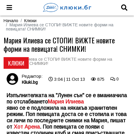
Начало
Клюки
Мария Илиева се СТОПИ! ВИЖТЕ новите форми на
певицата! СНИМКИ!
Мария Илиева се СТОПИ! ВИЖТЕ новите
форми на певицата! СНИМКИ!
КЛЮКИ
Редактор:
3:04 | 11 Oct 13
875
0
Kliuki.bg
Изпълнителката на "Лунен сън" се е вманиачила
по отслабването
Мария Илиева
явно се е подложила на някакъв хранителен
режим. Поп певицата доста се е стопила и това
си личи по последните снимки на Мария, пишат
от
Хот Арена
. Поп певицата се появи с
известен столичен клуб и смая присъстващите