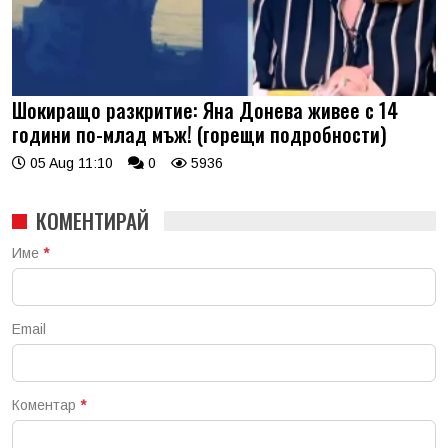
Шокиращо разкритие: Яна Донева живее с 14
години по-млад мъж! (горещи подробности)
05 Aug 11:10
0
5936
КОМЕНТИРАЙ
Име
*
Email
Коментар
*