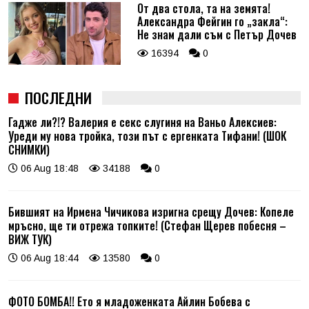
От два стола, та на земята!
Александра Фейгин го „закла“:
Не знам дали съм с Петър Дочев
16394
0
ПОСЛЕДНИ
Гадже ли?!? Валерия е секс слугиня на Ваньо Алексиев:
Уреди му нова тройка, този път с ергенката Тифани! (ШОК
СНИМКИ)
06 Aug 18:48
34188
0
Бившият на Ирмена Чичикова изригна срещу Дочев: Копеле
мръсно, ще ти отрежа топките! (Стефан Щерев побесня –
ВИЖ ТУК)
06 Aug 18:44
13580
0
ФОТО БОМБА!! Ето я младоженката Айлин Бобева с