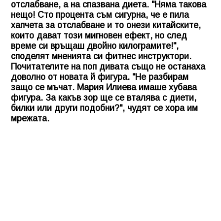
отслабване, а на спазвана диета. "Няма такова
нещо! Сто процента съм сигурна, че е пила
хапчета за отслабване и то онези китайските,
които дават този мигновен ефект, но след
време си връщаш двойно килограмите!",
споделят мненията си фитнес инструктори.
Почитателите на поп дивата също не останаха
доволно от новата й фигура. "Не разбирам
защо се мъчат. Мария Илиева имаше хубава
фигура. За какъв зор ще се вталява с диети,
билки или други подобни?", чудят се хора им
мрежата.