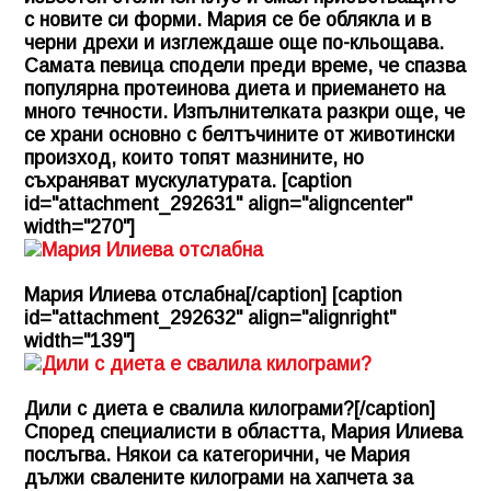
с новите си форми. Мария се бе облякла и в
черни дрехи и изглеждаше още по-кльощава.
Самата певица сподели преди време, че спазва
популярна протеинова диета и приемането на
много течности. Изпълнителката разкри още, че
се храни основно с белтъчините от животински
произход, които топят мазнините, но
съхраняват мускулатурата. [caption
id="attachment_292631" align="aligncenter"
width="270"]
Мария Илиева отслабна[/caption] [caption
id="attachment_292632" align="alignright"
width="139"]
Дили с диета е свалила килограми?[/caption]
Според специалисти в областта, Мария Илиева
послъгва. Някои са категорични, че Мария
дължи свалените килограми на хапчета за