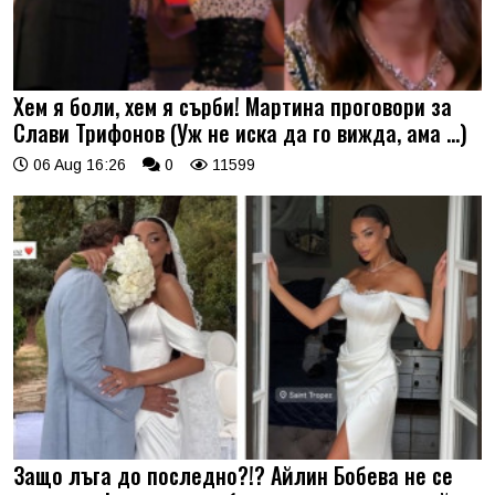
Хем я боли, хем я сърби! Мартина проговори за
Слави Трифонов (Уж не иска да го вижда, ама …)
06 Aug 16:26
0
11599
Защо лъга до последно?!? Айлин Бобева не се