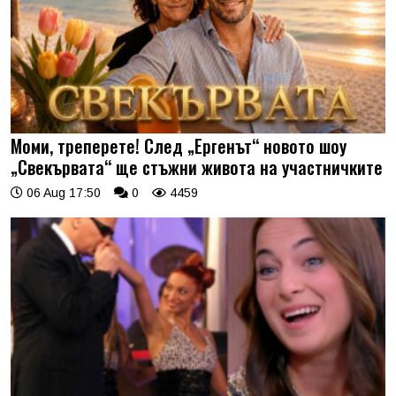
Моми, треперете! След „Ергенът“ новото шоу
„Свекървата“ ще стъжни живота на участничките
06 Aug 17:50
0
4459