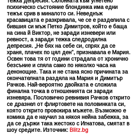
тежка депресия. Склонната към угнетено
психическо състояние блондинка има едни
тежък срив в миналото си. Неведнъж
красавицата е разкривала, че се е разделила с
бившия си мъж Петко Димитров, който е баща
на сина й Виктор, не заради изневери или
ревност, а заради тежка следродилна
депресия. „Не бях на себе си, спрях да се
храня, плачех по цял ден”, признавала е Мария.
Освен това тя от години страдала от хронично
безсъние и спяла само по няколко часа на
денонощие. Така и не стана ясно причината за
окончателната раздяла на Мария и Димитър
Рачков. Най-вероятно двойката е сложила
финална точка в отношенията си заради
изневяра. Пословично ревнивия Рачков открито
се дразнел от флиртовете на половинката си,
която открито провокира мъжете. Възможно е
комика да е научил за някоя нейна забежка, за
да се държи така жестоко с Игнатова, смятат в
шоу средите. Източник:
Blitz.bg