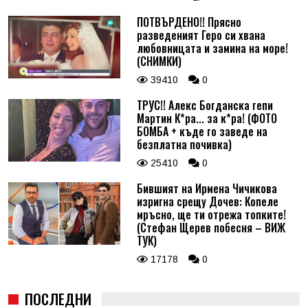
ПОТВЪРДЕНО!! Прясно
разведеният Геро си хвана
любовницата и замина на море!
(СНИМКИ)
39410
0
ТРУС!! Алекс Богданска гепи
Мартин К*ра... за к*ра! (ФОТО
БОМБА + къде го заведе на
безплатна почивка)
25410
0
Бившият на Ирмена Чичикова
изригна срещу Дочев: Копеле
мръсно, ще ти отрежа топките!
(Стефан Щерев побесня – ВИЖ
ТУК)
17178
0
ПОСЛЕДНИ