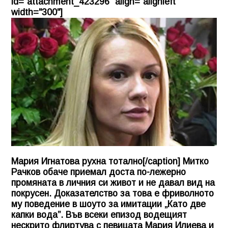
id="attachment_423296" align="alignleft"
width="300"]
Мария Игнатова рухна тотално[/caption] Митко
Рачков обаче приемал доста по-лежерно
промяната в личния си живот и не давал вид на
покрусен. Доказателство за това е фриволното
му поведение в шоуто за имитации „Като две
капки вода”. Във всеки епизод водещият
нескрито флиртува с певицата Мария Илиева и