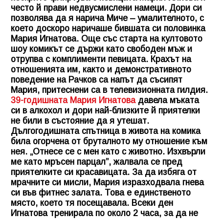
често й прави недвусмислени намеци. Дори си
позволява да я нарича Миче – умалителното, с
което доскоро наричаше бившата си половинка
Мария Игнатова. Още със старта на култовото
шоу комикът се държи като свободен мъж и
отрупва с комплименти певицата. Крахът на
отношенията им, както и демонстративното
поведение на Рачков са напът да съсипят
Мария, притеснени са в телевизионната гилдия.
39-годишната Мария Игнатова
давела мъката
си в алкохол и дори най-близките й приятелки
не били в състояние да я утешат.
Дългогодишната спътница в живота на комика
била огорчена от бруталното му отношение към
нея. „Отнесе се с мен като с животно. Изхвърли
ме като мръсен парцал”, жалвала се пред
приятелките си красавицата. За да избяга от
мрачните си мисли, Мария изразходвала гнева
си във фитнес залата. Това е единственото
място, което тя посещавала. Всеки ден
Игнатова тренирала по около 2 часа, за да не