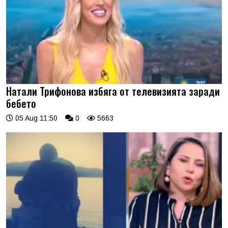
Натали Трифонова избяга от телевизията заради
бебето
05 Aug 11:50
0
5663