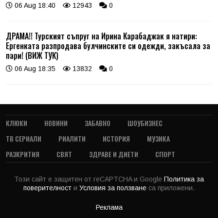
06 Aug 18:40
12943
0
ДРАМА!! Турският съпруг на Ирина Карабаджак я натири:
Ергенката разпродава булчинските си одежди, закъсала за
пари! (ВИЖ ТУК)
06 Aug 18:35
13832
0
КЛЮКИ
НОВИНИ
ЗАБАВНО
ШОУБИЗНЕС
ТВ СЕРИАЛИ
РИАЛИТИ
ИСТОРИЯ
МУЗИКА
РАЗКРИТИЯ
СВЯТ
ЗДРАВЕ И ДИЕТИ
СПОРТ
Този сайт е защитен от reCAPTCHA и Google
Политика за
поверителност
и
Условия за ползване
са приложени.
Реклама