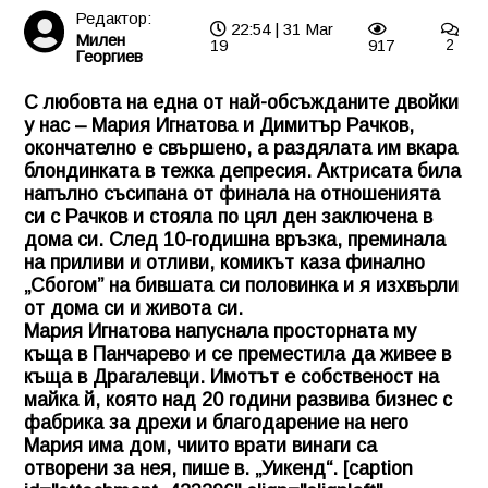
Редактор:
22:54 | 31 Mar
Милен
19
917
2
Георгиев
С любовта на една от най-обсъжданите двойки
у нас – Мария Игнатова и Димитър Рачков,
окончателно е свършено, а раздялата им вкара
блондинката в тежка депресия. Актрисата била
напълно съсипана от финала на отношенията
си с Рачков и стояла по цял ден заключена в
дома си. След 10-годишна връзка, преминала
на приливи и отливи, комикът каза финално
„Сбогом” на бившата си половинка и я изхвърли
от дома си и живота си.
Мария Игнатова напуснала просторната му
къща в Панчарево и се преместила да живее в
къща в Драгалевци. Имотът е собственост на
майка й, която над 20 години развива бизнес с
фабрика за дрехи и благодарение на него
Мария има дом, чиито врати винаги са
отворени за нея, пише в. „Уикенд“. [caption