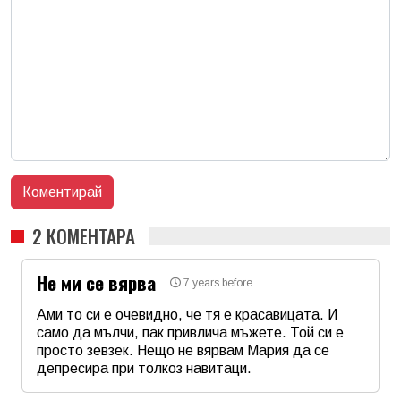
2 КОМЕНТАРА
Не ми се вярва
7 years before
Ами то си е очевидно, че тя е красавицата. И
само да мълчи, пак привлича мъжете. Той си е
просто зевзек. Нещо не вярвам Мария да се
депресира при толкоз навитаци.
Име
*