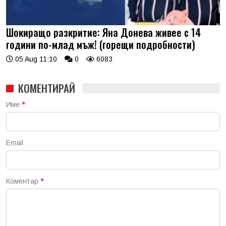
Шокиращо разкритие: Яна Донева живее с 14
години по-млад мъж! (горещи подробности)
05 Aug 11:10
0
6083
КОМЕНТИРАЙ
Име
*
Email
Коментар
*