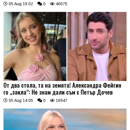
05 Aug 19:02
0
40075
От два стола, та на земята! Александра Фейгин
го „закла“: Не знам дали съм с Петър Дочев
05 Aug 14:05
0
16947