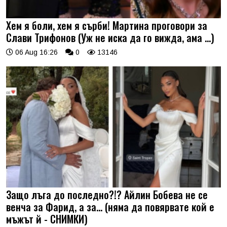
Хем я боли, хем я сърби! Мартина проговори за
Слави Трифонов (Уж не иска да го вижда, ама …)
06 Aug 16:26
0
13146
Защо лъга до последно?!? Айлин Бобева не се
венча за Фарид, а за... (няма да повярвате кой е
мъжът й - СНИМКИ)