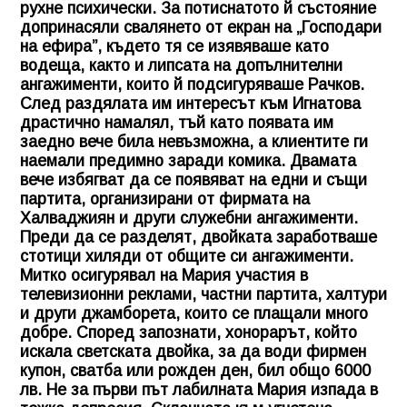
рухне психически. За потиснатото й състояние
допринасяли свалянето от екран на „Господари
на ефира”, където тя се изявяваше като
водеща, както и липсата на допълнителни
ангажименти, които й подсигуряваше Рачков.
След раздялата им интересът към Игнатова
драстично намалял, тъй като появата им
заедно вече била невъзможна, а клиентите ги
наемали предимно заради комика. Двамата
вече избягват да се появяват на едни и същи
партита, организирани от фирмата на
Халваджиян и други служебни ангажименти.
Преди да се разделят, двойката заработваше
стотици хиляди от общите си ангажименти.
Митко осигурявал на Мария участия в
телевизионни реклами, частни партита, халтури
и други джамборета, които се плащали много
добре. Според запознати, хонорарът, който
искала светската двойка, за да води фирмен
купон, сватба или рожден ден, бил общо 6000
лв. Не за първи път лабилната Мария изпада в