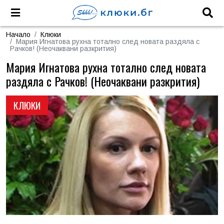
Начало
Клюки
Мария Игнатова рухна тотално след новата раздяла с
Рачков! (Неочаквани разкрития)
Мария Игнатова рухна тотално след новата
раздяла с Рачков! (Неочаквани разкрития)
КЛЮКИ