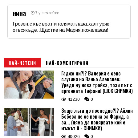
нина
7 years before
Email
Грозен.с къс врат и голяма глава.халтуряк
отвсякъде..Щастие на Мария,пожелавам!
Име
*
Коментар
*
Email
НАЙ-ЧЕТЕНИ
НАЙ-КОМЕНТИРАНИ
Гадже ли?!? Валерия е секс
слугиня на Ваньо Алексиев:
Коментар
*
Уреди му нова тройка, този път с
ергенката Тифани! (ШОК СНИМКИ)
41230
0
Защо лъга до последно?!? Айлин
Бобева не се венча за Фарид, а
за... (няма да повярвате кой е
мъжът й - СНИМКИ)
40026
0