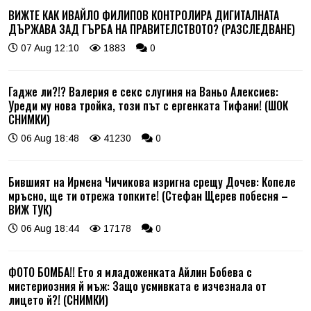
ВИЖТЕ КАК ИВАЙЛО ФИЛИПОВ КОНТРОЛИРА ДИГИТАЛНАТА
ДЪРЖАВА ЗАД ГЪРБА НА ПРАВИТЕЛСТВОТО? (РАЗСЛЕДВАНЕ)
07 Aug 12:10
1883
0
Гадже ли?!? Валерия е секс слугиня на Ваньо Алексиев:
Уреди му нова тройка, този път с ергенката Тифани! (ШОК
СНИМКИ)
06 Aug 18:48
41230
0
Бившият на Ирмена Чичикова изригна срещу Дочев: Копеле
мръсно, ще ти отрежа топките! (Стефан Щерев побесня –
ВИЖ ТУК)
06 Aug 18:44
17178
0
ФОТО БОМБА!! Ето я младоженката Айлин Бобева с
мистериозния й мъж: Защо усмивката е изчезнала от
лицето й?! (СНИМКИ)